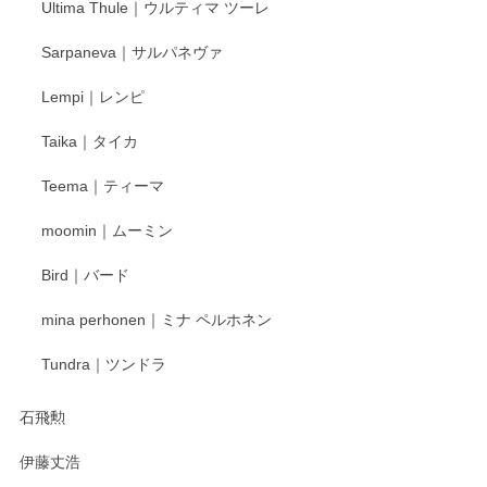
Ultima Thule｜ウルティマ ツーレ
徳永遊心 色絵花繋ぎ 飯碗
2025/12/24
Sarpaneva｜サルパネヴァ
Lempi｜レンピ
丁寧に対応していただきました。ありがとうございます◎
Taika｜タイカ
この度はペンシルオンラインショップをご利用
Teema｜ティーマ
頂き誠にありがとうございました。 そしてご丁
寧なレビューをありがとうございます。これか
moomin｜ムーミン
らもより良いご対応ができるよう努めてまいり
ます。またのご利用をお待ちしております。
Bird｜バード
mina perhonen｜ミナ ペルホネン
宮島工芸製作所 返しヘラ 小
Tundra｜ツンドラ
2025/12/21
石飛勲
伊藤丈浩
渡邉陽子 マグカップ