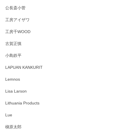
んの作品はほっこりいたしますね。今後ともど
公長斎小菅
うぞよろしくお願いいたします。
工房アイザワ
工房千WOOD
森脇靖 湯呑 若苗釉
古賀正慎
2025/04/07
小島鉄平
レビューが遅くなり申し訳ありません、 無事届いておりま
す。 素敵な湯呑みでとても気に入りました。 発送も早く、
LAPUAN KANKURIT
ありがとうございます。 メッセージもありがとうございまし
たm(_)m
Lemnos
Lisa Larson
この度は当店をご利用頂き誠にありがとうござ
います。無事に届いたようで安心いたしまし
Lithuania Products
た。ひとつひとつ個性がある素敵な湯呑ですよ
ね。気に入って頂けてうれしいです。マグカッ
Lue
プと花器のレビューもありがとうございます。
今後ともよろしくお願いいたします。
槇原太郎