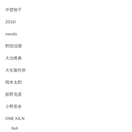
中曽智子
2016/
PASS THE BATON（パス ザ バトン） x mina perhonen（ミナ ペルホネン） ディーププレート（咲いている花にただ笑ふ）ミントグリーン
2025/02/12
nendo
野田琺瑯
大治将典
PASS THE BATON（パス ザ バトン） x mina perhonen（ミナ ペルホネン） プレート（咲いている花にただ笑ふ）ミントグリーン
2025/02/12
大矢製作所
岡本太郎
荻野克彦
小野里奈
ONE KILN
Ash