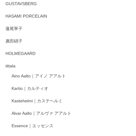
徳永遊心 みかんづくし マグカップ
GUSTAVSBERG
2025/12/31
HASAMI PORCELAIN
蓮尾寧子
徳永遊心 みかんづくし 口巻皿6寸
廣田硝子
2025/12/31
HOLMEGAARD
徳永遊心さんの作品が好きなので、購入できうれしいです。
これからも楽しみにしています。
iittala
Aino Aalto｜アイノ アアルト
レビューをありがとうございます。 そしてお喜
Kartio｜カルティオ
び頂き嬉しいです。 徳永遊心窯の器はこれから
もいろいろと入荷の予定です。 ペンシルインス
Kastehelmi｜カステヘルミ
タグラムにて入荷状況のご確認をして頂けます
と幸いです。 今後ともよろしくお願いいたしま
Alvar Aalto｜アルヴァ アアルト
す。
Essence｜エッセンス