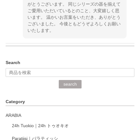
がとうございます。 同じシリーズの器を揃えて
ご愛用いただいているとのこと、大変嬉しく思
います。 温かいお言葉をいただき、ありがとう
ございました。 今後ともどうぞよろしくお願い
いたします。
kata kata（カタカタ） 印判手小皿 ぶらさがり
Search
2026/06/15
深さや大きさがとてもちょうど良く、手に馴染み、洗いやす
search
く、他の柄も何枚かこちらで買い、毎食時に使用していま
す。ショップの方が大変丁寧で、1枚不良がありましたが快
Category
く交換して下さいました。
ARABIA
この度もレビューをご投稿いただき、誠にあり
24h Tuokio｜24h トゥオキオ
がとうございます。 同じシリーズの器を揃えて
ご愛用いただいているとのこと、大変嬉しく思
Paratiisi｜パラティッシ
います。 温かいお言葉をいただき、ありがとう