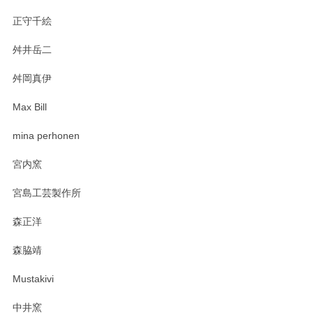
正守千絵
舛井岳二
柴田慶信商店 大館曲げわっぱ 白木小判弁当箱（大）
2025/03/30
舛岡真伊
Max Bill
zen to カレー皿 plate245 ホワイト
mina perhonen
2025/03/19
宮内窯
ステキなカレー皿早速使わせていただきました。 色々お手数
宮島工芸製作所
おかけしました。 ありがとうございます。
森正洋
この度はペンシルオンラインショップをご利用
森脇靖
頂き、レビューもありがとうございます。カレ
ー皿を気に入って頂けたようで安心しました。
Mustakivi
気になられるものがありましたら、またお気軽
にお問い合わせください。今後ともよろしくお
中井窯
願いいたします。