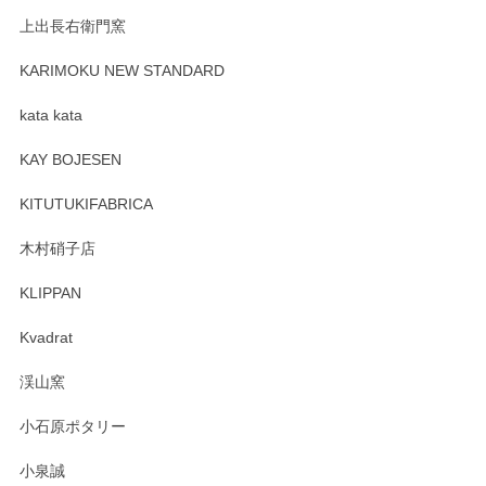
上出長右衛門窯
プレゼント用に購入したので、まだ中は見れていないのです
が、 しっかり梱包されていたので割れてはないと思います。
KARIMOKU NEW STANDARD
kata kata
この度はペンシルオンラインショップをご利用
頂き誠にありがとうございます。 そしてレビュ
KAY BOJESEN
ーも大変嬉しく思います。 今後ともどうぞよろ
しくお願いいたします。
KITUTUKIFABRICA
木村硝子店
KLIPPAN
森脇靖 マグカップ 若苗釉
2025/04/07
Kvadrat
淡いグリーンのカラーがとても可愛いです❤️ ありがとうござ
渓山窯
いましたm(_)m
小石原ポタリー
この度はペンシルオンラインショップをご利用
小泉誠
いただき誠にありがとうございました。森脇さ