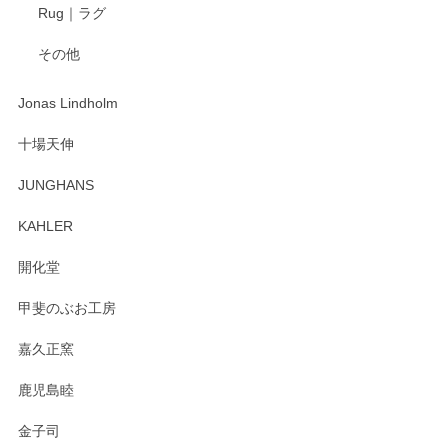
Rug｜ラグ
入金翌日にすぐ届きました！ 梱包も丁寧にして頂きメッセー
その他
ジもありがとうございました。 初めてのわっぱ弁当箱で大切
な物を開けるようにドキドキしながら開封しました。綺麗な
わっぱで感激です！ これから大切に使って風合いが変わるの
Jonas Lindholm
も楽しんで行きたいと思います。
十場天伸
この度はペンシルオンラインショップでのご購
JUNGHANS
入、そしてレビューまで誠にありがとうござい
ます。柴田慶信商店さんの曲げわっぱは、日々
KAHLER
の暮らしを豊かにするお品だと私たちも思って
おります。お手入れ方法がいろいろとございま
開化堂
すが、風合いとともにお楽しみ頂けますと幸い
です。今後ともどうぞよろしくお願いいたしま
甲斐のぶお工房
す。
嘉久正窯
鹿児島睦
Sghr（スガハラ） Mini Vase（ミニベース） 一輪挿し 三角錐 クリアー
金子司
2025/04/07