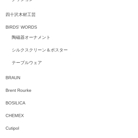
です。 温かいお言葉をいただき、ありがとうご
ざいます。 またのご利用を心よりお待ちしてお
ります。
四十沢木材工芸
BIRDS' WORDS
陶磁器オーナメント
出西窯 カップ＆ソーサー 呉須
2026/04/24
シルクスクリーン＆ポスター
テーブルウェア
ありがとうございました。 出西窯のカップ&ソーサーを探し
ていたので、購入出来て良かったです♪
BRAUN
この度はペンシルオンラインショップをご利用
Brent Rourke
頂き誠にありがとうございます。 お探しのカッ
プ＆ソーサーをお届けでき嬉しく思います。 今
BOSILICA
後ともどうぞよろしくお願いいたします。
CHEMEX
Cutipol
Brent Rourke（ブレント ルーク） オーバルシェーカーボックス 4