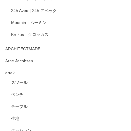
ございました。 今後ともどうぞよろしくお願い
24h Avec｜24h アベック
いたします。
Moomin｜ムーミン
Krokus｜クロッカス
kata kata（カタカタ） 印判手小皿 たんぽぽ
2026/06/15
ARCHITECTMADE
深さや大きさがとてもちょうど良く、手に馴染み、洗いやす
Arne Jacobsen
く、他の柄も何枚かこちらで買い、毎食時に使用していま
artek
す。ショップの方が大変親切、丁寧で、また利用させて頂き
たいショップさんです。
スツール
ベンチ
この度はペンシルオンラインショップをご利用
いただき、誠にありがとうございます。 また、
テーブル
レビューをご投稿いただき、重ねてお礼申し上
げます。 深さや大きさ、使い心地を気に入って
生地
いただけたようで大変嬉しく思います。 毎食時
にご愛用いただいているとのこと、とても光栄
クッション