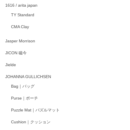
2025/11/23
1616 / arita japan
TY Standard
CMA Clay
渡邉陽子 マーメイドタマネギガール 飾蓋付花入
2025/08/20
Jasper Morrison
とても可愛らしい。
JICON 磁今
Jielde
この度はペンシルオンラインショップでのご購
入、そしてレビューまで誠にありがとうござい
JOHANNA GULLICHSEN
ます。気に入って頂けたようで嬉しく思いま
す。今後ともどうぞよろしくお願いいたしま
Bag｜バッグ
す。
Purse｜ポーチ
Puzzle Mat｜パズルマット
柴田慶信商店 大館曲げわっぱ 白木小判弁当箱（大）
Cushion｜クッション
2025/04/16