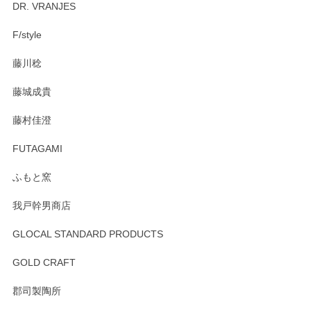
DR. VRANJES
2026/01/15
F/style
注文から手元に届くまでとても早く、梱包もしっかりしてお
藤川稔
りました。お品もとても素敵でした。ありがとうございまし
た。
藤城成貴
この度はペンシルオンラインショップをご利用
藤村佳澄
頂き誠にありがとうございました。 そしてご丁
寧なレビューをありがとうございます。これか
FUTAGAMI
らもより良いご対応ができるよう努めてまいり
ます。またのご利用をお待ちしております。
ふもと窯
我戸幹男商店
GLOCAL STANDARD PRODUCTS
徳永遊心 みかんづくし 飯碗
2025/12/31
GOLD CRAFT
郡司製陶所