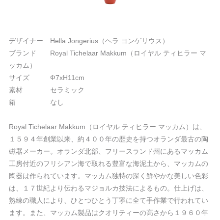
デザイナー Hella Jongerius（ヘラ ヨンゲリウス）
ブランド Royal Tichelaar Makkum（ロイヤル ティヒラー マ
ッカム）
サイズ Ф7xH11cm
素材 セラミック
箱 なし
Royal Tichelaar Makkum（ロイヤル ティヒラー マッカム）は、
１５９４年創業以来、約４００年の歴史を持つオランダ最古の陶
磁器メーカー。オランダ北部、フリースランド州にあるマッカム
工房付近のフリシアン海で取れる豊富な海泥土から、マッカムの
陶器は作られています。マッカム独特の深く鮮やかな美しい色彩
は、１７世紀より伝わるマジョルカ技法によるもの。仕上げは、
熟練の職人により、ひとつひとう丁寧に全て手作業で行われてい
ます。また、マッカム製品はクオリティーの高さから１９６０年