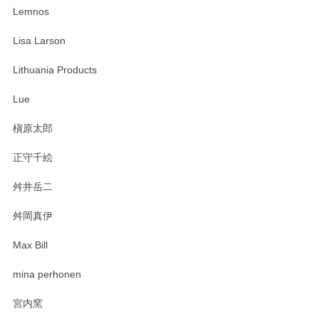
たm(_)m
Lemnos
Lisa Larson
この度は当店をご利用頂き誠にありがとうござ
います。無事に届いたようで安心いたしまし
Lithuania Products
た。ひとつひとつ個性がある素敵な湯呑ですよ
ね。気に入って頂けてうれしいです。マグカッ
Lue
プと花器のレビューもありがとうございます。
今後ともよろしくお願いいたします。
槇原太郎
正守千絵
舛井岳二
柴田慶信商店 大館曲げわっぱ 白木小判弁当箱（大）
2025/03/30
舛岡真伊
Max Bill
zen to カレー皿 plate245 ホワイト
mina perhonen
2025/03/19
宮内窯