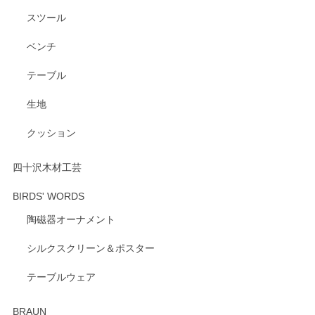
たいショップさんです。
スツール
ベンチ
この度はペンシルオンラインショップをご利用
いただき、誠にありがとうございます。 また、
テーブル
レビューをご投稿いただき、重ねてお礼申し上
げます。 深さや大きさ、使い心地を気に入って
生地
いただけたようで大変嬉しく思います。 毎食時
にご愛用いただいているとのこと、とても光栄
クッション
です。 温かいお言葉をいただき、ありがとうご
ざいます。 またのご利用を心よりお待ちしてお
ります。
四十沢木材工芸
BIRDS' WORDS
陶磁器オーナメント
出西窯 カップ＆ソーサー 呉須
2026/04/24
シルクスクリーン＆ポスター
テーブルウェア
ありがとうございました。 出西窯のカップ&ソーサーを探し
ていたので、購入出来て良かったです♪
BRAUN