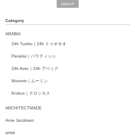
深さや大きさがとてもちょうど良く、手に馴染み、洗いやす
search
く、他の柄も何枚かこちらで買い、毎食時に使用していま
す。ショップの方が大変丁寧で、1枚不良がありましたが快
Category
く交換して下さいました。
ARABIA
この度もレビューをご投稿いただき、誠にあり
24h Tuokio｜24h トゥオキオ
がとうございます。 同じシリーズの器を揃えて
ご愛用いただいているとのこと、大変嬉しく思
Paratiisi｜パラティッシ
います。 温かいお言葉をいただき、ありがとう
ございました。 今後ともどうぞよろしくお願い
24h Avec｜24h アベック
いたします。
Moomin｜ムーミン
Krokus｜クロッカス
kata kata（カタカタ） 印判手小皿 たんぽぽ
2026/06/15
ARCHITECTMADE
深さや大きさがとてもちょうど良く、手に馴染み、洗いやす
Arne Jacobsen
く、他の柄も何枚かこちらで買い、毎食時に使用していま
artek
す。ショップの方が大変親切、丁寧で、また利用させて頂き