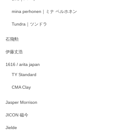
mina perhonen｜ミナ ペルホネン
宮島工芸製作所 返しヘラ 小
Tundra｜ツンドラ
2025/12/21
石飛勲
伊藤丈浩
渡邉陽子 マグカップ
2025/11/23
1616 / arita japan
TY Standard
CMA Clay
渡邉陽子 マーメイドタマネギガール 飾蓋付花入
2025/08/20
Jasper Morrison
とても可愛らしい。
JICON 磁今
Jielde
この度はペンシルオンラインショップでのご購
入、そしてレビューまで誠にありがとうござい