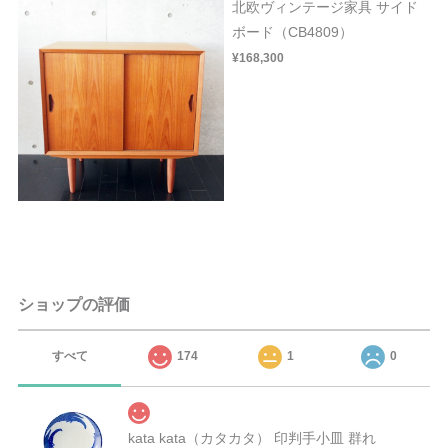
北欧ヴィンテージ家具 サイド
ボード（CB4809）
¥168,300
ショップの評価
すべて
174
1
0
kata kata（カタカタ） 印判手小皿 群れ