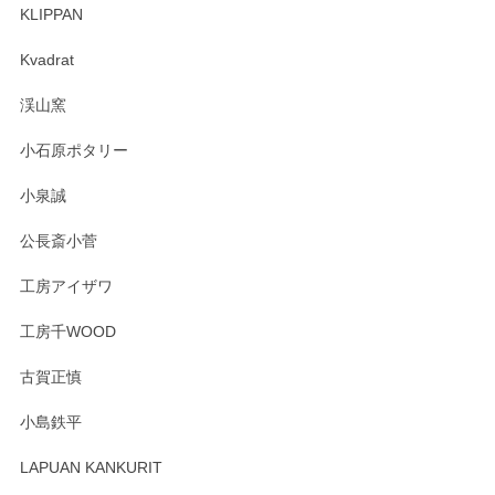
KLIPPAN
森脇靖 マグカップ 若苗釉
2025/04/07
Kvadrat
淡いグリーンのカラーがとても可愛いです❤️ ありがとうござ
渓山窯
いましたm(_)m
小石原ポタリー
この度はペンシルオンラインショップをご利用
小泉誠
いただき誠にありがとうございました。森脇さ
んの作品はほっこりいたしますね。今後ともど
公長斎小菅
うぞよろしくお願いいたします。
工房アイザワ
工房千WOOD
森脇靖 湯呑 若苗釉
古賀正慎
2025/04/07
小島鉄平
レビューが遅くなり申し訳ありません、 無事届いておりま
す。 素敵な湯呑みでとても気に入りました。 発送も早く、
LAPUAN KANKURIT
ありがとうございます。 メッセージもありがとうございまし