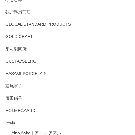
我戸幹男商店
GLOCAL STANDARD PRODUCTS
徳永遊心 みかんづくし 飯碗
2025/12/31
GOLD CRAFT
郡司製陶所
徳永遊心 みかんづくし マグカップ
GUSTAVSBERG
2025/12/31
HASAMI PORCELAIN
蓮尾寧子
徳永遊心 みかんづくし 口巻皿6寸
廣田硝子
2025/12/31
HOLMEGAARD
徳永遊心さんの作品が好きなので、購入できうれしいです。
これからも楽しみにしています。
iittala
Aino Aalto｜アイノ アアルト