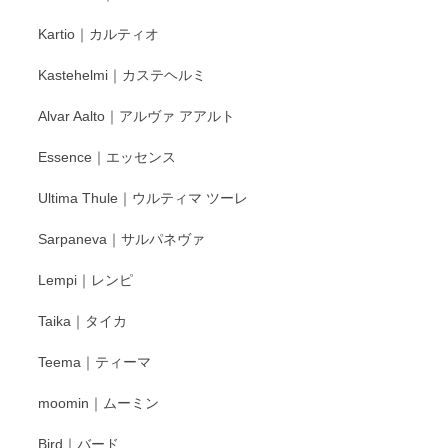
レビューをありがとうございます。 そしてお喜
Kartio｜カルティオ
び頂き嬉しいです。 徳永遊心窯の器はこれから
もいろいろと入荷の予定です。 ペンシルインス
Kastehelmi｜カステヘルミ
タグラムにて入荷状況のご確認をして頂けます
と幸いです。 今後ともよろしくお願いいたしま
Alvar Aalto｜アルヴァ アアルト
す。
Essence｜エッセンス
Ultima Thule｜ウルティマ ツーレ
徳永遊心 色絵花繋ぎ 飯碗
2025/12/24
Sarpaneva｜サルパネヴァ
Lempi｜レンピ
丁寧に対応していただきました。ありがとうございます◎
Taika｜タイカ
この度はペンシルオンラインショップをご利用
Teema｜ティーマ
頂き誠にありがとうございました。 そしてご丁
寧なレビューをありがとうございます。これか
moomin｜ムーミン
らもより良いご対応ができるよう努めてまいり
ます。またのご利用をお待ちしております。
Bird｜バード