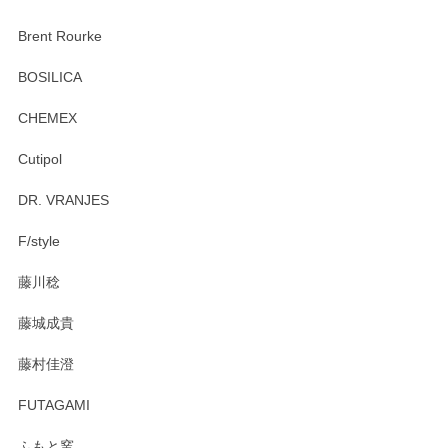
この度はペンシルオンラインショップをご利用
Brent Rourke
頂き誠にありがとうございます。 お探しのカッ
プ＆ソーサーをお届けでき嬉しく思います。 今
BOSILICA
後ともどうぞよろしくお願いいたします。
CHEMEX
Cutipol
Brent Rourke（ブレント ルーク） オーバルシェーカーボックス 4
DR. VRANJES
2026/01/15
F/style
注文から手元に届くまでとても早く、梱包もしっかりしてお
藤川稔
りました。お品もとても素敵でした。ありがとうございまし
た。
藤城成貴
この度はペンシルオンラインショップをご利用
藤村佳澄
頂き誠にありがとうございました。 そしてご丁
寧なレビューをありがとうございます。これか
FUTAGAMI
らもより良いご対応ができるよう努めてまいり
ます。またのご利用をお待ちしております。
ふもと窯