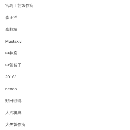
ステキなカレー皿早速使わせていただきました。 色々お手数
宮島工芸製作所
おかけしました。 ありがとうございます。
森正洋
この度はペンシルオンラインショップをご利用
森脇靖
頂き、レビューもありがとうございます。カレ
ー皿を気に入って頂けたようで安心しました。
Mustakivi
気になられるものがありましたら、またお気軽
にお問い合わせください。今後ともよろしくお
中井窯
願いいたします。
中曽智子
2016/
PASS THE BATON（パス ザ バトン） x mina perhonen（ミナ ペルホネン） ディーププレート（咲いている花にただ笑ふ）ミントグリーン
2025/02/12
nendo
野田琺瑯
大治将典
PASS THE BATON（パス ザ バトン） x mina perhonen（ミナ ペルホネン） プレート（咲いている花にただ笑ふ）ミントグリーン
2025/02/12
大矢製作所