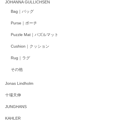
JOHANNA GULLICHSEN
ます。気に入って頂けたようで嬉しく思いま
す。今後ともどうぞよろしくお願いいたしま
Bag｜バッグ
す。
Purse｜ポーチ
Puzzle Mat｜パズルマット
柴田慶信商店 大館曲げわっぱ 白木小判弁当箱（大）
Cushion｜クッション
2025/04/16
Rug｜ラグ
入金翌日にすぐ届きました！ 梱包も丁寧にして頂きメッセー
その他
ジもありがとうございました。 初めてのわっぱ弁当箱で大切
な物を開けるようにドキドキしながら開封しました。綺麗な
わっぱで感激です！ これから大切に使って風合いが変わるの
Jonas Lindholm
も楽しんで行きたいと思います。
十場天伸
この度はペンシルオンラインショップでのご購
JUNGHANS
入、そしてレビューまで誠にありがとうござい
ます。柴田慶信商店さんの曲げわっぱは、日々
KAHLER
の暮らしを豊かにするお品だと私たちも思って