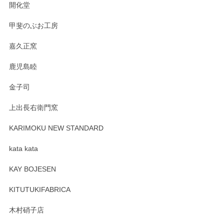
おります。お手入れ方法がいろいろとございま
開化堂
すが、風合いとともにお楽しみ頂けますと幸い
です。今後ともどうぞよろしくお願いいたしま
甲斐のぶお工房
す。
嘉久正窯
鹿児島睦
Sghr（スガハラ） Mini Vase（ミニベース） 一輪挿し 三角錐 クリアー
金子司
2025/04/07
上出長右衛門窯
プレゼント用に購入したので、まだ中は見れていないのです
が、 しっかり梱包されていたので割れてはないと思います。
KARIMOKU NEW STANDARD
kata kata
この度はペンシルオンラインショップをご利用
頂き誠にありがとうございます。 そしてレビュ
KAY BOJESEN
ーも大変嬉しく思います。 今後ともどうぞよろ
しくお願いいたします。
KITUTUKIFABRICA
木村硝子店