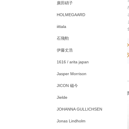
廣田硝子
HOLMEGAARD
iittala
石飛勲
伊藤丈浩
1616 / arita japan
Jasper Morrison
JICON 磁今
Jielde
JOHANNA GULLICHSEN
Jonas Lindholm