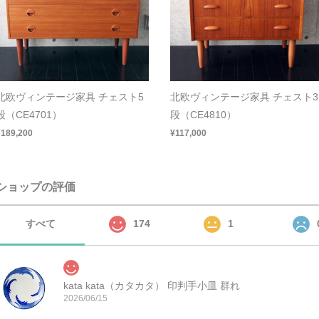
北欧ヴィンテージ家具 チェスト5
北欧ヴィンテージ家具 チェスト3
段（CE4701）
段（CE4810）
¥189,200
¥117,000
ショップの評価
すべて
174
1
kata kata（カタカタ） 印判手小皿 群れ
2026/06/15