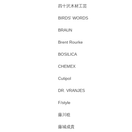
四十沢木材工芸
BIRDS' WORDS
BRAUN
Brent Rourke
BOSILICA
CHEMEX
Cutipol
DR. VRANJES
F/style
藤川稔
藤城成貴