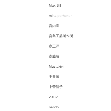
Max Bill
mina perhonen
宮内窯
宮島工芸製作所
森正洋
森脇靖
Mustakivi
中井窯
中曽智子
2016/
nendo