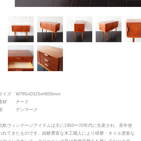
サイズ W785xD325xH605mm
素材 チーク
国 デンマーク
北欧ヴィンテージアイテムは主に1950〜70年代に生産され、長年使
われてきたものです。経験豊富な木工職人により研磨・オイル塗装な
どのメンテナンス・クリーニング及び布地張替えを施しております