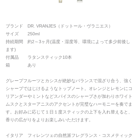
ブランド DR. VRANJES（ドットール・ヴラニエス）
サイズ 250ml
持続期間 約2～3ヶ月(温度・湿度等、環境によって多少前後し
ます)
付属品 ラタンスティック10本
箱 あり
グレープフルーツとカシスが絶妙なバランスで混ざり合う、強く
シャープではじけるようなトップノート。オレンジとレモンにコ
リアンダーやミントなどスパイスのシャープさが加わりホワイト
ムスクとスターアニスのアクセントが完璧なハーモニーを奏でま
す。お好みに応じて１日１度スティックの上下を入れ替えると、
香りの広がりをよりお楽しみいただけます。
イタリア フィレンツェの自然派フレグランス・コスメティック