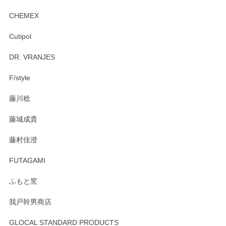
後ともどうぞよろしくお願いいたします。
CHEMEX
Cutipol
Brent Rourke（ブレント ルーク） オーバルシェーカーボックス 4
DR. VRANJES
2026/01/15
F/style
注文から手元に届くまでとても早く、梱包もしっかりしてお
藤川稔
りました。お品もとても素敵でした。ありがとうございまし
た。
藤城成貴
この度はペンシルオンラインショップをご利用
藤村佳澄
頂き誠にありがとうございました。 そしてご丁
寧なレビューをありがとうございます。これか
FUTAGAMI
らもより良いご対応ができるよう努めてまいり
ます。またのご利用をお待ちしております。
ふもと窯
我戸幹男商店
GLOCAL STANDARD PRODUCTS