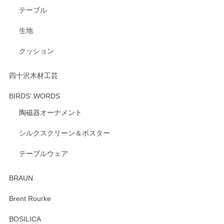
いただき、誠にありがとうございます。 また、
テーブル
レビューをご投稿いただき、重ねてお礼申し上
げます。 深さや大きさ、使い心地を気に入って
生地
いただけたようで大変嬉しく思います。 毎食時
にご愛用いただいているとのこと、とても光栄
クッション
です。 温かいお言葉をいただき、ありがとうご
ざいます。 またのご利用を心よりお待ちしてお
ります。
四十沢木材工芸
BIRDS' WORDS
陶磁器オーナメント
出西窯 カップ＆ソーサー 呉須
2026/04/24
シルクスクリーン＆ポスター
テーブルウェア
ありがとうございました。 出西窯のカップ&ソーサーを探し
ていたので、購入出来て良かったです♪
BRAUN
この度はペンシルオンラインショップをご利用
Brent Rourke
頂き誠にありがとうございます。 お探しのカッ
プ＆ソーサーをお届けでき嬉しく思います。 今
BOSILICA