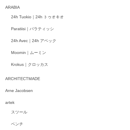
ARABIA
この度もレビューをご投稿いただき、誠にあり
24h Tuokio｜24h トゥオキオ
がとうございます。 同じシリーズの器を揃えて
ご愛用いただいているとのこと、大変嬉しく思
Paratiisi｜パラティッシ
います。 温かいお言葉をいただき、ありがとう
ございました。 今後ともどうぞよろしくお願い
24h Avec｜24h アベック
いたします。
Moomin｜ムーミン
Krokus｜クロッカス
kata kata（カタカタ） 印判手小皿 たんぽぽ
2026/06/15
ARCHITECTMADE
深さや大きさがとてもちょうど良く、手に馴染み、洗いやす
Arne Jacobsen
く、他の柄も何枚かこちらで買い、毎食時に使用していま
artek
す。ショップの方が大変親切、丁寧で、また利用させて頂き
たいショップさんです。
スツール
ベンチ
この度はペンシルオンラインショップをご利用