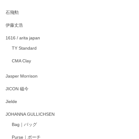
2025/12/21
石飛勲
伊藤丈浩
渡邉陽子 マグカップ
2025/11/23
1616 / arita japan
TY Standard
CMA Clay
渡邉陽子 マーメイドタマネギガール 飾蓋付花入
2025/08/20
Jasper Morrison
とても可愛らしい。
JICON 磁今
Jielde
この度はペンシルオンラインショップでのご購
入、そしてレビューまで誠にありがとうござい
JOHANNA GULLICHSEN
ます。気に入って頂けたようで嬉しく思いま
す。今後ともどうぞよろしくお願いいたしま
Bag｜バッグ
す。
Purse｜ポーチ