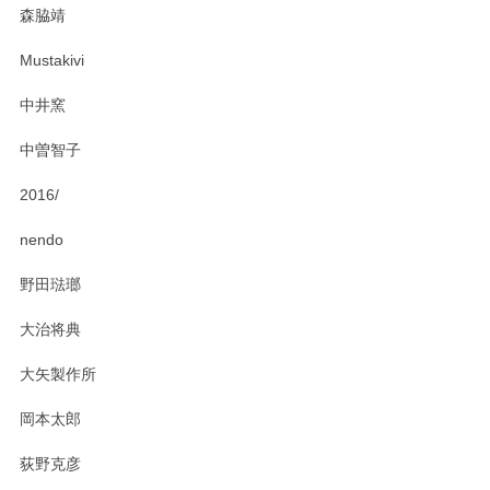
森脇靖
頂き、レビューもありがとうございます。カレ
ー皿を気に入って頂けたようで安心しました。
Mustakivi
気になられるものがありましたら、またお気軽
にお問い合わせください。今後ともよろしくお
中井窯
願いいたします。
中曽智子
2016/
PASS THE BATON（パス ザ バトン） x mina perhonen（ミナ ペルホネン） ディーププレート（咲いている花にただ笑ふ）ミントグリーン
2025/02/12
nendo
野田琺瑯
大治将典
PASS THE BATON（パス ザ バトン） x mina perhonen（ミナ ペルホネン） プレート（咲いている花にただ笑ふ）ミントグリーン
2025/02/12
大矢製作所
岡本太郎
荻野克彦