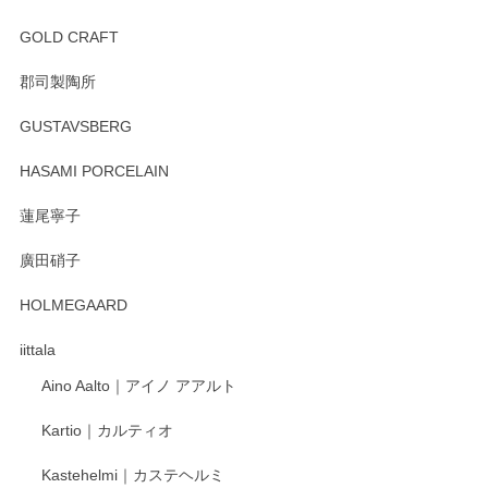
徳永遊心 みかんづくし 飯碗
2025/12/31
GOLD CRAFT
郡司製陶所
徳永遊心 みかんづくし マグカップ
GUSTAVSBERG
2025/12/31
HASAMI PORCELAIN
蓮尾寧子
徳永遊心 みかんづくし 口巻皿6寸
廣田硝子
2025/12/31
HOLMEGAARD
徳永遊心さんの作品が好きなので、購入できうれしいです。
これからも楽しみにしています。
iittala
Aino Aalto｜アイノ アアルト
レビューをありがとうございます。 そしてお喜
Kartio｜カルティオ
び頂き嬉しいです。 徳永遊心窯の器はこれから
もいろいろと入荷の予定です。 ペンシルインス
Kastehelmi｜カステヘルミ
タグラムにて入荷状況のご確認をして頂けます