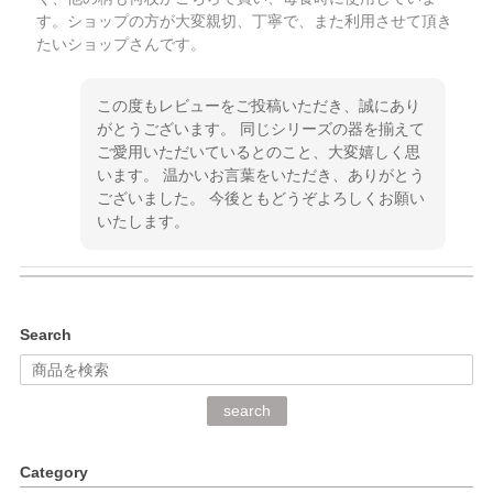
す。ショップの方が大変親切、丁寧で、また利用させて頂き
たいショップさんです。
この度もレビューをご投稿いただき、誠にあり
がとうございます。 同じシリーズの器を揃えて
ご愛用いただいているとのこと、大変嬉しく思
います。 温かいお言葉をいただき、ありがとう
ございました。 今後ともどうぞよろしくお願い
いたします。
kata kata（カタカタ） 印判手小皿 ぶらさがり
Search
2026/06/15
深さや大きさがとてもちょうど良く、手に馴染み、洗いやす
search
く、他の柄も何枚かこちらで買い、毎食時に使用していま
す。ショップの方が大変丁寧で、1枚不良がありましたが快
Category
く交換して下さいました。