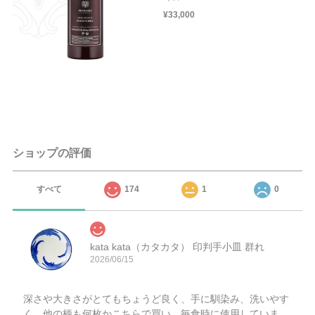
¥33,000
ショップの評価
すべて
174
1
0
kata kata（カタカタ） 印判手小皿 群れ
2026/06/15
深さや大きさがとてもちょうど良く、手に馴染み、洗いやす
く、他の柄も何枚かこちらで買い、毎食時に使用していま