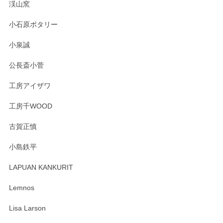
淡いグリーンのカラーがとても可愛いです❤️ ありがとうござ
渓山窯
いましたm(_)m
小石原ポタリー
この度はペンシルオンラインショップをご利用
小泉誠
いただき誠にありがとうございました。森脇さ
んの作品はほっこりいたしますね。今後ともど
公長斎小菅
うぞよろしくお願いいたします。
工房アイザワ
工房千WOOD
森脇靖 湯呑 若苗釉
古賀正慎
2025/04/07
小島鉄平
レビューが遅くなり申し訳ありません、 無事届いておりま
す。 素敵な湯呑みでとても気に入りました。 発送も早く、
LAPUAN KANKURIT
ありがとうございます。 メッセージもありがとうございまし
たm(_)m
Lemnos
Lisa Larson
この度は当店をご利用頂き誠にありがとうござ