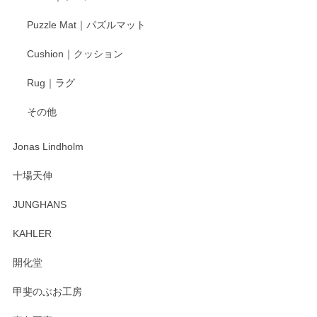
Puzzle Mat｜パズルマット
柴田慶信商店 大館曲げわっぱ 白木小判弁当箱（大）
Cushion｜クッション
2025/04/16
Rug｜ラグ
入金翌日にすぐ届きました！ 梱包も丁寧にして頂きメッセー
その他
ジもありがとうございました。 初めてのわっぱ弁当箱で大切
な物を開けるようにドキドキしながら開封しました。綺麗な
わっぱで感激です！ これから大切に使って風合いが変わるの
Jonas Lindholm
も楽しんで行きたいと思います。
十場天伸
この度はペンシルオンラインショップでのご購
JUNGHANS
入、そしてレビューまで誠にありがとうござい
ます。柴田慶信商店さんの曲げわっぱは、日々
KAHLER
の暮らしを豊かにするお品だと私たちも思って
おります。お手入れ方法がいろいろとございま
開化堂
すが、風合いとともにお楽しみ頂けますと幸い
です。今後ともどうぞよろしくお願いいたしま
甲斐のぶお工房
す。