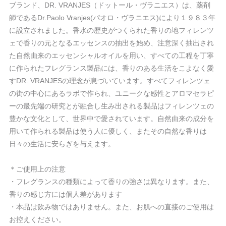
ブランド、DR. VRANJES（ドットール・ヴラニエス）は、薬剤
師であるDr.Paolo Vranjes(パオロ・ヴラニエス)により１９８３年
に設立されました。香水の歴史がつくられた香りの地フィレンツ
ェで香りの元となるエッセンスの抽出を始め、注意深く抽出され
た自然由来のエッセンシャルオイルを用い、すべての工程を丁寧
に作られたフレグランス製品には、香りのある生活をこよなく愛
すDR. VRANJESの理念が息づいています。すべてフィレンツェ
の街の中心にあるラボで作られ、ユニークな感性とアロマセラピ
ーの最先端の研究とが融合し生み出される製品はフィレンツェの
豊かな文化として、世界中で愛されています。自然由来の成分を
用いて作られる製品は使う人に優しく、またその自然な香りは
日々の生活に安らぎを与えます。
＊ご使用上の注意
・フレグランスの種類によって香りの強さは異なります。また、
香りの感じ方には個人差があります
・本品は飲み物ではありません。また、お肌への直接のご使用は
お控えください。