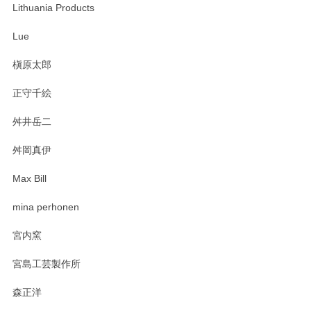
います。無事に届いたようで安心いたしまし
Lithuania Products
た。ひとつひとつ個性がある素敵な湯呑ですよ
ね。気に入って頂けてうれしいです。マグカッ
Lue
プと花器のレビューもありがとうございます。
今後ともよろしくお願いいたします。
槇原太郎
正守千絵
舛井岳二
柴田慶信商店 大館曲げわっぱ 白木小判弁当箱（大）
2025/03/30
舛岡真伊
Max Bill
zen to カレー皿 plate245 ホワイト
mina perhonen
2025/03/19
宮内窯
ステキなカレー皿早速使わせていただきました。 色々お手数
宮島工芸製作所
おかけしました。 ありがとうございます。
森正洋
この度はペンシルオンラインショップをご利用