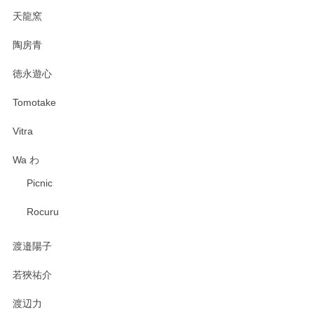
天龍窯
陶房青
徳永遊心
Tomotake
Vitra
Wa わ
Picnic
Rocuru
渡邉陽子
若狹祐介
渡辺力