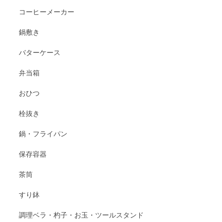
コーヒーメーカー
鍋敷き
バターケース
弁当箱
おひつ
栓抜き
鍋・フライパン
保存容器
茶筒
すり鉢
調理ベラ・杓子・お玉・ツールスタンド