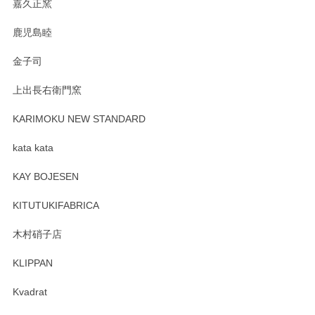
嘉久正窯
鹿児島睦
Sghr（スガハラ） Mini Vase（ミニベース） 一輪挿し 三角錐 クリアー
金子司
2025/04/07
上出長右衛門窯
プレゼント用に購入したので、まだ中は見れていないのです
が、 しっかり梱包されていたので割れてはないと思います。
KARIMOKU NEW STANDARD
kata kata
この度はペンシルオンラインショップをご利用
頂き誠にありがとうございます。 そしてレビュ
KAY BOJESEN
ーも大変嬉しく思います。 今後ともどうぞよろ
しくお願いいたします。
KITUTUKIFABRICA
木村硝子店
KLIPPAN
森脇靖 マグカップ 若苗釉
2025/04/07
Kvadrat