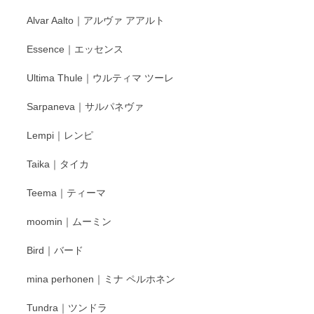
と幸いです。 今後ともよろしくお願いいたしま
Alvar Aalto｜アルヴァ アアルト
す。
Essence｜エッセンス
Ultima Thule｜ウルティマ ツーレ
徳永遊心 色絵花繋ぎ 飯碗
2025/12/24
Sarpaneva｜サルパネヴァ
Lempi｜レンピ
丁寧に対応していただきました。ありがとうございます◎
Taika｜タイカ
この度はペンシルオンラインショップをご利用
Teema｜ティーマ
頂き誠にありがとうございました。 そしてご丁
寧なレビューをありがとうございます。これか
moomin｜ムーミン
らもより良いご対応ができるよう努めてまいり
ます。またのご利用をお待ちしております。
Bird｜バード
mina perhonen｜ミナ ペルホネン
宮島工芸製作所 返しヘラ 小
Tundra｜ツンドラ