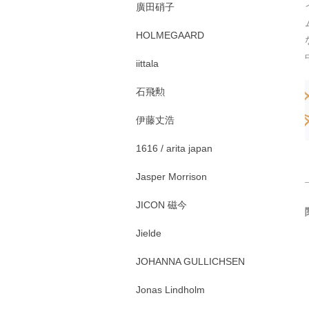
廣田硝子
HOLMEGAARD
iittala
石飛勲
伊藤丈浩
1616 / arita japan
Jasper Morrison
JICON 磁今
Jielde
JOHANNA GULLICHSEN
Jonas Lindholm