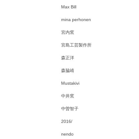
Max Bill
mina perhonen
宮内窯
宮島工芸製作所
森正洋
森脇靖
Mustakivi
中井窯
中曽智子
2016/
nendo