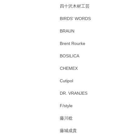
四十沢木材工芸
BIRDS' WORDS
BRAUN
Brent Rourke
BOSILICA
CHEMEX
Cutipol
DR. VRANJES
F/style
藤川稔
藤城成貴