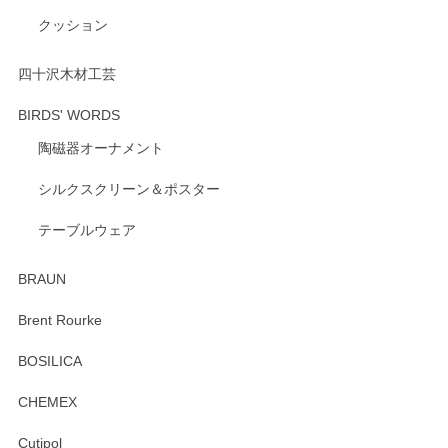
にご愛用いただいているとのこと、とても光栄
クッション
です。 温かいお言葉をいただき、ありがとうご
ざいます。 またのご利用を心よりお待ちしてお
ります。
四十沢木材工芸
BIRDS' WORDS
陶磁器オーナメント
出西窯 カップ＆ソーサー 呉須
2026/04/24
シルクスクリーン＆ポスター
テーブルウェア
ありがとうございました。 出西窯のカップ&ソーサーを探し
ていたので、購入出来て良かったです♪
BRAUN
この度はペンシルオンラインショップをご利用
Brent Rourke
頂き誠にありがとうございます。 お探しのカッ
プ＆ソーサーをお届けでき嬉しく思います。 今
BOSILICA
後ともどうぞよろしくお願いいたします。
CHEMEX
Cutipol