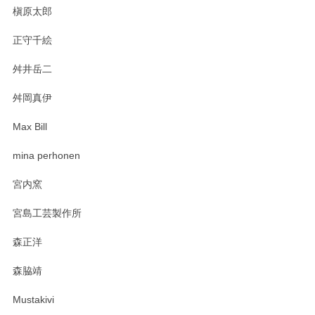
今後ともよろしくお願いいたします。
槇原太郎
正守千絵
舛井岳二
柴田慶信商店 大館曲げわっぱ 白木小判弁当箱（大）
2025/03/30
舛岡真伊
Max Bill
zen to カレー皿 plate245 ホワイト
mina perhonen
2025/03/19
宮内窯
ステキなカレー皿早速使わせていただきました。 色々お手数
宮島工芸製作所
おかけしました。 ありがとうございます。
森正洋
この度はペンシルオンラインショップをご利用
森脇靖
頂き、レビューもありがとうございます。カレ
ー皿を気に入って頂けたようで安心しました。
Mustakivi
気になられるものがありましたら、またお気軽