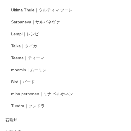
Ultima Thule｜ウルティマ ツーレ
徳永遊心 色絵花繋ぎ 飯碗
2025/12/24
Sarpaneva｜サルパネヴァ
Lempi｜レンピ
丁寧に対応していただきました。ありがとうございます◎
Taika｜タイカ
この度はペンシルオンラインショップをご利用
Teema｜ティーマ
頂き誠にありがとうございました。 そしてご丁
寧なレビューをありがとうございます。これか
moomin｜ムーミン
らもより良いご対応ができるよう努めてまいり
ます。またのご利用をお待ちしております。
Bird｜バード
mina perhonen｜ミナ ペルホネン
宮島工芸製作所 返しヘラ 小
Tundra｜ツンドラ
2025/12/21
石飛勲