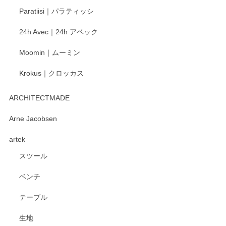
ご愛用いただいているとのこと、大変嬉しく思
Paratiisi｜パラティッシ
います。 温かいお言葉をいただき、ありがとう
ございました。 今後ともどうぞよろしくお願い
24h Avec｜24h アベック
いたします。
Moomin｜ムーミン
Krokus｜クロッカス
kata kata（カタカタ） 印判手小皿 たんぽぽ
2026/06/15
ARCHITECTMADE
深さや大きさがとてもちょうど良く、手に馴染み、洗いやす
Arne Jacobsen
く、他の柄も何枚かこちらで買い、毎食時に使用していま
artek
す。ショップの方が大変親切、丁寧で、また利用させて頂き
たいショップさんです。
スツール
ベンチ
この度はペンシルオンラインショップをご利用
いただき、誠にありがとうございます。 また、
テーブル
レビューをご投稿いただき、重ねてお礼申し上
げます。 深さや大きさ、使い心地を気に入って
生地
いただけたようで大変嬉しく思います。 毎食時