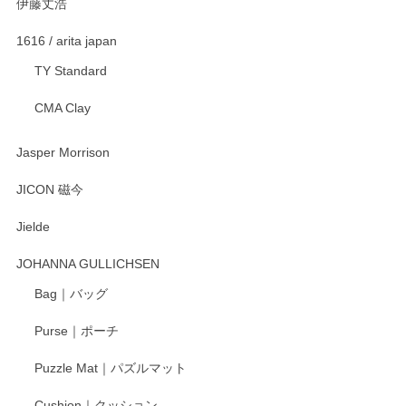
伊藤丈浩
渡邉陽子 マグカップ
2025/11/23
1616 / arita japan
TY Standard
CMA Clay
渡邉陽子 マーメイドタマネギガール 飾蓋付花入
2025/08/20
Jasper Morrison
とても可愛らしい。
JICON 磁今
Jielde
この度はペンシルオンラインショップでのご購
入、そしてレビューまで誠にありがとうござい
JOHANNA GULLICHSEN
ます。気に入って頂けたようで嬉しく思いま
す。今後ともどうぞよろしくお願いいたしま
Bag｜バッグ
す。
Purse｜ポーチ
Puzzle Mat｜パズルマット
柴田慶信商店 大館曲げわっぱ 白木小判弁当箱（大）
Cushion｜クッション