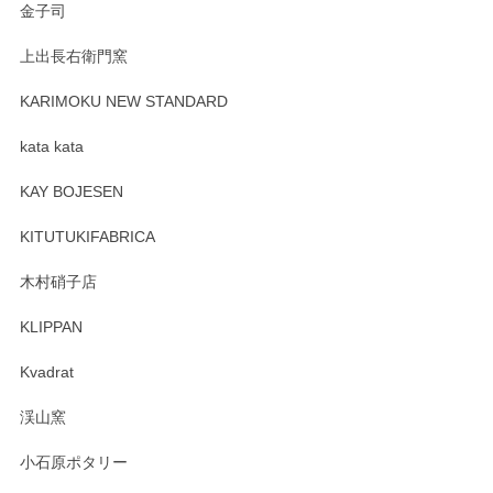
金子司
2025/04/07
上出長右衛門窯
プレゼント用に購入したので、まだ中は見れていないのです
が、 しっかり梱包されていたので割れてはないと思います。
KARIMOKU NEW STANDARD
kata kata
この度はペンシルオンラインショップをご利用
頂き誠にありがとうございます。 そしてレビュ
KAY BOJESEN
ーも大変嬉しく思います。 今後ともどうぞよろ
しくお願いいたします。
KITUTUKIFABRICA
木村硝子店
KLIPPAN
森脇靖 マグカップ 若苗釉
2025/04/07
Kvadrat
淡いグリーンのカラーがとても可愛いです❤️ ありがとうござ
渓山窯
いましたm(_)m
小石原ポタリー