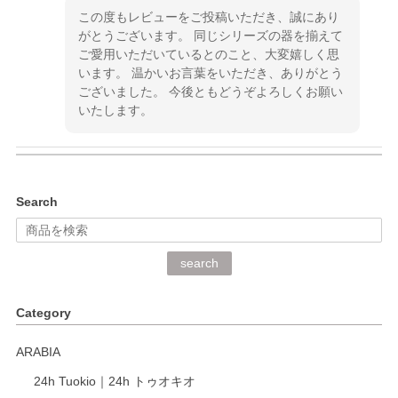
この度もレビューをご投稿いただき、誠にあり
がとうございます。 同じシリーズの器を揃えて
ご愛用いただいているとのこと、大変嬉しく思
います。 温かいお言葉をいただき、ありがとう
ございました。 今後ともどうぞよろしくお願い
いたします。
kata kata（カタカタ） 印判手小皿 ぶらさがり
Search
2026/06/15
深さや大きさがとてもちょうど良く、手に馴染み、洗いやす
search
く、他の柄も何枚かこちらで買い、毎食時に使用していま
す。ショップの方が大変丁寧で、1枚不良がありましたが快
Category
く交換して下さいました。
ARABIA
この度もレビューをご投稿いただき、誠にあり
24h Tuokio｜24h トゥオキオ
がとうございます。 同じシリーズの器を揃えて