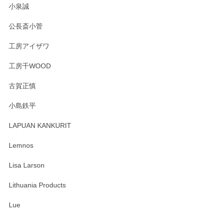
この度はペンシルオンラインショップをご利用
小泉誠
いただき誠にありがとうございました。森脇さ
んの作品はほっこりいたしますね。今後ともど
公長斎小菅
うぞよろしくお願いいたします。
工房アイザワ
工房千WOOD
森脇靖 湯呑 若苗釉
古賀正慎
2025/04/07
小島鉄平
レビューが遅くなり申し訳ありません、 無事届いておりま
す。 素敵な湯呑みでとても気に入りました。 発送も早く、
LAPUAN KANKURIT
ありがとうございます。 メッセージもありがとうございまし
たm(_)m
Lemnos
Lisa Larson
この度は当店をご利用頂き誠にありがとうござ
います。無事に届いたようで安心いたしまし
Lithuania Products
た。ひとつひとつ個性がある素敵な湯呑ですよ
ね。気に入って頂けてうれしいです。マグカッ
Lue
プと花器のレビューもありがとうございます。