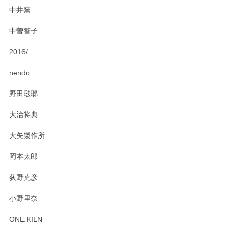
にお問い合わせください。今後ともよろしくお
中井窯
願いいたします。
中曽智子
2016/
PASS THE BATON（パス ザ バトン） x mina perhonen（ミナ ペルホネン） ディーププレート（咲いている花にただ笑ふ）ミントグリーン
2025/02/12
nendo
野田琺瑯
大治将典
PASS THE BATON（パス ザ バトン） x mina perhonen（ミナ ペルホネン） プレート（咲いている花にただ笑ふ）ミントグリーン
2025/02/12
大矢製作所
岡本太郎
荻野克彦
小野里奈
ONE KILN