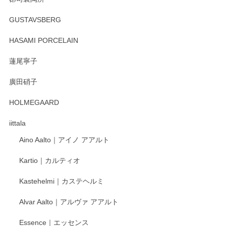
徳永遊心 みかんづくし マグカップ
GUSTAVSBERG
2025/12/31
HASAMI PORCELAIN
蓮尾寧子
徳永遊心 みかんづくし 口巻皿6寸
廣田硝子
2025/12/31
HOLMEGAARD
徳永遊心さんの作品が好きなので、購入できうれしいです。
これからも楽しみにしています。
iittala
Aino Aalto｜アイノ アアルト
レビューをありがとうございます。 そしてお喜
Kartio｜カルティオ
び頂き嬉しいです。 徳永遊心窯の器はこれから
もいろいろと入荷の予定です。 ペンシルインス
Kastehelmi｜カステヘルミ
タグラムにて入荷状況のご確認をして頂けます
と幸いです。 今後ともよろしくお願いいたしま
Alvar Aalto｜アルヴァ アアルト
す。
Essence｜エッセンス