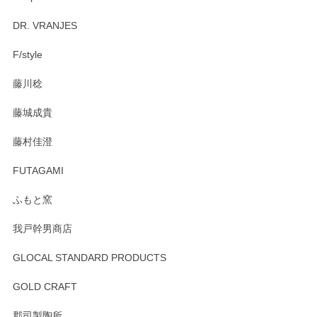
Brent Rourke（ブレント ルーク） オーバルシェーカーボックス 4
DR. VRANJES
2026/01/15
F/style
注文から手元に届くまでとても早く、梱包もしっかりしてお
藤川稔
りました。お品もとても素敵でした。ありがとうございまし
た。
藤城成貴
この度はペンシルオンラインショップをご利用
藤村佳澄
頂き誠にありがとうございました。 そしてご丁
寧なレビューをありがとうございます。これか
FUTAGAMI
らもより良いご対応ができるよう努めてまいり
ます。またのご利用をお待ちしております。
ふもと窯
我戸幹男商店
GLOCAL STANDARD PRODUCTS
徳永遊心 みかんづくし 飯碗
2025/12/31
GOLD CRAFT
郡司製陶所