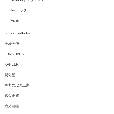
2025/04/16
Rug｜ラグ
入金翌日にすぐ届きました！ 梱包も丁寧にして頂きメッセー
その他
ジもありがとうございました。 初めてのわっぱ弁当箱で大切
な物を開けるようにドキドキしながら開封しました。綺麗な
わっぱで感激です！ これから大切に使って風合いが変わるの
Jonas Lindholm
も楽しんで行きたいと思います。
十場天伸
この度はペンシルオンラインショップでのご購
JUNGHANS
入、そしてレビューまで誠にありがとうござい
ます。柴田慶信商店さんの曲げわっぱは、日々
KAHLER
の暮らしを豊かにするお品だと私たちも思って
おります。お手入れ方法がいろいろとございま
開化堂
すが、風合いとともにお楽しみ頂けますと幸い
です。今後ともどうぞよろしくお願いいたしま
甲斐のぶお工房
す。
嘉久正窯
鹿児島睦
Sghr（スガハラ） Mini Vase（ミニベース） 一輪挿し 三角錐 クリアー