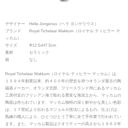
デザイナー Hella Jongerius（ヘラ ヨンゲリウス）
ブランド Royal Tichelaar Makkum（ロイヤル ティヒラー マ
ッカム）
サイズ Ф12.5xH7.5cm
素材 セラミック
箱 なし
Royal Tichelaar Makkum（ロイヤル ティヒラー マッカム）は、
１５９４年創業以来、約４００年の歴史を持つオランダ最古の陶
磁器メーカー。オランダ北部、フリースランド州にあるマッカム
工房付近のフリシアン海で取れる豊富な海泥土から、マッカムの
陶器は作られています。マッカム独特の深く鮮やかな美しい色彩
は、１７世紀より伝わるマジョルカ技法によるもの。仕上げは、
熟練の職人により、ひとつひとう丁寧に全て手作業で行われてい
ます。また、マッカム製品はクオリティーの高さから１９６０年