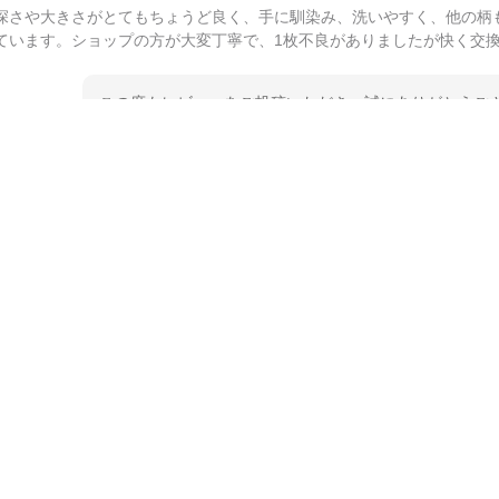
深さや大きさがとてもちょうど良く、手に馴染み、洗いやすく、他の柄
ています。ショップの方が大変丁寧で、1枚不良がありましたが快く交
この度もレビューをご投稿いただき、誠にありがとうござ
てご愛用いただいているとのこと、大変嬉しく思います。
とうございました。 今後ともどうぞよろしくお願いいた
kata kata（カタカタ） 印判手小皿 たんぽぽ
2026/06/15
深さや大きさがとてもちょうど良く、手に馴染み、洗いやすく、他の柄
ています。ショップの方が大変親切、丁寧で、また利用させて頂きたい
この度はペンシルオンラインショップをご利用いただき、
た、レビューをご投稿いただき、重ねてお礼申し上げます
入っていただけたようで大変嬉しく思います。 毎食時に