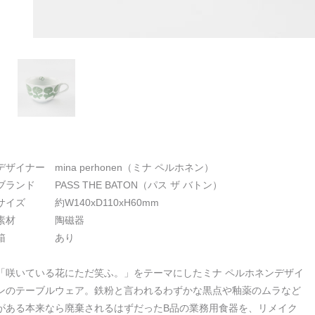
デザイナー mina perhonen（ミナ ペルホネン）
ブランド PASS THE BATON（パス ザ バトン）
サイズ 約W140xD110xH60mm
素材 陶磁器
箱 あり
「咲いている花にただ笑ふ。」をテーマにしたミナ ペルホネンデザイ
ンのテーブルウェア。鉄粉と言われるわずかな黒点や釉薬のムラなど
がある本来なら廃棄されるはずだったB品の業務用食器を、リメイク