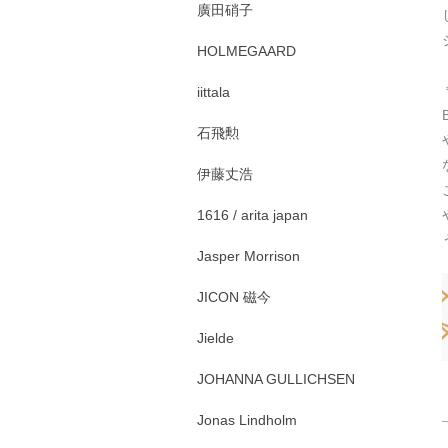
廣田硝子
HOLMEGAARD
iittala
石飛勲
伊藤丈浩
1616 / arita japan
Jasper Morrison
JICON 磁今
Jielde
JOHANNA GULLICHSEN
Jonas Lindholm