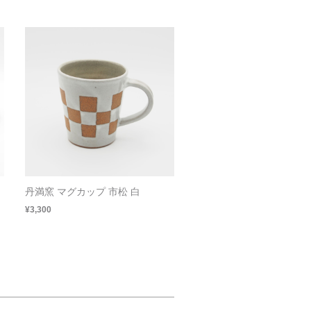
丹満窯 マグカップ 市松 白
¥3,300