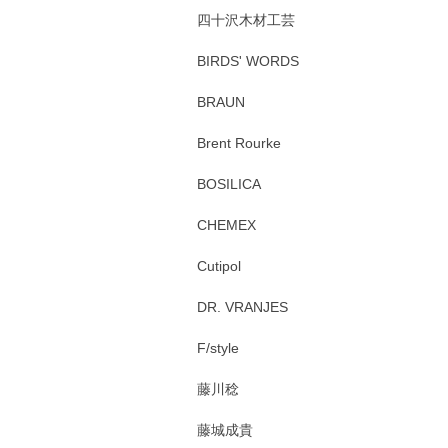
四十沢木材工芸
BIRDS' WORDS
BRAUN
Brent Rourke
BOSILICA
CHEMEX
Cutipol
DR. VRANJES
F/style
藤川稔
藤城成貴