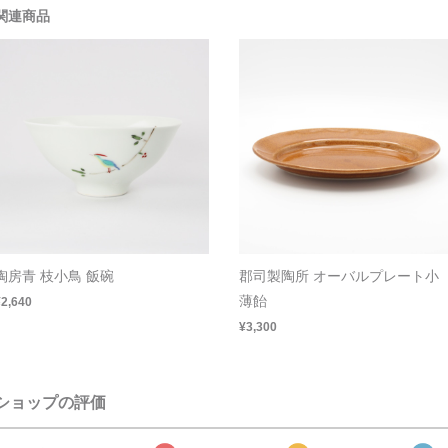
関連商品
陶房青 枝小鳥 飯碗
郡司製陶所 オーバルプレート小
薄飴
¥2,640
¥3,300
ショップの評価