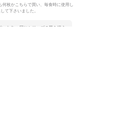
も何枚かこちらで買い、毎食時に使用し
換して下さいました。
います。 同じシリーズの器を揃え
 温かいお言葉をいただき、ありが
します。
も何枚かこちらで買い、毎食時に使用し
ショップさんです。
誠にありがとうございます。 ま
。 深さや大きさ、使い心地を気に
ご愛用いただいているとのこと、と