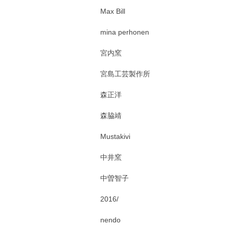
Max Bill
mina perhonen
宮内窯
宮島工芸製作所
森正洋
森脇靖
Mustakivi
中井窯
中曽智子
2016/
nendo