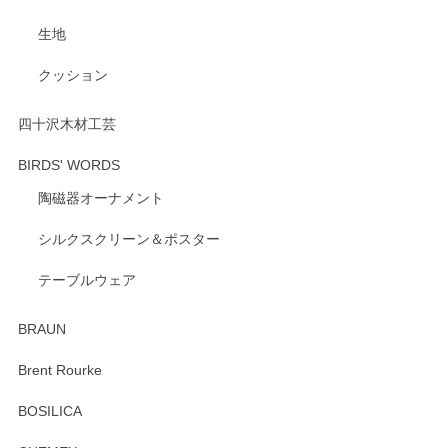
げます。 深さや大きさ、使い心地を気に入って
生地
いただけたようで大変嬉しく思います。 毎食時
にご愛用いただいているとのこと、とても光栄
クッション
です。 温かいお言葉をいただき、ありがとうご
ざいます。 またのご利用を心よりお待ちしてお
ります。
四十沢木材工芸
BIRDS' WORDS
陶磁器オーナメント
出西窯 カップ＆ソーサー 呉須
2026/04/24
シルクスクリーン＆ポスター
テーブルウェア
ありがとうございました。 出西窯のカップ&ソーサーを探し
ていたので、購入出来て良かったです♪
BRAUN
この度はペンシルオンラインショップをご利用
Brent Rourke
頂き誠にありがとうございます。 お探しのカッ
プ＆ソーサーをお届けでき嬉しく思います。 今
BOSILICA
後ともどうぞよろしくお願いいたします。