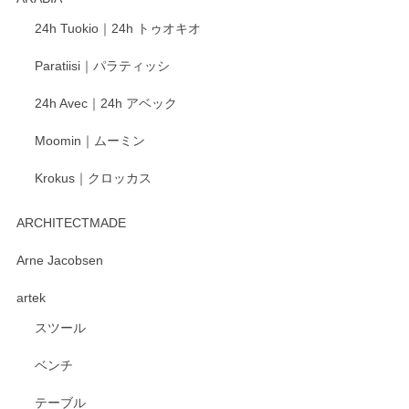
この度もレビューをご投稿いただき、誠にあり
24h Tuokio｜24h トゥオキオ
がとうございます。 同じシリーズの器を揃えて
ご愛用いただいているとのこと、大変嬉しく思
Paratiisi｜パラティッシ
います。 温かいお言葉をいただき、ありがとう
ございました。 今後ともどうぞよろしくお願い
24h Avec｜24h アベック
いたします。
Moomin｜ムーミン
Krokus｜クロッカス
kata kata（カタカタ） 印判手小皿 たんぽぽ
2026/06/15
ARCHITECTMADE
深さや大きさがとてもちょうど良く、手に馴染み、洗いやす
Arne Jacobsen
く、他の柄も何枚かこちらで買い、毎食時に使用していま
artek
す。ショップの方が大変親切、丁寧で、また利用させて頂き
たいショップさんです。
スツール
ベンチ
この度はペンシルオンラインショップをご利用
いただき、誠にありがとうございます。 また、
テーブル
レビューをご投稿いただき、重ねてお礼申し上