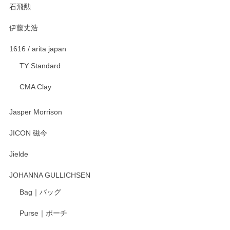
石飛勲
伊藤丈浩
渡邉陽子 マグカップ
2025/11/23
1616 / arita japan
TY Standard
CMA Clay
渡邉陽子 マーメイドタマネギガール 飾蓋付花入
2025/08/20
Jasper Morrison
とても可愛らしい。
JICON 磁今
Jielde
この度はペンシルオンラインショップでのご購
入、そしてレビューまで誠にありがとうござい
JOHANNA GULLICHSEN
ます。気に入って頂けたようで嬉しく思いま
す。今後ともどうぞよろしくお願いいたしま
Bag｜バッグ
す。
Purse｜ポーチ