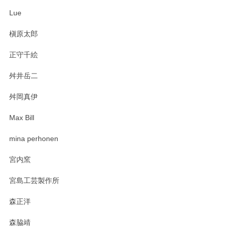
ね。気に入って頂けてうれしいです。マグカッ
Lue
プと花器のレビューもありがとうございます。
今後ともよろしくお願いいたします。
槇原太郎
正守千絵
舛井岳二
柴田慶信商店 大館曲げわっぱ 白木小判弁当箱（大）
2025/03/30
舛岡真伊
Max Bill
zen to カレー皿 plate245 ホワイト
mina perhonen
2025/03/19
宮内窯
ステキなカレー皿早速使わせていただきました。 色々お手数
宮島工芸製作所
おかけしました。 ありがとうございます。
森正洋
この度はペンシルオンラインショップをご利用
森脇靖
頂き、レビューもありがとうございます。カレ