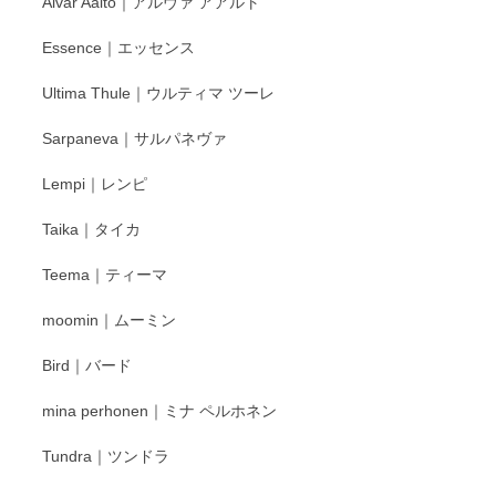
Alvar Aalto｜アルヴァ アアルト
す。
Essence｜エッセンス
Ultima Thule｜ウルティマ ツーレ
徳永遊心 色絵花繋ぎ 飯碗
2025/12/24
Sarpaneva｜サルパネヴァ
Lempi｜レンピ
丁寧に対応していただきました。ありがとうございます◎
Taika｜タイカ
この度はペンシルオンラインショップをご利用
Teema｜ティーマ
頂き誠にありがとうございました。 そしてご丁
寧なレビューをありがとうございます。これか
moomin｜ムーミン
らもより良いご対応ができるよう努めてまいり
ます。またのご利用をお待ちしております。
Bird｜バード
mina perhonen｜ミナ ペルホネン
宮島工芸製作所 返しヘラ 小
Tundra｜ツンドラ
2025/12/21