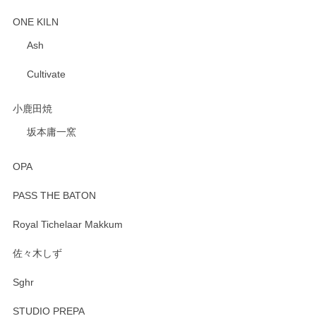
ONE KILN
Ash
Cultivate
小鹿田焼
坂本庸一窯
OPA
PASS THE BATON
Royal Tichelaar Makkum
佐々木しず
Sghr
STUDIO PREPA