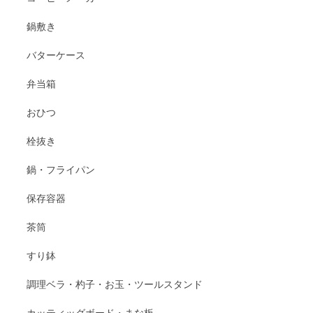
鍋敷き
バターケース
弁当箱
おひつ
栓抜き
鍋・フライパン
保存容器
茶筒
すり鉢
調理ベラ・杓子・お玉・ツールスタンド
カッティッグボード・まな板