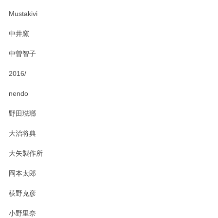
ー皿を気に入って頂けたようで安心しました。
Mustakivi
気になられるものがありましたら、またお気軽
にお問い合わせください。今後ともよろしくお
中井窯
願いいたします。
中曽智子
2016/
PASS THE BATON（パス ザ バトン） x mina perhonen（ミナ ペルホネン） ディーププレート（咲いている花にただ笑ふ）ミントグリーン
2025/02/12
nendo
野田琺瑯
大治将典
PASS THE BATON（パス ザ バトン） x mina perhonen（ミナ ペルホネン） プレート（咲いている花にただ笑ふ）ミントグリーン
2025/02/12
大矢製作所
岡本太郎
荻野克彦
小野里奈