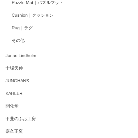
Puzzle Mat｜パズルマット
柴田慶信商店 大館曲げわっぱ 白木小判弁当箱（大）
Cushion｜クッション
2025/04/16
Rug｜ラグ
入金翌日にすぐ届きました！ 梱包も丁寧にして頂きメッセー
その他
ジもありがとうございました。 初めてのわっぱ弁当箱で大切
な物を開けるようにドキドキしながら開封しました。綺麗な
わっぱで感激です！ これから大切に使って風合いが変わるの
Jonas Lindholm
も楽しんで行きたいと思います。
十場天伸
この度はペンシルオンラインショップでのご購
JUNGHANS
入、そしてレビューまで誠にありがとうござい
ます。柴田慶信商店さんの曲げわっぱは、日々
KAHLER
の暮らしを豊かにするお品だと私たちも思って
おります。お手入れ方法がいろいろとございま
開化堂
すが、風合いとともにお楽しみ頂けますと幸い
です。今後ともどうぞよろしくお願いいたしま
甲斐のぶお工房
す。
嘉久正窯