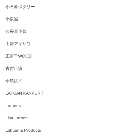
小石原ポタリー
この度はペンシルオンラインショップをご利用
小泉誠
いただき誠にありがとうございました。森脇さ
んの作品はほっこりいたしますね。今後ともど
公長斎小菅
うぞよろしくお願いいたします。
工房アイザワ
工房千WOOD
森脇靖 湯呑 若苗釉
古賀正慎
2025/04/07
小島鉄平
レビューが遅くなり申し訳ありません、 無事届いておりま
す。 素敵な湯呑みでとても気に入りました。 発送も早く、
LAPUAN KANKURIT
ありがとうございます。 メッセージもありがとうございまし
たm(_)m
Lemnos
Lisa Larson
この度は当店をご利用頂き誠にありがとうござ
います。無事に届いたようで安心いたしまし
Lithuania Products
た。ひとつひとつ個性がある素敵な湯呑ですよ