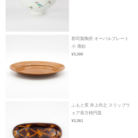
郡司製陶所 オーバルプレート
小 薄飴
¥3,300
ふもと窯 井上尚之 スリップウ
ェア長方楕円皿
¥3,361