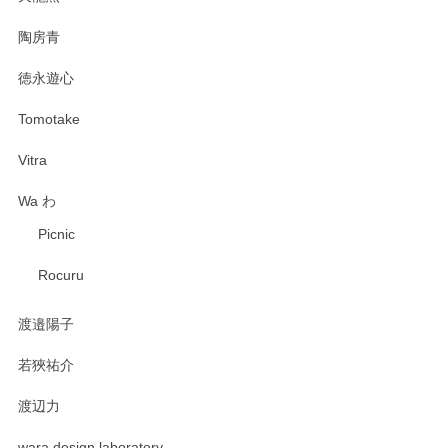
陶房青
徳永遊心
Tomotake
Vitra
Wa わ
Picnic
Rocuru
渡邉陽子
若狹祐介
渡辺力
wara design laboratory