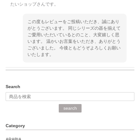
たいショップさんです。
この度もレビューをご投稿いただき、誠にあり
がとうございます。 同じシリーズの器を揃えて
ご愛用いただいているとのこと、大変嬉しく思
います。 温かいお言葉をいただき、ありがとう
ございました。 今後ともどうぞよろしくお願い
いたします。
kata kata（カタカタ） 印判手小皿 ぶらさがり
Search
2026/06/15
深さや大きさがとてもちょうど良く、手に馴染み、洗いやす
search
く、他の柄も何枚かこちらで買い、毎食時に使用していま
す。ショップの方が大変丁寧で、1枚不良がありましたが快
Category
く交換して下さいました。
ARABIA