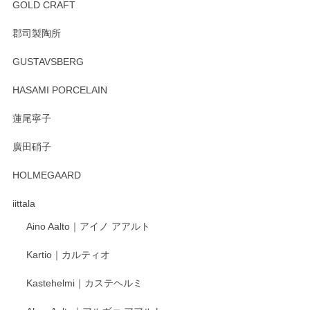
GOLD CRAFT
郡司製陶所
徳永遊心 みかんづくし マグカップ
GUSTAVSBERG
2025/12/31
HASAMI PORCELAIN
蓮尾寧子
徳永遊心 みかんづくし 口巻皿6寸
廣田硝子
2025/12/31
HOLMEGAARD
徳永遊心さんの作品が好きなので、購入できうれしいです。
これからも楽しみにしています。
iittala
Aino Aalto｜アイノ アアルト
レビューをありがとうございます。 そしてお喜
Kartio｜カルティオ
び頂き嬉しいです。 徳永遊心窯の器はこれから
もいろいろと入荷の予定です。 ペンシルインス
Kastehelmi｜カステヘルミ
タグラムにて入荷状況のご確認をして頂けます
と幸いです。 今後ともよろしくお願いいたしま