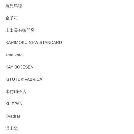
鹿児島睦
Sghr（スガハラ） Mini Vase（ミニベース） 一輪挿し 三角錐 クリアー
金子司
2025/04/07
上出長右衛門窯
プレゼント用に購入したので、まだ中は見れていないのです
が、 しっかり梱包されていたので割れてはないと思います。
KARIMOKU NEW STANDARD
kata kata
この度はペンシルオンラインショップをご利用
頂き誠にありがとうございます。 そしてレビュ
KAY BOJESEN
ーも大変嬉しく思います。 今後ともどうぞよろ
しくお願いいたします。
KITUTUKIFABRICA
木村硝子店
KLIPPAN
森脇靖 マグカップ 若苗釉
2025/04/07
Kvadrat
淡いグリーンのカラーがとても可愛いです❤️ ありがとうござ
渓山窯
いましたm(_)m