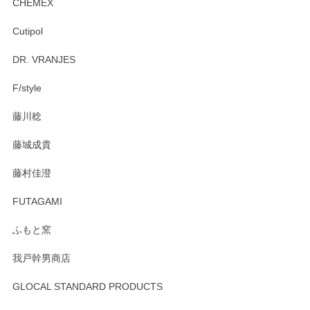
CHEMEX
Cutipol
Brent Rourke（ブレント ルーク） オーバルシェーカーボックス 4
DR. VRANJES
2026/01/15
F/style
注文から手元に届くまでとても早く、梱包もしっかりしてお
藤川稔
りました。お品もとても素敵でした。ありがとうございまし
た。
藤城成貴
この度はペンシルオンラインショップをご利用
藤村佳澄
頂き誠にありがとうございました。 そしてご丁
寧なレビューをありがとうございます。これか
FUTAGAMI
らもより良いご対応ができるよう努めてまいり
ます。またのご利用をお待ちしております。
ふもと窯
我戸幹男商店
GLOCAL STANDARD PRODUCTS
徳永遊心 みかんづくし 飯碗
2025/12/31