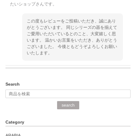
たいショップさんです。
この度もレビューをご投稿いただき、誠にあり
がとうございます。 同じシリーズの器を揃えて
ご愛用いただいているとのこと、大変嬉しく思
います。 温かいお言葉をいただき、ありがとう
ございました。 今後ともどうぞよろしくお願い
いたします。
kata kata（カタカタ） 印判手小皿 ぶらさがり
Search
2026/06/15
深さや大きさがとてもちょうど良く、手に馴染み、洗いやす
search
く、他の柄も何枚かこちらで買い、毎食時に使用していま
す。ショップの方が大変丁寧で、1枚不良がありましたが快
Category
く交換して下さいました。
ARABIA