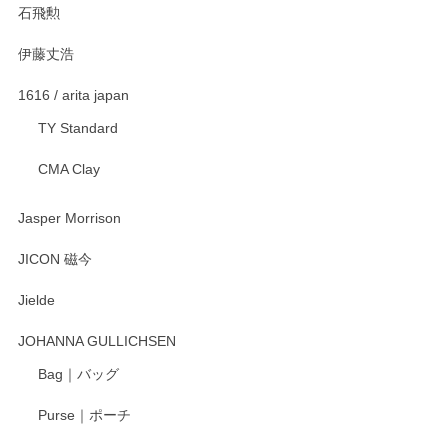
石飛勲
伊藤丈浩
渡邉陽子 マグカップ
2025/11/23
1616 / arita japan
TY Standard
CMA Clay
渡邉陽子 マーメイドタマネギガール 飾蓋付花入
2025/08/20
Jasper Morrison
とても可愛らしい。
JICON 磁今
Jielde
この度はペンシルオンラインショップでのご購
入、そしてレビューまで誠にありがとうござい
JOHANNA GULLICHSEN
ます。気に入って頂けたようで嬉しく思いま
す。今後ともどうぞよろしくお願いいたしま
Bag｜バッグ
す。
Purse｜ポーチ