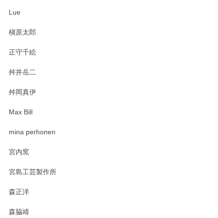
ね。気に入って頂けてうれしいです。マグカッ
Lue
プと花器のレビューもありがとうございます。
今後ともよろしくお願いいたします。
槇原太郎
正守千絵
舛井岳二
柴田慶信商店 大館曲げわっぱ 白木小判弁当箱（大）
2025/03/30
舛岡真伊
Max Bill
zen to カレー皿 plate245 ホワイト
mina perhonen
2025/03/19
宮内窯
ステキなカレー皿早速使わせていただきました。 色々お手数
宮島工芸製作所
おかけしました。 ありがとうございます。
森正洋
この度はペンシルオンラインショップをご利用
森脇靖
頂き、レビューもありがとうございます。カレ