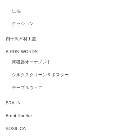
げます。 深さや大きさ、使い心地を気に入って
生地
いただけたようで大変嬉しく思います。 毎食時
にご愛用いただいているとのこと、とても光栄
クッション
です。 温かいお言葉をいただき、ありがとうご
ざいます。 またのご利用を心よりお待ちしてお
ります。
四十沢木材工芸
BIRDS' WORDS
陶磁器オーナメント
出西窯 カップ＆ソーサー 呉須
2026/04/24
シルクスクリーン＆ポスター
テーブルウェア
ありがとうございました。 出西窯のカップ&ソーサーを探し
ていたので、購入出来て良かったです♪
BRAUN
この度はペンシルオンラインショップをご利用
Brent Rourke
頂き誠にありがとうございます。 お探しのカッ
プ＆ソーサーをお届けでき嬉しく思います。 今
BOSILICA
後ともどうぞよろしくお願いいたします。