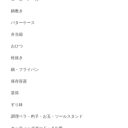
鍋敷き
バターケース
弁当箱
おひつ
栓抜き
鍋・フライパン
保存容器
茶筒
すり鉢
調理ベラ・杓子・お玉・ツールスタンド
カッティッグボード・まな板