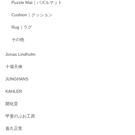
Puzzle Mat｜パズルマット
柴田慶信商店 大館曲げわっぱ 白木小判弁当箱（大）
Cushion｜クッション
2025/04/16
Rug｜ラグ
入金翌日にすぐ届きました！ 梱包も丁寧にして頂きメッセー
その他
ジもありがとうございました。 初めてのわっぱ弁当箱で大切
な物を開けるようにドキドキしながら開封しました。綺麗な
わっぱで感激です！ これから大切に使って風合いが変わるの
Jonas Lindholm
も楽しんで行きたいと思います。
十場天伸
この度はペンシルオンラインショップでのご購
JUNGHANS
入、そしてレビューまで誠にありがとうござい
ます。柴田慶信商店さんの曲げわっぱは、日々
KAHLER
の暮らしを豊かにするお品だと私たちも思って
おります。お手入れ方法がいろいろとございま
開化堂
すが、風合いとともにお楽しみ頂けますと幸い
です。今後ともどうぞよろしくお願いいたしま
甲斐のぶお工房
す。
嘉久正窯