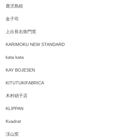
鹿児島睦
Sghr（スガハラ） Mini Vase（ミニベース） 一輪挿し 三角錐 クリアー
金子司
2025/04/07
上出長右衛門窯
プレゼント用に購入したので、まだ中は見れていないのです
が、 しっかり梱包されていたので割れてはないと思います。
KARIMOKU NEW STANDARD
kata kata
この度はペンシルオンラインショップをご利用
頂き誠にありがとうございます。 そしてレビュ
KAY BOJESEN
ーも大変嬉しく思います。 今後ともどうぞよろ
しくお願いいたします。
KITUTUKIFABRICA
木村硝子店
KLIPPAN
森脇靖 マグカップ 若苗釉
2025/04/07
Kvadrat
淡いグリーンのカラーがとても可愛いです❤️ ありがとうござ
渓山窯
いましたm(_)m