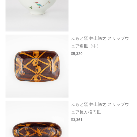
ふもと窯 井上尚之 スリップウ
ェア角皿（中）
¥5,320
ふもと窯 井上尚之 スリップウ
ェア長方楕円皿
¥3,361