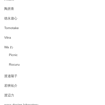
陶房青
徳永遊心
Tomotake
Vitra
Wa わ
Picnic
Rocuru
渡邉陽子
若狹祐介
渡辺力
wara design laboratory