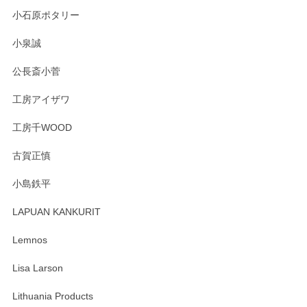
小石原ポタリー
この度はペンシルオンラインショップをご利用
小泉誠
いただき誠にありがとうございました。森脇さ
んの作品はほっこりいたしますね。今後ともど
公長斎小菅
うぞよろしくお願いいたします。
工房アイザワ
工房千WOOD
森脇靖 湯呑 若苗釉
古賀正慎
2025/04/07
小島鉄平
レビューが遅くなり申し訳ありません、 無事届いておりま
す。 素敵な湯呑みでとても気に入りました。 発送も早く、
LAPUAN KANKURIT
ありがとうございます。 メッセージもありがとうございまし
たm(_)m
Lemnos
Lisa Larson
この度は当店をご利用頂き誠にありがとうござ
います。無事に届いたようで安心いたしまし
Lithuania Products
た。ひとつひとつ個性がある素敵な湯呑ですよ