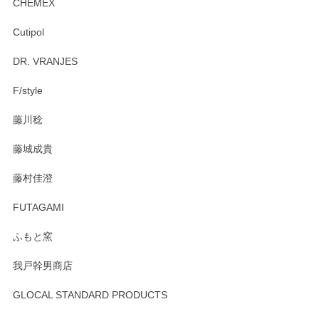
CHEMEX
Cutipol
Brent Rourke（ブレント ルーク） オーバルシェーカーボックス 4
DR. VRANJES
2026/01/15
F/style
注文から手元に届くまでとても早く、梱包もしっかりしてお
藤川稔
りました。お品もとても素敵でした。ありがとうございまし
た。
藤城成貴
この度はペンシルオンラインショップをご利用
藤村佳澄
頂き誠にありがとうございました。 そしてご丁
寧なレビューをありがとうございます。これか
FUTAGAMI
らもより良いご対応ができるよう努めてまいり
ます。またのご利用をお待ちしております。
ふもと窯
我戸幹男商店
GLOCAL STANDARD PRODUCTS
徳永遊心 みかんづくし 飯碗
2025/12/31