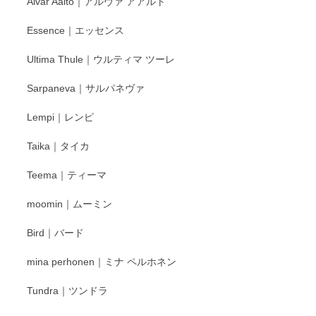
Alvar Aalto｜アルヴァ アアルト
す。
Essence｜エッセンス
Ultima Thule｜ウルティマ ツーレ
徳永遊心 色絵花繋ぎ 飯碗
2025/12/24
Sarpaneva｜サルパネヴァ
Lempi｜レンピ
丁寧に対応していただきました。ありがとうございます◎
Taika｜タイカ
この度はペンシルオンラインショップをご利用
Teema｜ティーマ
頂き誠にありがとうございました。 そしてご丁
寧なレビューをありがとうございます。これか
moomin｜ムーミン
らもより良いご対応ができるよう努めてまいり
ます。またのご利用をお待ちしております。
Bird｜バード
mina perhonen｜ミナ ペルホネン
宮島工芸製作所 返しヘラ 小
Tundra｜ツンドラ
2025/12/21