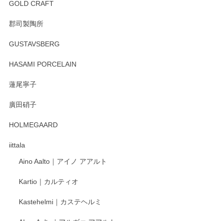
GOLD CRAFT
郡司製陶所
徳永遊心 みかんづくし マグカップ
GUSTAVSBERG
2025/12/31
HASAMI PORCELAIN
蓮尾寧子
徳永遊心 みかんづくし 口巻皿6寸
廣田硝子
2025/12/31
HOLMEGAARD
徳永遊心さんの作品が好きなので、購入できうれしいです。
これからも楽しみにしています。
iittala
Aino Aalto｜アイノ アアルト
レビューをありがとうございます。 そしてお喜
Kartio｜カルティオ
び頂き嬉しいです。 徳永遊心窯の器はこれから
もいろいろと入荷の予定です。 ペンシルインス
Kastehelmi｜カステヘルミ
タグラムにて入荷状況のご確認をして頂けます
と幸いです。 今後ともよろしくお願いいたしま