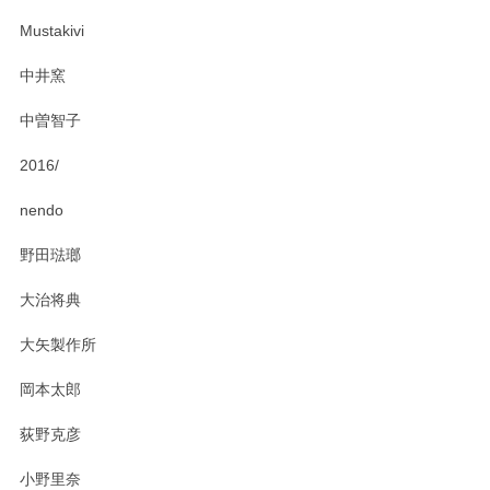
ー皿を気に入って頂けたようで安心しました。
Mustakivi
気になられるものがありましたら、またお気軽
にお問い合わせください。今後ともよろしくお
中井窯
願いいたします。
中曽智子
2016/
PASS THE BATON（パス ザ バトン） x mina perhonen（ミナ ペルホネン） ディーププレート（咲いている花にただ笑ふ）ミントグリーン
2025/02/12
nendo
野田琺瑯
大治将典
PASS THE BATON（パス ザ バトン） x mina perhonen（ミナ ペルホネン） プレート（咲いている花にただ笑ふ）ミントグリーン
2025/02/12
大矢製作所
岡本太郎
荻野克彦
小野里奈