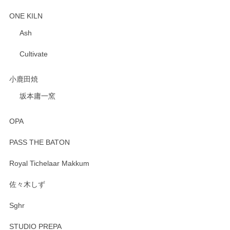
ONE KILN
Ash
Cultivate
小鹿田焼
坂本庸一窯
OPA
PASS THE BATON
Royal Tichelaar Makkum
佐々木しず
Sghr
STUDIO PREPA