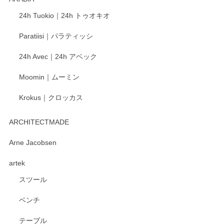
この度もレビューをご投稿いただき、誠にあり
24h Tuokio｜24h トゥオキオ
がとうございます。 同じシリーズの器を揃えて
ご愛用いただいているとのこと、大変嬉しく思
Paratiisi｜パラティッシ
います。 温かいお言葉をいただき、ありがとう
ございました。 今後ともどうぞよろしくお願い
24h Avec｜24h アベック
いたします。
Moomin｜ムーミン
Krokus｜クロッカス
kata kata（カタカタ） 印判手小皿 たんぽぽ
2026/06/15
ARCHITECTMADE
深さや大きさがとてもちょうど良く、手に馴染み、洗いやす
Arne Jacobsen
く、他の柄も何枚かこちらで買い、毎食時に使用していま
artek
す。ショップの方が大変親切、丁寧で、また利用させて頂き
たいショップさんです。
スツール
ベンチ
この度はペンシルオンラインショップをご利用
いただき、誠にありがとうございます。 また、
テーブル
レビューをご投稿いただき、重ねてお礼申し上