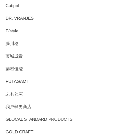
Cutipol
Brent Rourke（ブレント ルーク） オーバルシェーカーボックス 4
DR. VRANJES
2026/01/15
F/style
注文から手元に届くまでとても早く、梱包もしっかりしてお
藤川稔
りました。お品もとても素敵でした。ありがとうございまし
た。
藤城成貴
この度はペンシルオンラインショップをご利用
藤村佳澄
頂き誠にありがとうございました。 そしてご丁
寧なレビューをありがとうございます。これか
FUTAGAMI
らもより良いご対応ができるよう努めてまいり
ます。またのご利用をお待ちしております。
ふもと窯
我戸幹男商店
GLOCAL STANDARD PRODUCTS
徳永遊心 みかんづくし 飯碗
2025/12/31
GOLD CRAFT