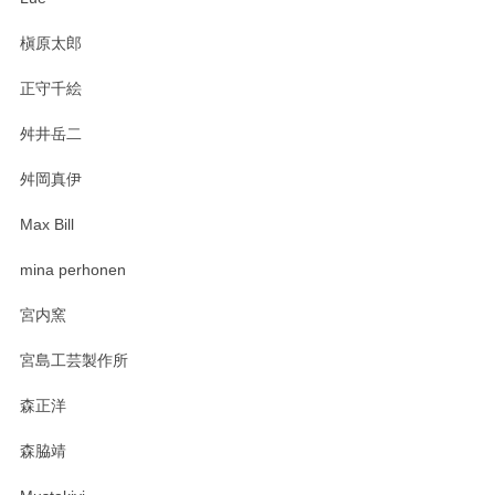
プと花器のレビューもありがとうございます。
今後ともよろしくお願いいたします。
槇原太郎
正守千絵
舛井岳二
柴田慶信商店 大館曲げわっぱ 白木小判弁当箱（大）
2025/03/30
舛岡真伊
Max Bill
zen to カレー皿 plate245 ホワイト
mina perhonen
2025/03/19
宮内窯
ステキなカレー皿早速使わせていただきました。 色々お手数
宮島工芸製作所
おかけしました。 ありがとうございます。
森正洋
この度はペンシルオンラインショップをご利用
森脇靖
頂き、レビューもありがとうございます。カレ
ー皿を気に入って頂けたようで安心しました。