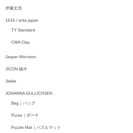
伊藤丈浩
渡邉陽子 マグカップ
2025/11/23
1616 / arita japan
TY Standard
CMA Clay
渡邉陽子 マーメイドタマネギガール 飾蓋付花入
2025/08/20
Jasper Morrison
とても可愛らしい。
JICON 磁今
Jielde
この度はペンシルオンラインショップでのご購
入、そしてレビューまで誠にありがとうござい
JOHANNA GULLICHSEN
ます。気に入って頂けたようで嬉しく思いま
す。今後ともどうぞよろしくお願いいたしま
Bag｜バッグ
す。
Purse｜ポーチ
Puzzle Mat｜パズルマット