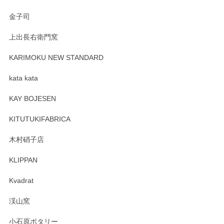
Sghr（スガハラ） Mini Vase（ミニベース） 一輪挿し 三角錐 クリアー
金子司
2025/04/07
上出長右衛門窯
プレゼント用に購入したので、まだ中は見れていないのです
が、 しっかり梱包されていたので割れてはないと思います。
KARIMOKU NEW STANDARD
kata kata
この度はペンシルオンラインショップをご利用
頂き誠にありがとうございます。 そしてレビュ
KAY BOJESEN
ーも大変嬉しく思います。 今後ともどうぞよろ
しくお願いいたします。
KITUTUKIFABRICA
木村硝子店
KLIPPAN
森脇靖 マグカップ 若苗釉
2025/04/07
Kvadrat
淡いグリーンのカラーがとても可愛いです❤️ ありがとうござ
渓山窯
いましたm(_)m
小石原ポタリー