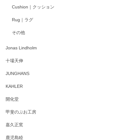
柴田慶信商店 大館曲げわっぱ 白木小判弁当箱（大）
Cushion｜クッション
2025/04/16
Rug｜ラグ
入金翌日にすぐ届きました！ 梱包も丁寧にして頂きメッセー
その他
ジもありがとうございました。 初めてのわっぱ弁当箱で大切
な物を開けるようにドキドキしながら開封しました。綺麗な
わっぱで感激です！ これから大切に使って風合いが変わるの
Jonas Lindholm
も楽しんで行きたいと思います。
十場天伸
この度はペンシルオンラインショップでのご購
JUNGHANS
入、そしてレビューまで誠にありがとうござい
ます。柴田慶信商店さんの曲げわっぱは、日々
KAHLER
の暮らしを豊かにするお品だと私たちも思って
おります。お手入れ方法がいろいろとございま
開化堂
すが、風合いとともにお楽しみ頂けますと幸い
です。今後ともどうぞよろしくお願いいたしま
甲斐のぶお工房
す。
嘉久正窯
鹿児島睦