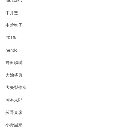
Mustakivi
気になられるものがありましたら、またお気軽
にお問い合わせください。今後ともよろしくお
中井窯
願いいたします。
中曽智子
2016/
PASS THE BATON（パス ザ バトン） x mina perhonen（ミナ ペルホネン） ディーププレート（咲いている花にただ笑ふ）ミントグリーン
2025/02/12
nendo
野田琺瑯
大治将典
PASS THE BATON（パス ザ バトン） x mina perhonen（ミナ ペルホネン） プレート（咲いている花にただ笑ふ）ミントグリーン
2025/02/12
大矢製作所
岡本太郎
荻野克彦
小野里奈