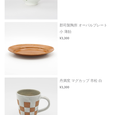
郡司製陶所 オーバルプレート
小 薄飴
¥3,300
丹満窯 マグカップ 市松 白
¥3,300