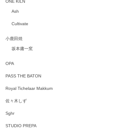
ONE KILN
Ash
Cultivate
小鹿田焼
坂本庸一窯
OPA
PASS THE BATON
Royal Tichelaar Makkum
佐々木しず
Sghr
STUDIO PREPA