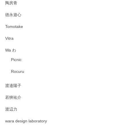
陶房青
徳永遊心
Tomotake
Vitra
Wa わ
Picnic
Rocuru
渡邉陽子
若狹祐介
渡辺力
wara design laboratory