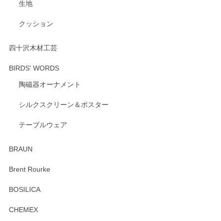
生地
いただけたようで大変嬉しく思います。 毎食時
にご愛用いただいているとのこと、とても光栄
クッション
です。 温かいお言葉をいただき、ありがとうご
ざいます。 またのご利用を心よりお待ちしてお
ります。
四十沢木材工芸
BIRDS' WORDS
陶磁器オーナメント
出西窯 カップ＆ソーサー 呉須
2026/04/24
シルクスクリーン＆ポスター
テーブルウェア
ありがとうございました。 出西窯のカップ&ソーサーを探し
ていたので、購入出来て良かったです♪
BRAUN
この度はペンシルオンラインショップをご利用
Brent Rourke
頂き誠にありがとうございます。 お探しのカッ
プ＆ソーサーをお届けでき嬉しく思います。 今
BOSILICA
後ともどうぞよろしくお願いいたします。
CHEMEX