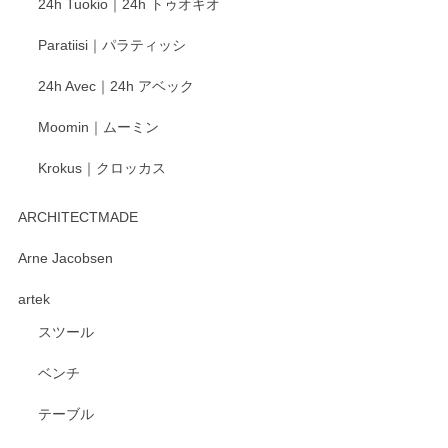
24h Tuokio｜24h トゥオキオ
がとうございます。 同じシリーズの器を揃えて
ご愛用いただいているとのこと、大変嬉しく思
Paratiisi｜パラティッシ
います。 温かいお言葉をいただき、ありがとう
ございました。 今後ともどうぞよろしくお願い
24h Avec｜24h アベック
いたします。
Moomin｜ムーミン
Krokus｜クロッカス
kata kata（カタカタ） 印判手小皿 たんぽぽ
2026/06/15
ARCHITECTMADE
深さや大きさがとてもちょうど良く、手に馴染み、洗いやす
Arne Jacobsen
く、他の柄も何枚かこちらで買い、毎食時に使用していま
artek
す。ショップの方が大変親切、丁寧で、また利用させて頂き
たいショップさんです。
スツール
ベンチ
この度はペンシルオンラインショップをご利用
いただき、誠にありがとうございます。 また、
テーブル
レビューをご投稿いただき、重ねてお礼申し上
げます。 深さや大きさ、使い心地を気に入って