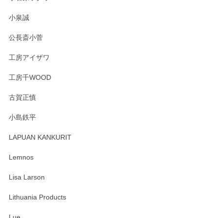
この度はペンシルオンラインショップをご利用
小泉誠
いただき誠にありがとうございました。森脇さ
んの作品はほっこりいたしますね。今後ともど
公長斎小菅
うぞよろしくお願いいたします。
工房アイザワ
工房千WOOD
森脇靖 湯呑 若苗釉
古賀正慎
2025/04/07
小島鉄平
レビューが遅くなり申し訳ありません、 無事届いておりま
す。 素敵な湯呑みでとても気に入りました。 発送も早く、
LAPUAN KANKURIT
ありがとうございます。 メッセージもありがとうございまし
たm(_)m
Lemnos
Lisa Larson
この度は当店をご利用頂き誠にありがとうござ
います。無事に届いたようで安心いたしまし
Lithuania Products
た。ひとつひとつ個性がある素敵な湯呑ですよ
ね。気に入って頂けてうれしいです。マグカッ
Lue