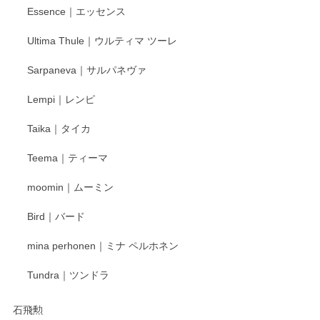
Essence｜エッセンス
Ultima Thule｜ウルティマ ツーレ
徳永遊心 色絵花繋ぎ 飯碗
2025/12/24
Sarpaneva｜サルパネヴァ
Lempi｜レンピ
丁寧に対応していただきました。ありがとうございます◎
Taika｜タイカ
この度はペンシルオンラインショップをご利用
Teema｜ティーマ
頂き誠にありがとうございました。 そしてご丁
寧なレビューをありがとうございます。これか
moomin｜ムーミン
らもより良いご対応ができるよう努めてまいり
ます。またのご利用をお待ちしております。
Bird｜バード
mina perhonen｜ミナ ペルホネン
宮島工芸製作所 返しヘラ 小
Tundra｜ツンドラ
2025/12/21
石飛勲