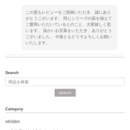
この度もレビューをご投稿いただき、誠にあり
がとうございます。 同じシリーズの器を揃えて
ご愛用いただいているとのこと、大変嬉しく思
います。 温かいお言葉をいただき、ありがとう
ございました。 今後ともどうぞよろしくお願い
いたします。
kata kata（カタカタ） 印判手小皿 ぶらさがり
Search
2026/06/15
深さや大きさがとてもちょうど良く、手に馴染み、洗いやす
search
く、他の柄も何枚かこちらで買い、毎食時に使用していま
す。ショップの方が大変丁寧で、1枚不良がありましたが快
Category
く交換して下さいました。
ARABIA
この度もレビューをご投稿いただき、誠にあり