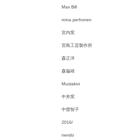
Max Bill
mina perhonen
宮内窯
宮島工芸製作所
森正洋
森脇靖
Mustakivi
中井窯
中曽智子
2016/
nendo