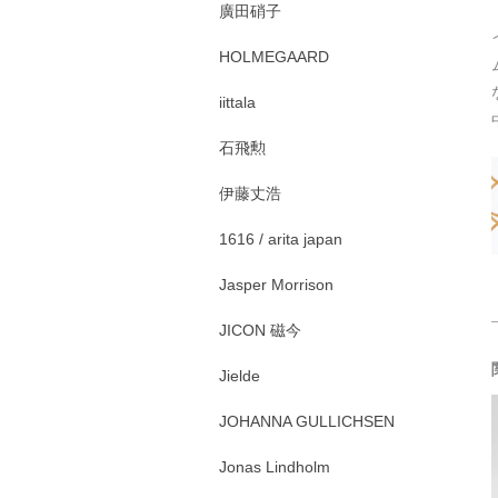
廣田硝子
HOLMEGAARD
iittala
石飛勲
伊藤丈浩
1616 / arita japan
Jasper Morrison
JICON 磁今
Jielde
JOHANNA GULLICHSEN
Jonas Lindholm