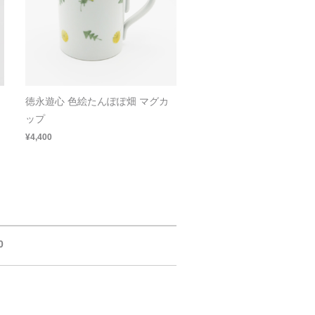
徳永遊心 色絵たんぽぽ畑 マグカ
ップ
¥4,400
0