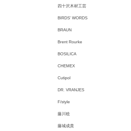
四十沢木材工芸
BIRDS' WORDS
BRAUN
Brent Rourke
BOSILICA
CHEMEX
Cutipol
DR. VRANJES
F/style
藤川稔
藤城成貴