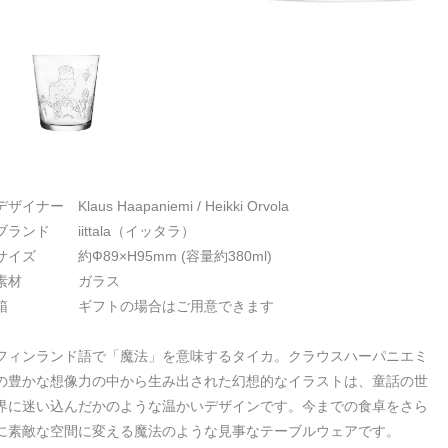
デザイナー Klaus Haapaniemi / Heikki Orvola
ブランド iittala（イッタラ）
サイズ 約Ф89×H95mm (容量約380ml)
素材 ガラス
箱 ギフトの場合はご用意できます
フィンランド語で「魔法」を意味するタイカ。クラウスハーパニエミ
の豊かな想像力の中から生み出された幻想的なイラストは、童話の世
界に迷い込んだかのような温かいデザインです。今までの食卓をさら
に素敵な空間に変える魔法のような見事なテーブルウェアです。