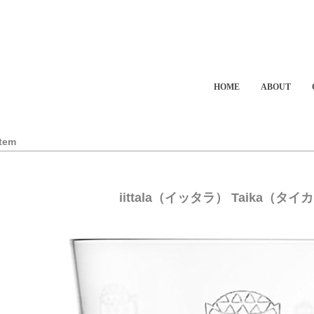
HOME
ABOUT
Item
iittala（イッタラ） Taika（タイ