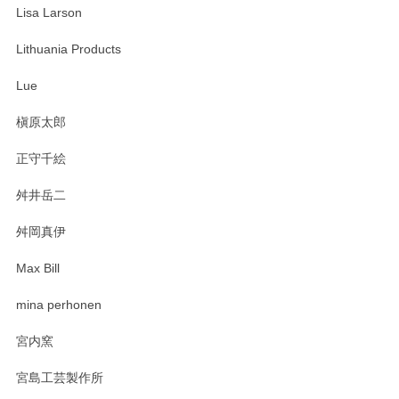
Lisa Larson
この度は当店をご利用頂き誠にありがとうござ
います。無事に届いたようで安心いたしまし
Lithuania Products
た。ひとつひとつ個性がある素敵な湯呑ですよ
ね。気に入って頂けてうれしいです。マグカッ
Lue
プと花器のレビューもありがとうございます。
今後ともよろしくお願いいたします。
槇原太郎
正守千絵
舛井岳二
柴田慶信商店 大館曲げわっぱ 白木小判弁当箱（大）
2025/03/30
舛岡真伊
Max Bill
zen to カレー皿 plate245 ホワイト
mina perhonen
2025/03/19
宮内窯
ステキなカレー皿早速使わせていただきました。 色々お手数
宮島工芸製作所
おかけしました。 ありがとうございます。