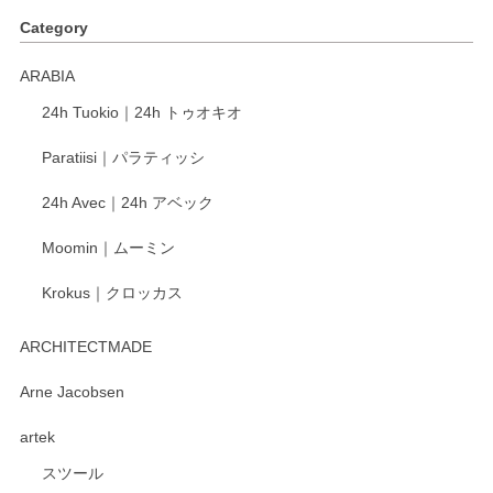
す。ショップの方が大変丁寧で、1枚不良がありましたが快
Category
く交換して下さいました。
ARABIA
この度もレビューをご投稿いただき、誠にあり
24h Tuokio｜24h トゥオキオ
がとうございます。 同じシリーズの器を揃えて
ご愛用いただいているとのこと、大変嬉しく思
Paratiisi｜パラティッシ
います。 温かいお言葉をいただき、ありがとう
ございました。 今後ともどうぞよろしくお願い
24h Avec｜24h アベック
いたします。
Moomin｜ムーミン
Krokus｜クロッカス
kata kata（カタカタ） 印判手小皿 たんぽぽ
2026/06/15
ARCHITECTMADE
深さや大きさがとてもちょうど良く、手に馴染み、洗いやす
Arne Jacobsen
く、他の柄も何枚かこちらで買い、毎食時に使用していま
artek
す。ショップの方が大変親切、丁寧で、また利用させて頂き
たいショップさんです。
スツール