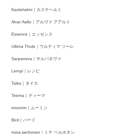
もいろいろと入荷の予定です。 ペンシルインス
Kastehelmi｜カステヘルミ
タグラムにて入荷状況のご確認をして頂けます
と幸いです。 今後ともよろしくお願いいたしま
Alvar Aalto｜アルヴァ アアルト
す。
Essence｜エッセンス
Ultima Thule｜ウルティマ ツーレ
徳永遊心 色絵花繋ぎ 飯碗
2025/12/24
Sarpaneva｜サルパネヴァ
Lempi｜レンピ
丁寧に対応していただきました。ありがとうございます◎
Taika｜タイカ
この度はペンシルオンラインショップをご利用
Teema｜ティーマ
頂き誠にありがとうございました。 そしてご丁
寧なレビューをありがとうございます。これか
moomin｜ムーミン
らもより良いご対応ができるよう努めてまいり
ます。またのご利用をお待ちしております。
Bird｜バード
mina perhonen｜ミナ ペルホネン