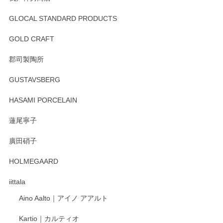
GLOCAL STANDARD PRODUCTS
徳永遊心 みかんづくし 飯碗
2025/12/31
GOLD CRAFT
郡司製陶所
徳永遊心 みかんづくし マグカップ
GUSTAVSBERG
2025/12/31
HASAMI PORCELAIN
蓮尾寧子
徳永遊心 みかんづくし 口巻皿6寸
廣田硝子
2025/12/31
HOLMEGAARD
徳永遊心さんの作品が好きなので、購入できうれしいです。
これからも楽しみにしています。
iittala
Aino Aalto｜アイノ アアルト
レビューをありがとうございます。 そしてお喜
Kartio｜カルティオ
び頂き嬉しいです。 徳永遊心窯の器はこれから