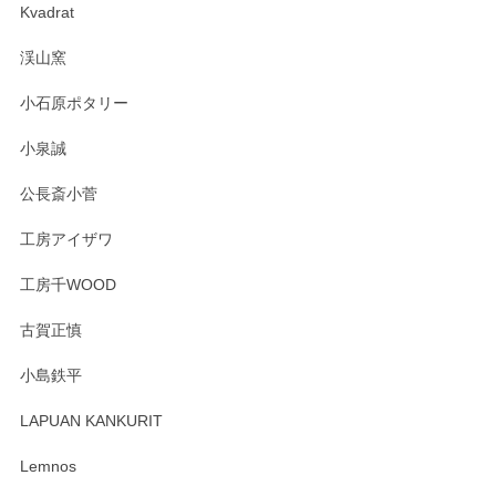
Kvadrat
淡いグリーンのカラーがとても可愛いです❤️ ありがとうござ
渓山窯
いましたm(_)m
小石原ポタリー
この度はペンシルオンラインショップをご利用
小泉誠
いただき誠にありがとうございました。森脇さ
んの作品はほっこりいたしますね。今後ともど
公長斎小菅
うぞよろしくお願いいたします。
工房アイザワ
工房千WOOD
森脇靖 湯呑 若苗釉
古賀正慎
2025/04/07
小島鉄平
レビューが遅くなり申し訳ありません、 無事届いておりま
す。 素敵な湯呑みでとても気に入りました。 発送も早く、
LAPUAN KANKURIT
ありがとうございます。 メッセージもありがとうございまし
たm(_)m
Lemnos