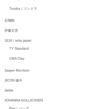
宮島工芸製作所 返しヘラ 小
Tundra｜ツンドラ
2025/12/21
石飛勲
伊藤丈浩
渡邉陽子 マグカップ
2025/11/23
1616 / arita japan
TY Standard
CMA Clay
渡邉陽子 マーメイドタマネギガール 飾蓋付花入
2025/08/20
Jasper Morrison
とても可愛らしい。
JICON 磁今
Jielde
この度はペンシルオンラインショップでのご購
入、そしてレビューまで誠にありがとうござい
JOHANNA GULLICHSEN
ます。気に入って頂けたようで嬉しく思いま
す。今後ともどうぞよろしくお願いいたしま
Bag｜バッグ