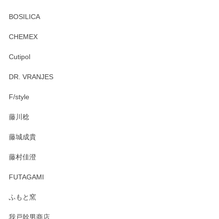
頂き誠にありがとうございます。 お探しのカッ
プ＆ソーサーをお届けでき嬉しく思います。 今
BOSILICA
後ともどうぞよろしくお願いいたします。
CHEMEX
Cutipol
Brent Rourke（ブレント ルーク） オーバルシェーカーボックス 4
DR. VRANJES
2026/01/15
F/style
注文から手元に届くまでとても早く、梱包もしっかりしてお
藤川稔
りました。お品もとても素敵でした。ありがとうございまし
た。
藤城成貴
この度はペンシルオンラインショップをご利用
藤村佳澄
頂き誠にありがとうございました。 そしてご丁
寧なレビューをありがとうございます。これか
FUTAGAMI
らもより良いご対応ができるよう努めてまいり
ます。またのご利用をお待ちしております。
ふもと窯
我戸幹男商店