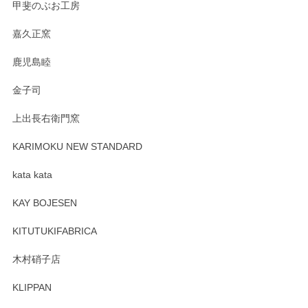
です。今後ともどうぞよろしくお願いいたしま
甲斐のぶお工房
す。
嘉久正窯
鹿児島睦
Sghr（スガハラ） Mini Vase（ミニベース） 一輪挿し 三角錐 クリアー
金子司
2025/04/07
上出長右衛門窯
プレゼント用に購入したので、まだ中は見れていないのです
が、 しっかり梱包されていたので割れてはないと思います。
KARIMOKU NEW STANDARD
kata kata
この度はペンシルオンラインショップをご利用
頂き誠にありがとうございます。 そしてレビュ
KAY BOJESEN
ーも大変嬉しく思います。 今後ともどうぞよろ
しくお願いいたします。
KITUTUKIFABRICA
木村硝子店
KLIPPAN
森脇靖 マグカップ 若苗釉
2025/04/07