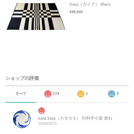
Gaia（ガイア） Black
¥99,000
ショップの評価
すべて
174
1
0
kata kata（カタカタ） 印判手小皿 群れ
2026/06/15