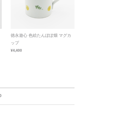
徳永遊心 色絵たんぽぽ畑 マグカ
ップ
¥4,400
0