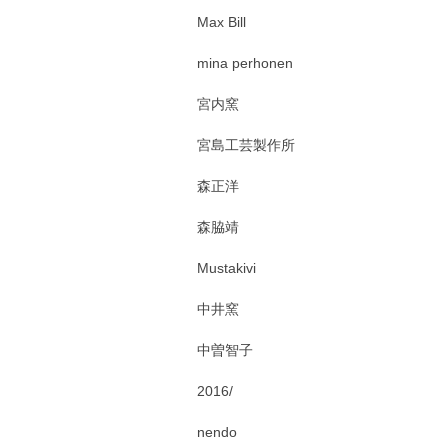
Max Bill
mina perhonen
宮内窯
宮島工芸製作所
森正洋
森脇靖
Mustakivi
中井窯
中曽智子
2016/
nendo