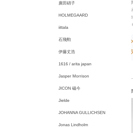
廣田硝子
HOLMEGAARD
iittala
石飛勲
伊藤丈浩
1616 / arita japan
Jasper Morrison
JICON 磁今
Jielde
JOHANNA GULLICHSEN
Jonas Lindholm