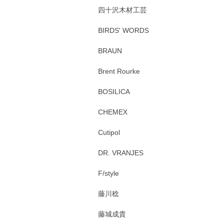
四十沢木材工芸
BIRDS' WORDS
BRAUN
Brent Rourke
BOSILICA
CHEMEX
Cutipol
DR. VRANJES
F/style
藤川稔
藤城成貴