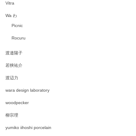
Vitra
Wa わ
Picnic
Rocuru
渡邉陽子
若狹祐介
渡辺力
wara design laboratory
woodpecker
柳宗理
yumiko iihoshi porcelain