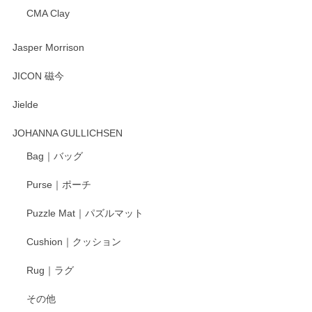
CMA Clay
渡邉陽子 マーメイドタマネギガール 飾蓋付花入
2025/08/20
Jasper Morrison
とても可愛らしい。
JICON 磁今
Jielde
この度はペンシルオンラインショップでのご購
入、そしてレビューまで誠にありがとうござい
JOHANNA GULLICHSEN
ます。気に入って頂けたようで嬉しく思いま
す。今後ともどうぞよろしくお願いいたしま
Bag｜バッグ
す。
Purse｜ポーチ
Puzzle Mat｜パズルマット
柴田慶信商店 大館曲げわっぱ 白木小判弁当箱（大）
Cushion｜クッション
2025/04/16
Rug｜ラグ
入金翌日にすぐ届きました！ 梱包も丁寧にして頂きメッセー
その他
ジもありがとうございました。 初めてのわっぱ弁当箱で大切