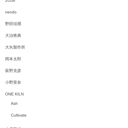
2016/
PASS THE BATON（パス ザ バトン） x mina perhonen（ミナ ペルホネン） ディーププレート（咲いている花にただ笑ふ）ミントグリーン
2025/02/12
nendo
野田琺瑯
大治将典
PASS THE BATON（パス ザ バトン） x mina perhonen（ミナ ペルホネン） プレート（咲いている花にただ笑ふ）ミントグリーン
2025/02/12
大矢製作所
岡本太郎
荻野克彦
小野里奈
ONE KILN
Ash
Cultivate