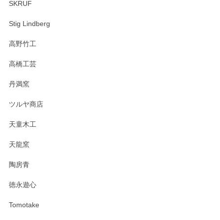
SKRUF
Stig Lindberg
高野竹工
高橋工芸
丹満窯
ツルヤ商店
天童木工
天龍窯
陶房青
徳永遊心
Tomotake