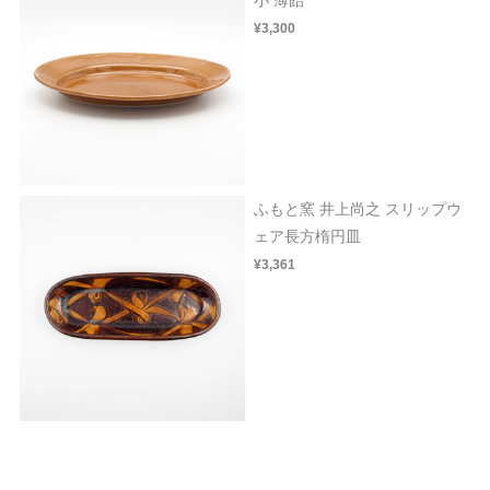
¥3,300
ふもと窯 井上尚之 スリップウ
ェア長方楕円皿
¥3,361