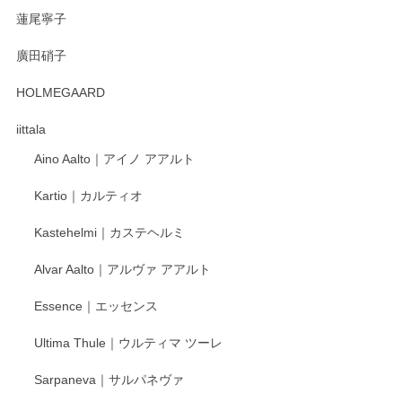
蓮尾寧子
徳永遊心 みかんづくし 口巻皿6寸
廣田硝子
2025/12/31
HOLMEGAARD
徳永遊心さんの作品が好きなので、購入できうれしいです。
これからも楽しみにしています。
iittala
Aino Aalto｜アイノ アアルト
レビューをありがとうございます。 そしてお喜
Kartio｜カルティオ
び頂き嬉しいです。 徳永遊心窯の器はこれから
もいろいろと入荷の予定です。 ペンシルインス
Kastehelmi｜カステヘルミ
タグラムにて入荷状況のご確認をして頂けます
と幸いです。 今後ともよろしくお願いいたしま
Alvar Aalto｜アルヴァ アアルト
す。
Essence｜エッセンス
Ultima Thule｜ウルティマ ツーレ
徳永遊心 色絵花繋ぎ 飯碗
2025/12/24
Sarpaneva｜サルパネヴァ