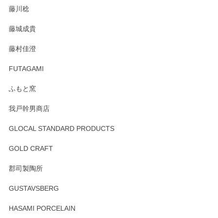
藤川稔
りました。お品もとても素敵でした。ありがとうございまし
た。
藤城成貴
この度はペンシルオンラインショップをご利用
藤村佳澄
頂き誠にありがとうございました。 そしてご丁
寧なレビューをありがとうございます。これか
FUTAGAMI
らもより良いご対応ができるよう努めてまいり
ます。またのご利用をお待ちしております。
ふもと窯
我戸幹男商店
GLOCAL STANDARD PRODUCTS
徳永遊心 みかんづくし 飯碗
2025/12/31
GOLD CRAFT
郡司製陶所
徳永遊心 みかんづくし マグカップ
GUSTAVSBERG
2025/12/31
HASAMI PORCELAIN