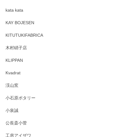
kata kata
この度はペンシルオンラインショップをご利用
頂き誠にありがとうございます。 そしてレビュ
KAY BOJESEN
ーも大変嬉しく思います。 今後ともどうぞよろ
しくお願いいたします。
KITUTUKIFABRICA
木村硝子店
KLIPPAN
森脇靖 マグカップ 若苗釉
2025/04/07
Kvadrat
淡いグリーンのカラーがとても可愛いです❤️ ありがとうござ
渓山窯
いましたm(_)m
小石原ポタリー
この度はペンシルオンラインショップをご利用
小泉誠
いただき誠にありがとうございました。森脇さ
んの作品はほっこりいたしますね。今後ともど
公長斎小菅
うぞよろしくお願いいたします。
工房アイザワ