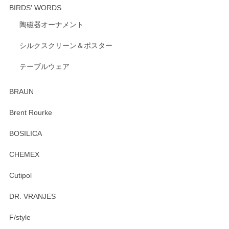
BIRDS' WORDS
陶磁器オーナメント
出西窯 カップ＆ソーサー 呉須
2026/04/24
シルクスクリーン＆ポスター
テーブルウェア
ありがとうございました。 出西窯のカップ&ソーサーを探し
ていたので、購入出来て良かったです♪
BRAUN
この度はペンシルオンラインショップをご利用
Brent Rourke
頂き誠にありがとうございます。 お探しのカッ
プ＆ソーサーをお届けでき嬉しく思います。 今
BOSILICA
後ともどうぞよろしくお願いいたします。
CHEMEX
Cutipol
Brent Rourke（ブレント ルーク） オーバルシェーカーボックス 4
DR. VRANJES
2026/01/15
F/style
注文から手元に届くまでとても早く、梱包もしっかりしてお