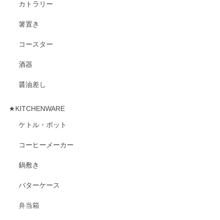
カトラリー
箸置き
コースター
酒器
醤油差し
★KITCHENWARE
ケトル・ポット
コーヒーメーカー
鍋敷き
バターケース
弁当箱