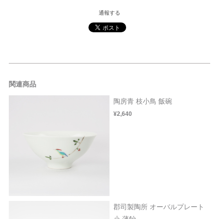
通報する
関連商品
陶房青 枝小鳥 飯碗
¥2,640
郡司製陶所 オーバルプレート
小 薄飴