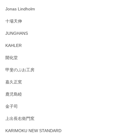
な物を開けるようにドキドキしながら開封しました。綺麗な
わっぱで感激です！ これから大切に使って風合いが変わるの
Jonas Lindholm
も楽しんで行きたいと思います。
十場天伸
この度はペンシルオンラインショップでのご購
JUNGHANS
入、そしてレビューまで誠にありがとうござい
ます。柴田慶信商店さんの曲げわっぱは、日々
KAHLER
の暮らしを豊かにするお品だと私たちも思って
おります。お手入れ方法がいろいろとございま
開化堂
すが、風合いとともにお楽しみ頂けますと幸い
です。今後ともどうぞよろしくお願いいたしま
甲斐のぶお工房
す。
嘉久正窯
鹿児島睦
Sghr（スガハラ） Mini Vase（ミニベース） 一輪挿し 三角錐 クリアー
金子司
2025/04/07
上出長右衛門窯
プレゼント用に購入したので、まだ中は見れていないのです
が、 しっかり梱包されていたので割れてはないと思います。
KARIMOKU NEW STANDARD