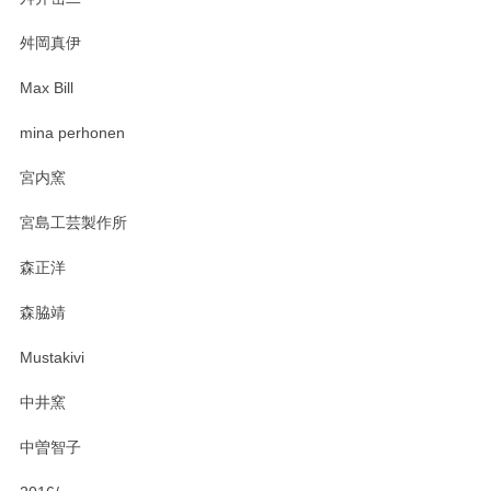
柴田慶信商店 大館曲げわっぱ 白木小判弁当箱（大）
2025/03/30
舛岡真伊
Max Bill
zen to カレー皿 plate245 ホワイト
mina perhonen
2025/03/19
宮内窯
ステキなカレー皿早速使わせていただきました。 色々お手数
宮島工芸製作所
おかけしました。 ありがとうございます。
森正洋
この度はペンシルオンラインショップをご利用
森脇靖
頂き、レビューもありがとうございます。カレ
ー皿を気に入って頂けたようで安心しました。
Mustakivi
気になられるものがありましたら、またお気軽
にお問い合わせください。今後ともよろしくお
中井窯
願いいたします。
中曽智子