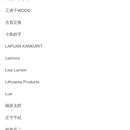
工房千WOOD
森脇靖 湯呑 若苗釉
古賀正慎
2025/04/07
小島鉄平
レビューが遅くなり申し訳ありません、 無事届いておりま
す。 素敵な湯呑みでとても気に入りました。 発送も早く、
LAPUAN KANKURIT
ありがとうございます。 メッセージもありがとうございまし
たm(_)m
Lemnos
Lisa Larson
この度は当店をご利用頂き誠にありがとうござ
います。無事に届いたようで安心いたしまし
Lithuania Products
た。ひとつひとつ個性がある素敵な湯呑ですよ
ね。気に入って頂けてうれしいです。マグカッ
Lue
プと花器のレビューもありがとうございます。
今後ともよろしくお願いいたします。
槇原太郎
正守千絵
舛井岳二