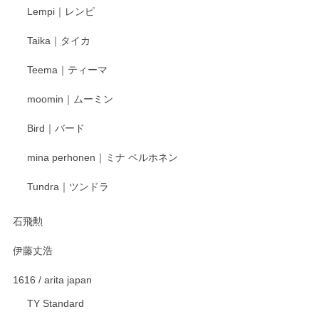
Lempi｜レンピ
丁寧に対応していただきました。ありがとうございます◎
Taika｜タイカ
この度はペンシルオンラインショップをご利用
Teema｜ティーマ
頂き誠にありがとうございました。 そしてご丁
寧なレビューをありがとうございます。これか
moomin｜ムーミン
らもより良いご対応ができるよう努めてまいり
ます。またのご利用をお待ちしております。
Bird｜バード
mina perhonen｜ミナ ペルホネン
宮島工芸製作所 返しヘラ 小
Tundra｜ツンドラ
2025/12/21
石飛勲
伊藤丈浩
渡邉陽子 マグカップ
2025/11/23
1616 / arita japan
TY Standard