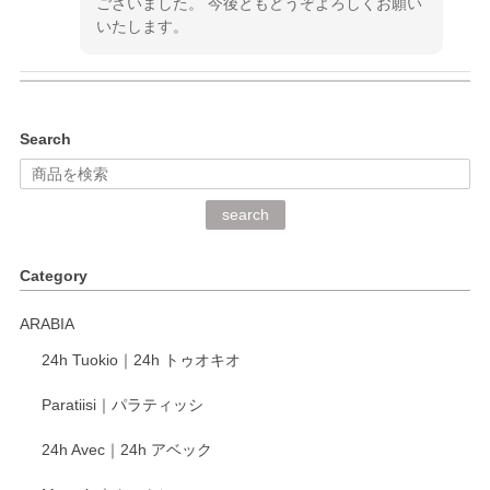
ございました。 今後ともどうぞよろしくお願い
いたします。
kata kata（カタカタ） 印判手小皿 ぶらさがり
Search
2026/06/15
深さや大きさがとてもちょうど良く、手に馴染み、洗いやす
search
く、他の柄も何枚かこちらで買い、毎食時に使用していま
す。ショップの方が大変丁寧で、1枚不良がありましたが快
Category
く交換して下さいました。
ARABIA
この度もレビューをご投稿いただき、誠にあり
24h Tuokio｜24h トゥオキオ
がとうございます。 同じシリーズの器を揃えて
ご愛用いただいているとのこと、大変嬉しく思
Paratiisi｜パラティッシ
います。 温かいお言葉をいただき、ありがとう
ございました。 今後ともどうぞよろしくお願い
24h Avec｜24h アベック
いたします。