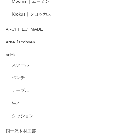
Moomin｜ムーミン
Krokus｜クロッカス
kata kata（カタカタ） 印判手小皿 たんぽぽ
2026/06/15
ARCHITECTMADE
深さや大きさがとてもちょうど良く、手に馴染み、洗いやす
Arne Jacobsen
く、他の柄も何枚かこちらで買い、毎食時に使用していま
artek
す。ショップの方が大変親切、丁寧で、また利用させて頂き
たいショップさんです。
スツール
ベンチ
この度はペンシルオンラインショップをご利用
いただき、誠にありがとうございます。 また、
テーブル
レビューをご投稿いただき、重ねてお礼申し上
げます。 深さや大きさ、使い心地を気に入って
生地
いただけたようで大変嬉しく思います。 毎食時
にご愛用いただいているとのこと、とても光栄
クッション
です。 温かいお言葉をいただき、ありがとうご
ざいます。 またのご利用を心よりお待ちしてお
ります。
四十沢木材工芸