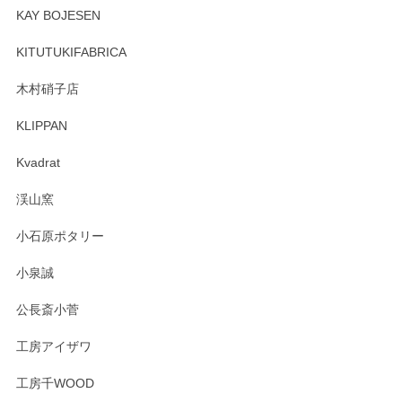
頂き誠にありがとうございます。 そしてレビュ
KAY BOJESEN
ーも大変嬉しく思います。 今後ともどうぞよろ
しくお願いいたします。
KITUTUKIFABRICA
木村硝子店
KLIPPAN
森脇靖 マグカップ 若苗釉
2025/04/07
Kvadrat
淡いグリーンのカラーがとても可愛いです❤️ ありがとうござ
渓山窯
いましたm(_)m
小石原ポタリー
この度はペンシルオンラインショップをご利用
小泉誠
いただき誠にありがとうございました。森脇さ
んの作品はほっこりいたしますね。今後ともど
公長斎小菅
うぞよろしくお願いいたします。
工房アイザワ
工房千WOOD