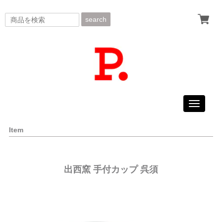
search
Toggle
navigati
Item
出西窯 手付カップ 呉須