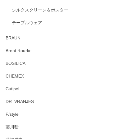
出西窯 カップ＆ソーサー 呉須
2026/04/24
シルクスクリーン＆ポスター
テーブルウェア
ありがとうございました。 出西窯のカップ&ソーサーを探し
ていたので、購入出来て良かったです♪
BRAUN
この度はペンシルオンラインショップをご利用
Brent Rourke
頂き誠にありがとうございます。 お探しのカッ
プ＆ソーサーをお届けでき嬉しく思います。 今
BOSILICA
後ともどうぞよろしくお願いいたします。
CHEMEX
Cutipol
Brent Rourke（ブレント ルーク） オーバルシェーカーボックス 4
DR. VRANJES
2026/01/15
F/style
注文から手元に届くまでとても早く、梱包もしっかりしてお
藤川稔
りました。お品もとても素敵でした。ありがとうございまし
た。