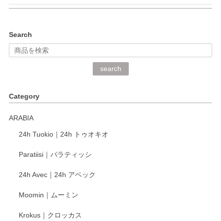
kata kata（カタカタ） 印判手小皿 ぶらさがり
Search
2026/06/15
深さや大きさがとてもちょうど良く、手に馴染み、洗いやす
search
く、他の柄も何枚かこちらで買い、毎食時に使用していま
す。ショップの方が大変丁寧で、1枚不良がありましたが快
Category
く交換して下さいました。
ARABIA
この度もレビューをご投稿いただき、誠にあり
24h Tuokio｜24h トゥオキオ
がとうございます。 同じシリーズの器を揃えて
ご愛用いただいているとのこと、大変嬉しく思
Paratiisi｜パラティッシ
います。 温かいお言葉をいただき、ありがとう
ございました。 今後ともどうぞよろしくお願い
24h Avec｜24h アベック
いたします。
Moomin｜ムーミン
Krokus｜クロッカス