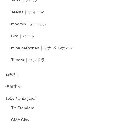
この度はペンシルオンラインショップをご利用
Teema｜ティーマ
頂き誠にありがとうございました。 そしてご丁
寧なレビューをありがとうございます。これか
moomin｜ムーミン
らもより良いご対応ができるよう努めてまいり
ます。またのご利用をお待ちしております。
Bird｜バード
mina perhonen｜ミナ ペルホネン
宮島工芸製作所 返しヘラ 小
Tundra｜ツンドラ
2025/12/21
石飛勲
伊藤丈浩
渡邉陽子 マグカップ
2025/11/23
1616 / arita japan
TY Standard
CMA Clay
渡邉陽子 マーメイドタマネギガール 飾蓋付花入
2025/08/20