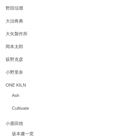
野田琺瑯
大治将典
PASS THE BATON（パス ザ バトン） x mina perhonen（ミナ ペルホネン） プレート（咲いている花にただ笑ふ）ミントグリーン
2025/02/12
大矢製作所
岡本太郎
荻野克彦
小野里奈
ONE KILN
Ash
Cultivate
小鹿田焼
坂本庸一窯