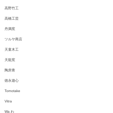
高野竹工
高橋工芸
丹満窯
ツルヤ商店
天童木工
天龍窯
陶房青
徳永遊心
Tomotake
Vitra
Wa わ