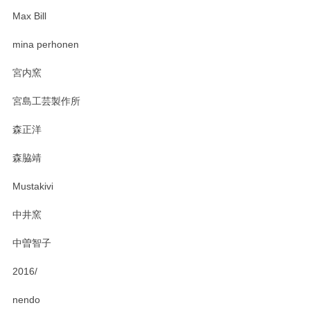
Max Bill
zen to カレー皿 plate245 ホワイト
mina perhonen
2025/03/19
宮内窯
ステキなカレー皿早速使わせていただきました。 色々お手数
宮島工芸製作所
おかけしました。 ありがとうございます。
森正洋
この度はペンシルオンラインショップをご利用
森脇靖
頂き、レビューもありがとうございます。カレ
ー皿を気に入って頂けたようで安心しました。
Mustakivi
気になられるものがありましたら、またお気軽
にお問い合わせください。今後ともよろしくお
中井窯
願いいたします。
中曽智子
2016/
PASS THE BATON（パス ザ バトン） x mina perhonen（ミナ ペルホネン） ディーププレート（咲いている花にただ笑ふ）ミントグリーン
2025/02/12
nendo