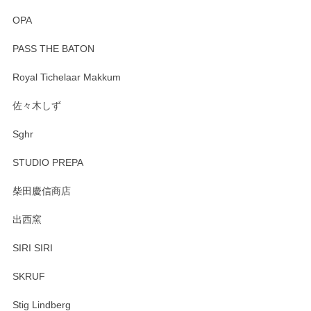
OPA
PASS THE BATON
Royal Tichelaar Makkum
佐々木しず
Sghr
STUDIO PREPA
柴田慶信商店
出西窯
SIRI SIRI
SKRUF
Stig Lindberg