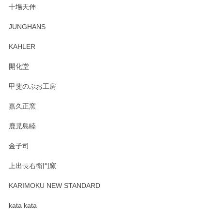
十場天伸
この度はペンシルオンラインショップでのご購
JUNGHANS
入、そしてレビューまで誠にありがとうござい
ます。柴田慶信商店さんの曲げわっぱは、日々
KAHLER
の暮らしを豊かにするお品だと私たちも思って
おります。お手入れ方法がいろいろとございま
開化堂
すが、風合いとともにお楽しみ頂けますと幸い
です。今後ともどうぞよろしくお願いいたしま
甲斐のぶお工房
す。
嘉久正窯
鹿児島睦
Sghr（スガハラ） Mini Vase（ミニベース） 一輪挿し 三角錐 クリアー
金子司
2025/04/07
上出長右衛門窯
プレゼント用に購入したので、まだ中は見れていないのです
が、 しっかり梱包されていたので割れてはないと思います。
KARIMOKU NEW STANDARD
kata kata
この度はペンシルオンラインショップをご利用