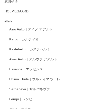
廣田硝子
2025/12/31
HOLMEGAARD
徳永遊心さんの作品が好きなので、購入できうれしいです。
これからも楽しみにしています。
iittala
Aino Aalto｜アイノ アアルト
レビューをありがとうございます。 そしてお喜
Kartio｜カルティオ
び頂き嬉しいです。 徳永遊心窯の器はこれから
もいろいろと入荷の予定です。 ペンシルインス
Kastehelmi｜カステヘルミ
タグラムにて入荷状況のご確認をして頂けます
と幸いです。 今後ともよろしくお願いいたしま
Alvar Aalto｜アルヴァ アアルト
す。
Essence｜エッセンス
Ultima Thule｜ウルティマ ツーレ
徳永遊心 色絵花繋ぎ 飯碗
2025/12/24
Sarpaneva｜サルパネヴァ
Lempi｜レンピ
丁寧に対応していただきました。ありがとうございます◎
Taika｜タイカ