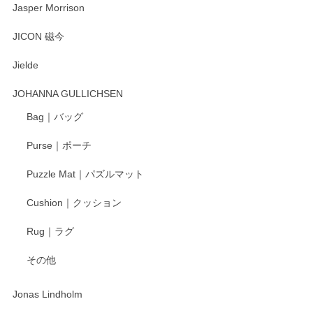
Jasper Morrison
とても可愛らしい。
JICON 磁今
Jielde
この度はペンシルオンラインショップでのご購
入、そしてレビューまで誠にありがとうござい
JOHANNA GULLICHSEN
ます。気に入って頂けたようで嬉しく思いま
す。今後ともどうぞよろしくお願いいたしま
Bag｜バッグ
す。
Purse｜ポーチ
Puzzle Mat｜パズルマット
柴田慶信商店 大館曲げわっぱ 白木小判弁当箱（大）
Cushion｜クッション
2025/04/16
Rug｜ラグ
入金翌日にすぐ届きました！ 梱包も丁寧にして頂きメッセー
その他
ジもありがとうございました。 初めてのわっぱ弁当箱で大切
な物を開けるようにドキドキしながら開封しました。綺麗な
わっぱで感激です！ これから大切に使って風合いが変わるの
Jonas Lindholm
も楽しんで行きたいと思います。