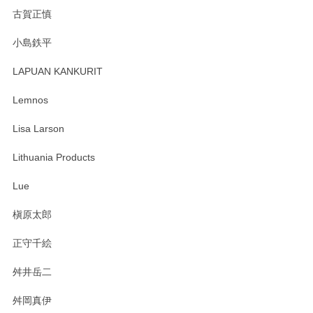
森脇靖 湯呑 若苗釉
古賀正慎
2025/04/07
小島鉄平
レビューが遅くなり申し訳ありません、 無事届いておりま
す。 素敵な湯呑みでとても気に入りました。 発送も早く、
LAPUAN KANKURIT
ありがとうございます。 メッセージもありがとうございまし
たm(_)m
Lemnos
Lisa Larson
この度は当店をご利用頂き誠にありがとうござ
います。無事に届いたようで安心いたしまし
Lithuania Products
た。ひとつひとつ個性がある素敵な湯呑ですよ
ね。気に入って頂けてうれしいです。マグカッ
Lue
プと花器のレビューもありがとうございます。
今後ともよろしくお願いいたします。
槇原太郎
正守千絵
舛井岳二
柴田慶信商店 大館曲げわっぱ 白木小判弁当箱（大）
2025/03/30
舛岡真伊