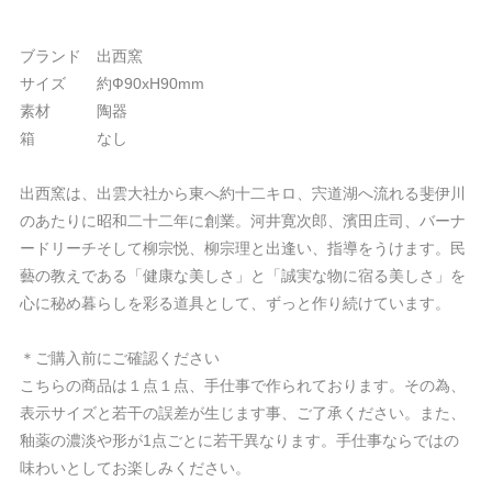
ブランド 出西窯
サイズ 約Ф90xH90mm
素材 陶器
箱 なし
出西窯は、出雲大社から東へ約十二キロ、宍道湖へ流れる斐伊川
のあたりに昭和二十二年に創業。河井寛次郎、濱田庄司、バーナ
ードリーチそして柳宗悦、柳宗理と出逢い、指導をうけます。民
藝の教えである「健康な美しさ」と「誠実な物に宿る美しさ」を
心に秘め暮らしを彩る道具として、ずっと作り続けています。
＊ご購入前にご確認ください
こちらの商品は１点１点、手仕事で作られております。その為、
表示サイズと若干の誤差が生じます事、ご了承ください。また、
釉薬の濃淡や形が1点ごとに若干異なります。手仕事ならではの
味わいとしてお楽しみください。