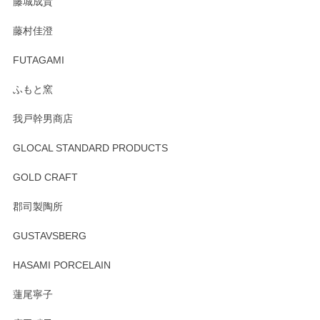
藤城成貴
この度はペンシルオンラインショップをご利用
藤村佳澄
頂き誠にありがとうございました。 そしてご丁
寧なレビューをありがとうございます。これか
FUTAGAMI
らもより良いご対応ができるよう努めてまいり
ます。またのご利用をお待ちしております。
ふもと窯
我戸幹男商店
GLOCAL STANDARD PRODUCTS
徳永遊心 みかんづくし 飯碗
2025/12/31
GOLD CRAFT
郡司製陶所
徳永遊心 みかんづくし マグカップ
GUSTAVSBERG
2025/12/31
HASAMI PORCELAIN
蓮尾寧子
徳永遊心 みかんづくし 口巻皿6寸