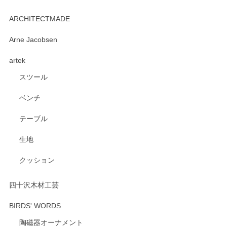
kata kata（カタカタ） 印判手小皿 たんぽぽ
2026/06/15
ARCHITECTMADE
深さや大きさがとてもちょうど良く、手に馴染み、洗いやす
Arne Jacobsen
く、他の柄も何枚かこちらで買い、毎食時に使用していま
artek
す。ショップの方が大変親切、丁寧で、また利用させて頂き
たいショップさんです。
スツール
ベンチ
この度はペンシルオンラインショップをご利用
いただき、誠にありがとうございます。 また、
テーブル
レビューをご投稿いただき、重ねてお礼申し上
げます。 深さや大きさ、使い心地を気に入って
生地
いただけたようで大変嬉しく思います。 毎食時
にご愛用いただいているとのこと、とても光栄
クッション
です。 温かいお言葉をいただき、ありがとうご
ざいます。 またのご利用を心よりお待ちしてお
ります。
四十沢木材工芸
BIRDS' WORDS
陶磁器オーナメント