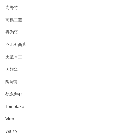
高野竹工
高橋工芸
丹満窯
ツルヤ商店
天童木工
天龍窯
陶房青
徳永遊心
Tomotake
Vitra
Wa わ