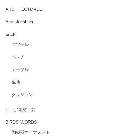
2026/06/15
ARCHITECTMADE
深さや大きさがとてもちょうど良く、手に馴染み、洗いやす
Arne Jacobsen
く、他の柄も何枚かこちらで買い、毎食時に使用していま
artek
す。ショップの方が大変親切、丁寧で、また利用させて頂き
たいショップさんです。
スツール
ベンチ
この度はペンシルオンラインショップをご利用
いただき、誠にありがとうございます。 また、
テーブル
レビューをご投稿いただき、重ねてお礼申し上
げます。 深さや大きさ、使い心地を気に入って
生地
いただけたようで大変嬉しく思います。 毎食時
にご愛用いただいているとのこと、とても光栄
クッション
です。 温かいお言葉をいただき、ありがとうご
ざいます。 またのご利用を心よりお待ちしてお
ります。
四十沢木材工芸
BIRDS' WORDS
陶磁器オーナメント