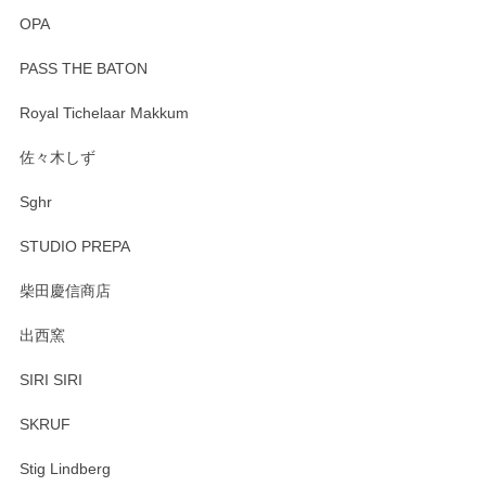
OPA
PASS THE BATON
Royal Tichelaar Makkum
佐々木しず
Sghr
STUDIO PREPA
柴田慶信商店
出西窯
SIRI SIRI
SKRUF
Stig Lindberg