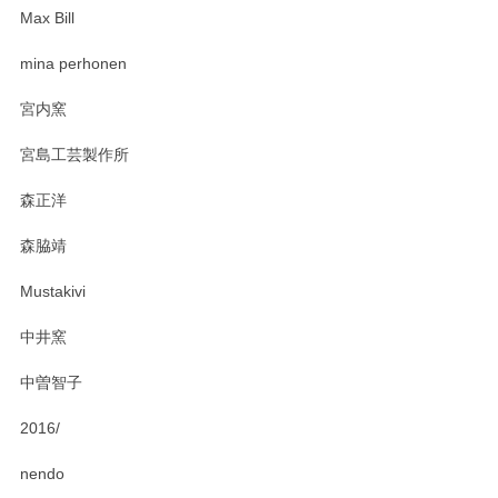
Max Bill
zen to カレー皿 plate245 ホワイト
mina perhonen
2025/03/19
宮内窯
ステキなカレー皿早速使わせていただきました。 色々お手数
宮島工芸製作所
おかけしました。 ありがとうございます。
森正洋
この度はペンシルオンラインショップをご利用
森脇靖
頂き、レビューもありがとうございます。カレ
ー皿を気に入って頂けたようで安心しました。
Mustakivi
気になられるものがありましたら、またお気軽
にお問い合わせください。今後ともよろしくお
中井窯
願いいたします。
中曽智子
2016/
PASS THE BATON（パス ザ バトン） x mina perhonen（ミナ ペルホネン） ディーププレート（咲いている花にただ笑ふ）ミントグリーン
2025/02/12
nendo