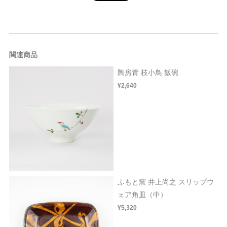
関連商品
陶房青 枝小鳥 飯碗
¥2,640
ふもと窯 井上尚之 スリップウ
ェア角皿（中）
¥5,320