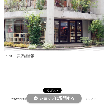
PENCIL 実店舗情報
ショップに質問する
COPYRIGHT © PENCIL ONLINE SHOP ALL RIGHTS RESERVED.