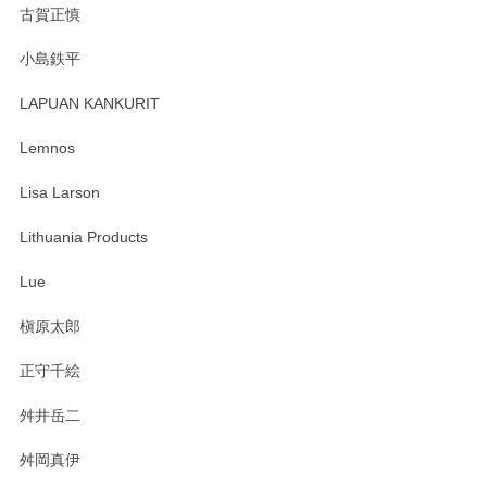
古賀正慎
2025/04/07
小島鉄平
レビューが遅くなり申し訳ありません、 無事届いておりま
す。 素敵な湯呑みでとても気に入りました。 発送も早く、
LAPUAN KANKURIT
ありがとうございます。 メッセージもありがとうございまし
たm(_)m
Lemnos
Lisa Larson
この度は当店をご利用頂き誠にありがとうござ
います。無事に届いたようで安心いたしまし
Lithuania Products
た。ひとつひとつ個性がある素敵な湯呑ですよ
ね。気に入って頂けてうれしいです。マグカッ
Lue
プと花器のレビューもありがとうございます。
今後ともよろしくお願いいたします。
槇原太郎
正守千絵
舛井岳二
柴田慶信商店 大館曲げわっぱ 白木小判弁当箱（大）
2025/03/30
舛岡真伊