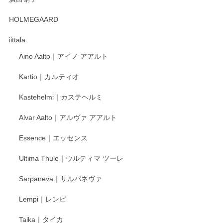
2025/12/31
HOLMEGAARD
徳永遊心さんの作品が好きなので、購入できうれしいです。
これからも楽しみにしています。
iittala
Aino Aalto｜アイノ アアルト
レビューをありがとうございます。 そしてお喜
Kartio｜カルティオ
び頂き嬉しいです。 徳永遊心窯の器はこれから
もいろいろと入荷の予定です。 ペンシルインス
Kastehelmi｜カステヘルミ
タグラムにて入荷状況のご確認をして頂けます
と幸いです。 今後ともよろしくお願いいたしま
Alvar Aalto｜アルヴァ アアルト
す。
Essence｜エッセンス
Ultima Thule｜ウルティマ ツーレ
徳永遊心 色絵花繋ぎ 飯碗
2025/12/24
Sarpaneva｜サルパネヴァ
Lempi｜レンピ
丁寧に対応していただきました。ありがとうございます◎
Taika｜タイカ