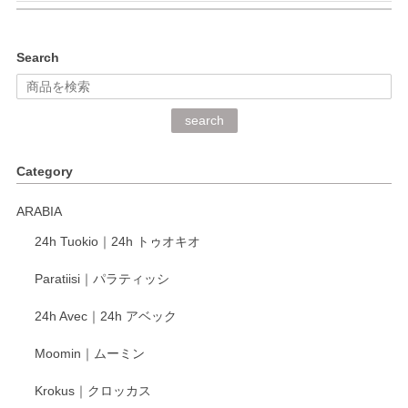
kata kata（カタカタ） 印判手小皿 ぶらさがり
Search
2026/06/15
深さや大きさがとてもちょうど良く、手に馴染み、洗いやす
search
く、他の柄も何枚かこちらで買い、毎食時に使用していま
す。ショップの方が大変丁寧で、1枚不良がありましたが快
Category
く交換して下さいました。
ARABIA
この度もレビューをご投稿いただき、誠にあり
24h Tuokio｜24h トゥオキオ
がとうございます。 同じシリーズの器を揃えて
ご愛用いただいているとのこと、大変嬉しく思
Paratiisi｜パラティッシ
います。 温かいお言葉をいただき、ありがとう
ございました。 今後ともどうぞよろしくお願い
24h Avec｜24h アベック
いたします。
Moomin｜ムーミン
Krokus｜クロッカス
kata kata（カタカタ） 印判手小皿 たんぽぽ