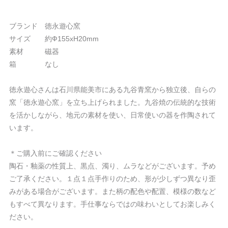
ブランド 徳永遊心窯
サイズ 約Ф155xH20mm
素材 磁器
箱 なし
徳永遊心さんは石川県能美市にある九谷青窯から独立後、自らの
窯「徳永遊心窯」を立ち上げられました。九谷焼の伝統的な技術
を活かしながら、地元の素材を使い、日常使いの器を作陶されて
います。
＊ご購入前にご確認ください
陶石・釉薬の性質上、黒点、濁り、ムラなどがございます。予め
ご了承ください。１点１点手作りのため、形が少しずつ異なり歪
みがある場合がございます。また柄の配色や配置、模様の数など
もすべて異なります。手仕事ならではの味わいとしてお楽しみく
ださい。