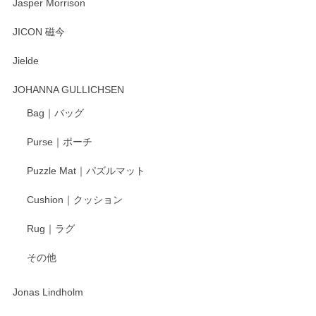
Jasper Morrison
とても可愛らしい。
JICON 磁今
Jielde
この度はペンシルオンラインショップでのご購
入、そしてレビューまで誠にありがとうござい
JOHANNA GULLICHSEN
ます。気に入って頂けたようで嬉しく思いま
す。今後ともどうぞよろしくお願いいたしま
Bag｜バッグ
す。
Purse｜ポーチ
Puzzle Mat｜パズルマット
柴田慶信商店 大館曲げわっぱ 白木小判弁当箱（大）
Cushion｜クッション
2025/04/16
Rug｜ラグ
入金翌日にすぐ届きました！ 梱包も丁寧にして頂きメッセー
その他
ジもありがとうございました。 初めてのわっぱ弁当箱で大切
な物を開けるようにドキドキしながら開封しました。綺麗な
わっぱで感激です！ これから大切に使って風合いが変わるの
Jonas Lindholm
も楽しんで行きたいと思います。