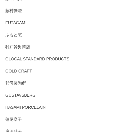
この度はペンシルオンラインショップをご利用
藤村佳澄
頂き誠にありがとうございました。 そしてご丁
寧なレビューをありがとうございます。これか
FUTAGAMI
らもより良いご対応ができるよう努めてまいり
ます。またのご利用をお待ちしております。
ふもと窯
我戸幹男商店
GLOCAL STANDARD PRODUCTS
徳永遊心 みかんづくし 飯碗
2025/12/31
GOLD CRAFT
郡司製陶所
徳永遊心 みかんづくし マグカップ
GUSTAVSBERG
2025/12/31
HASAMI PORCELAIN
蓮尾寧子
徳永遊心 みかんづくし 口巻皿6寸
廣田硝子