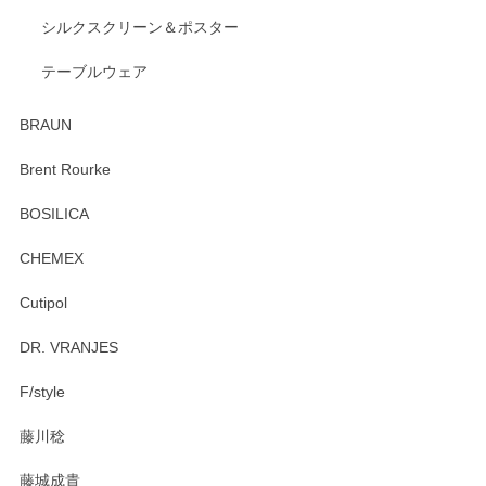
出西窯 カップ＆ソーサー 呉須
2026/04/24
シルクスクリーン＆ポスター
テーブルウェア
ありがとうございました。 出西窯のカップ&ソーサーを探し
ていたので、購入出来て良かったです♪
BRAUN
この度はペンシルオンラインショップをご利用
Brent Rourke
頂き誠にありがとうございます。 お探しのカッ
プ＆ソーサーをお届けでき嬉しく思います。 今
BOSILICA
後ともどうぞよろしくお願いいたします。
CHEMEX
Cutipol
Brent Rourke（ブレント ルーク） オーバルシェーカーボックス 4
DR. VRANJES
2026/01/15
F/style
注文から手元に届くまでとても早く、梱包もしっかりしてお
藤川稔
りました。お品もとても素敵でした。ありがとうございまし
た。
藤城成貴