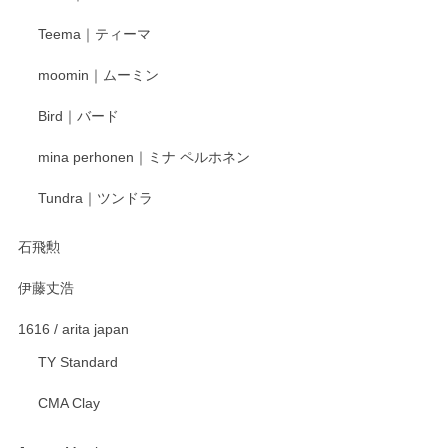
この度はペンシルオンラインショップをご利用
Teema｜ティーマ
頂き誠にありがとうございました。 そしてご丁
寧なレビューをありがとうございます。これか
moomin｜ムーミン
らもより良いご対応ができるよう努めてまいり
ます。またのご利用をお待ちしております。
Bird｜バード
mina perhonen｜ミナ ペルホネン
宮島工芸製作所 返しヘラ 小
Tundra｜ツンドラ
2025/12/21
石飛勲
伊藤丈浩
渡邉陽子 マグカップ
2025/11/23
1616 / arita japan
TY Standard
CMA Clay
渡邉陽子 マーメイドタマネギガール 飾蓋付花入
2025/08/20