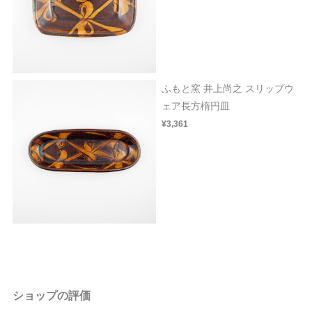
ふもと窯 井上尚之 スリップウ
ェア長方楕円皿
¥3,361
ショップの評価