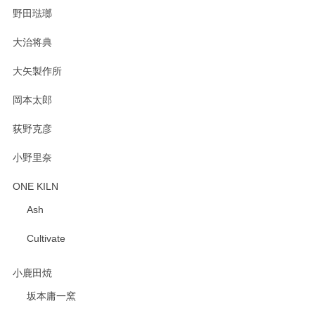
野田琺瑯
大治将典
PASS THE BATON（パス ザ バトン） x mina perhonen（ミナ ペルホネン） プレート（咲いている花にただ笑ふ）ミントグリーン
2025/02/12
大矢製作所
岡本太郎
荻野克彦
小野里奈
ONE KILN
Ash
Cultivate
小鹿田焼
坂本庸一窯