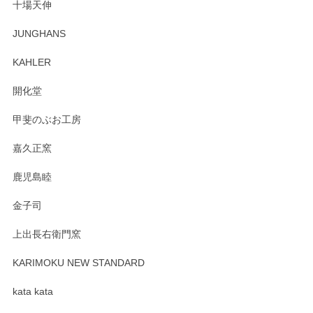
十場天伸
この度はペンシルオンラインショップでのご購
JUNGHANS
入、そしてレビューまで誠にありがとうござい
ます。柴田慶信商店さんの曲げわっぱは、日々
KAHLER
の暮らしを豊かにするお品だと私たちも思って
おります。お手入れ方法がいろいろとございま
開化堂
すが、風合いとともにお楽しみ頂けますと幸い
です。今後ともどうぞよろしくお願いいたしま
甲斐のぶお工房
す。
嘉久正窯
鹿児島睦
Sghr（スガハラ） Mini Vase（ミニベース） 一輪挿し 三角錐 クリアー
金子司
2025/04/07
上出長右衛門窯
プレゼント用に購入したので、まだ中は見れていないのです
が、 しっかり梱包されていたので割れてはないと思います。
KARIMOKU NEW STANDARD
kata kata
この度はペンシルオンラインショップをご利用