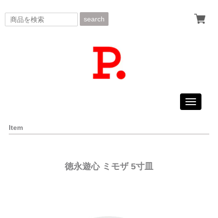
search
Toggle
navigati
Item
徳永遊心 ミモザ 5寸皿