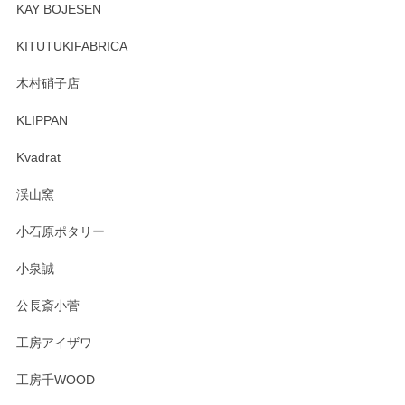
頂き誠にありがとうございます。 そしてレビュ
KAY BOJESEN
ーも大変嬉しく思います。 今後ともどうぞよろ
しくお願いいたします。
KITUTUKIFABRICA
木村硝子店
KLIPPAN
森脇靖 マグカップ 若苗釉
2025/04/07
Kvadrat
淡いグリーンのカラーがとても可愛いです❤️ ありがとうござ
渓山窯
いましたm(_)m
小石原ポタリー
この度はペンシルオンラインショップをご利用
小泉誠
いただき誠にありがとうございました。森脇さ
んの作品はほっこりいたしますね。今後ともど
公長斎小菅
うぞよろしくお願いいたします。
工房アイザワ
工房千WOOD
森脇靖 湯呑 若苗釉