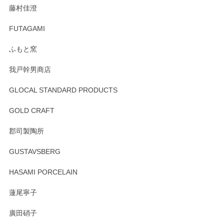
この度はペンシルオンラインショップをご利用
藤村佳澄
頂き誠にありがとうございました。 そしてご丁
寧なレビューをありがとうございます。これか
FUTAGAMI
らもより良いご対応ができるよう努めてまいり
ます。またのご利用をお待ちしております。
ふもと窯
我戸幹男商店
GLOCAL STANDARD PRODUCTS
徳永遊心 みかんづくし 飯碗
2025/12/31
GOLD CRAFT
郡司製陶所
徳永遊心 みかんづくし マグカップ
GUSTAVSBERG
2025/12/31
HASAMI PORCELAIN
蓮尾寧子
徳永遊心 みかんづくし 口巻皿6寸
廣田硝子
2025/12/31