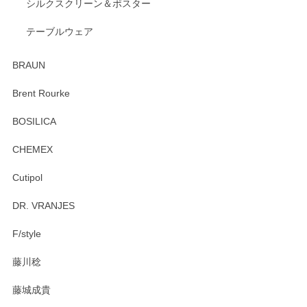
2026/04/24
シルクスクリーン＆ポスター
テーブルウェア
ありがとうございました。 出西窯のカップ&ソーサーを探し
ていたので、購入出来て良かったです♪
BRAUN
この度はペンシルオンラインショップをご利用
Brent Rourke
頂き誠にありがとうございます。 お探しのカッ
プ＆ソーサーをお届けでき嬉しく思います。 今
BOSILICA
後ともどうぞよろしくお願いいたします。
CHEMEX
Cutipol
Brent Rourke（ブレント ルーク） オーバルシェーカーボックス 4
DR. VRANJES
2026/01/15
F/style
注文から手元に届くまでとても早く、梱包もしっかりしてお
藤川稔
りました。お品もとても素敵でした。ありがとうございまし
た。
藤城成貴