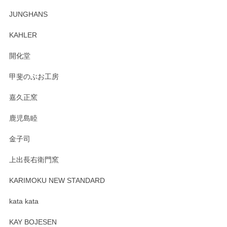
この度はペンシルオンラインショップでのご購
JUNGHANS
入、そしてレビューまで誠にありがとうござい
ます。柴田慶信商店さんの曲げわっぱは、日々
KAHLER
の暮らしを豊かにするお品だと私たちも思って
おります。お手入れ方法がいろいろとございま
開化堂
すが、風合いとともにお楽しみ頂けますと幸い
です。今後ともどうぞよろしくお願いいたしま
甲斐のぶお工房
す。
嘉久正窯
鹿児島睦
Sghr（スガハラ） Mini Vase（ミニベース） 一輪挿し 三角錐 クリアー
金子司
2025/04/07
上出長右衛門窯
プレゼント用に購入したので、まだ中は見れていないのです
が、 しっかり梱包されていたので割れてはないと思います。
KARIMOKU NEW STANDARD
kata kata
この度はペンシルオンラインショップをご利用
頂き誠にありがとうございます。 そしてレビュ
KAY BOJESEN