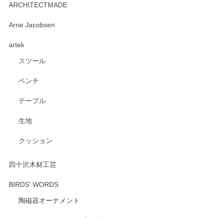
ARCHITECTMADE
深さや大きさがとてもちょうど良く、手に馴染み、洗いやす
Arne Jacobsen
く、他の柄も何枚かこちらで買い、毎食時に使用していま
artek
す。ショップの方が大変親切、丁寧で、また利用させて頂き
たいショップさんです。
スツール
ベンチ
この度はペンシルオンラインショップをご利用
いただき、誠にありがとうございます。 また、
テーブル
レビューをご投稿いただき、重ねてお礼申し上
げます。 深さや大きさ、使い心地を気に入って
生地
いただけたようで大変嬉しく思います。 毎食時
にご愛用いただいているとのこと、とても光栄
クッション
です。 温かいお言葉をいただき、ありがとうご
ざいます。 またのご利用を心よりお待ちしてお
ります。
四十沢木材工芸
BIRDS' WORDS
陶磁器オーナメント
出西窯 カップ＆ソーサー 呉須