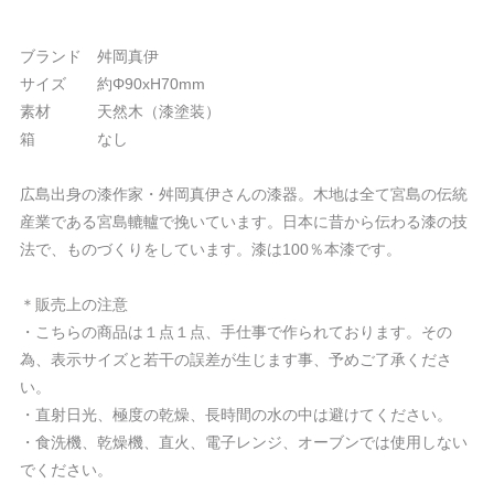
ブランド 舛岡真伊
サイズ 約Φ90xH70mm
素材 天然木（漆塗装）
箱 なし
広島出身の漆作家・舛岡真伊さんの漆器。木地は全て宮島の伝統
産業である宮島轆轤で挽いています。日本に昔から伝わる漆の技
法で、ものづくりをしています。漆は100％本漆です。
＊販売上の注意
・こちらの商品は１点１点、手仕事で作られております。その
為、表示サイズと若干の誤差が生じます事、予めご了承くださ
い。
・直射日光、極度の乾燥、長時間の水の中は避けてください。
・食洗機、乾燥機、直火、電子レンジ、オーブンでは使用しない
でください。