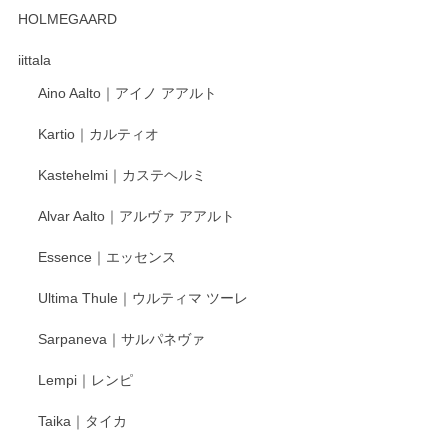
HOLMEGAARD
徳永遊心さんの作品が好きなので、購入できうれしいです。
これからも楽しみにしています。
iittala
Aino Aalto｜アイノ アアルト
レビューをありがとうございます。 そしてお喜
Kartio｜カルティオ
び頂き嬉しいです。 徳永遊心窯の器はこれから
もいろいろと入荷の予定です。 ペンシルインス
Kastehelmi｜カステヘルミ
タグラムにて入荷状況のご確認をして頂けます
と幸いです。 今後ともよろしくお願いいたしま
Alvar Aalto｜アルヴァ アアルト
す。
Essence｜エッセンス
Ultima Thule｜ウルティマ ツーレ
徳永遊心 色絵花繋ぎ 飯碗
2025/12/24
Sarpaneva｜サルパネヴァ
Lempi｜レンピ
丁寧に対応していただきました。ありがとうございます◎
Taika｜タイカ
この度はペンシルオンラインショップをご利用