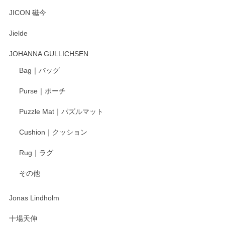
とても可愛らしい。
JICON 磁今
Jielde
この度はペンシルオンラインショップでのご購
入、そしてレビューまで誠にありがとうござい
JOHANNA GULLICHSEN
ます。気に入って頂けたようで嬉しく思いま
す。今後ともどうぞよろしくお願いいたしま
Bag｜バッグ
す。
Purse｜ポーチ
Puzzle Mat｜パズルマット
柴田慶信商店 大館曲げわっぱ 白木小判弁当箱（大）
Cushion｜クッション
2025/04/16
Rug｜ラグ
入金翌日にすぐ届きました！ 梱包も丁寧にして頂きメッセー
その他
ジもありがとうございました。 初めてのわっぱ弁当箱で大切
な物を開けるようにドキドキしながら開封しました。綺麗な
わっぱで感激です！ これから大切に使って風合いが変わるの
Jonas Lindholm
も楽しんで行きたいと思います。
十場天伸