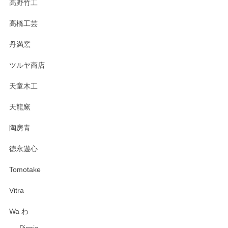
高野竹工
高橋工芸
丹満窯
ツルヤ商店
天童木工
天龍窯
陶房青
徳永遊心
Tomotake
Vitra
Wa わ