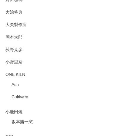
大治将典
PASS THE BATON（パス ザ バトン） x mina perhonen（ミナ ペルホネン） プレート（咲いている花にただ笑ふ）ミントグリーン
2025/02/12
大矢製作所
岡本太郎
荻野克彦
小野里奈
ONE KILN
Ash
Cultivate
小鹿田焼
坂本庸一窯