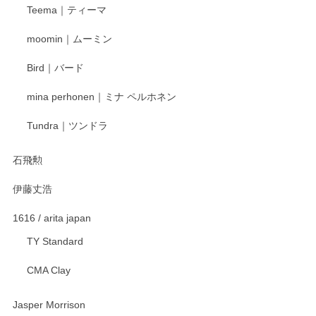
Teema｜ティーマ
頂き誠にありがとうございました。 そしてご丁
寧なレビューをありがとうございます。これか
moomin｜ムーミン
らもより良いご対応ができるよう努めてまいり
ます。またのご利用をお待ちしております。
Bird｜バード
mina perhonen｜ミナ ペルホネン
宮島工芸製作所 返しヘラ 小
Tundra｜ツンドラ
2025/12/21
石飛勲
伊藤丈浩
渡邉陽子 マグカップ
2025/11/23
1616 / arita japan
TY Standard
CMA Clay
渡邉陽子 マーメイドタマネギガール 飾蓋付花入
2025/08/20
Jasper Morrison