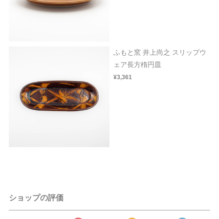
ふもと窯 井上尚之 スリップウ
ェア長方楕円皿
¥3,361
ショップの評価