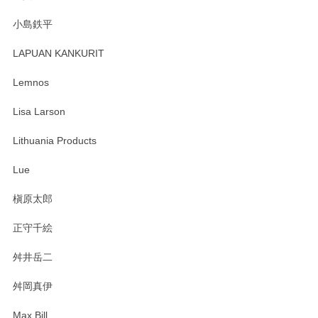
小島鉄平
レビューが遅くなり申し訳ありません、 無事届いておりま
す。 素敵な湯呑みでとても気に入りました。 発送も早く、
LAPUAN KANKURIT
ありがとうございます。 メッセージもありがとうございまし
たm(_)m
Lemnos
Lisa Larson
この度は当店をご利用頂き誠にありがとうござ
います。無事に届いたようで安心いたしまし
Lithuania Products
た。ひとつひとつ個性がある素敵な湯呑ですよ
ね。気に入って頂けてうれしいです。マグカッ
Lue
プと花器のレビューもありがとうございます。
今後ともよろしくお願いいたします。
槇原太郎
正守千絵
舛井岳二
柴田慶信商店 大館曲げわっぱ 白木小判弁当箱（大）
2025/03/30
舛岡真伊
Max Bill