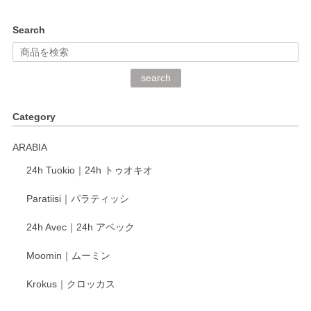
kata kata（カタカタ） 印判手小皿 ぶらさがり
Search
2026/06/15
深さや大きさがとてもちょうど良く、手に馴染み、洗いやす
search
く、他の柄も何枚かこちらで買い、毎食時に使用していま
す。ショップの方が大変丁寧で、1枚不良がありましたが快
Category
く交換して下さいました。
ARABIA
この度もレビューをご投稿いただき、誠にあり
24h Tuokio｜24h トゥオキオ
がとうございます。 同じシリーズの器を揃えて
ご愛用いただいているとのこと、大変嬉しく思
Paratiisi｜パラティッシ
います。 温かいお言葉をいただき、ありがとう
ございました。 今後ともどうぞよろしくお願い
24h Avec｜24h アベック
いたします。
Moomin｜ムーミン
Krokus｜クロッカス
kata kata（カタカタ） 印判手小皿 たんぽぽ
2026/06/15