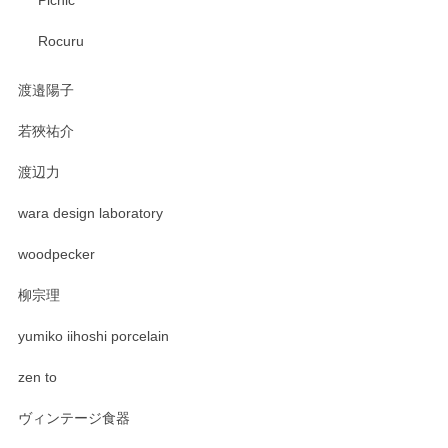
Picnic
Rocuru
渡邉陽子
若狹祐介
渡辺力
wara design laboratory
woodpecker
柳宗理
yumiko iihoshi porcelain
zen to
ヴィンテージ食器