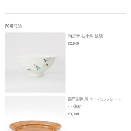
関連商品
陶房青 枝小鳥 飯碗
¥2,640
郡司製陶所 オーバルプレート
小 薄飴
¥3,300