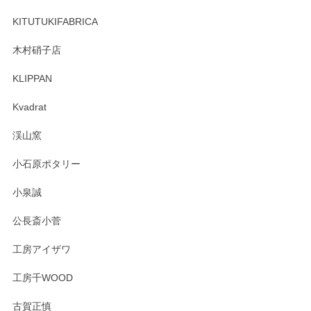
ーも大変嬉しく思います。 今後ともどうぞよろ
しくお願いいたします。
KITUTUKIFABRICA
木村硝子店
KLIPPAN
森脇靖 マグカップ 若苗釉
2025/04/07
Kvadrat
淡いグリーンのカラーがとても可愛いです❤️ ありがとうござ
渓山窯
いましたm(_)m
小石原ポタリー
この度はペンシルオンラインショップをご利用
小泉誠
いただき誠にありがとうございました。森脇さ
んの作品はほっこりいたしますね。今後ともど
公長斎小菅
うぞよろしくお願いいたします。
工房アイザワ
工房千WOOD
森脇靖 湯呑 若苗釉
古賀正慎
2025/04/07