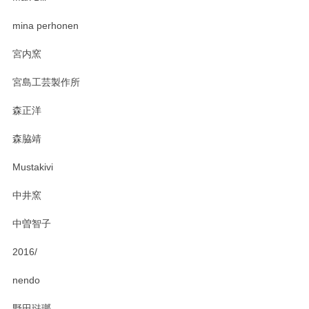
zen to カレー皿 plate245 ホワイト
mina perhonen
2025/03/19
宮内窯
ステキなカレー皿早速使わせていただきました。 色々お手数
宮島工芸製作所
おかけしました。 ありがとうございます。
森正洋
この度はペンシルオンラインショップをご利用
森脇靖
頂き、レビューもありがとうございます。カレ
ー皿を気に入って頂けたようで安心しました。
Mustakivi
気になられるものがありましたら、またお気軽
にお問い合わせください。今後ともよろしくお
中井窯
願いいたします。
中曽智子
2016/
PASS THE BATON（パス ザ バトン） x mina perhonen（ミナ ペルホネン） ディーププレート（咲いている花にただ笑ふ）ミントグリーン
2025/02/12
nendo
野田琺瑯