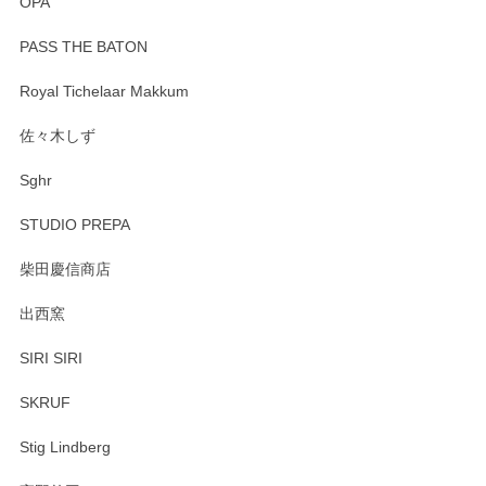
OPA
PASS THE BATON
Royal Tichelaar Makkum
佐々木しず
Sghr
STUDIO PREPA
柴田慶信商店
出西窯
SIRI SIRI
SKRUF
Stig Lindberg