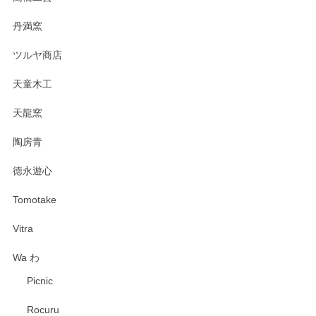
丹満窯
ツルヤ商店
天童木工
天龍窯
陶房青
徳永遊心
Tomotake
Vitra
Wa わ
Picnic
Rocuru