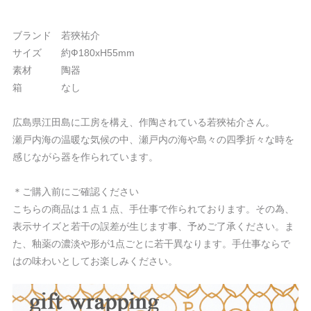
ブランド 若狹祐介
サイズ 約Ф180xH55mm
素材 陶器
箱 なし
広島県江田島に工房を構え、作陶されている若狹祐介さん。
瀬戸内海の温暖な気候の中、瀬戸内の海や島々の​四季折々な時を
感じながら器を作られています。
＊ご購入前にご確認ください
こちらの商品は１点１点、手仕事で作られております。その為、
表示サイズと若干の誤差が生じます事、予めご了承ください。ま
た、釉薬の濃淡や形が1点ごとに若干異なります。手仕事ならで
はの味わいとしてお楽しみください。