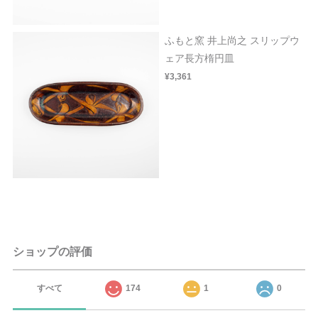
ふもと窯 井上尚之 スリップウ
ェア長方楕円皿
¥3,361
ショップの評価
すべて
174
1
0