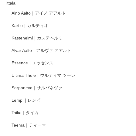
これからも楽しみにしています。
iittala
Aino Aalto｜アイノ アアルト
レビューをありがとうございます。 そしてお喜
Kartio｜カルティオ
び頂き嬉しいです。 徳永遊心窯の器はこれから
もいろいろと入荷の予定です。 ペンシルインス
Kastehelmi｜カステヘルミ
タグラムにて入荷状況のご確認をして頂けます
と幸いです。 今後ともよろしくお願いいたしま
Alvar Aalto｜アルヴァ アアルト
す。
Essence｜エッセンス
Ultima Thule｜ウルティマ ツーレ
徳永遊心 色絵花繋ぎ 飯碗
2025/12/24
Sarpaneva｜サルパネヴァ
Lempi｜レンピ
丁寧に対応していただきました。ありがとうございます◎
Taika｜タイカ
この度はペンシルオンラインショップをご利用
Teema｜ティーマ
頂き誠にありがとうございました。 そしてご丁
寧なレビューをありがとうございます。これか