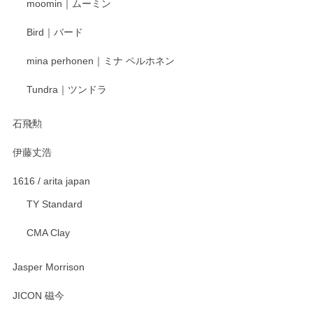
moomin｜ムーミン
らもより良いご対応ができるよう努めてまいり
ます。またのご利用をお待ちしております。
Bird｜バード
mina perhonen｜ミナ ペルホネン
宮島工芸製作所 返しヘラ 小
Tundra｜ツンドラ
2025/12/21
石飛勲
伊藤丈浩
渡邉陽子 マグカップ
2025/11/23
1616 / arita japan
TY Standard
CMA Clay
渡邉陽子 マーメイドタマネギガール 飾蓋付花入
2025/08/20
Jasper Morrison
とても可愛らしい。
JICON 磁今