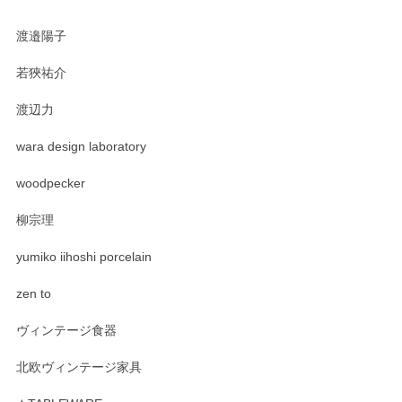
渡邉陽子
若狹祐介
渡辺力
wara design laboratory
woodpecker
柳宗理
yumiko iihoshi porcelain
zen to
ヴィンテージ食器
北欧ヴィンテージ家具