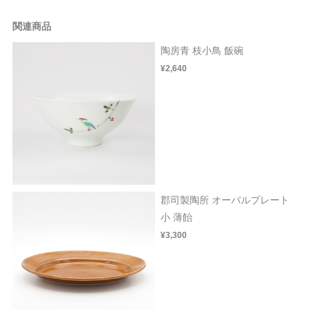
関連商品
陶房青 枝小鳥 飯碗
¥2,640
郡司製陶所 オーバルプレート
小 薄飴
¥3,300