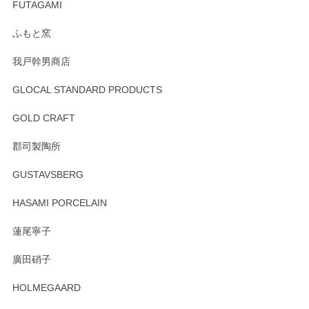
寧なレビューをありがとうございます。これか
FUTAGAMI
らもより良いご対応ができるよう努めてまいり
ます。またのご利用をお待ちしております。
ふもと窯
我戸幹男商店
GLOCAL STANDARD PRODUCTS
徳永遊心 みかんづくし 飯碗
2025/12/31
GOLD CRAFT
郡司製陶所
徳永遊心 みかんづくし マグカップ
GUSTAVSBERG
2025/12/31
HASAMI PORCELAIN
蓮尾寧子
徳永遊心 みかんづくし 口巻皿6寸
廣田硝子
2025/12/31
HOLMEGAARD
徳永遊心さんの作品が好きなので、購入できうれしいです。