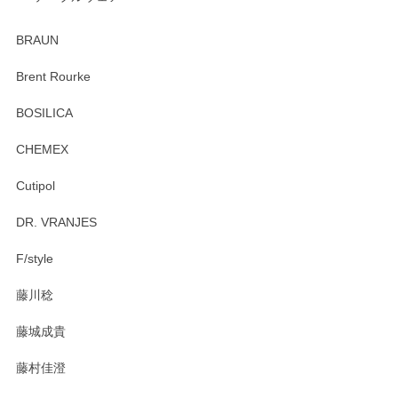
ありがとうございました。 出西窯のカップ&ソーサーを探し
ていたので、購入出来て良かったです♪
BRAUN
この度はペンシルオンラインショップをご利用
Brent Rourke
頂き誠にありがとうございます。 お探しのカッ
プ＆ソーサーをお届けでき嬉しく思います。 今
BOSILICA
後ともどうぞよろしくお願いいたします。
CHEMEX
Cutipol
Brent Rourke（ブレント ルーク） オーバルシェーカーボックス 4
DR. VRANJES
2026/01/15
F/style
注文から手元に届くまでとても早く、梱包もしっかりしてお
藤川稔
りました。お品もとても素敵でした。ありがとうございまし
た。
藤城成貴
この度はペンシルオンラインショップをご利用
藤村佳澄
頂き誠にありがとうございました。 そしてご丁