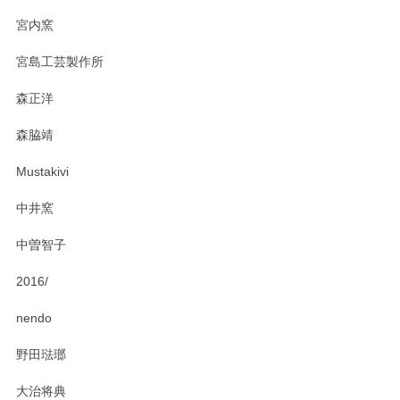
宮内窯
ステキなカレー皿早速使わせていただきました。 色々お手数
宮島工芸製作所
おかけしました。 ありがとうございます。
森正洋
この度はペンシルオンラインショップをご利用
森脇靖
頂き、レビューもありがとうございます。カレ
ー皿を気に入って頂けたようで安心しました。
Mustakivi
気になられるものがありましたら、またお気軽
にお問い合わせください。今後ともよろしくお
中井窯
願いいたします。
中曽智子
2016/
PASS THE BATON（パス ザ バトン） x mina perhonen（ミナ ペルホネン） ディーププレート（咲いている花にただ笑ふ）ミントグリーン
2025/02/12
nendo
野田琺瑯
大治将典
PASS THE BATON（パス ザ バトン） x mina perhonen（ミナ ペルホネン） プレート（咲いている花にただ笑ふ）ミントグリーン