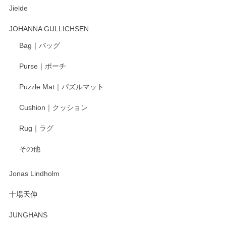
Jielde
この度はペンシルオンラインショップでのご購
入、そしてレビューまで誠にありがとうござい
JOHANNA GULLICHSEN
ます。気に入って頂けたようで嬉しく思いま
す。今後ともどうぞよろしくお願いいたしま
Bag｜バッグ
す。
Purse｜ポーチ
Puzzle Mat｜パズルマット
柴田慶信商店 大館曲げわっぱ 白木小判弁当箱（大）
Cushion｜クッション
2025/04/16
Rug｜ラグ
入金翌日にすぐ届きました！ 梱包も丁寧にして頂きメッセー
その他
ジもありがとうございました。 初めてのわっぱ弁当箱で大切
な物を開けるようにドキドキしながら開封しました。綺麗な
わっぱで感激です！ これから大切に使って風合いが変わるの
Jonas Lindholm
も楽しんで行きたいと思います。
十場天伸
この度はペンシルオンラインショップでのご購
JUNGHANS
入、そしてレビューまで誠にありがとうござい