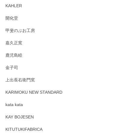
ます。柴田慶信商店さんの曲げわっぱは、日々
KAHLER
の暮らしを豊かにするお品だと私たちも思って
おります。お手入れ方法がいろいろとございま
開化堂
すが、風合いとともにお楽しみ頂けますと幸い
です。今後ともどうぞよろしくお願いいたしま
甲斐のぶお工房
す。
嘉久正窯
鹿児島睦
Sghr（スガハラ） Mini Vase（ミニベース） 一輪挿し 三角錐 クリアー
金子司
2025/04/07
上出長右衛門窯
プレゼント用に購入したので、まだ中は見れていないのです
が、 しっかり梱包されていたので割れてはないと思います。
KARIMOKU NEW STANDARD
kata kata
この度はペンシルオンラインショップをご利用
頂き誠にありがとうございます。 そしてレビュ
KAY BOJESEN
ーも大変嬉しく思います。 今後ともどうぞよろ
しくお願いいたします。
KITUTUKIFABRICA