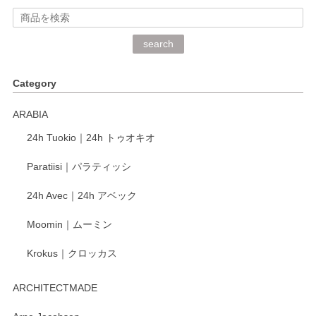
2026/06/15
深さや大きさがとてもちょうど良く、手に馴染み、洗いやす
search
く、他の柄も何枚かこちらで買い、毎食時に使用していま
す。ショップの方が大変丁寧で、1枚不良がありましたが快
Category
く交換して下さいました。
ARABIA
この度もレビューをご投稿いただき、誠にあり
24h Tuokio｜24h トゥオキオ
がとうございます。 同じシリーズの器を揃えて
ご愛用いただいているとのこと、大変嬉しく思
Paratiisi｜パラティッシ
います。 温かいお言葉をいただき、ありがとう
ございました。 今後ともどうぞよろしくお願い
24h Avec｜24h アベック
いたします。
Moomin｜ムーミン
Krokus｜クロッカス
kata kata（カタカタ） 印判手小皿 たんぽぽ
2026/06/15
ARCHITECTMADE