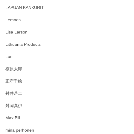
レビューが遅くなり申し訳ありません、 無事届いておりま
す。 素敵な湯呑みでとても気に入りました。 発送も早く、
LAPUAN KANKURIT
ありがとうございます。 メッセージもありがとうございまし
たm(_)m
Lemnos
Lisa Larson
この度は当店をご利用頂き誠にありがとうござ
います。無事に届いたようで安心いたしまし
Lithuania Products
た。ひとつひとつ個性がある素敵な湯呑ですよ
ね。気に入って頂けてうれしいです。マグカッ
Lue
プと花器のレビューもありがとうございます。
今後ともよろしくお願いいたします。
槇原太郎
正守千絵
舛井岳二
柴田慶信商店 大館曲げわっぱ 白木小判弁当箱（大）
2025/03/30
舛岡真伊
Max Bill
zen to カレー皿 plate245 ホワイト
mina perhonen
2025/03/19