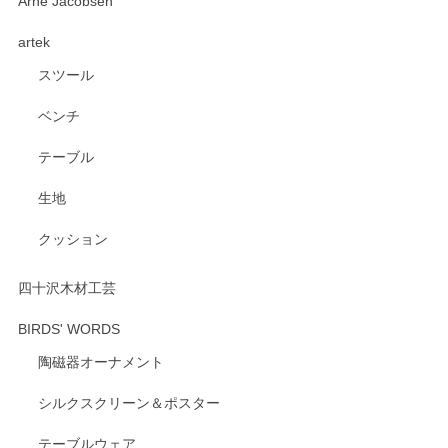
深さや大きさがとてもちょうど良く、手に馴染み、洗いやす
Arne Jacobsen
く、他の柄も何枚かこちらで買い、毎食時に使用していま
artek
す。ショップの方が大変親切、丁寧で、また利用させて頂き
たいショップさんです。
スツール
ベンチ
この度はペンシルオンラインショップをご利用
いただき、誠にありがとうございます。 また、
テーブル
レビューをご投稿いただき、重ねてお礼申し上
げます。 深さや大きさ、使い心地を気に入って
生地
いただけたようで大変嬉しく思います。 毎食時
にご愛用いただいているとのこと、とても光栄
クッション
です。 温かいお言葉をいただき、ありがとうご
ざいます。 またのご利用を心よりお待ちしてお
ります。
四十沢木材工芸
BIRDS' WORDS
陶磁器オーナメント
出西窯 カップ＆ソーサー 呉須
2026/04/24
シルクスクリーン＆ポスター
テーブルウェア