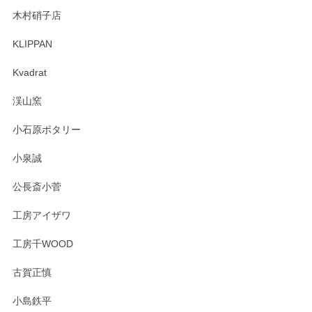
木村硝子店
KLIPPAN
森脇靖 マグカップ 若苗釉
2025/04/07
Kvadrat
淡いグリーンのカラーがとても可愛いです❤️ ありがとうござ
渓山窯
いましたm(_)m
小石原ポタリー
この度はペンシルオンラインショップをご利用
小泉誠
いただき誠にありがとうございました。森脇さ
んの作品はほっこりいたしますね。今後ともど
公長斎小菅
うぞよろしくお願いいたします。
工房アイザワ
工房千WOOD
森脇靖 湯呑 若苗釉
古賀正慎
2025/04/07
小島鉄平