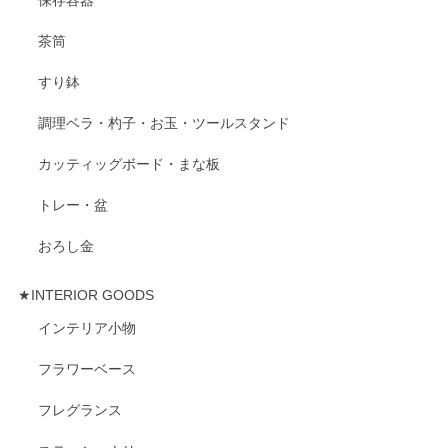
保存容器
茶筒
すり鉢
調理ベラ・杓子・お玉・ツールスタンド
カッティッグボード・まな板
トレー・盆
おろし金
★INTERIOR GOODS
インテリア小物
フラワーベース
フレグランス