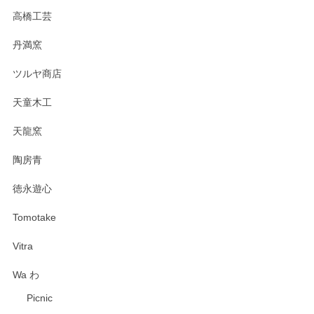
高橋工芸
丹満窯
ツルヤ商店
天童木工
天龍窯
陶房青
徳永遊心
Tomotake
Vitra
Wa わ
Picnic