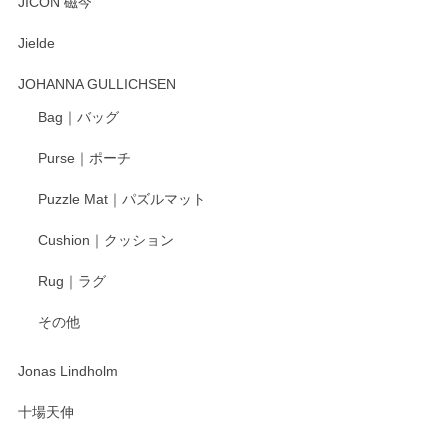
JICON 磁今
Jielde
この度はペンシルオンラインショップでのご購
入、そしてレビューまで誠にありがとうござい
JOHANNA GULLICHSEN
ます。気に入って頂けたようで嬉しく思いま
す。今後ともどうぞよろしくお願いいたしま
Bag｜バッグ
す。
Purse｜ポーチ
Puzzle Mat｜パズルマット
柴田慶信商店 大館曲げわっぱ 白木小判弁当箱（大）
Cushion｜クッション
2025/04/16
Rug｜ラグ
入金翌日にすぐ届きました！ 梱包も丁寧にして頂きメッセー
その他
ジもありがとうございました。 初めてのわっぱ弁当箱で大切
な物を開けるようにドキドキしながら開封しました。綺麗な
わっぱで感激です！ これから大切に使って風合いが変わるの
Jonas Lindholm
も楽しんで行きたいと思います。
十場天伸
この度はペンシルオンラインショップでのご購