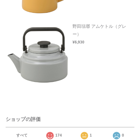
野田琺瑯 アムケトル（グレ
ー）
¥6,930
ショップの評価
すべて
174
1
0