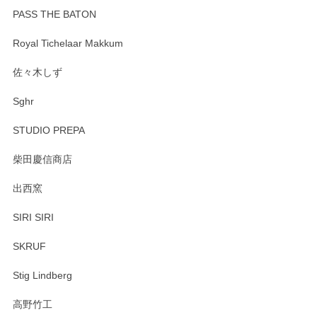
PASS THE BATON
Royal Tichelaar Makkum
佐々木しず
Sghr
STUDIO PREPA
柴田慶信商店
出西窯
SIRI SIRI
SKRUF
Stig Lindberg
高野竹工