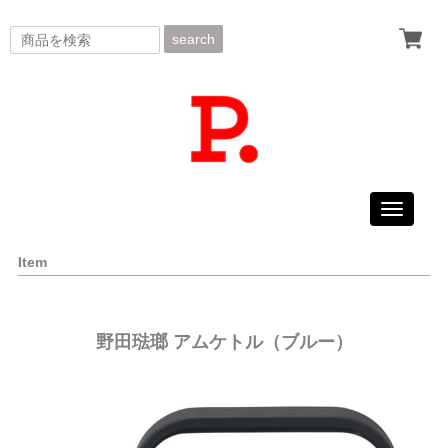
search
Toggle
navigati
Item
野田琺瑯 アムケトル（ブルー）