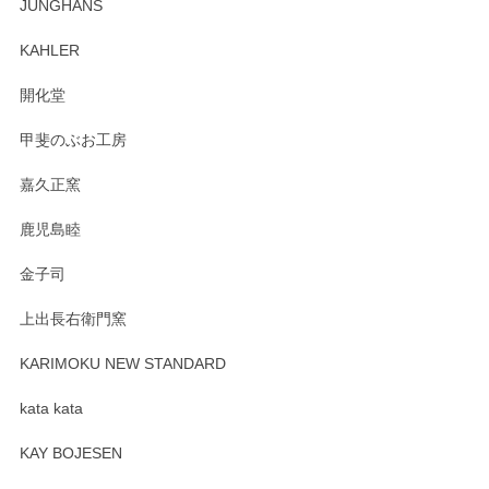
JUNGHANS
入、そしてレビューまで誠にありがとうござい
ます。柴田慶信商店さんの曲げわっぱは、日々
KAHLER
の暮らしを豊かにするお品だと私たちも思って
おります。お手入れ方法がいろいろとございま
開化堂
すが、風合いとともにお楽しみ頂けますと幸い
です。今後ともどうぞよろしくお願いいたしま
甲斐のぶお工房
す。
嘉久正窯
鹿児島睦
Sghr（スガハラ） Mini Vase（ミニベース） 一輪挿し 三角錐 クリアー
金子司
2025/04/07
上出長右衛門窯
プレゼント用に購入したので、まだ中は見れていないのです
が、 しっかり梱包されていたので割れてはないと思います。
KARIMOKU NEW STANDARD
kata kata
この度はペンシルオンラインショップをご利用
頂き誠にありがとうございます。 そしてレビュ
KAY BOJESEN
ーも大変嬉しく思います。 今後ともどうぞよろ