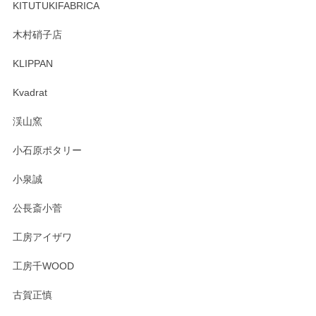
しくお願いいたします。
KITUTUKIFABRICA
木村硝子店
KLIPPAN
森脇靖 マグカップ 若苗釉
2025/04/07
Kvadrat
淡いグリーンのカラーがとても可愛いです❤️ ありがとうござ
渓山窯
いましたm(_)m
小石原ポタリー
この度はペンシルオンラインショップをご利用
小泉誠
いただき誠にありがとうございました。森脇さ
んの作品はほっこりいたしますね。今後ともど
公長斎小菅
うぞよろしくお願いいたします。
工房アイザワ
工房千WOOD
森脇靖 湯呑 若苗釉
古賀正慎
2025/04/07