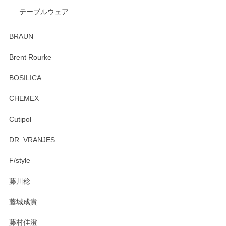
テーブルウェア
ありがとうございました。 出西窯のカップ&ソーサーを探し
ていたので、購入出来て良かったです♪
BRAUN
この度はペンシルオンラインショップをご利用
Brent Rourke
頂き誠にありがとうございます。 お探しのカッ
プ＆ソーサーをお届けでき嬉しく思います。 今
BOSILICA
後ともどうぞよろしくお願いいたします。
CHEMEX
Cutipol
Brent Rourke（ブレント ルーク） オーバルシェーカーボックス 4
DR. VRANJES
2026/01/15
F/style
注文から手元に届くまでとても早く、梱包もしっかりしてお
藤川稔
りました。お品もとても素敵でした。ありがとうございまし
た。
藤城成貴
この度はペンシルオンラインショップをご利用
藤村佳澄