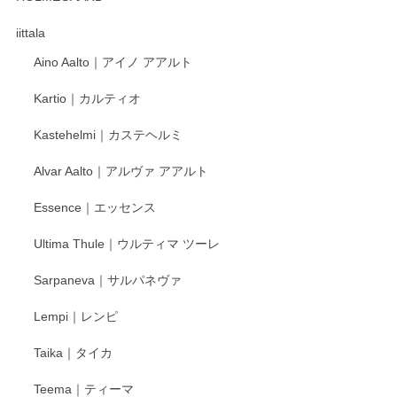
徳永遊心さんの作品が好きなので、購入できうれしいです。
これからも楽しみにしています。
iittala
Aino Aalto｜アイノ アアルト
レビューをありがとうございます。 そしてお喜
Kartio｜カルティオ
び頂き嬉しいです。 徳永遊心窯の器はこれから
もいろいろと入荷の予定です。 ペンシルインス
Kastehelmi｜カステヘルミ
タグラムにて入荷状況のご確認をして頂けます
と幸いです。 今後ともよろしくお願いいたしま
Alvar Aalto｜アルヴァ アアルト
す。
Essence｜エッセンス
Ultima Thule｜ウルティマ ツーレ
徳永遊心 色絵花繋ぎ 飯碗
2025/12/24
Sarpaneva｜サルパネヴァ
Lempi｜レンピ
丁寧に対応していただきました。ありがとうございます◎
Taika｜タイカ
この度はペンシルオンラインショップをご利用
Teema｜ティーマ
頂き誠にありがとうございました。 そしてご丁