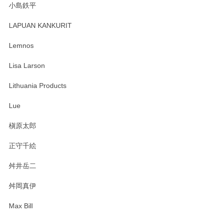
小島鉄平
レビューが遅くなり申し訳ありません、 無事届いておりま
す。 素敵な湯呑みでとても気に入りました。 発送も早く、
LAPUAN KANKURIT
ありがとうございます。 メッセージもありがとうございまし
たm(_)m
Lemnos
Lisa Larson
この度は当店をご利用頂き誠にありがとうござ
います。無事に届いたようで安心いたしまし
Lithuania Products
た。ひとつひとつ個性がある素敵な湯呑ですよ
ね。気に入って頂けてうれしいです。マグカッ
Lue
プと花器のレビューもありがとうございます。
今後ともよろしくお願いいたします。
槇原太郎
正守千絵
舛井岳二
柴田慶信商店 大館曲げわっぱ 白木小判弁当箱（大）
2025/03/30
舛岡真伊
Max Bill