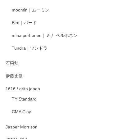
寧なレビューをありがとうございます。これか
moomin｜ムーミン
らもより良いご対応ができるよう努めてまいり
ます。またのご利用をお待ちしております。
Bird｜バード
mina perhonen｜ミナ ペルホネン
宮島工芸製作所 返しヘラ 小
Tundra｜ツンドラ
2025/12/21
石飛勲
伊藤丈浩
渡邉陽子 マグカップ
2025/11/23
1616 / arita japan
TY Standard
CMA Clay
渡邉陽子 マーメイドタマネギガール 飾蓋付花入
2025/08/20
Jasper Morrison
とても可愛らしい。