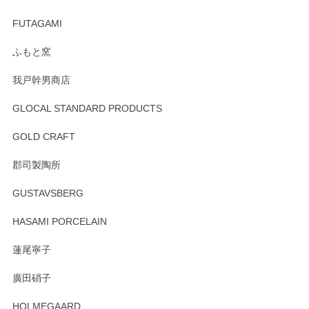
頂き誠にありがとうございました。 そしてご丁
寧なレビューをありがとうございます。これか
FUTAGAMI
らもより良いご対応ができるよう努めてまいり
ます。またのご利用をお待ちしております。
ふもと窯
我戸幹男商店
GLOCAL STANDARD PRODUCTS
徳永遊心 みかんづくし 飯碗
2025/12/31
GOLD CRAFT
郡司製陶所
徳永遊心 みかんづくし マグカップ
GUSTAVSBERG
2025/12/31
HASAMI PORCELAIN
蓮尾寧子
徳永遊心 みかんづくし 口巻皿6寸
廣田硝子
2025/12/31
HOLMEGAARD