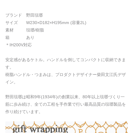
ブランド 野田琺瑯
サイズ W230×D182×H195mm (容量2L)
素材 琺瑯/樹脂
箱 あり
＊IH200V対応
安定感があるケトル。ハンドルを倒してコンパクトに収納できま
す。
樹脂ハンドル・つまみは、プロダクトデザイナー柴田文江氏デザ
イン。
野田琺瑯は昭和9年(1934年)の創業以来、80年以上琺瑯づくり一
筋に歩み続け、全ての工程を手作業で行い最高品質の琺瑯製品を
作り続けています。