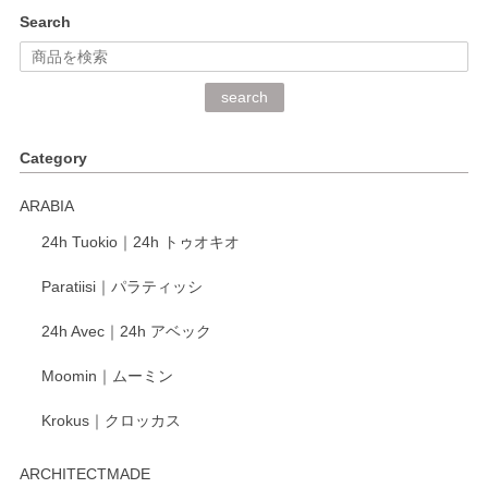
kata kata（カタカタ） 印判手小皿 ぶらさがり
Search
2026/06/15
深さや大きさがとてもちょうど良く、手に馴染み、洗いやす
search
く、他の柄も何枚かこちらで買い、毎食時に使用していま
す。ショップの方が大変丁寧で、1枚不良がありましたが快
Category
く交換して下さいました。
ARABIA
この度もレビューをご投稿いただき、誠にあり
24h Tuokio｜24h トゥオキオ
がとうございます。 同じシリーズの器を揃えて
ご愛用いただいているとのこと、大変嬉しく思
Paratiisi｜パラティッシ
います。 温かいお言葉をいただき、ありがとう
ございました。 今後ともどうぞよろしくお願い
24h Avec｜24h アベック
いたします。
Moomin｜ムーミン
Krokus｜クロッカス
kata kata（カタカタ） 印判手小皿 たんぽぽ
2026/06/15
ARCHITECTMADE