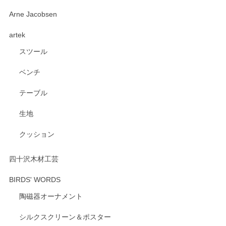
深さや大きさがとてもちょうど良く、手に馴染み、洗いやす
Arne Jacobsen
く、他の柄も何枚かこちらで買い、毎食時に使用していま
artek
す。ショップの方が大変親切、丁寧で、また利用させて頂き
たいショップさんです。
スツール
ベンチ
この度はペンシルオンラインショップをご利用
いただき、誠にありがとうございます。 また、
テーブル
レビューをご投稿いただき、重ねてお礼申し上
げます。 深さや大きさ、使い心地を気に入って
生地
いただけたようで大変嬉しく思います。 毎食時
にご愛用いただいているとのこと、とても光栄
クッション
です。 温かいお言葉をいただき、ありがとうご
ざいます。 またのご利用を心よりお待ちしてお
ります。
四十沢木材工芸
BIRDS' WORDS
陶磁器オーナメント
出西窯 カップ＆ソーサー 呉須
2026/04/24
シルクスクリーン＆ポスター