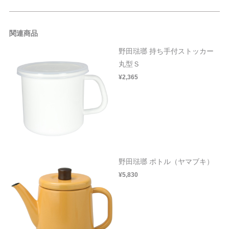
関連商品
野田琺瑯 持ち手付ストッカー
丸型Ｓ
¥2,365
野田琺瑯 ポトル（ヤマブキ）
¥5,830