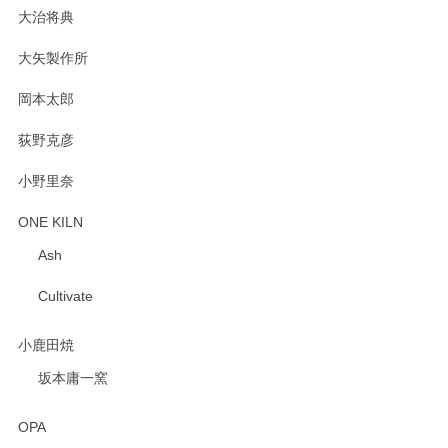
大治将典
PASS THE BATON（パス ザ バトン） x mina perhonen（ミナ ペルホネン） プレート（咲いている花にただ笑ふ）ミントグリーン
2025/02/12
大矢製作所
岡本太郎
荻野克彦
小野里奈
ONE KILN
Ash
Cultivate
小鹿田焼
坂本庸一窯
OPA