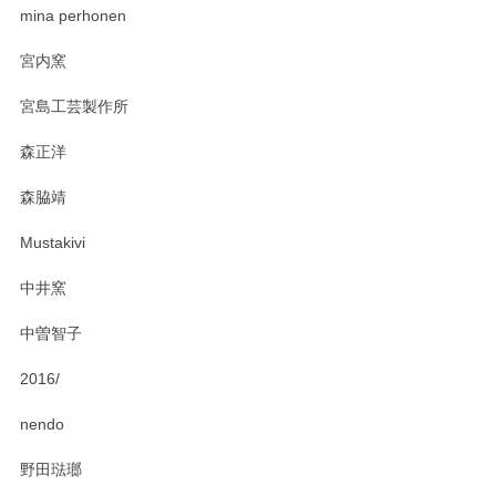
zen to カレー皿 plate245 ホワイト
mina perhonen
2025/03/19
宮内窯
ステキなカレー皿早速使わせていただきました。 色々お手数
宮島工芸製作所
おかけしました。 ありがとうございます。
森正洋
この度はペンシルオンラインショップをご利用
森脇靖
頂き、レビューもありがとうございます。カレ
ー皿を気に入って頂けたようで安心しました。
Mustakivi
気になられるものがありましたら、またお気軽
にお問い合わせください。今後ともよろしくお
中井窯
願いいたします。
中曽智子
2016/
PASS THE BATON（パス ザ バトン） x mina perhonen（ミナ ペルホネン） ディーププレート（咲いている花にただ笑ふ）ミントグリーン
2025/02/12
nendo
野田琺瑯