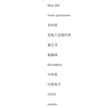
Max Bill
mina perhonen
宮内窯
宮島工芸製作所
森正洋
森脇靖
Mustakivi
中井窯
中曽智子
2016/
nendo