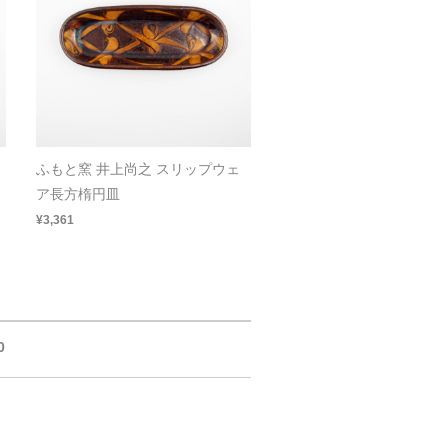
ふもと窯 井上尚之 スリップウェ
ア長方楕円皿
¥3,361
0