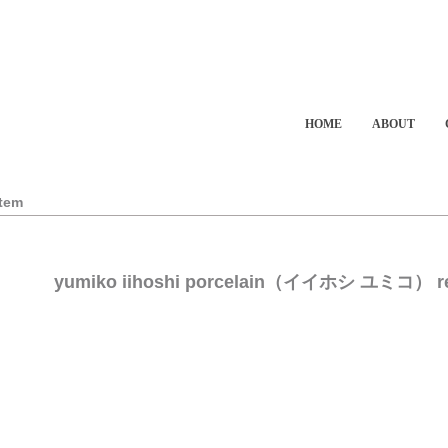
HOME
ABOUT
Item
yumiko iihoshi porcelain（イイホシ ユミコ） rec