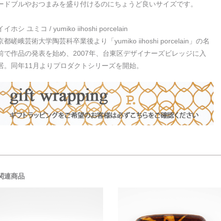
ードブルやおつまみを盛り付けるのにちょうど良いサイズです。
イイホシ ユミコ / yumiko iihoshi porcelain
京都嵯峨芸術大学陶芸科卒業後より「yumiko iihoshi porcelain」の名
前で作品の発表を始め、2007年、台東区デザイナーズビレッジに入
居。同年11月よりプロダクトシリーズを開始。
関連商品