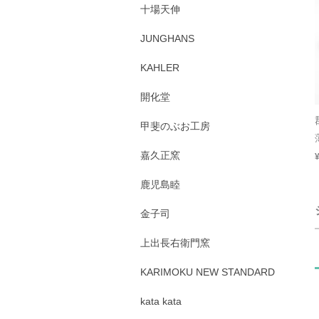
十場天伸
JUNGHANS
KAHLER
開化堂
甲斐のぶお工房
嘉久正窯
鹿児島睦
金子司
上出長右衛門窯
KARIMOKU NEW STANDARD
kata kata