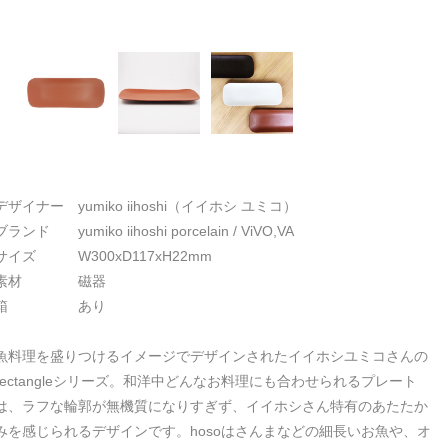
デザイナー yumiko iihoshi（イイホシ ユミコ）
ブランド yumiko iihoshi porcelain / ViVO,VA
サイズ W300xD117xH22mm
素材 磁器
箱 あり
魚料理を盛りつけるイメージでデザインされたイイホシユミコさんの
rectangleシリーズ。和洋中どんなお料理にも合わせられるプレート
は、ラフな輪郭が無機質になりすぎず、イイホシさん特有のあたたか
みを感じられるデザインです。hosoはさんまなどの細長いお魚や、オ