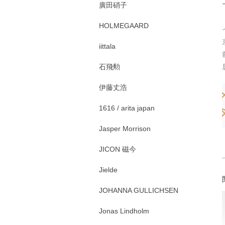
廣田硝子
HOLMEGAARD
iittala
石飛勲
伊藤丈浩
1616 / arita japan
Jasper Morrison
JICON 磁今
Jielde
JOHANNA GULLICHSEN
Jonas Lindholm