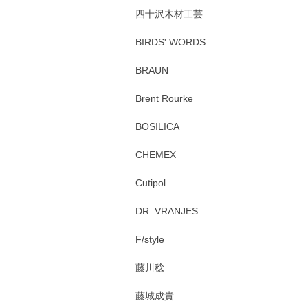
四十沢木材工芸
BIRDS' WORDS
BRAUN
Brent Rourke
BOSILICA
CHEMEX
Cutipol
DR. VRANJES
F/style
藤川稔
藤城成貴