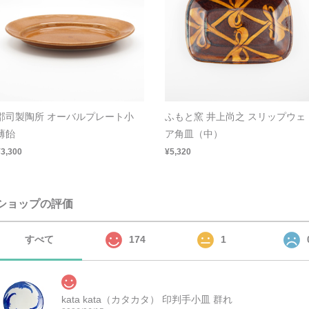
郡司製陶所 オーバルプレート小
ふもと窯 井上尚之 スリップウェ
薄飴
ア角皿（中）
¥3,300
¥5,320
ショップの評価
すべて
174
1
kata kata（カタカタ） 印判手小皿 群れ