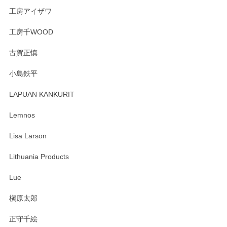
工房アイザワ
工房千WOOD
森脇靖 湯呑 若苗釉
古賀正慎
2025/04/07
小島鉄平
レビューが遅くなり申し訳ありません、 無事届いておりま
す。 素敵な湯呑みでとても気に入りました。 発送も早く、
LAPUAN KANKURIT
ありがとうございます。 メッセージもありがとうございまし
たm(_)m
Lemnos
Lisa Larson
この度は当店をご利用頂き誠にありがとうござ
います。無事に届いたようで安心いたしまし
Lithuania Products
た。ひとつひとつ個性がある素敵な湯呑ですよ
ね。気に入って頂けてうれしいです。マグカッ
Lue
プと花器のレビューもありがとうございます。
今後ともよろしくお願いいたします。
槇原太郎
正守千絵