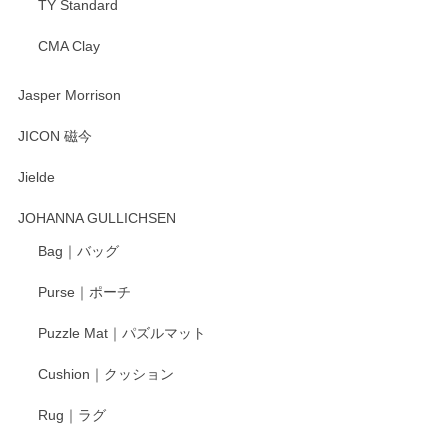
TY Standard
CMA Clay
渡邉陽子 マーメイドタマネギガール 飾蓋付花入
2025/08/20
Jasper Morrison
とても可愛らしい。
JICON 磁今
Jielde
この度はペンシルオンラインショップでのご購
入、そしてレビューまで誠にありがとうござい
JOHANNA GULLICHSEN
ます。気に入って頂けたようで嬉しく思いま
す。今後ともどうぞよろしくお願いいたしま
Bag｜バッグ
す。
Purse｜ポーチ
Puzzle Mat｜パズルマット
柴田慶信商店 大館曲げわっぱ 白木小判弁当箱（大）
Cushion｜クッション
2025/04/16
Rug｜ラグ
入金翌日にすぐ届きました！ 梱包も丁寧にして頂きメッセー