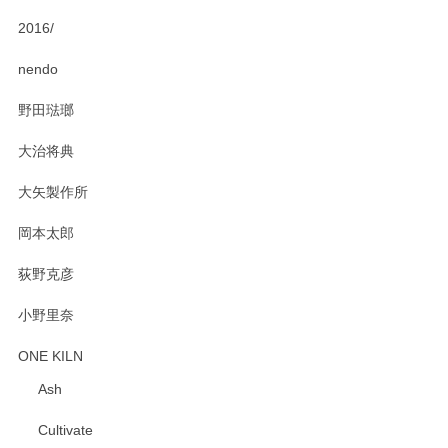
2016/
PASS THE BATON（パス ザ バトン） x mina perhonen（ミナ ペルホネン） ディーププレート（咲いている花にただ笑ふ）ミントグリーン
2025/02/12
nendo
野田琺瑯
大治将典
PASS THE BATON（パス ザ バトン） x mina perhonen（ミナ ペルホネン） プレート（咲いている花にただ笑ふ）ミントグリーン
2025/02/12
大矢製作所
岡本太郎
荻野克彦
小野里奈
ONE KILN
Ash
Cultivate