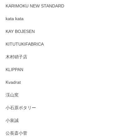
が、 しっかり梱包されていたので割れてはないと思います。
KARIMOKU NEW STANDARD
kata kata
この度はペンシルオンラインショップをご利用
頂き誠にありがとうございます。 そしてレビュ
KAY BOJESEN
ーも大変嬉しく思います。 今後ともどうぞよろ
しくお願いいたします。
KITUTUKIFABRICA
木村硝子店
KLIPPAN
森脇靖 マグカップ 若苗釉
2025/04/07
Kvadrat
淡いグリーンのカラーがとても可愛いです❤️ ありがとうござ
渓山窯
いましたm(_)m
小石原ポタリー
この度はペンシルオンラインショップをご利用
小泉誠
いただき誠にありがとうございました。森脇さ
んの作品はほっこりいたしますね。今後ともど
公長斎小菅
うぞよろしくお願いいたします。