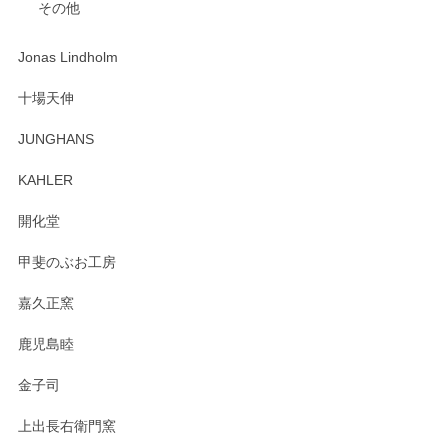
その他
ジもありがとうございました。 初めてのわっぱ弁当箱で大切
な物を開けるようにドキドキしながら開封しました。綺麗な
わっぱで感激です！ これから大切に使って風合いが変わるの
Jonas Lindholm
も楽しんで行きたいと思います。
十場天伸
この度はペンシルオンラインショップでのご購
JUNGHANS
入、そしてレビューまで誠にありがとうござい
ます。柴田慶信商店さんの曲げわっぱは、日々
KAHLER
の暮らしを豊かにするお品だと私たちも思って
おります。お手入れ方法がいろいろとございま
開化堂
すが、風合いとともにお楽しみ頂けますと幸い
です。今後ともどうぞよろしくお願いいたしま
甲斐のぶお工房
す。
嘉久正窯
鹿児島睦
Sghr（スガハラ） Mini Vase（ミニベース） 一輪挿し 三角錐 クリアー
金子司
2025/04/07
上出長右衛門窯
プレゼント用に購入したので、まだ中は見れていないのです