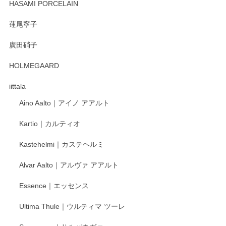
HASAMI PORCELAIN
蓮尾寧子
徳永遊心 みかんづくし 口巻皿6寸
廣田硝子
2025/12/31
HOLMEGAARD
徳永遊心さんの作品が好きなので、購入できうれしいです。
これからも楽しみにしています。
iittala
Aino Aalto｜アイノ アアルト
レビューをありがとうございます。 そしてお喜
Kartio｜カルティオ
び頂き嬉しいです。 徳永遊心窯の器はこれから
もいろいろと入荷の予定です。 ペンシルインス
Kastehelmi｜カステヘルミ
タグラムにて入荷状況のご確認をして頂けます
と幸いです。 今後ともよろしくお願いいたしま
Alvar Aalto｜アルヴァ アアルト
す。
Essence｜エッセンス
Ultima Thule｜ウルティマ ツーレ
徳永遊心 色絵花繋ぎ 飯碗
2025/12/24