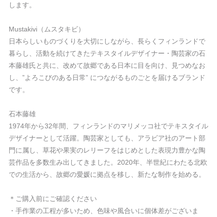
します。
Mustakivi（ムスタキビ）
日本らしいものづくりを大切にしながら、長らくフィンランドで
暮らし、活動を続けてきたテキスタイルデザイナー・陶芸家の石
本藤雄氏と共に、改めて故郷である日本に目を向け、見つめなお
し、”よろこびのある日常” につながるものごとを届けるブランド
です。
石本藤雄
1974年から32年間、フィンランドのマリメッコ社でテキスタイル
デザイナーとして活躍。陶芸家としても、アラビア社のアート部
門に属し、草花や果実のレリーフをはじめとした表現力豊かな陶
芸作品を多数生み出してきました。2020年、半世紀にわたる北欧
での生活から、故郷の愛媛に拠点を移し、新たな制作を始める。
＊ご購入前にご確認ください
・手作業の工程が多いため、色味や風合いに個体差がございま