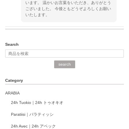
います。 温かいお言葉をいただき、ありがとう
ございました。 今後ともどうぞよろしくお願い
いたします。
kata kata（カタカタ） 印判手小皿 ぶらさがり
Search
2026/06/15
深さや大きさがとてもちょうど良く、手に馴染み、洗いやす
search
く、他の柄も何枚かこちらで買い、毎食時に使用していま
す。ショップの方が大変丁寧で、1枚不良がありましたが快
Category
く交換して下さいました。
ARABIA
この度もレビューをご投稿いただき、誠にあり
24h Tuokio｜24h トゥオキオ
がとうございます。 同じシリーズの器を揃えて
ご愛用いただいているとのこと、大変嬉しく思
Paratiisi｜パラティッシ
います。 温かいお言葉をいただき、ありがとう
ございました。 今後ともどうぞよろしくお願い
24h Avec｜24h アベック
いたします。