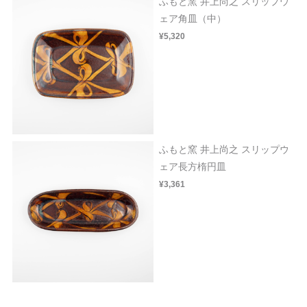
ふもと窯 井上尚之 スリップウ
ェア角皿（中）
¥5,320
ふもと窯 井上尚之 スリップウ
ェア長方楕円皿
¥3,361