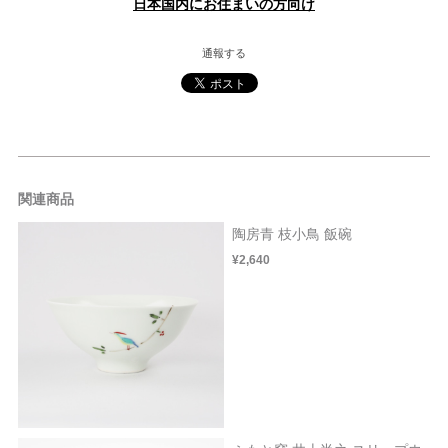
日本国内にお住まいの方向け
通報する
関連商品
陶房青 枝小鳥 飯碗
¥2,640