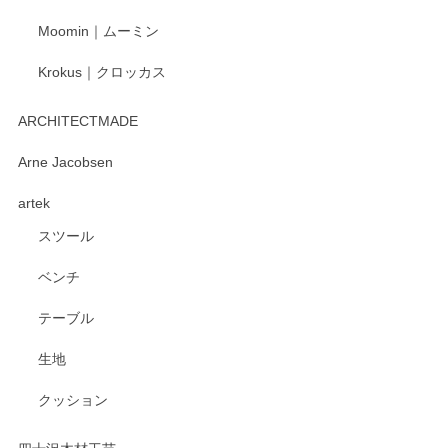
Moomin｜ムーミン
Krokus｜クロッカス
kata kata（カタカタ） 印判手小皿 たんぽぽ
2026/06/15
ARCHITECTMADE
深さや大きさがとてもちょうど良く、手に馴染み、洗いやす
Arne Jacobsen
く、他の柄も何枚かこちらで買い、毎食時に使用していま
artek
す。ショップの方が大変親切、丁寧で、また利用させて頂き
たいショップさんです。
スツール
ベンチ
この度はペンシルオンラインショップをご利用
いただき、誠にありがとうございます。 また、
テーブル
レビューをご投稿いただき、重ねてお礼申し上
げます。 深さや大きさ、使い心地を気に入って
生地
いただけたようで大変嬉しく思います。 毎食時
にご愛用いただいているとのこと、とても光栄
クッション
です。 温かいお言葉をいただき、ありがとうご
ざいます。 またのご利用を心よりお待ちしてお
ります。