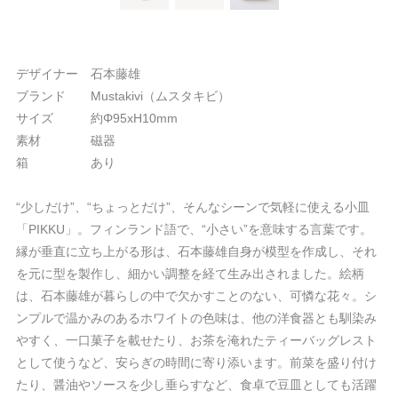
デザイナー 石本藤雄
ブランド Mustakivi（ムスタキビ）
サイズ 約Φ95xH10mm
素材 磁器
箱 あり
“少しだけ”、“ちょっとだけ”、そんなシーンで気軽に使える小皿
「PIKKU」。フィンランド語で、“小さい”を意味する言葉です。
縁が垂直に立ち上がる形は、石本藤雄自身が模型を作成し、それ
を元に型を製作し、細かい調整を経て生み出されました。絵柄
は、石本藤雄が暮らしの中で欠かすことのない、可憐な花々。シ
ンプルで温かみのあるホワイトの色味は、他の洋食器とも馴染み
やすく、一口菓子を載せたり、お茶を淹れたティーバッグレスト
として使うなど、安らぎの時間に寄り添います。前菜を盛り付け
たり、醤油やソースを少し垂らすなど、食卓で豆皿としても活躍