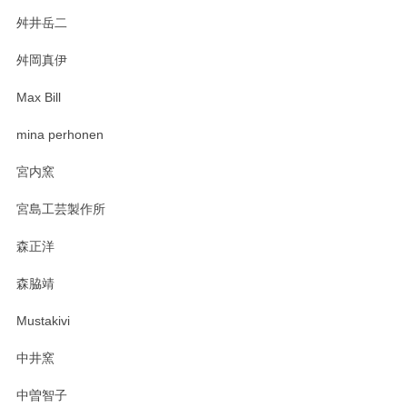
舛井岳二
柴田慶信商店 大館曲げわっぱ 白木小判弁当箱（大）
2025/03/30
舛岡真伊
Max Bill
zen to カレー皿 plate245 ホワイト
mina perhonen
2025/03/19
宮内窯
ステキなカレー皿早速使わせていただきました。 色々お手数
宮島工芸製作所
おかけしました。 ありがとうございます。
森正洋
この度はペンシルオンラインショップをご利用
森脇靖
頂き、レビューもありがとうございます。カレ
ー皿を気に入って頂けたようで安心しました。
Mustakivi
気になられるものがありましたら、またお気軽
にお問い合わせください。今後ともよろしくお
中井窯
願いいたします。
中曽智子