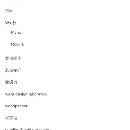
Vitra
Wa わ
Picnic
Rocuru
渡邉陽子
若狹祐介
渡辺力
wara design laboratory
woodpecker
柳宗理
yumiko iihoshi porcelain