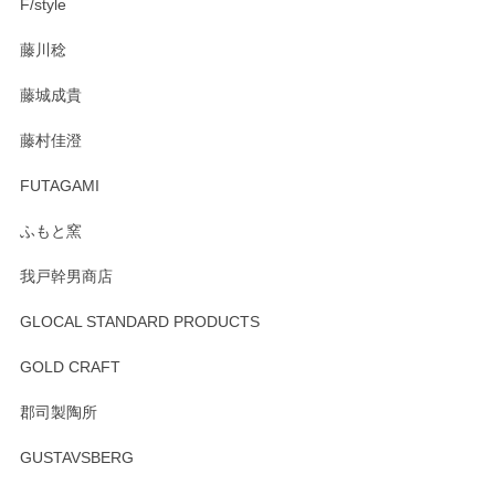
F/style
注文から手元に届くまでとても早く、梱包もしっかりしてお
藤川稔
りました。お品もとても素敵でした。ありがとうございまし
た。
藤城成貴
この度はペンシルオンラインショップをご利用
藤村佳澄
頂き誠にありがとうございました。 そしてご丁
寧なレビューをありがとうございます。これか
FUTAGAMI
らもより良いご対応ができるよう努めてまいり
ます。またのご利用をお待ちしております。
ふもと窯
我戸幹男商店
GLOCAL STANDARD PRODUCTS
徳永遊心 みかんづくし 飯碗
2025/12/31
GOLD CRAFT
郡司製陶所
徳永遊心 みかんづくし マグカップ
GUSTAVSBERG
2025/12/31