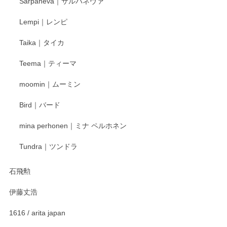
Sarpaneva｜サルパネヴァ
Lempi｜レンピ
丁寧に対応していただきました。ありがとうございます◎
Taika｜タイカ
この度はペンシルオンラインショップをご利用
Teema｜ティーマ
頂き誠にありがとうございました。 そしてご丁
寧なレビューをありがとうございます。これか
moomin｜ムーミン
らもより良いご対応ができるよう努めてまいり
ます。またのご利用をお待ちしております。
Bird｜バード
mina perhonen｜ミナ ペルホネン
宮島工芸製作所 返しヘラ 小
Tundra｜ツンドラ
2025/12/21
石飛勲
伊藤丈浩
渡邉陽子 マグカップ
2025/11/23
1616 / arita japan