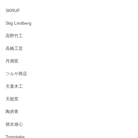
SKRUF
Stig Lindberg
高野竹工
高橋工芸
丹満窯
ツルヤ商店
天童木工
天龍窯
陶房青
徳永遊心
Tomotake