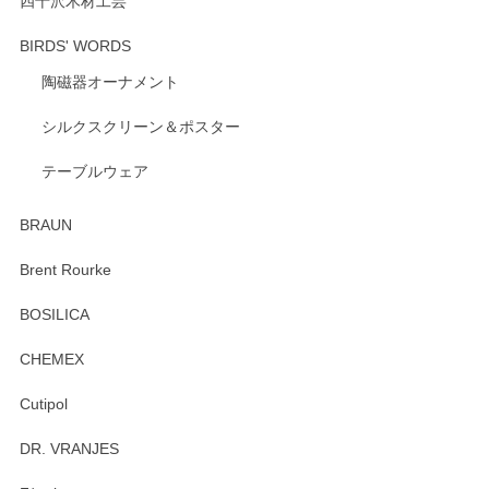
四十沢木材工芸
BIRDS' WORDS
陶磁器オーナメント
出西窯 カップ＆ソーサー 呉須
2026/04/24
シルクスクリーン＆ポスター
テーブルウェア
ありがとうございました。 出西窯のカップ&ソーサーを探し
ていたので、購入出来て良かったです♪
BRAUN
この度はペンシルオンラインショップをご利用
Brent Rourke
頂き誠にありがとうございます。 お探しのカッ
プ＆ソーサーをお届けでき嬉しく思います。 今
BOSILICA
後ともどうぞよろしくお願いいたします。
CHEMEX
Cutipol
Brent Rourke（ブレント ルーク） オーバルシェーカーボックス 4
DR. VRANJES
2026/01/15