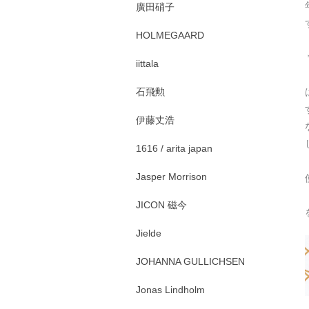
廣田硝子
HOLMEGAARD
iittala
石飛勲
伊藤丈浩
1616 / arita japan
Jasper Morrison
JICON 磁今
Jielde
JOHANNA GULLICHSEN
Jonas Lindholm