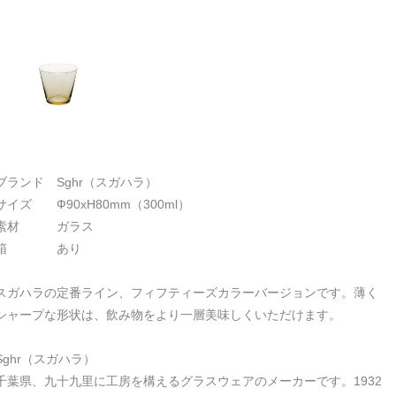
ブランド Sghr（スガハラ）
サイズ Ф90xH80mm（300ml）
素材 ガラス
箱 あり
スガハラの定番ライン、フィフティーズカラーバージョンです。薄く
シャープな形状は、飲み物をより一層美味しくいただけます。
Sghr（スガハラ）
千葉県、九十九里に工房を構えるグラスウェアのメーカーです。1932