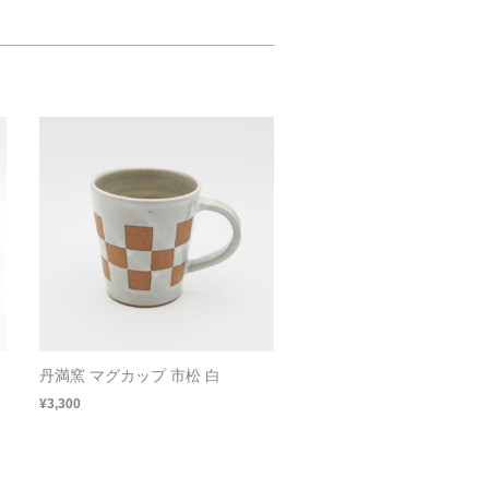
丹満窯 マグカップ 市松 白
¥3,300