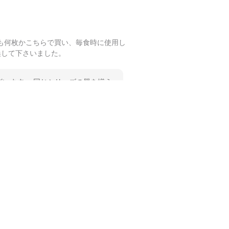
も何枚かこちらで買い、毎食時に使用し
換して下さいました。
います。 同じシリーズの器を揃え
 温かいお言葉をいただき、ありが
します。
も何枚かこちらで買い、毎食時に使用し
ショップさんです。