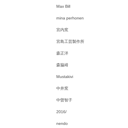
Max Bill
mina perhonen
宮内窯
宮島工芸製作所
森正洋
森脇靖
Mustakivi
中井窯
中曽智子
2016/
nendo