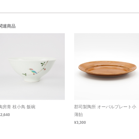
関連商品
陶房青 枝小鳥 飯碗
郡司製陶所 オーバルプレート小
薄飴
¥2,640
¥3,300