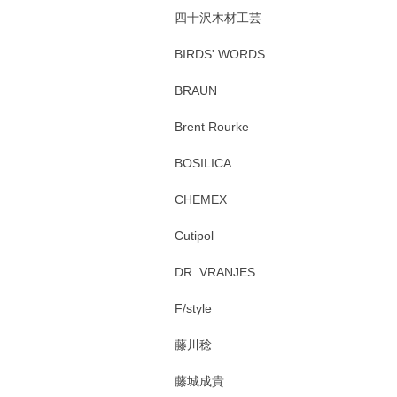
四十沢木材工芸
BIRDS' WORDS
BRAUN
Brent Rourke
BOSILICA
CHEMEX
Cutipol
DR. VRANJES
F/style
藤川稔
藤城成貴