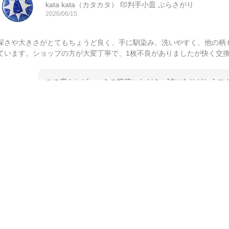
kata kata（カタカタ） 印判手小皿 ぶらさがり
2026/06/15
深さや大きさがとてもちょうど良く、手に馴染み、洗いやすく、他の柄
ています。ショップの方が大変丁寧で、1枚不良がありましたが快く交
この度もレビューをご投稿いただき、誠にありがとうござ
てご愛用いただいているとのこと、大変嬉しく思います。
とうございました。 今後ともどうぞよろしくお願いいた
kata kata（カタカタ） 印判手小皿 たんぽぽ
2026/06/15
深さや大きさがとてもちょうど良く、手に馴染み、洗いやすく、他の柄
ています。ショップの方が大変親切、丁寧で、また利用させて頂きたい