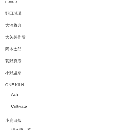
nendo
野田琺瑯
大治将典
PASS THE BATON（パス ザ バトン） x mina perhonen（ミナ ペルホネン） プレート（咲いている花にただ笑ふ）ミントグリーン
2025/02/12
大矢製作所
岡本太郎
荻野克彦
小野里奈
ONE KILN
Ash
Cultivate
小鹿田焼
坂本庸一窯