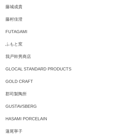
た。
藤城成貴
この度はペンシルオンラインショップをご利用
藤村佳澄
頂き誠にありがとうございました。 そしてご丁
寧なレビューをありがとうございます。これか
FUTAGAMI
らもより良いご対応ができるよう努めてまいり
ます。またのご利用をお待ちしております。
ふもと窯
我戸幹男商店
GLOCAL STANDARD PRODUCTS
徳永遊心 みかんづくし 飯碗
2025/12/31
GOLD CRAFT
郡司製陶所
徳永遊心 みかんづくし マグカップ
GUSTAVSBERG
2025/12/31
HASAMI PORCELAIN
蓮尾寧子