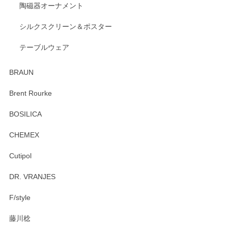
陶磁器オーナメント
出西窯 カップ＆ソーサー 呉須
2026/04/24
シルクスクリーン＆ポスター
テーブルウェア
ありがとうございました。 出西窯のカップ&ソーサーを探し
ていたので、購入出来て良かったです♪
BRAUN
この度はペンシルオンラインショップをご利用
Brent Rourke
頂き誠にありがとうございます。 お探しのカッ
プ＆ソーサーをお届けでき嬉しく思います。 今
BOSILICA
後ともどうぞよろしくお願いいたします。
CHEMEX
Cutipol
Brent Rourke（ブレント ルーク） オーバルシェーカーボックス 4
DR. VRANJES
2026/01/15
F/style
注文から手元に届くまでとても早く、梱包もしっかりしてお
藤川稔
りました。お品もとても素敵でした。ありがとうございまし