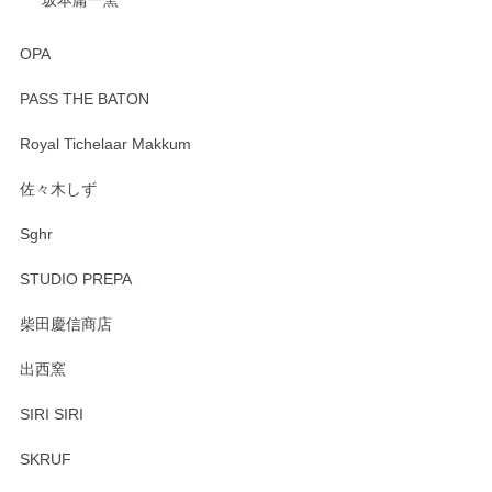
OPA
PASS THE BATON
Royal Tichelaar Makkum
佐々木しず
Sghr
STUDIO PREPA
柴田慶信商店
出西窯
SIRI SIRI
SKRUF