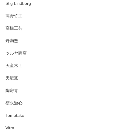
Stig Lindberg
高野竹工
高橋工芸
丹満窯
ツルヤ商店
天童木工
天龍窯
陶房青
徳永遊心
Tomotake
Vitra