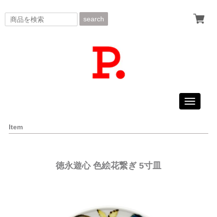
search
Toggle
navigati
Item
徳永遊心 色絵花繋ぎ 5寸皿