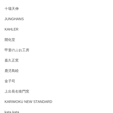
も楽しんで行きたいと思います。
十場天伸
この度はペンシルオンラインショップでのご購
JUNGHANS
入、そしてレビューまで誠にありがとうござい
ます。柴田慶信商店さんの曲げわっぱは、日々
KAHLER
の暮らしを豊かにするお品だと私たちも思って
おります。お手入れ方法がいろいろとございま
開化堂
すが、風合いとともにお楽しみ頂けますと幸い
です。今後ともどうぞよろしくお願いいたしま
甲斐のぶお工房
す。
嘉久正窯
鹿児島睦
Sghr（スガハラ） Mini Vase（ミニベース） 一輪挿し 三角錐 クリアー
金子司
2025/04/07
上出長右衛門窯
プレゼント用に購入したので、まだ中は見れていないのです
が、 しっかり梱包されていたので割れてはないと思います。
KARIMOKU NEW STANDARD
kata kata