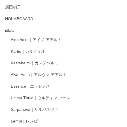
徳永遊心 みかんづくし 口巻皿6寸
廣田硝子
2025/12/31
HOLMEGAARD
徳永遊心さんの作品が好きなので、購入できうれしいです。
これからも楽しみにしています。
iittala
Aino Aalto｜アイノ アアルト
レビューをありがとうございます。 そしてお喜
Kartio｜カルティオ
び頂き嬉しいです。 徳永遊心窯の器はこれから
もいろいろと入荷の予定です。 ペンシルインス
Kastehelmi｜カステヘルミ
タグラムにて入荷状況のご確認をして頂けます
と幸いです。 今後ともよろしくお願いいたしま
Alvar Aalto｜アルヴァ アアルト
す。
Essence｜エッセンス
Ultima Thule｜ウルティマ ツーレ
徳永遊心 色絵花繋ぎ 飯碗
2025/12/24
Sarpaneva｜サルパネヴァ
Lempi｜レンピ
丁寧に対応していただきました。ありがとうございます◎