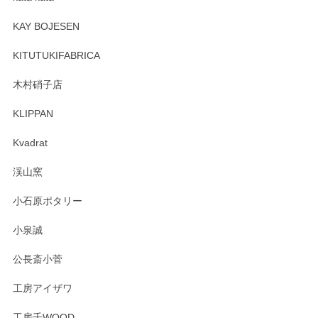
この度はペンシルオンラインショップをご利用
頂き誠にありがとうございます。 そしてレビュ
KAY BOJESEN
ーも大変嬉しく思います。 今後ともどうぞよろ
しくお願いいたします。
KITUTUKIFABRICA
木村硝子店
KLIPPAN
森脇靖 マグカップ 若苗釉
2025/04/07
Kvadrat
淡いグリーンのカラーがとても可愛いです❤️ ありがとうござ
渓山窯
いましたm(_)m
小石原ポタリー
この度はペンシルオンラインショップをご利用
小泉誠
いただき誠にありがとうございました。森脇さ
んの作品はほっこりいたしますね。今後ともど
公長斎小菅
うぞよろしくお願いいたします。
工房アイザワ
工房千WOOD