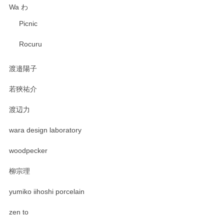
Wa わ
Picnic
Rocuru
渡邉陽子
若狹祐介
渡辺力
wara design laboratory
woodpecker
柳宗理
yumiko iihoshi porcelain
zen to