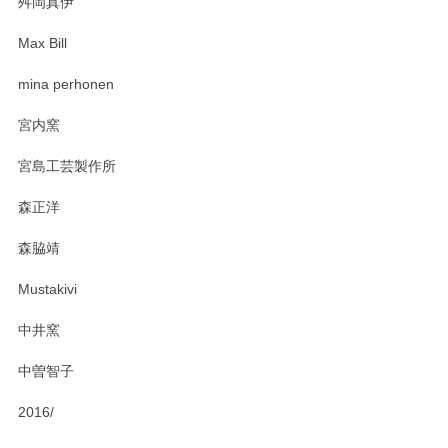
舛岡真伊
Max Bill
zen to カレー皿 plate245 ホワイト
mina perhonen
2025/03/19
宮内窯
ステキなカレー皿早速使わせていただきました。 色々お手数
宮島工芸製作所
おかけしました。 ありがとうございます。
森正洋
この度はペンシルオンラインショップをご利用
森脇靖
頂き、レビューもありがとうございます。カレ
ー皿を気に入って頂けたようで安心しました。
Mustakivi
気になられるものがありましたら、またお気軽
にお問い合わせください。今後ともよろしくお
中井窯
願いいたします。
中曽智子
2016/
PASS THE BATON（パス ザ バトン） x mina perhonen（ミナ ペルホネン） ディーププレート（咲いている花にただ笑ふ）ミントグリーン
2025/02/12