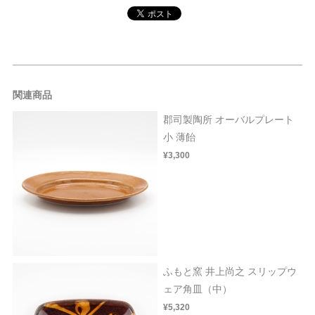
関連商品
郡司製陶所 オーバルプレート
小 薄飴
¥3,300
ふもと窯 井上尚之 スリップウ
ェア角皿（中）
¥5,320