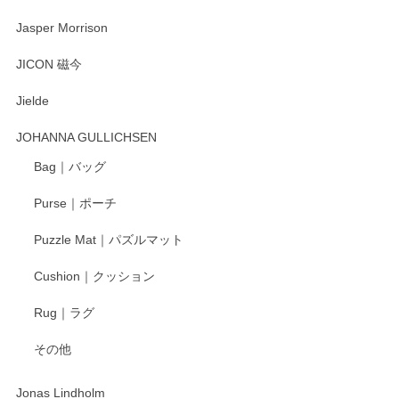
2025/08/20
Jasper Morrison
とても可愛らしい。
JICON 磁今
Jielde
この度はペンシルオンラインショップでのご購
入、そしてレビューまで誠にありがとうござい
JOHANNA GULLICHSEN
ます。気に入って頂けたようで嬉しく思いま
す。今後ともどうぞよろしくお願いいたしま
Bag｜バッグ
す。
Purse｜ポーチ
Puzzle Mat｜パズルマット
柴田慶信商店 大館曲げわっぱ 白木小判弁当箱（大）
Cushion｜クッション
2025/04/16
Rug｜ラグ
入金翌日にすぐ届きました！ 梱包も丁寧にして頂きメッセー
その他
ジもありがとうございました。 初めてのわっぱ弁当箱で大切
な物を開けるようにドキドキしながら開封しました。綺麗な
わっぱで感激です！ これから大切に使って風合いが変わるの
Jonas Lindholm