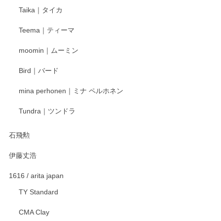
Taika｜タイカ
この度はペンシルオンラインショップをご利用
Teema｜ティーマ
頂き誠にありがとうございました。 そしてご丁
寧なレビューをありがとうございます。これか
moomin｜ムーミン
らもより良いご対応ができるよう努めてまいり
ます。またのご利用をお待ちしております。
Bird｜バード
mina perhonen｜ミナ ペルホネン
宮島工芸製作所 返しヘラ 小
Tundra｜ツンドラ
2025/12/21
石飛勲
伊藤丈浩
渡邉陽子 マグカップ
2025/11/23
1616 / arita japan
TY Standard
CMA Clay
渡邉陽子 マーメイドタマネギガール 飾蓋付花入