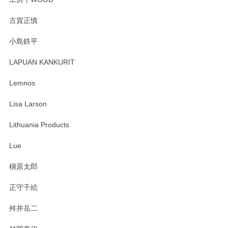
森脇靖 湯呑 若苗釉
古賀正慎
2025/04/07
小島鉄平
レビューが遅くなり申し訳ありません、 無事届いておりま
す。 素敵な湯呑みでとても気に入りました。 発送も早く、
LAPUAN KANKURIT
ありがとうございます。 メッセージもありがとうございまし
たm(_)m
Lemnos
Lisa Larson
この度は当店をご利用頂き誠にありがとうござ
います。無事に届いたようで安心いたしまし
Lithuania Products
た。ひとつひとつ個性がある素敵な湯呑ですよ
ね。気に入って頂けてうれしいです。マグカッ
Lue
プと花器のレビューもありがとうございます。
今後ともよろしくお願いいたします。
槇原太郎
正守千絵
舛井岳二
柴田慶信商店 大館曲げわっぱ 白木小判弁当箱（大）
2025/03/30