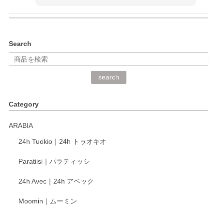
kata kata（カタカタ） 印判手小皿 ぶらさがり
Search
2026/06/15
深さや大きさがとてもちょうど良く、手に馴染み、洗いやす
search
く、他の柄も何枚かこちらで買い、毎食時に使用していま
す。ショップの方が大変丁寧で、1枚不良がありましたが快
Category
く交換して下さいました。
ARABIA
この度もレビューをご投稿いただき、誠にあり
24h Tuokio｜24h トゥオキオ
がとうございます。 同じシリーズの器を揃えて
ご愛用いただいているとのこと、大変嬉しく思
Paratiisi｜パラティッシ
います。 温かいお言葉をいただき、ありがとう
ございました。 今後ともどうぞよろしくお願い
24h Avec｜24h アベック
いたします。
Moomin｜ムーミン