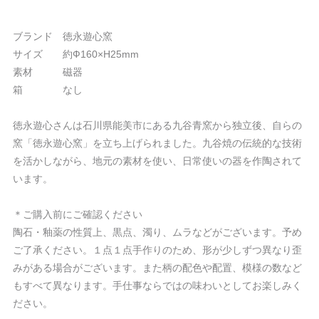
ブランド 徳永遊心窯
サイズ 約Ф160×H25mm
素材 磁器
箱 なし
徳永遊心さんは石川県能美市にある九谷青窯から独立後、自らの
窯「徳永遊心窯」を立ち上げられました。九谷焼の伝統的な技術
を活かしながら、地元の素材を使い、日常使いの器を作陶されて
います。
＊ご購入前にご確認ください
陶石・釉薬の性質上、黒点、濁り、ムラなどがございます。予め
ご了承ください。１点１点手作りのため、形が少しずつ異なり歪
みがある場合がございます。また柄の配色や配置、模様の数など
もすべて異なります。手仕事ならではの味わいとしてお楽しみく
ださい。