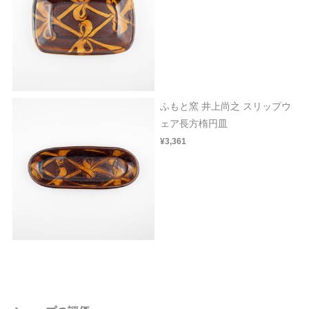
ふもと窯 井上尚之 スリップウ
ェア長方楕円皿
¥3,361