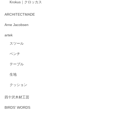
Krokus｜クロッカス
kata kata（カタカタ） 印判手小皿 たんぽぽ
2026/06/15
ARCHITECTMADE
深さや大きさがとてもちょうど良く、手に馴染み、洗いやす
Arne Jacobsen
く、他の柄も何枚かこちらで買い、毎食時に使用していま
artek
す。ショップの方が大変親切、丁寧で、また利用させて頂き
たいショップさんです。
スツール
ベンチ
この度はペンシルオンラインショップをご利用
いただき、誠にありがとうございます。 また、
テーブル
レビューをご投稿いただき、重ねてお礼申し上
げます。 深さや大きさ、使い心地を気に入って
生地
いただけたようで大変嬉しく思います。 毎食時
にご愛用いただいているとのこと、とても光栄
クッション
です。 温かいお言葉をいただき、ありがとうご
ざいます。 またのご利用を心よりお待ちしてお
ります。
四十沢木材工芸
BIRDS' WORDS