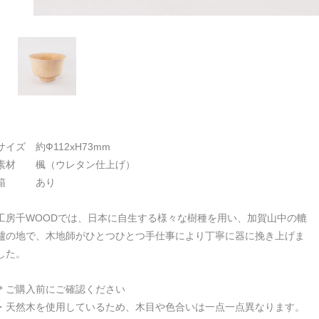
サイズ 約Ф112xH73mm
素材 楓（ウレタン仕上げ）
箱 あり
工房千WOODでは、日本に自生する様々な樹種を用い、加賀山中の轆
轤の地で、木地師がひとつひとつ手仕事により丁寧に器に挽き上げま
した。
＊ご購入前にご確認ください
・天然木を使用しているため、木目や色合いは一点一点異なります。