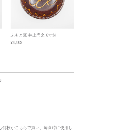
ふもと窯 井上尚之 6寸鉢
¥4,480
0
も何枚かこちらで買い、毎食時に使用し