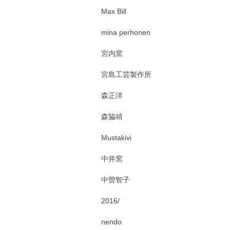
Max Bill
mina perhonen
宮内窯
宮島工芸製作所
森正洋
森脇靖
Mustakivi
中井窯
中曽智子
2016/
nendo