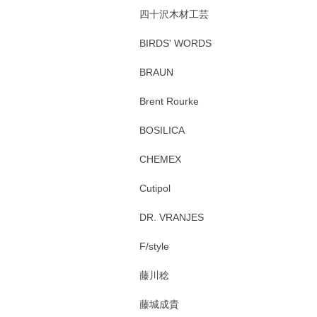
四十沢木材工芸
BIRDS' WORDS
BRAUN
Brent Rourke
BOSILICA
CHEMEX
Cutipol
DR. VRANJES
F/style
藤川稔
藤城成貴