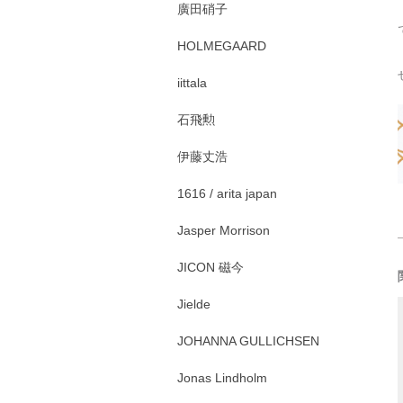
廣田硝子
HOLMEGAARD
iittala
石飛勲
伊藤丈浩
1616 / arita japan
Jasper Morrison
JICON 磁今
Jielde
JOHANNA GULLICHSEN
Jonas Lindholm