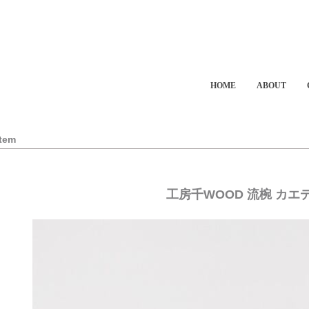
HOME
ABOUT
Item
工房千WOOD 流椀 カエ