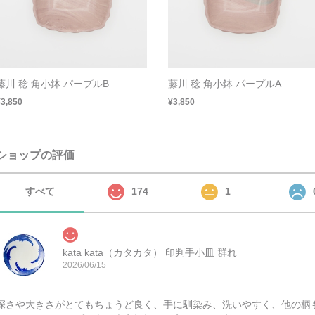
藤川 稔 角小鉢 パープルB
藤川 稔 角小鉢 パープルA
¥3,850
¥3,850
ショップの評価
すべて
174
1
kata kata（カタカタ） 印判手小皿 群れ
2026/06/15
深さや大きさがとてもちょうど良く、手に馴染み、洗いやすく、他の柄