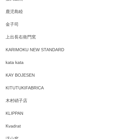
鹿児島睦
Sghr（スガハラ） Mini Vase（ミニベース） 一輪挿し 三角錐 クリアー
金子司
2025/04/07
上出長右衛門窯
プレゼント用に購入したので、まだ中は見れていないのです
が、 しっかり梱包されていたので割れてはないと思います。
KARIMOKU NEW STANDARD
kata kata
この度はペンシルオンラインショップをご利用
頂き誠にありがとうございます。 そしてレビュ
KAY BOJESEN
ーも大変嬉しく思います。 今後ともどうぞよろ
しくお願いいたします。
KITUTUKIFABRICA
木村硝子店
KLIPPAN
森脇靖 マグカップ 若苗釉
2025/04/07
Kvadrat
淡いグリーンのカラーがとても可愛いです❤️ ありがとうござ
渓山窯