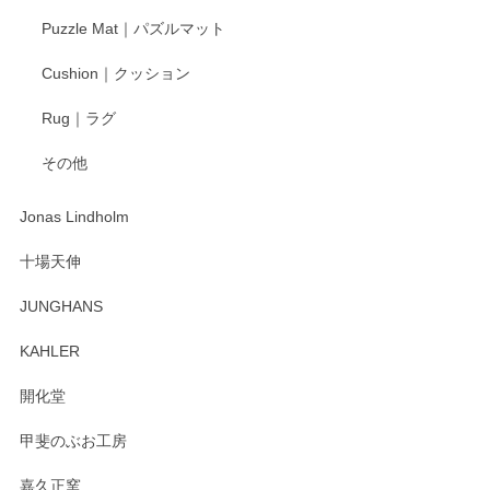
Puzzle Mat｜パズルマット
柴田慶信商店 大館曲げわっぱ 白木小判弁当箱（大）
Cushion｜クッション
2025/04/16
Rug｜ラグ
入金翌日にすぐ届きました！ 梱包も丁寧にして頂きメッセー
その他
ジもありがとうございました。 初めてのわっぱ弁当箱で大切
な物を開けるようにドキドキしながら開封しました。綺麗な
わっぱで感激です！ これから大切に使って風合いが変わるの
Jonas Lindholm
も楽しんで行きたいと思います。
十場天伸
この度はペンシルオンラインショップでのご購
JUNGHANS
入、そしてレビューまで誠にありがとうござい
ます。柴田慶信商店さんの曲げわっぱは、日々
KAHLER
の暮らしを豊かにするお品だと私たちも思って
おります。お手入れ方法がいろいろとございま
開化堂
すが、風合いとともにお楽しみ頂けますと幸い
です。今後ともどうぞよろしくお願いいたしま
甲斐のぶお工房
す。
嘉久正窯