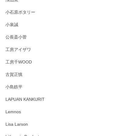
いましたm(_)m
小石原ポタリー
この度はペンシルオンラインショップをご利用
小泉誠
いただき誠にありがとうございました。森脇さ
んの作品はほっこりいたしますね。今後ともど
公長斎小菅
うぞよろしくお願いいたします。
工房アイザワ
工房千WOOD
森脇靖 湯呑 若苗釉
古賀正慎
2025/04/07
小島鉄平
レビューが遅くなり申し訳ありません、 無事届いておりま
す。 素敵な湯呑みでとても気に入りました。 発送も早く、
LAPUAN KANKURIT
ありがとうございます。 メッセージもありがとうございまし
たm(_)m
Lemnos
Lisa Larson
この度は当店をご利用頂き誠にありがとうござ
います。無事に届いたようで安心いたしまし