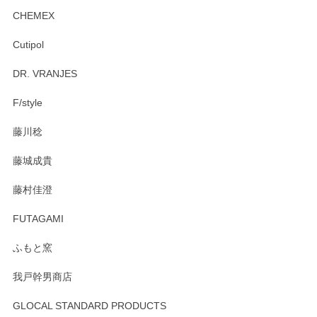
CHEMEX
Cutipol
Brent Rourke（ブレント ルーク） オーバルシェーカーボックス 4
DR. VRANJES
2026/01/15
F/style
注文から手元に届くまでとても早く、梱包もしっかりしてお
藤川稔
りました。お品もとても素敵でした。ありがとうございまし
た。
藤城成貴
この度はペンシルオンラインショップをご利用
藤村佳澄
頂き誠にありがとうございました。 そしてご丁
寧なレビューをありがとうございます。これか
FUTAGAMI
らもより良いご対応ができるよう努めてまいり
ます。またのご利用をお待ちしております。
ふもと窯
我戸幹男商店
GLOCAL STANDARD PRODUCTS
徳永遊心 みかんづくし 飯碗