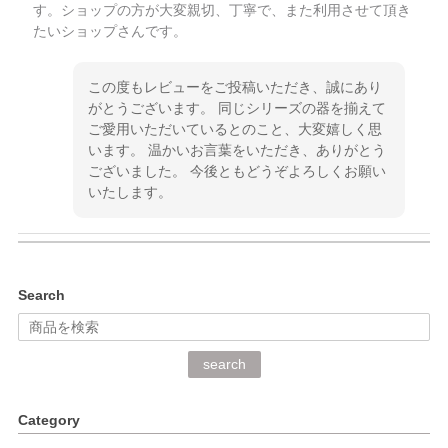
す。ショップの方が大変親切、丁寧で、また利用させて頂き
たいショップさんです。
この度もレビューをご投稿いただき、誠にあり
がとうございます。 同じシリーズの器を揃えて
ご愛用いただいているとのこと、大変嬉しく思
います。 温かいお言葉をいただき、ありがとう
ございました。 今後ともどうぞよろしくお願い
いたします。
kata kata（カタカタ） 印判手小皿 ぶらさがり
Search
2026/06/15
深さや大きさがとてもちょうど良く、手に馴染み、洗いやす
search
く、他の柄も何枚かこちらで買い、毎食時に使用していま
す。ショップの方が大変丁寧で、1枚不良がありましたが快
Category
く交換して下さいました。