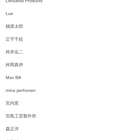
Lithuania Products
た。ひとつひとつ個性がある素敵な湯呑ですよ
ね。気に入って頂けてうれしいです。マグカッ
Lue
プと花器のレビューもありがとうございます。
今後ともよろしくお願いいたします。
槇原太郎
正守千絵
舛井岳二
柴田慶信商店 大館曲げわっぱ 白木小判弁当箱（大）
2025/03/30
舛岡真伊
Max Bill
zen to カレー皿 plate245 ホワイト
mina perhonen
2025/03/19
宮内窯
ステキなカレー皿早速使わせていただきました。 色々お手数
宮島工芸製作所
おかけしました。 ありがとうございます。
森正洋
この度はペンシルオンラインショップをご利用