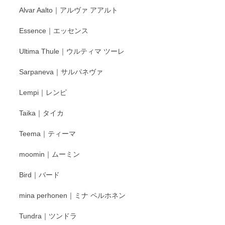
と幸いです。 今後ともよろしくお願いいたしま
Alvar Aalto｜アルヴァ アアルト
す。
Essence｜エッセンス
Ultima Thule｜ウルティマ ツーレ
徳永遊心 色絵花繋ぎ 飯碗
2025/12/24
Sarpaneva｜サルパネヴァ
Lempi｜レンピ
丁寧に対応していただきました。ありがとうございます◎
Taika｜タイカ
この度はペンシルオンラインショップをご利用
Teema｜ティーマ
頂き誠にありがとうございました。 そしてご丁
寧なレビューをありがとうございます。これか
moomin｜ムーミン
らもより良いご対応ができるよう努めてまいり
ます。またのご利用をお待ちしております。
Bird｜バード
mina perhonen｜ミナ ペルホネン
宮島工芸製作所 返しヘラ 小
Tundra｜ツンドラ
2025/12/21