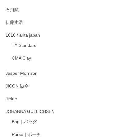
石飛勲
伊藤丈浩
渡邉陽子 マグカップ
2025/11/23
1616 / arita japan
TY Standard
CMA Clay
渡邉陽子 マーメイドタマネギガール 飾蓋付花入
2025/08/20
Jasper Morrison
とても可愛らしい。
JICON 磁今
Jielde
この度はペンシルオンラインショップでのご購
入、そしてレビューまで誠にありがとうござい
JOHANNA GULLICHSEN
ます。気に入って頂けたようで嬉しく思いま
す。今後ともどうぞよろしくお願いいたしま
Bag｜バッグ
す。
Purse｜ポーチ