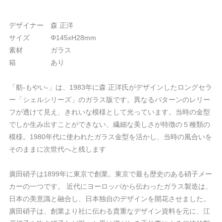
デザイナー 森 正洋
サイズ Φ145xH28mm
素材 ガラス
箱 あり
「舫-もやい-」は、1983年に森 正洋氏がデザインしたロングセラ
ー「シェルシリーズ」のガラス版です。異なるパターンのレリー
フが透けて見え、きれいな模様として光っています。当時の金型
でしか生み出すことができない、繊細な美しさが特徴の５種類の
模様。1980年代に使われたガラス金型を活かし、当時の風合いを
そのままに次世代へと残します
廣田硝子は1899年に東京で創業。東京で最も歴史のある硝子メー
カーの一つです。 近代にヨーロッパから伝わったガラス製造は、
日本の美意識と融合し、日本独自のデザインを開花させました。
廣田硝子は、創業より社に伝わる貴重なデザイン資料を元に、江