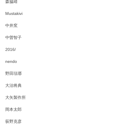
森脇靖
頂き、レビューもありがとうございます。カレ
ー皿を気に入って頂けたようで安心しました。
Mustakivi
気になられるものがありましたら、またお気軽
にお問い合わせください。今後ともよろしくお
中井窯
願いいたします。
中曽智子
2016/
PASS THE BATON（パス ザ バトン） x mina perhonen（ミナ ペルホネン） ディーププレート（咲いている花にただ笑ふ）ミントグリーン
2025/02/12
nendo
野田琺瑯
大治将典
PASS THE BATON（パス ザ バトン） x mina perhonen（ミナ ペルホネン） プレート（咲いている花にただ笑ふ）ミントグリーン
2025/02/12
大矢製作所
岡本太郎
荻野克彦