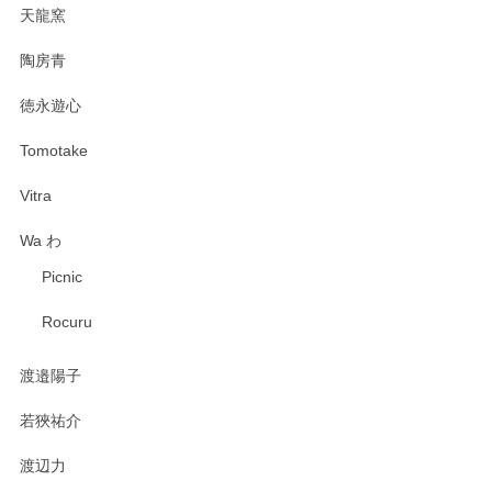
天龍窯
陶房青
徳永遊心
Tomotake
Vitra
Wa わ
Picnic
Rocuru
渡邉陽子
若狹祐介
渡辺力