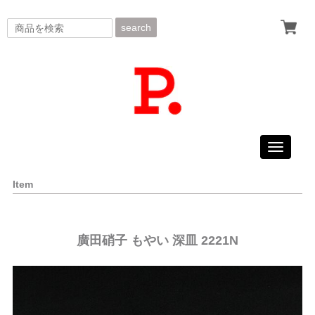
search
Toggle
navigati
Item
廣田硝子 もやい 深皿 2221N