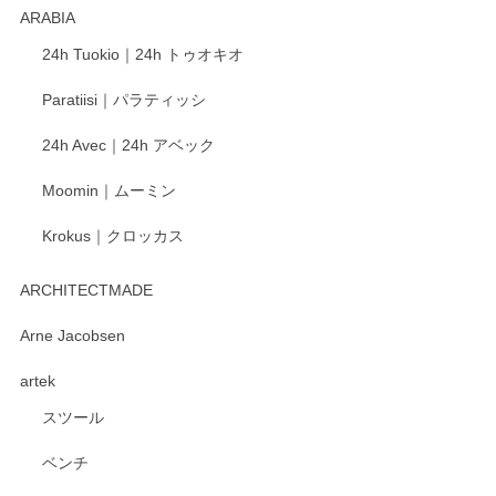
ARABIA
この度もレビューをご投稿いただき、誠にあり
24h Tuokio｜24h トゥオキオ
がとうございます。 同じシリーズの器を揃えて
ご愛用いただいているとのこと、大変嬉しく思
Paratiisi｜パラティッシ
います。 温かいお言葉をいただき、ありがとう
ございました。 今後ともどうぞよろしくお願い
24h Avec｜24h アベック
いたします。
Moomin｜ムーミン
Krokus｜クロッカス
kata kata（カタカタ） 印判手小皿 たんぽぽ
2026/06/15
ARCHITECTMADE
深さや大きさがとてもちょうど良く、手に馴染み、洗いやす
Arne Jacobsen
く、他の柄も何枚かこちらで買い、毎食時に使用していま
artek
す。ショップの方が大変親切、丁寧で、また利用させて頂き
たいショップさんです。
スツール
ベンチ
この度はペンシルオンラインショップをご利用
いただき、誠にありがとうございます。 また、