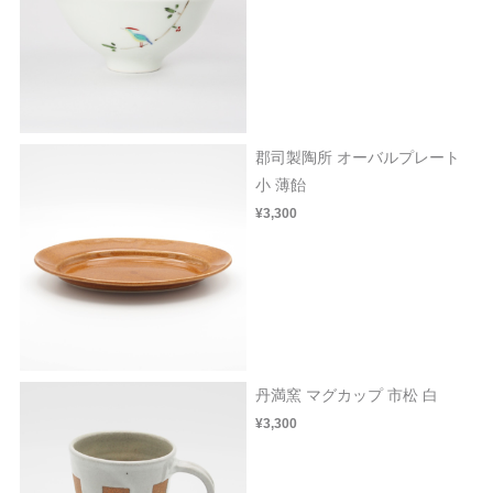
郡司製陶所 オーバルプレート
小 薄飴
¥3,300
丹満窯 マグカップ 市松 白
¥3,300