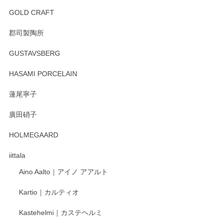
2025/12/31
GOLD CRAFT
郡司製陶所
徳永遊心 みかんづくし マグカップ
GUSTAVSBERG
2025/12/31
HASAMI PORCELAIN
蓮尾寧子
徳永遊心 みかんづくし 口巻皿6寸
廣田硝子
2025/12/31
HOLMEGAARD
徳永遊心さんの作品が好きなので、購入できうれしいです。
これからも楽しみにしています。
iittala
Aino Aalto｜アイノ アアルト
レビューをありがとうございます。 そしてお喜
Kartio｜カルティオ
び頂き嬉しいです。 徳永遊心窯の器はこれから
もいろいろと入荷の予定です。 ペンシルインス
Kastehelmi｜カステヘルミ
タグラムにて入荷状況のご確認をして頂けます