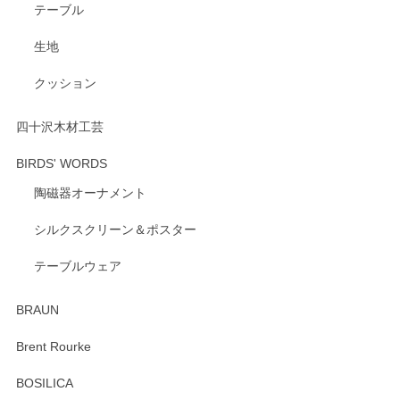
テーブル
レビューをご投稿いただき、重ねてお礼申し上
げます。 深さや大きさ、使い心地を気に入って
生地
いただけたようで大変嬉しく思います。 毎食時
にご愛用いただいているとのこと、とても光栄
クッション
です。 温かいお言葉をいただき、ありがとうご
ざいます。 またのご利用を心よりお待ちしてお
ります。
四十沢木材工芸
BIRDS' WORDS
陶磁器オーナメント
出西窯 カップ＆ソーサー 呉須
2026/04/24
シルクスクリーン＆ポスター
テーブルウェア
ありがとうございました。 出西窯のカップ&ソーサーを探し
ていたので、購入出来て良かったです♪
BRAUN
この度はペンシルオンラインショップをご利用
Brent Rourke
頂き誠にありがとうございます。 お探しのカッ
プ＆ソーサーをお届けでき嬉しく思います。 今
BOSILICA
後ともどうぞよろしくお願いいたします。