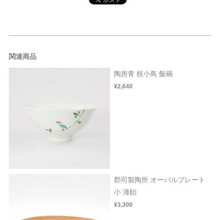
関連商品
陶房青 枝小鳥 飯碗
¥2,640
郡司製陶所 オーバルプレート
小 薄飴
¥3,300