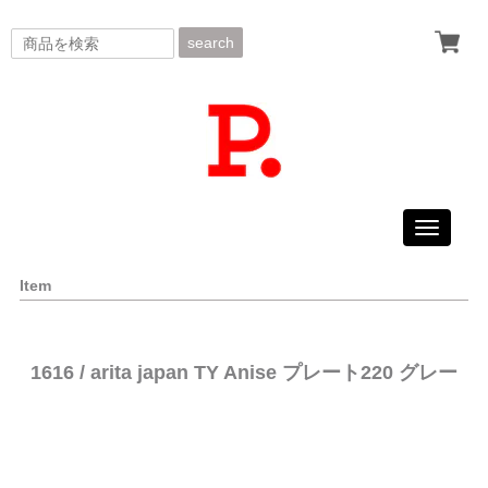
search
Toggle
navigati
Item
1616 / arita japan TY Anise プレート220 グレー