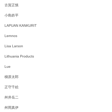
森脇靖 湯呑 若苗釉
古賀正慎
2025/04/07
小島鉄平
レビューが遅くなり申し訳ありません、 無事届いておりま
す。 素敵な湯呑みでとても気に入りました。 発送も早く、
LAPUAN KANKURIT
ありがとうございます。 メッセージもありがとうございまし
たm(_)m
Lemnos
Lisa Larson
この度は当店をご利用頂き誠にありがとうござ
います。無事に届いたようで安心いたしまし
Lithuania Products
た。ひとつひとつ個性がある素敵な湯呑ですよ
ね。気に入って頂けてうれしいです。マグカッ
Lue
プと花器のレビューもありがとうございます。
今後ともよろしくお願いいたします。
槇原太郎
正守千絵
舛井岳二
柴田慶信商店 大館曲げわっぱ 白木小判弁当箱（大）
2025/03/30
舛岡真伊