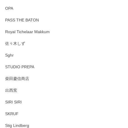
OPA
PASS THE BATON
Royal Tichelaar Makkum
佐々木しず
Sghr
STUDIO PREPA
柴田慶信商店
出西窯
SIRI SIRI
SKRUF
Stig Lindberg