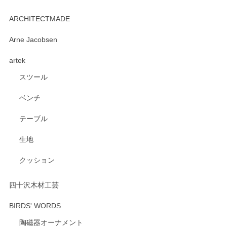
kata kata（カタカタ） 印判手小皿 たんぽぽ
2026/06/15
ARCHITECTMADE
深さや大きさがとてもちょうど良く、手に馴染み、洗いやす
Arne Jacobsen
く、他の柄も何枚かこちらで買い、毎食時に使用していま
artek
す。ショップの方が大変親切、丁寧で、また利用させて頂き
たいショップさんです。
スツール
ベンチ
この度はペンシルオンラインショップをご利用
いただき、誠にありがとうございます。 また、
テーブル
レビューをご投稿いただき、重ねてお礼申し上
げます。 深さや大きさ、使い心地を気に入って
生地
いただけたようで大変嬉しく思います。 毎食時
にご愛用いただいているとのこと、とても光栄
クッション
です。 温かいお言葉をいただき、ありがとうご
ざいます。 またのご利用を心よりお待ちしてお
ります。
四十沢木材工芸
BIRDS' WORDS
陶磁器オーナメント