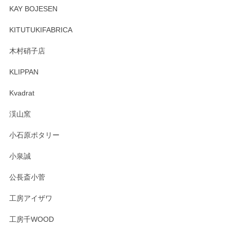
頂き誠にありがとうございます。 そしてレビュ
KAY BOJESEN
ーも大変嬉しく思います。 今後ともどうぞよろ
しくお願いいたします。
KITUTUKIFABRICA
木村硝子店
KLIPPAN
森脇靖 マグカップ 若苗釉
2025/04/07
Kvadrat
淡いグリーンのカラーがとても可愛いです❤️ ありがとうござ
渓山窯
いましたm(_)m
小石原ポタリー
この度はペンシルオンラインショップをご利用
小泉誠
いただき誠にありがとうございました。森脇さ
んの作品はほっこりいたしますね。今後ともど
公長斎小菅
うぞよろしくお願いいたします。
工房アイザワ
工房千WOOD