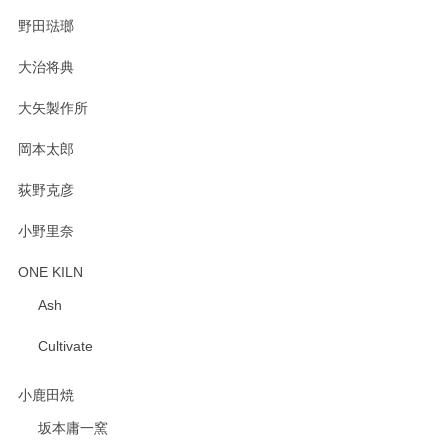
野田琺瑯
大治将典
PASS THE BATON（パス ザ バトン） x mina perhonen（ミナ ペルホネン） プレート（咲いている花にただ笑ふ）ミントグリーン
2025/02/12
大矢製作所
岡本太郎
荻野克彦
小野里奈
ONE KILN
Ash
Cultivate
小鹿田焼
坂本庸一窯