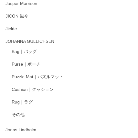
Jasper Morrison
とても可愛らしい。
JICON 磁今
Jielde
この度はペンシルオンラインショップでのご購
入、そしてレビューまで誠にありがとうござい
JOHANNA GULLICHSEN
ます。気に入って頂けたようで嬉しく思いま
す。今後ともどうぞよろしくお願いいたしま
Bag｜バッグ
す。
Purse｜ポーチ
Puzzle Mat｜パズルマット
柴田慶信商店 大館曲げわっぱ 白木小判弁当箱（大）
Cushion｜クッション
2025/04/16
Rug｜ラグ
入金翌日にすぐ届きました！ 梱包も丁寧にして頂きメッセー
その他
ジもありがとうございました。 初めてのわっぱ弁当箱で大切
な物を開けるようにドキドキしながら開封しました。綺麗な
わっぱで感激です！ これから大切に使って風合いが変わるの
Jonas Lindholm
も楽しんで行きたいと思います。