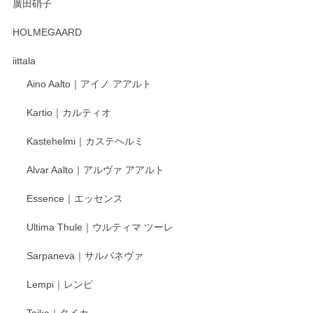
廣田硝子
2025/12/31
HOLMEGAARD
徳永遊心さんの作品が好きなので、購入できうれしいです。
これからも楽しみにしています。
iittala
Aino Aalto｜アイノ アアルト
レビューをありがとうございます。 そしてお喜
Kartio｜カルティオ
び頂き嬉しいです。 徳永遊心窯の器はこれから
もいろいろと入荷の予定です。 ペンシルインス
Kastehelmi｜カステヘルミ
タグラムにて入荷状況のご確認をして頂けます
と幸いです。 今後ともよろしくお願いいたしま
Alvar Aalto｜アルヴァ アアルト
す。
Essence｜エッセンス
Ultima Thule｜ウルティマ ツーレ
徳永遊心 色絵花繋ぎ 飯碗
2025/12/24
Sarpaneva｜サルパネヴァ
Lempi｜レンピ
丁寧に対応していただきました。ありがとうございます◎
Taika｜タイカ