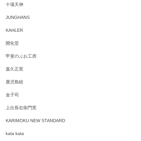
十場天伸
この度はペンシルオンラインショップでのご購
JUNGHANS
入、そしてレビューまで誠にありがとうござい
ます。柴田慶信商店さんの曲げわっぱは、日々
KAHLER
の暮らしを豊かにするお品だと私たちも思って
おります。お手入れ方法がいろいろとございま
開化堂
すが、風合いとともにお楽しみ頂けますと幸い
です。今後ともどうぞよろしくお願いいたしま
甲斐のぶお工房
す。
嘉久正窯
鹿児島睦
Sghr（スガハラ） Mini Vase（ミニベース） 一輪挿し 三角錐 クリアー
金子司
2025/04/07
上出長右衛門窯
プレゼント用に購入したので、まだ中は見れていないのです
が、 しっかり梱包されていたので割れてはないと思います。
KARIMOKU NEW STANDARD
kata kata
この度はペンシルオンラインショップをご利用