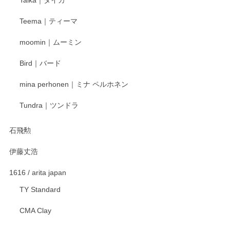
この度はペンシルオンラインショップをご利用
Teema｜ティーマ
頂き誠にありがとうございました。 そしてご丁
寧なレビューをありがとうございます。これか
moomin｜ムーミン
らもより良いご対応ができるよう努めてまいり
ます。またのご利用をお待ちしております。
Bird｜バード
mina perhonen｜ミナ ペルホネン
宮島工芸製作所 返しヘラ 小
Tundra｜ツンドラ
2025/12/21
石飛勲
伊藤丈浩
渡邉陽子 マグカップ
2025/11/23
1616 / arita japan
TY Standard
CMA Clay
渡邉陽子 マーメイドタマネギガール 飾蓋付花入
2025/08/20