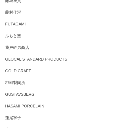
藤城成貴
この度はペンシルオンラインショップをご利用
藤村佳澄
頂き誠にありがとうございました。 そしてご丁
寧なレビューをありがとうございます。これか
FUTAGAMI
らもより良いご対応ができるよう努めてまいり
ます。またのご利用をお待ちしております。
ふもと窯
我戸幹男商店
GLOCAL STANDARD PRODUCTS
徳永遊心 みかんづくし 飯碗
2025/12/31
GOLD CRAFT
郡司製陶所
徳永遊心 みかんづくし マグカップ
GUSTAVSBERG
2025/12/31
HASAMI PORCELAIN
蓮尾寧子
徳永遊心 みかんづくし 口巻皿6寸