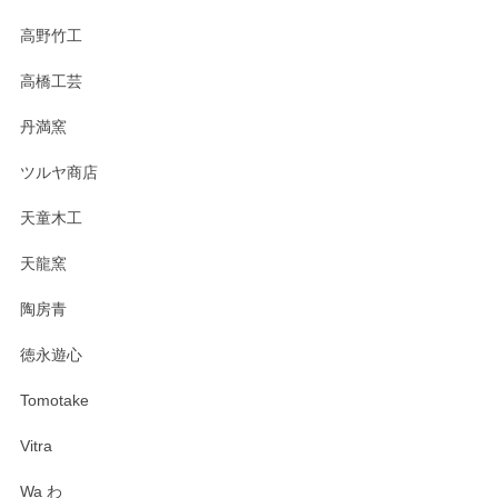
高野竹工
高橋工芸
丹満窯
ツルヤ商店
天童木工
天龍窯
陶房青
徳永遊心
Tomotake
Vitra
Wa わ