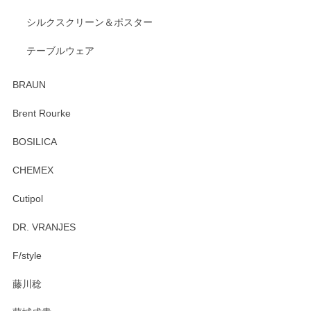
出西窯 カップ＆ソーサー 呉須
2026/04/24
シルクスクリーン＆ポスター
テーブルウェア
ありがとうございました。 出西窯のカップ&ソーサーを探し
ていたので、購入出来て良かったです♪
BRAUN
この度はペンシルオンラインショップをご利用
Brent Rourke
頂き誠にありがとうございます。 お探しのカッ
プ＆ソーサーをお届けでき嬉しく思います。 今
BOSILICA
後ともどうぞよろしくお願いいたします。
CHEMEX
Cutipol
Brent Rourke（ブレント ルーク） オーバルシェーカーボックス 4
DR. VRANJES
2026/01/15
F/style
注文から手元に届くまでとても早く、梱包もしっかりしてお
藤川稔
りました。お品もとても素敵でした。ありがとうございまし
た。