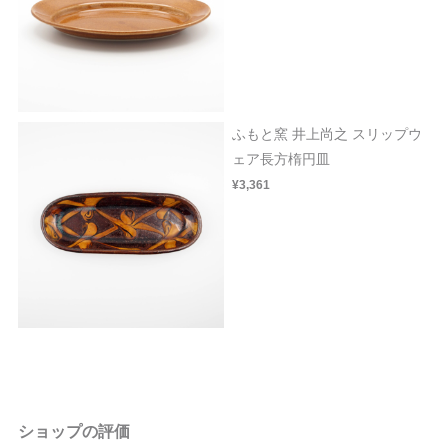
ふもと窯 井上尚之 スリップウ
ェア長方楕円皿
¥3,361
ショップの評価