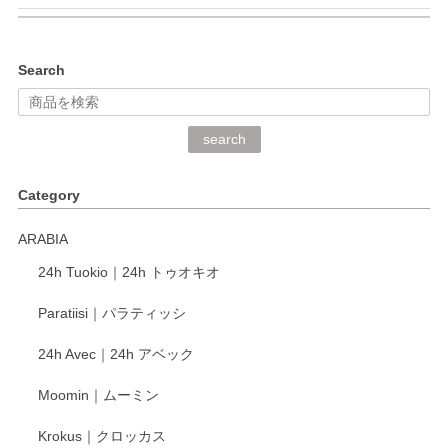
kata kata（カタカタ） 印判手小皿 ぶらさがり
Search
2026/06/15
深さや大きさがとてもちょうど良く、手に馴染み、洗いやす
search
く、他の柄も何枚かこちらで買い、毎食時に使用していま
す。ショップの方が大変丁寧で、1枚不良がありましたが快
Category
く交換して下さいました。
ARABIA
この度もレビューをご投稿いただき、誠にあり
24h Tuokio｜24h トゥオキオ
がとうございます。 同じシリーズの器を揃えて
ご愛用いただいているとのこと、大変嬉しく思
Paratiisi｜パラティッシ
います。 温かいお言葉をいただき、ありがとう
ございました。 今後ともどうぞよろしくお願い
24h Avec｜24h アベック
いたします。
Moomin｜ムーミン
Krokus｜クロッカス