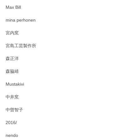
Max Bill
zen to カレー皿 plate245 ホワイト
mina perhonen
2025/03/19
宮内窯
ステキなカレー皿早速使わせていただきました。 色々お手数
宮島工芸製作所
おかけしました。 ありがとうございます。
森正洋
この度はペンシルオンラインショップをご利用
森脇靖
頂き、レビューもありがとうございます。カレ
ー皿を気に入って頂けたようで安心しました。
Mustakivi
気になられるものがありましたら、またお気軽
にお問い合わせください。今後ともよろしくお
中井窯
願いいたします。
中曽智子
2016/
PASS THE BATON（パス ザ バトン） x mina perhonen（ミナ ペルホネン） ディーププレート（咲いている花にただ笑ふ）ミントグリーン
2025/02/12
nendo