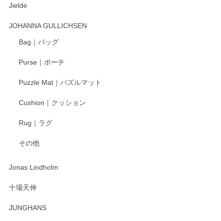
Jielde
この度はペンシルオンラインショップでのご購
入、そしてレビューまで誠にありがとうござい
JOHANNA GULLICHSEN
ます。気に入って頂けたようで嬉しく思いま
す。今後ともどうぞよろしくお願いいたしま
Bag｜バッグ
す。
Purse｜ポーチ
Puzzle Mat｜パズルマット
柴田慶信商店 大館曲げわっぱ 白木小判弁当箱（大）
Cushion｜クッション
2025/04/16
Rug｜ラグ
入金翌日にすぐ届きました！ 梱包も丁寧にして頂きメッセー
その他
ジもありがとうございました。 初めてのわっぱ弁当箱で大切
な物を開けるようにドキドキしながら開封しました。綺麗な
わっぱで感激です！ これから大切に使って風合いが変わるの
Jonas Lindholm
も楽しんで行きたいと思います。
十場天伸
この度はペンシルオンラインショップでのご購
JUNGHANS
入、そしてレビューまで誠にありがとうござい