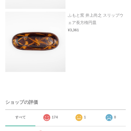
ふもと窯 井上尚之 スリップウ
ェア長方楕円皿
¥3,361
ショップの評価
すべて
174
1
0