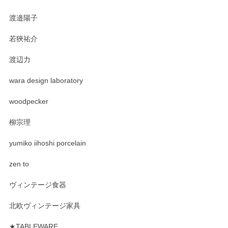
渡邉陽子
若狹祐介
渡辺力
wara design laboratory
woodpecker
柳宗理
yumiko iihoshi porcelain
zen to
ヴィンテージ食器
北欧ヴィンテージ家具
★TABLEWARE