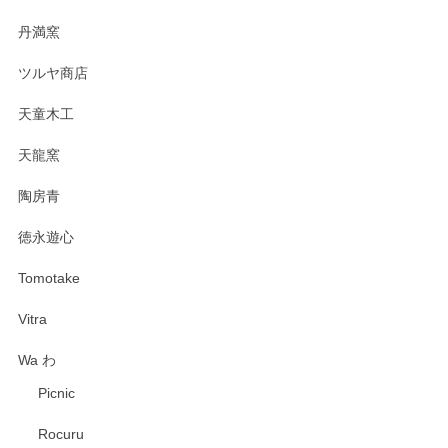
丹満窯
ツルヤ商店
天童木工
天龍窯
陶房青
徳永遊心
Tomotake
Vitra
Wa わ
Picnic
Rocuru