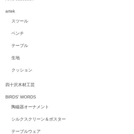
く、他の柄も何枚かこちらで買い、毎食時に使用していま
artek
す。ショップの方が大変親切、丁寧で、また利用させて頂き
たいショップさんです。
スツール
ベンチ
この度はペンシルオンラインショップをご利用
いただき、誠にありがとうございます。 また、
テーブル
レビューをご投稿いただき、重ねてお礼申し上
げます。 深さや大きさ、使い心地を気に入って
生地
いただけたようで大変嬉しく思います。 毎食時
にご愛用いただいているとのこと、とても光栄
クッション
です。 温かいお言葉をいただき、ありがとうご
ざいます。 またのご利用を心よりお待ちしてお
ります。
四十沢木材工芸
BIRDS' WORDS
陶磁器オーナメント
出西窯 カップ＆ソーサー 呉須
2026/04/24
シルクスクリーン＆ポスター
テーブルウェア