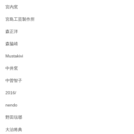
宮内窯
ステキなカレー皿早速使わせていただきました。 色々お手数
宮島工芸製作所
おかけしました。 ありがとうございます。
森正洋
この度はペンシルオンラインショップをご利用
森脇靖
頂き、レビューもありがとうございます。カレ
ー皿を気に入って頂けたようで安心しました。
Mustakivi
気になられるものがありましたら、またお気軽
にお問い合わせください。今後ともよろしくお
中井窯
願いいたします。
中曽智子
2016/
PASS THE BATON（パス ザ バトン） x mina perhonen（ミナ ペルホネン） ディーププレート（咲いている花にただ笑ふ）ミントグリーン
2025/02/12
nendo
野田琺瑯
大治将典
PASS THE BATON（パス ザ バトン） x mina perhonen（ミナ ペルホネン） プレート（咲いている花にただ笑ふ）ミントグリーン