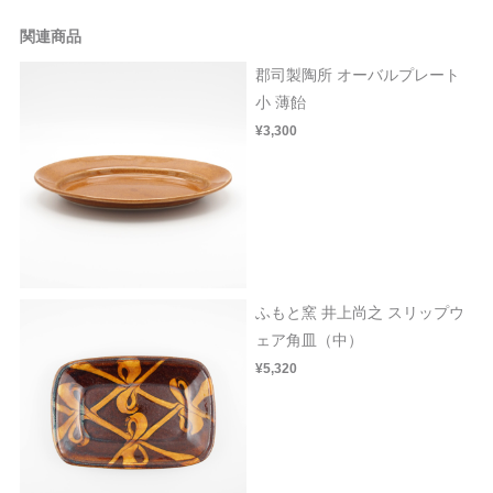
関連商品
郡司製陶所 オーバルプレート
小 薄飴
¥3,300
ふもと窯 井上尚之 スリップウ
ェア角皿（中）
¥5,320