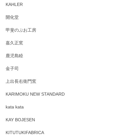
ます。柴田慶信商店さんの曲げわっぱは、日々
KAHLER
の暮らしを豊かにするお品だと私たちも思って
おります。お手入れ方法がいろいろとございま
開化堂
すが、風合いとともにお楽しみ頂けますと幸い
です。今後ともどうぞよろしくお願いいたしま
甲斐のぶお工房
す。
嘉久正窯
鹿児島睦
Sghr（スガハラ） Mini Vase（ミニベース） 一輪挿し 三角錐 クリアー
金子司
2025/04/07
上出長右衛門窯
プレゼント用に購入したので、まだ中は見れていないのです
が、 しっかり梱包されていたので割れてはないと思います。
KARIMOKU NEW STANDARD
kata kata
この度はペンシルオンラインショップをご利用
頂き誠にありがとうございます。 そしてレビュ
KAY BOJESEN
ーも大変嬉しく思います。 今後ともどうぞよろ
しくお願いいたします。
KITUTUKIFABRICA