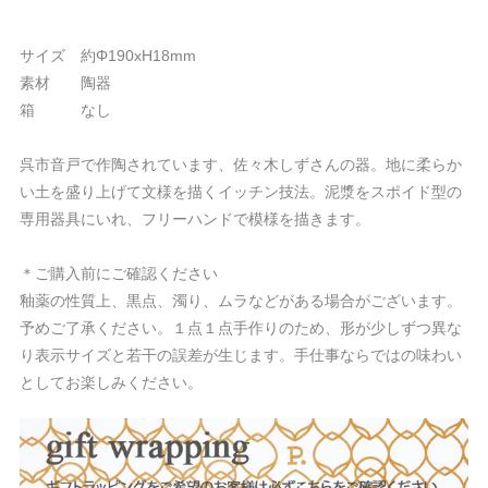
サイズ 約Φ190xH18mm
素材 陶器
箱 なし
呉市音戸で作陶されています、佐々木しずさんの器。地に柔らか
い土を盛り上げて文様を描くイッチン技法。泥漿をスポイド型の
専用器具にいれ、フリーハンドで模様を描きます。
＊ご購入前にご確認ください
釉薬の性質上、黒点、濁り、ムラなどがある場合がございます。
予めご了承ください。１点１点手作りのため、形が少しずつ異な
り表示サイズと若干の誤差が生じます。手仕事ならではの味わい
としてお楽しみください。