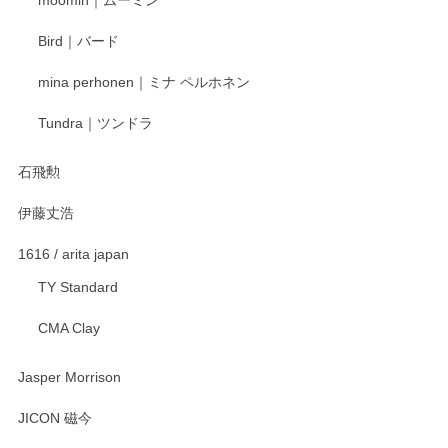
moomin｜ムーミン
らもより良いご対応ができるよう努めてまいり
ます。またのご利用をお待ちしております。
Bird｜バード
mina perhonen｜ミナ ペルホネン
宮島工芸製作所 返しヘラ 小
Tundra｜ツンドラ
2025/12/21
石飛勲
伊藤丈浩
渡邉陽子 マグカップ
2025/11/23
1616 / arita japan
TY Standard
CMA Clay
渡邉陽子 マーメイドタマネギガール 飾蓋付花入
2025/08/20
Jasper Morrison
とても可愛らしい。
JICON 磁今