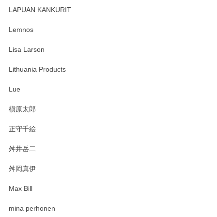
す。 素敵な湯呑みでとても気に入りました。 発送も早く、
LAPUAN KANKURIT
ありがとうございます。 メッセージもありがとうございまし
たm(_)m
Lemnos
Lisa Larson
この度は当店をご利用頂き誠にありがとうござ
います。無事に届いたようで安心いたしまし
Lithuania Products
た。ひとつひとつ個性がある素敵な湯呑ですよ
ね。気に入って頂けてうれしいです。マグカッ
Lue
プと花器のレビューもありがとうございます。
今後ともよろしくお願いいたします。
槇原太郎
正守千絵
舛井岳二
柴田慶信商店 大館曲げわっぱ 白木小判弁当箱（大）
2025/03/30
舛岡真伊
Max Bill
zen to カレー皿 plate245 ホワイト
mina perhonen
2025/03/19