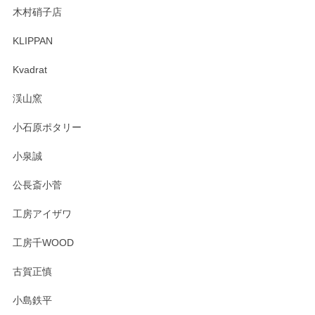
木村硝子店
KLIPPAN
森脇靖 マグカップ 若苗釉
2025/04/07
Kvadrat
淡いグリーンのカラーがとても可愛いです❤️ ありがとうござ
渓山窯
いましたm(_)m
小石原ポタリー
この度はペンシルオンラインショップをご利用
小泉誠
いただき誠にありがとうございました。森脇さ
んの作品はほっこりいたしますね。今後ともど
公長斎小菅
うぞよろしくお願いいたします。
工房アイザワ
工房千WOOD
森脇靖 湯呑 若苗釉
古賀正慎
2025/04/07
小島鉄平
レビューが遅くなり申し訳ありません、 無事届いておりま