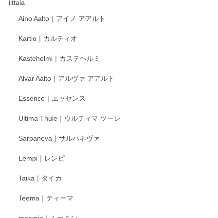
これからも楽しみにしています。
iittala
Aino Aalto｜アイノ アアルト
レビューをありがとうございます。 そしてお喜
Kartio｜カルティオ
び頂き嬉しいです。 徳永遊心窯の器はこれから
もいろいろと入荷の予定です。 ペンシルインス
Kastehelmi｜カステヘルミ
タグラムにて入荷状況のご確認をして頂けます
と幸いです。 今後ともよろしくお願いいたしま
Alvar Aalto｜アルヴァ アアルト
す。
Essence｜エッセンス
Ultima Thule｜ウルティマ ツーレ
徳永遊心 色絵花繋ぎ 飯碗
2025/12/24
Sarpaneva｜サルパネヴァ
Lempi｜レンピ
丁寧に対応していただきました。ありがとうございます◎
Taika｜タイカ
この度はペンシルオンラインショップをご利用
Teema｜ティーマ
頂き誠にありがとうございました。 そしてご丁
寧なレビューをありがとうございます。これか