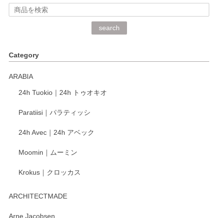
深さや大きさがとてもちょうど良く、手に馴染み、洗いやす
search
く、他の柄も何枚かこちらで買い、毎食時に使用していま
す。ショップの方が大変丁寧で、1枚不良がありましたが快
Category
く交換して下さいました。
ARABIA
この度もレビューをご投稿いただき、誠にあり
24h Tuokio｜24h トゥオキオ
がとうございます。 同じシリーズの器を揃えて
ご愛用いただいているとのこと、大変嬉しく思
Paratiisi｜パラティッシ
います。 温かいお言葉をいただき、ありがとう
ございました。 今後ともどうぞよろしくお願い
24h Avec｜24h アベック
いたします。
Moomin｜ムーミン
Krokus｜クロッカス
kata kata（カタカタ） 印判手小皿 たんぽぽ
2026/06/15
ARCHITECTMADE
深さや大きさがとてもちょうど良く、手に馴染み、洗いやす
Arne Jacobsen