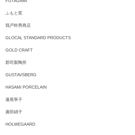
寧なレビューをありがとうございます。これか
FUTAGAMI
らもより良いご対応ができるよう努めてまいり
ます。またのご利用をお待ちしております。
ふもと窯
我戸幹男商店
GLOCAL STANDARD PRODUCTS
徳永遊心 みかんづくし 飯碗
2025/12/31
GOLD CRAFT
郡司製陶所
徳永遊心 みかんづくし マグカップ
GUSTAVSBERG
2025/12/31
HASAMI PORCELAIN
蓮尾寧子
徳永遊心 みかんづくし 口巻皿6寸
廣田硝子
2025/12/31
HOLMEGAARD
徳永遊心さんの作品が好きなので、購入できうれしいです。