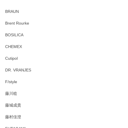
ありがとうございました。 出西窯のカップ&ソーサーを探し
ていたので、購入出来て良かったです♪
BRAUN
この度はペンシルオンラインショップをご利用
Brent Rourke
頂き誠にありがとうございます。 お探しのカッ
プ＆ソーサーをお届けでき嬉しく思います。 今
BOSILICA
後ともどうぞよろしくお願いいたします。
CHEMEX
Cutipol
Brent Rourke（ブレント ルーク） オーバルシェーカーボックス 4
DR. VRANJES
2026/01/15
F/style
注文から手元に届くまでとても早く、梱包もしっかりしてお
藤川稔
りました。お品もとても素敵でした。ありがとうございまし
た。
藤城成貴
この度はペンシルオンラインショップをご利用
藤村佳澄
頂き誠にありがとうございました。 そしてご丁