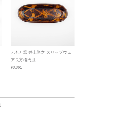
ふもと窯 井上尚之 スリップウェ
ア長方楕円皿
¥3,361
0