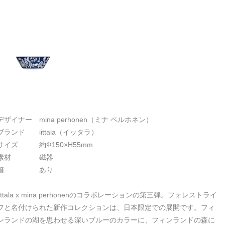
デザイナー mina perhonen（ミナ ペルホネン）
ブランド iittala（イッタラ）
サイズ 約Ф150×H55mm
素材 磁器
箱 あり
iittala x mina perhonenのコラボレーションの第三弾。フォレストライ
フと名付けられた新作コレクションは、日本限定での展開です。フィ
ンランドの湖を思わせる深いブルーのカラーに、フィンランドの森に