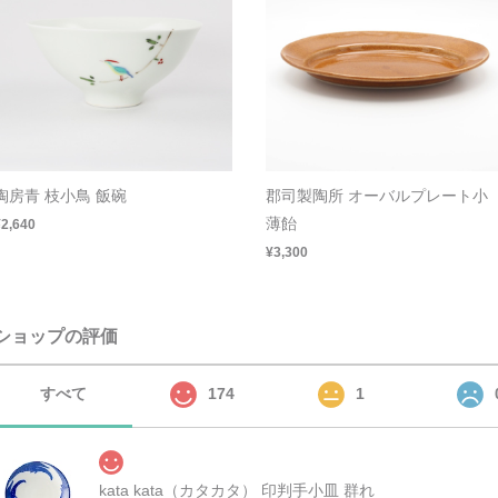
陶房青 枝小鳥 飯碗
郡司製陶所 オーバルプレート小
薄飴
¥2,640
¥3,300
ショップの評価
すべて
174
1
kata kata（カタカタ） 印判手小皿 群れ