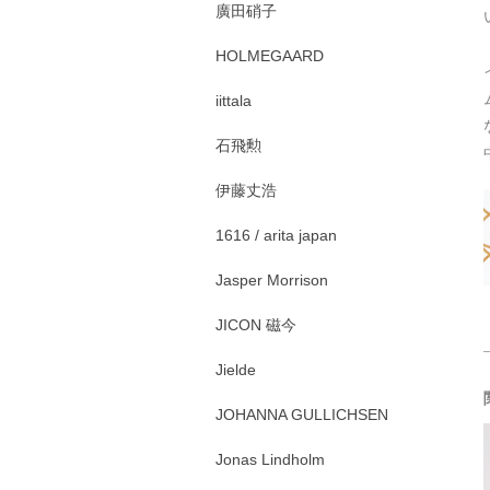
廣田硝子
HOLMEGAARD
iittala
石飛勲
伊藤丈浩
1616 / arita japan
Jasper Morrison
JICON 磁今
Jielde
JOHANNA GULLICHSEN
Jonas Lindholm