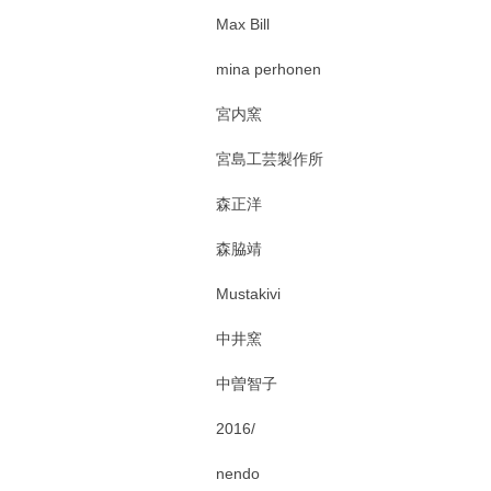
Max Bill
mina perhonen
宮内窯
宮島工芸製作所
森正洋
森脇靖
Mustakivi
中井窯
中曽智子
2016/
nendo