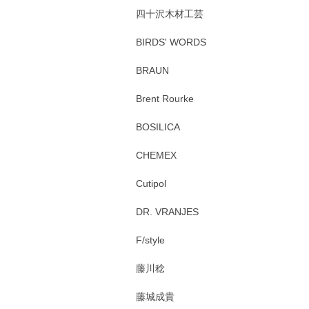
四十沢木材工芸
BIRDS' WORDS
BRAUN
Brent Rourke
BOSILICA
CHEMEX
Cutipol
DR. VRANJES
F/style
藤川稔
藤城成貴