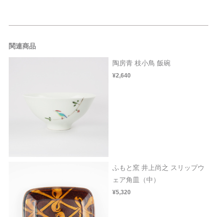
関連商品
陶房青 枝小鳥 飯碗
¥2,640
ふもと窯 井上尚之 スリップウ
ェア角皿（中）
¥5,320