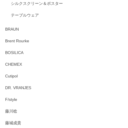
2026/04/24
シルクスクリーン＆ポスター
テーブルウェア
ありがとうございました。 出西窯のカップ&ソーサーを探し
ていたので、購入出来て良かったです♪
BRAUN
この度はペンシルオンラインショップをご利用
Brent Rourke
頂き誠にありがとうございます。 お探しのカッ
プ＆ソーサーをお届けでき嬉しく思います。 今
BOSILICA
後ともどうぞよろしくお願いいたします。
CHEMEX
Cutipol
Brent Rourke（ブレント ルーク） オーバルシェーカーボックス 4
DR. VRANJES
2026/01/15
F/style
注文から手元に届くまでとても早く、梱包もしっかりしてお
藤川稔
りました。お品もとても素敵でした。ありがとうございまし
た。
藤城成貴