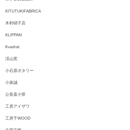
ーも大変嬉しく思います。 今後ともどうぞよろ
しくお願いいたします。
KITUTUKIFABRICA
木村硝子店
KLIPPAN
森脇靖 マグカップ 若苗釉
2025/04/07
Kvadrat
淡いグリーンのカラーがとても可愛いです❤️ ありがとうござ
渓山窯
いましたm(_)m
小石原ポタリー
この度はペンシルオンラインショップをご利用
小泉誠
いただき誠にありがとうございました。森脇さ
んの作品はほっこりいたしますね。今後ともど
公長斎小菅
うぞよろしくお願いいたします。
工房アイザワ
工房千WOOD
森脇靖 湯呑 若苗釉