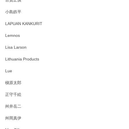
古賀正慎
2025/04/07
小島鉄平
レビューが遅くなり申し訳ありません、 無事届いておりま
す。 素敵な湯呑みでとても気に入りました。 発送も早く、
LAPUAN KANKURIT
ありがとうございます。 メッセージもありがとうございまし
たm(_)m
Lemnos
Lisa Larson
この度は当店をご利用頂き誠にありがとうござ
います。無事に届いたようで安心いたしまし
Lithuania Products
た。ひとつひとつ個性がある素敵な湯呑ですよ
ね。気に入って頂けてうれしいです。マグカッ
Lue
プと花器のレビューもありがとうございます。
今後ともよろしくお願いいたします。
槇原太郎
正守千絵
舛井岳二
柴田慶信商店 大館曲げわっぱ 白木小判弁当箱（大）
2025/03/30
舛岡真伊