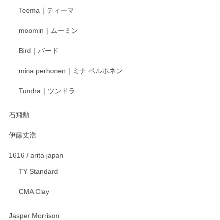
この度はペンシルオンラインショップをご利用
Teema｜ティーマ
頂き誠にありがとうございました。 そしてご丁
寧なレビューをありがとうございます。これか
moomin｜ムーミン
らもより良いご対応ができるよう努めてまいり
ます。またのご利用をお待ちしております。
Bird｜バード
mina perhonen｜ミナ ペルホネン
宮島工芸製作所 返しヘラ 小
Tundra｜ツンドラ
2025/12/21
石飛勲
伊藤丈浩
渡邉陽子 マグカップ
2025/11/23
1616 / arita japan
TY Standard
CMA Clay
渡邉陽子 マーメイドタマネギガール 飾蓋付花入
2025/08/20
Jasper Morrison