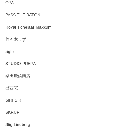
OPA
PASS THE BATON
Royal Tichelaar Makkum
佐々木しず
Sghr
STUDIO PREPA
柴田慶信商店
出西窯
SIRI SIRI
SKRUF
Stig Lindberg