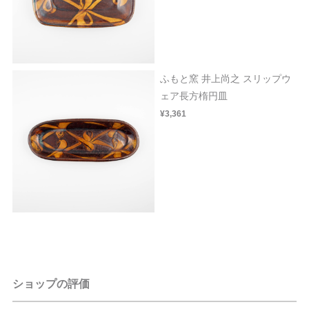
ふもと窯 井上尚之 スリップウ
ェア長方楕円皿
¥3,361
ショップの評価