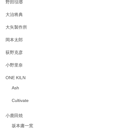
野田琺瑯
大治将典
PASS THE BATON（パス ザ バトン） x mina perhonen（ミナ ペルホネン） プレート（咲いている花にただ笑ふ）ミントグリーン
2025/02/12
大矢製作所
岡本太郎
荻野克彦
小野里奈
ONE KILN
Ash
Cultivate
小鹿田焼
坂本庸一窯