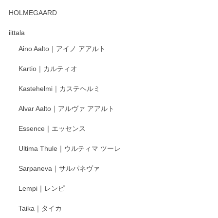
HOLMEGAARD
徳永遊心さんの作品が好きなので、購入できうれしいです。
これからも楽しみにしています。
iittala
Aino Aalto｜アイノ アアルト
レビューをありがとうございます。 そしてお喜
Kartio｜カルティオ
び頂き嬉しいです。 徳永遊心窯の器はこれから
もいろいろと入荷の予定です。 ペンシルインス
Kastehelmi｜カステヘルミ
タグラムにて入荷状況のご確認をして頂けます
と幸いです。 今後ともよろしくお願いいたしま
Alvar Aalto｜アルヴァ アアルト
す。
Essence｜エッセンス
Ultima Thule｜ウルティマ ツーレ
徳永遊心 色絵花繋ぎ 飯碗
2025/12/24
Sarpaneva｜サルパネヴァ
Lempi｜レンピ
丁寧に対応していただきました。ありがとうございます◎
Taika｜タイカ