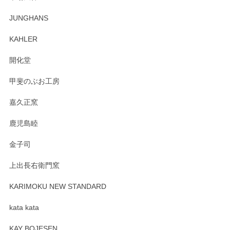
この度はペンシルオンラインショップでのご購
JUNGHANS
入、そしてレビューまで誠にありがとうござい
ます。柴田慶信商店さんの曲げわっぱは、日々
KAHLER
の暮らしを豊かにするお品だと私たちも思って
おります。お手入れ方法がいろいろとございま
開化堂
すが、風合いとともにお楽しみ頂けますと幸い
です。今後ともどうぞよろしくお願いいたしま
甲斐のぶお工房
す。
嘉久正窯
鹿児島睦
Sghr（スガハラ） Mini Vase（ミニベース） 一輪挿し 三角錐 クリアー
金子司
2025/04/07
上出長右衛門窯
プレゼント用に購入したので、まだ中は見れていないのです
が、 しっかり梱包されていたので割れてはないと思います。
KARIMOKU NEW STANDARD
kata kata
この度はペンシルオンラインショップをご利用
頂き誠にありがとうございます。 そしてレビュ
KAY BOJESEN