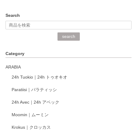
kata kata（カタカタ） 印判手小皿 ぶらさがり
Search
2026/06/15
深さや大きさがとてもちょうど良く、手に馴染み、洗いやす
search
く、他の柄も何枚かこちらで買い、毎食時に使用していま
す。ショップの方が大変丁寧で、1枚不良がありましたが快
Category
く交換して下さいました。
ARABIA
この度もレビューをご投稿いただき、誠にあり
24h Tuokio｜24h トゥオキオ
がとうございます。 同じシリーズの器を揃えて
ご愛用いただいているとのこと、大変嬉しく思
Paratiisi｜パラティッシ
います。 温かいお言葉をいただき、ありがとう
ございました。 今後ともどうぞよろしくお願い
24h Avec｜24h アベック
いたします。
Moomin｜ムーミン
Krokus｜クロッカス
kata kata（カタカタ） 印判手小皿 たんぽぽ