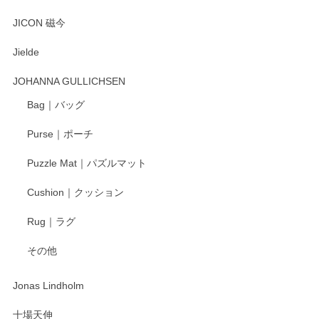
とても可愛らしい。
JICON 磁今
Jielde
この度はペンシルオンラインショップでのご購
入、そしてレビューまで誠にありがとうござい
JOHANNA GULLICHSEN
ます。気に入って頂けたようで嬉しく思いま
す。今後ともどうぞよろしくお願いいたしま
Bag｜バッグ
す。
Purse｜ポーチ
Puzzle Mat｜パズルマット
柴田慶信商店 大館曲げわっぱ 白木小判弁当箱（大）
Cushion｜クッション
2025/04/16
Rug｜ラグ
入金翌日にすぐ届きました！ 梱包も丁寧にして頂きメッセー
その他
ジもありがとうございました。 初めてのわっぱ弁当箱で大切
な物を開けるようにドキドキしながら開封しました。綺麗な
わっぱで感激です！ これから大切に使って風合いが変わるの
Jonas Lindholm
も楽しんで行きたいと思います。
十場天伸