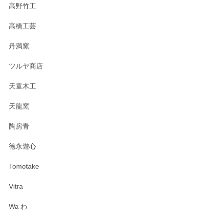
高野竹工
高橋工芸
丹満窯
ツルヤ商店
天童木工
天龍窯
陶房青
徳永遊心
Tomotake
Vitra
Wa わ