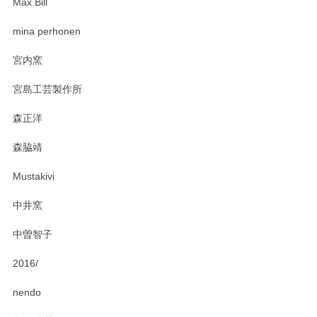
Max Bill
zen to カレー皿 plate245 ホワイト
mina perhonen
2025/03/19
宮内窯
ステキなカレー皿早速使わせていただきました。 色々お手数
宮島工芸製作所
おかけしました。 ありがとうございます。
森正洋
この度はペンシルオンラインショップをご利用
森脇靖
頂き、レビューもありがとうございます。カレ
ー皿を気に入って頂けたようで安心しました。
Mustakivi
気になられるものがありましたら、またお気軽
にお問い合わせください。今後ともよろしくお
中井窯
願いいたします。
中曽智子
2016/
PASS THE BATON（パス ザ バトン） x mina perhonen（ミナ ペルホネン） ディーププレート（咲いている花にただ笑ふ）ミントグリーン
2025/02/12
nendo