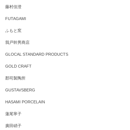
この度はペンシルオンラインショップをご利用
藤村佳澄
頂き誠にありがとうございました。 そしてご丁
寧なレビューをありがとうございます。これか
FUTAGAMI
らもより良いご対応ができるよう努めてまいり
ます。またのご利用をお待ちしております。
ふもと窯
我戸幹男商店
GLOCAL STANDARD PRODUCTS
徳永遊心 みかんづくし 飯碗
2025/12/31
GOLD CRAFT
郡司製陶所
徳永遊心 みかんづくし マグカップ
GUSTAVSBERG
2025/12/31
HASAMI PORCELAIN
蓮尾寧子
徳永遊心 みかんづくし 口巻皿6寸
廣田硝子
2025/12/31