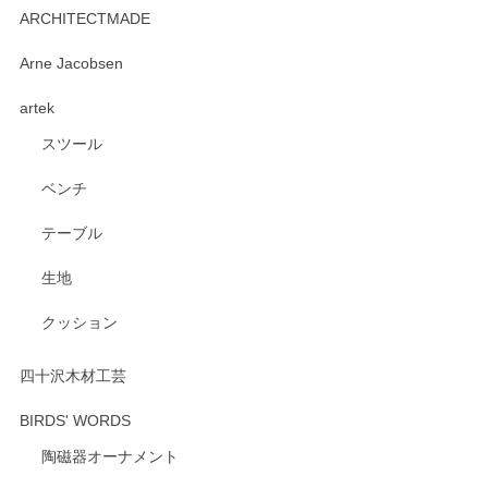
2026/06/15
ARCHITECTMADE
深さや大きさがとてもちょうど良く、手に馴染み、洗いやす
Arne Jacobsen
く、他の柄も何枚かこちらで買い、毎食時に使用していま
artek
す。ショップの方が大変親切、丁寧で、また利用させて頂き
たいショップさんです。
スツール
ベンチ
この度はペンシルオンラインショップをご利用
いただき、誠にありがとうございます。 また、
テーブル
レビューをご投稿いただき、重ねてお礼申し上
げます。 深さや大きさ、使い心地を気に入って
生地
いただけたようで大変嬉しく思います。 毎食時
にご愛用いただいているとのこと、とても光栄
クッション
です。 温かいお言葉をいただき、ありがとうご
ざいます。 またのご利用を心よりお待ちしてお
ります。
四十沢木材工芸
BIRDS' WORDS
陶磁器オーナメント
出西窯 カップ＆ソーサー 呉須