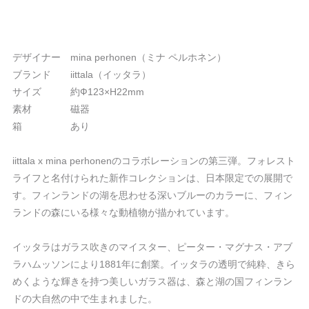
デザイナー mina perhonen（ミナ ペルホネン）
ブランド iittala（イッタラ）
サイズ 約Ф123×H22mm
素材 磁器
箱 あり
iittala x mina perhonenのコラボレーションの第三弾。フォレスト
ライフと名付けられた新作コレクションは、日本限定での展開で
す。フィンランドの湖を思わせる深いブルーのカラーに、フィン
ランドの森にいる様々な動植物が描かれています。
イッタラはガラス吹きのマイスター、ピーター・マグナス・アブ
ラハムッソンにより1881年に創業。イッタラの透明で純粋、きら
めくような輝きを持つ美しいガラス器は、森と湖の国フィンラン
ドの大自然の中で生まれました。