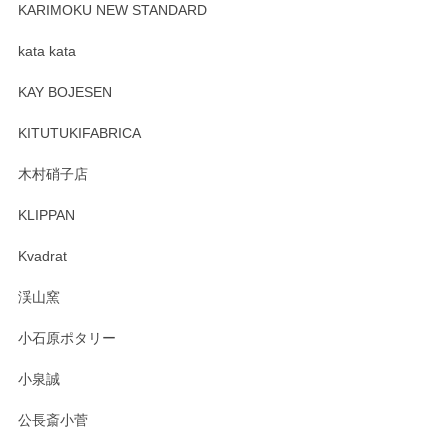
が、 しっかり梱包されていたので割れてはないと思います。
KARIMOKU NEW STANDARD
kata kata
この度はペンシルオンラインショップをご利用
頂き誠にありがとうございます。 そしてレビュ
KAY BOJESEN
ーも大変嬉しく思います。 今後ともどうぞよろ
しくお願いいたします。
KITUTUKIFABRICA
木村硝子店
KLIPPAN
森脇靖 マグカップ 若苗釉
2025/04/07
Kvadrat
淡いグリーンのカラーがとても可愛いです❤️ ありがとうござ
渓山窯
いましたm(_)m
小石原ポタリー
この度はペンシルオンラインショップをご利用
小泉誠
いただき誠にありがとうございました。森脇さ
んの作品はほっこりいたしますね。今後ともど
公長斎小菅
うぞよろしくお願いいたします。