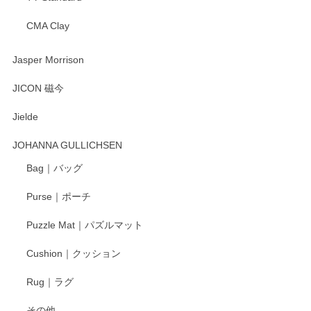
CMA Clay
渡邉陽子 マーメイドタマネギガール 飾蓋付花入
2025/08/20
Jasper Morrison
とても可愛らしい。
JICON 磁今
Jielde
この度はペンシルオンラインショップでのご購
入、そしてレビューまで誠にありがとうござい
JOHANNA GULLICHSEN
ます。気に入って頂けたようで嬉しく思いま
す。今後ともどうぞよろしくお願いいたしま
Bag｜バッグ
す。
Purse｜ポーチ
Puzzle Mat｜パズルマット
柴田慶信商店 大館曲げわっぱ 白木小判弁当箱（大）
Cushion｜クッション
2025/04/16
Rug｜ラグ
入金翌日にすぐ届きました！ 梱包も丁寧にして頂きメッセー
その他