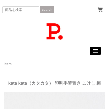
search
Toggle
navigati
Item
kata kata（カタカタ） 印判手箸置き こけし 梅