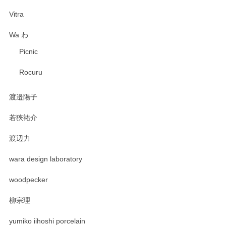
Vitra
Wa わ
Picnic
Rocuru
渡邉陽子
若狹祐介
渡辺力
wara design laboratory
woodpecker
柳宗理
yumiko iihoshi porcelain