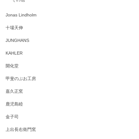
ジもありがとうございました。 初めてのわっぱ弁当箱で大切
な物を開けるようにドキドキしながら開封しました。綺麗な
わっぱで感激です！ これから大切に使って風合いが変わるの
Jonas Lindholm
も楽しんで行きたいと思います。
十場天伸
この度はペンシルオンラインショップでのご購
JUNGHANS
入、そしてレビューまで誠にありがとうござい
ます。柴田慶信商店さんの曲げわっぱは、日々
KAHLER
の暮らしを豊かにするお品だと私たちも思って
おります。お手入れ方法がいろいろとございま
開化堂
すが、風合いとともにお楽しみ頂けますと幸い
です。今後ともどうぞよろしくお願いいたしま
甲斐のぶお工房
す。
嘉久正窯
鹿児島睦
Sghr（スガハラ） Mini Vase（ミニベース） 一輪挿し 三角錐 クリアー
金子司
2025/04/07
上出長右衛門窯
プレゼント用に購入したので、まだ中は見れていないのです