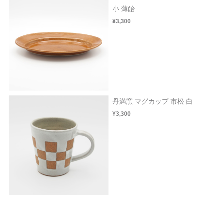
小 薄飴
¥3,300
丹満窯 マグカップ 市松 白
¥3,300