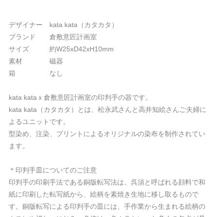
デザイナー kata kata（カタカタ）
ブランド 倉敷意匠計画室
サイズ 約W25xD42xH10mm
素材 磁器
箱 なし
kata kataｘ倉敷意匠計画室の印判手の器です。
kata kata（カタカタ）とは、松永武さんと高井知絵さんご夫婦に
よるユニットです。
型染め、注染、プリントによるオリジナルの染布を制作されてい
ます。
＊印判手皿についてのご注意
印判手の印刷手法である銅版転写法は、呉須と呼ばれる顔料で和
紙に印刷した転写紙から、絵柄を素焼き生地に移し取るもので
す。銅版転写による印判手の皿には、手作業から生まれる絵柄の