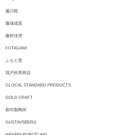
注文から手元に届くまでとても早く、梱包もしっかりしてお
藤川稔
りました。お品もとても素敵でした。ありがとうございまし
た。
藤城成貴
この度はペンシルオンラインショップをご利用
藤村佳澄
頂き誠にありがとうございました。 そしてご丁
寧なレビューをありがとうございます。これか
FUTAGAMI
らもより良いご対応ができるよう努めてまいり
ます。またのご利用をお待ちしております。
ふもと窯
我戸幹男商店
GLOCAL STANDARD PRODUCTS
徳永遊心 みかんづくし 飯碗
2025/12/31
GOLD CRAFT
郡司製陶所
徳永遊心 みかんづくし マグカップ
GUSTAVSBERG
2025/12/31
HASAMI PORCELAIN