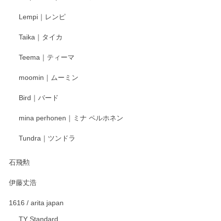
Lempi｜レンピ
丁寧に対応していただきました。ありがとうございます◎
Taika｜タイカ
この度はペンシルオンラインショップをご利用
Teema｜ティーマ
頂き誠にありがとうございました。 そしてご丁
寧なレビューをありがとうございます。これか
moomin｜ムーミン
らもより良いご対応ができるよう努めてまいり
ます。またのご利用をお待ちしております。
Bird｜バード
mina perhonen｜ミナ ペルホネン
宮島工芸製作所 返しヘラ 小
Tundra｜ツンドラ
2025/12/21
石飛勲
伊藤丈浩
渡邉陽子 マグカップ
2025/11/23
1616 / arita japan
TY Standard