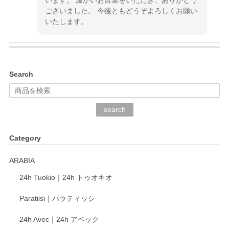
ございました。 今後ともどうぞよろしくお願い
いたします。
kata kata（カタカタ） 印判手小皿 ぶらさがり
Search
2026/06/15
深さや大きさがとてもちょうど良く、手に馴染み、洗いやす
search
く、他の柄も何枚かこちらで買い、毎食時に使用していま
す。ショップの方が大変丁寧で、1枚不良がありましたが快
Category
く交換して下さいました。
ARABIA
この度もレビューをご投稿いただき、誠にあり
24h Tuokio｜24h トゥオキオ
がとうございます。 同じシリーズの器を揃えて
ご愛用いただいているとのこと、大変嬉しく思
Paratiisi｜パラティッシ
います。 温かいお言葉をいただき、ありがとう
ございました。 今後ともどうぞよろしくお願い
24h Avec｜24h アベック
いたします。