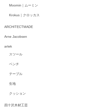
Moomin｜ムーミン
Krokus｜クロッカス
kata kata（カタカタ） 印判手小皿 たんぽぽ
2026/06/15
ARCHITECTMADE
深さや大きさがとてもちょうど良く、手に馴染み、洗いやす
Arne Jacobsen
く、他の柄も何枚かこちらで買い、毎食時に使用していま
artek
す。ショップの方が大変親切、丁寧で、また利用させて頂き
たいショップさんです。
スツール
ベンチ
この度はペンシルオンラインショップをご利用
いただき、誠にありがとうございます。 また、
テーブル
レビューをご投稿いただき、重ねてお礼申し上
げます。 深さや大きさ、使い心地を気に入って
生地
いただけたようで大変嬉しく思います。 毎食時
にご愛用いただいているとのこと、とても光栄
クッション
です。 温かいお言葉をいただき、ありがとうご
ざいます。 またのご利用を心よりお待ちしてお
ります。
四十沢木材工芸