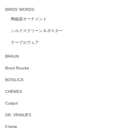
BIRDS' WORDS
陶磁器オーナメント
出西窯 カップ＆ソーサー 呉須
2026/04/24
シルクスクリーン＆ポスター
テーブルウェア
ありがとうございました。 出西窯のカップ&ソーサーを探し
ていたので、購入出来て良かったです♪
BRAUN
この度はペンシルオンラインショップをご利用
Brent Rourke
頂き誠にありがとうございます。 お探しのカッ
プ＆ソーサーをお届けでき嬉しく思います。 今
BOSILICA
後ともどうぞよろしくお願いいたします。
CHEMEX
Cutipol
Brent Rourke（ブレント ルーク） オーバルシェーカーボックス 4
DR. VRANJES
2026/01/15
F/style