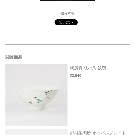
通報する
関連商品
陶房青 枝小鳥 飯碗
¥2,640
郡司製陶所 オーバルプレート