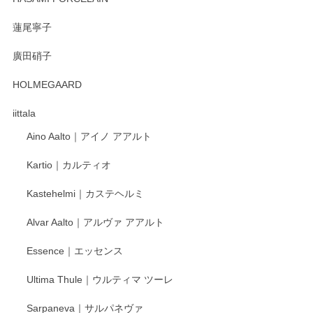
蓮尾寧子
徳永遊心 みかんづくし 口巻皿6寸
廣田硝子
2025/12/31
HOLMEGAARD
徳永遊心さんの作品が好きなので、購入できうれしいです。
これからも楽しみにしています。
iittala
Aino Aalto｜アイノ アアルト
レビューをありがとうございます。 そしてお喜
Kartio｜カルティオ
び頂き嬉しいです。 徳永遊心窯の器はこれから
もいろいろと入荷の予定です。 ペンシルインス
Kastehelmi｜カステヘルミ
タグラムにて入荷状況のご確認をして頂けます
と幸いです。 今後ともよろしくお願いいたしま
Alvar Aalto｜アルヴァ アアルト
す。
Essence｜エッセンス
Ultima Thule｜ウルティマ ツーレ
徳永遊心 色絵花繋ぎ 飯碗
2025/12/24
Sarpaneva｜サルパネヴァ