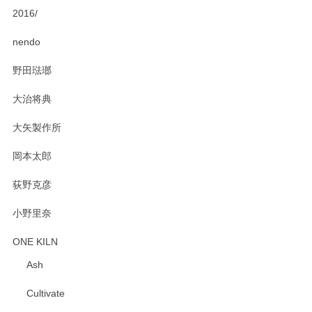
2016/
PASS THE BATON（パス ザ バトン） x mina perhonen（ミナ ペルホネン） ディーププレート（咲いている花にただ笑ふ）ミントグリーン
2025/02/12
nendo
野田琺瑯
大治将典
PASS THE BATON（パス ザ バトン） x mina perhonen（ミナ ペルホネン） プレート（咲いている花にただ笑ふ）ミントグリーン
2025/02/12
大矢製作所
岡本太郎
荻野克彦
小野里奈
ONE KILN
Ash
Cultivate