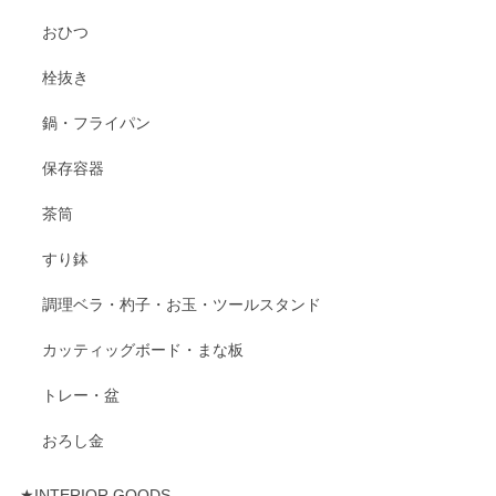
おひつ
栓抜き
鍋・フライパン
保存容器
茶筒
すり鉢
調理ベラ・杓子・お玉・ツールスタンド
カッティッグボード・まな板
トレー・盆
おろし金
★INTERIOR GOODS