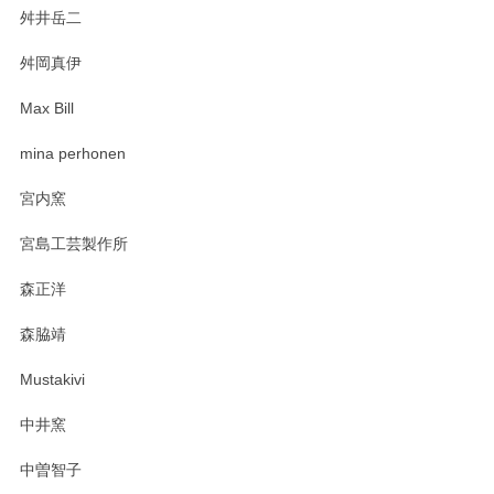
舛井岳二
柴田慶信商店 大館曲げわっぱ 白木小判弁当箱（大）
2025/03/30
舛岡真伊
Max Bill
zen to カレー皿 plate245 ホワイト
mina perhonen
2025/03/19
宮内窯
ステキなカレー皿早速使わせていただきました。 色々お手数
宮島工芸製作所
おかけしました。 ありがとうございます。
森正洋
この度はペンシルオンラインショップをご利用
森脇靖
頂き、レビューもありがとうございます。カレ
ー皿を気に入って頂けたようで安心しました。
Mustakivi
気になられるものがありましたら、またお気軽
にお問い合わせください。今後ともよろしくお
中井窯
願いいたします。
中曽智子