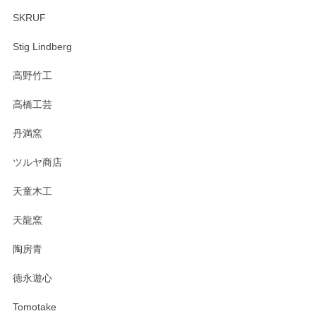
SKRUF
Stig Lindberg
高野竹工
高橋工芸
丹満窯
ツルヤ商店
天童木工
天龍窯
陶房青
徳永遊心
Tomotake