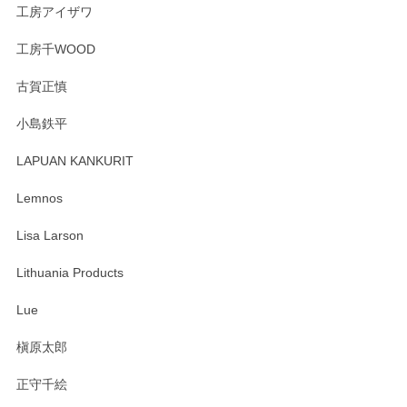
工房アイザワ
工房千WOOD
森脇靖 湯呑 若苗釉
古賀正慎
2025/04/07
小島鉄平
レビューが遅くなり申し訳ありません、 無事届いておりま
す。 素敵な湯呑みでとても気に入りました。 発送も早く、
LAPUAN KANKURIT
ありがとうございます。 メッセージもありがとうございまし
たm(_)m
Lemnos
Lisa Larson
この度は当店をご利用頂き誠にありがとうござ
います。無事に届いたようで安心いたしまし
Lithuania Products
た。ひとつひとつ個性がある素敵な湯呑ですよ
ね。気に入って頂けてうれしいです。マグカッ
Lue
プと花器のレビューもありがとうございます。
今後ともよろしくお願いいたします。
槇原太郎
正守千絵