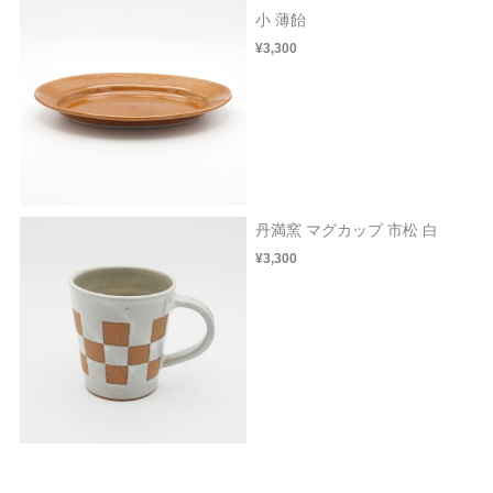
小 薄飴
¥3,300
丹満窯 マグカップ 市松 白
¥3,300