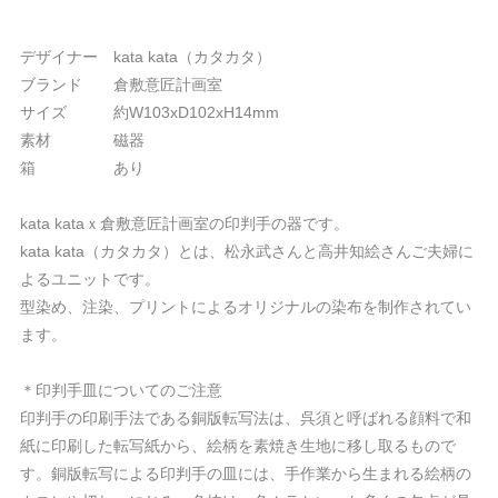
デザイナー kata kata（カタカタ）
ブランド 倉敷意匠計画室
サイズ 約W103xD102xH14mm
素材 磁器
箱 あり
kata kataｘ倉敷意匠計画室の印判手の器です。
kata kata（カタカタ）とは、松永武さんと高井知絵さんご夫婦に
よるユニットです。
型染め、注染、プリントによるオリジナルの染布を制作されてい
ます。
＊印判手皿についてのご注意
印判手の印刷手法である銅版転写法は、呉須と呼ばれる顔料で和
紙に印刷した転写紙から、絵柄を素焼き生地に移し取るもので
す。銅版転写による印判手の皿には、手作業から生まれる絵柄の