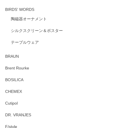
BIRDS' WORDS
陶磁器オーナメント
出西窯 カップ＆ソーサー 呉須
2026/04/24
シルクスクリーン＆ポスター
テーブルウェア
ありがとうございました。 出西窯のカップ&ソーサーを探し
ていたので、購入出来て良かったです♪
BRAUN
この度はペンシルオンラインショップをご利用
Brent Rourke
頂き誠にありがとうございます。 お探しのカッ
プ＆ソーサーをお届けでき嬉しく思います。 今
BOSILICA
後ともどうぞよろしくお願いいたします。
CHEMEX
Cutipol
Brent Rourke（ブレント ルーク） オーバルシェーカーボックス 4
DR. VRANJES
2026/01/15
F/style