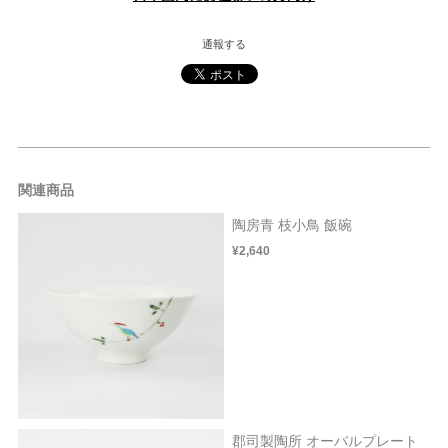
通報する
関連商品
陶房青 枝小鳥 飯碗
¥2,640
郡司製陶所 オーバルプレート