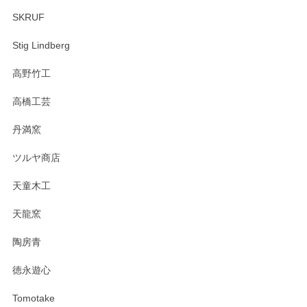
SKRUF
Stig Lindberg
高野竹工
高橋工芸
丹満窯
ツルヤ商店
天童木工
天龍窯
陶房青
徳永遊心
Tomotake