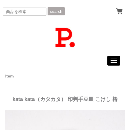
search
Toggle
navigati
Item
kata kata（カタカタ） 印判手豆皿 こけし 椿