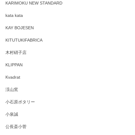
が、 しっかり梱包されていたので割れてはないと思います。
KARIMOKU NEW STANDARD
kata kata
この度はペンシルオンラインショップをご利用
頂き誠にありがとうございます。 そしてレビュ
KAY BOJESEN
ーも大変嬉しく思います。 今後ともどうぞよろ
しくお願いいたします。
KITUTUKIFABRICA
木村硝子店
KLIPPAN
森脇靖 マグカップ 若苗釉
2025/04/07
Kvadrat
淡いグリーンのカラーがとても可愛いです❤️ ありがとうござ
渓山窯
いましたm(_)m
小石原ポタリー
この度はペンシルオンラインショップをご利用
小泉誠
いただき誠にありがとうございました。森脇さ
んの作品はほっこりいたしますね。今後ともど
公長斎小菅
うぞよろしくお願いいたします。