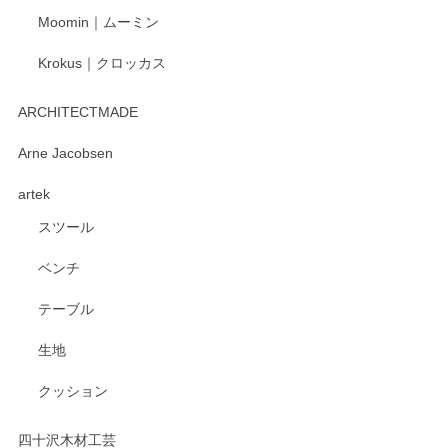
Moomin｜ムーミン
Krokus｜クロッカス
kata kata（カタカタ） 印判手小皿 たんぽぽ
2026/06/15
ARCHITECTMADE
深さや大きさがとてもちょうど良く、手に馴染み、洗いやす
Arne Jacobsen
く、他の柄も何枚かこちらで買い、毎食時に使用していま
artek
す。ショップの方が大変親切、丁寧で、また利用させて頂き
たいショップさんです。
スツール
ベンチ
この度はペンシルオンラインショップをご利用
いただき、誠にありがとうございます。 また、
テーブル
レビューをご投稿いただき、重ねてお礼申し上
げます。 深さや大きさ、使い心地を気に入って
生地
いただけたようで大変嬉しく思います。 毎食時
にご愛用いただいているとのこと、とても光栄
クッション
です。 温かいお言葉をいただき、ありがとうご
ざいます。 またのご利用を心よりお待ちしてお
ります。
四十沢木材工芸