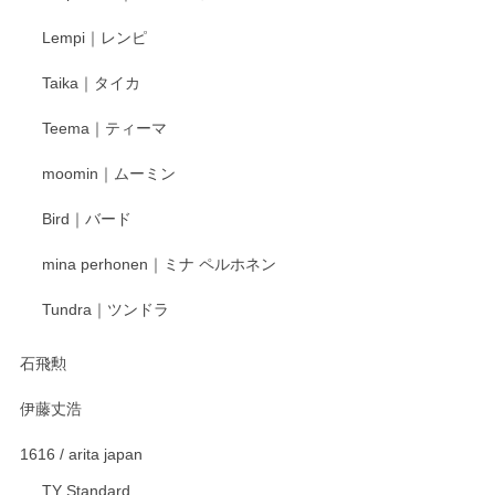
Lempi｜レンピ
丁寧に対応していただきました。ありがとうございます◎
Taika｜タイカ
この度はペンシルオンラインショップをご利用
Teema｜ティーマ
頂き誠にありがとうございました。 そしてご丁
寧なレビューをありがとうございます。これか
moomin｜ムーミン
らもより良いご対応ができるよう努めてまいり
ます。またのご利用をお待ちしております。
Bird｜バード
mina perhonen｜ミナ ペルホネン
宮島工芸製作所 返しヘラ 小
Tundra｜ツンドラ
2025/12/21
石飛勲
伊藤丈浩
渡邉陽子 マグカップ
2025/11/23
1616 / arita japan
TY Standard