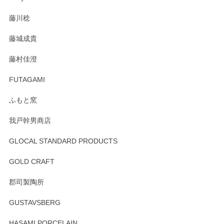
注文から手元に届くまでとても早く、梱包もしっかりしてお
藤川稔
りました。お品もとても素敵でした。ありがとうございまし
た。
藤城成貴
この度はペンシルオンラインショップをご利用
藤村佳澄
頂き誠にありがとうございました。 そしてご丁
寧なレビューをありがとうございます。これか
FUTAGAMI
らもより良いご対応ができるよう努めてまいり
ます。またのご利用をお待ちしております。
ふもと窯
我戸幹男商店
GLOCAL STANDARD PRODUCTS
徳永遊心 みかんづくし 飯碗
2025/12/31
GOLD CRAFT
郡司製陶所
徳永遊心 みかんづくし マグカップ
GUSTAVSBERG
2025/12/31
HASAMI PORCELAIN