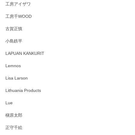
工房アイザワ
工房千WOOD
森脇靖 湯呑 若苗釉
古賀正慎
2025/04/07
小島鉄平
レビューが遅くなり申し訳ありません、 無事届いておりま
す。 素敵な湯呑みでとても気に入りました。 発送も早く、
LAPUAN KANKURIT
ありがとうございます。 メッセージもありがとうございまし
たm(_)m
Lemnos
Lisa Larson
この度は当店をご利用頂き誠にありがとうござ
います。無事に届いたようで安心いたしまし
Lithuania Products
た。ひとつひとつ個性がある素敵な湯呑ですよ
ね。気に入って頂けてうれしいです。マグカッ
Lue
プと花器のレビューもありがとうございます。
今後ともよろしくお願いいたします。
槇原太郎
正守千絵