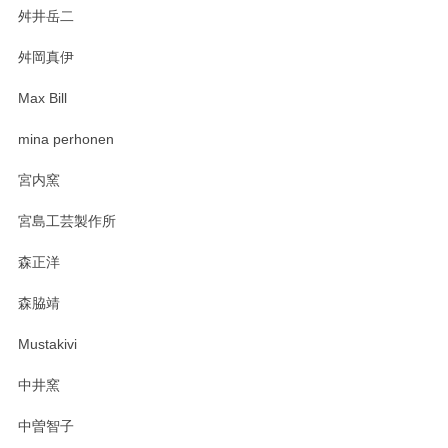
舛井岳二
柴田慶信商店 大館曲げわっぱ 白木小判弁当箱（大）
2025/03/30
舛岡真伊
Max Bill
zen to カレー皿 plate245 ホワイト
mina perhonen
2025/03/19
宮内窯
ステキなカレー皿早速使わせていただきました。 色々お手数
宮島工芸製作所
おかけしました。 ありがとうございます。
森正洋
この度はペンシルオンラインショップをご利用
森脇靖
頂き、レビューもありがとうございます。カレ
ー皿を気に入って頂けたようで安心しました。
Mustakivi
気になられるものがありましたら、またお気軽
にお問い合わせください。今後ともよろしくお
中井窯
願いいたします。
中曽智子