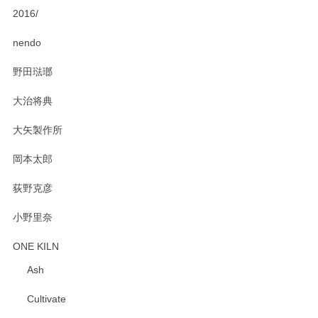
2016/
PASS THE BATON（パス ザ バトン） x mina perhonen（ミナ ペルホネン） ディーププレート（咲いている花にただ笑ふ）ミントグリーン
2025/02/12
nendo
野田琺瑯
大治将典
PASS THE BATON（パス ザ バトン） x mina perhonen（ミナ ペルホネン） プレート（咲いている花にただ笑ふ）ミントグリーン
2025/02/12
大矢製作所
岡本太郎
荻野克彦
小野里奈
ONE KILN
Ash
Cultivate