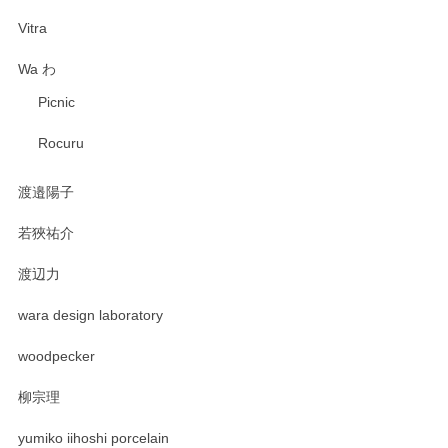
Vitra
Wa わ
Picnic
Rocuru
渡邉陽子
若狹祐介
渡辺力
wara design laboratory
woodpecker
柳宗理
yumiko iihoshi porcelain