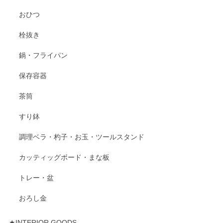
おひつ
栓抜き
鍋・フライパン
保存容器
茶筒
すり鉢
調理ベラ・杓子・お玉・ツールスタンド
カッティッグボード・まな板
トレー・盆
おろし金
★INTERIOR GOODS