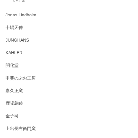
ジもありがとうございました。 初めてのわっぱ弁当箱で大切
な物を開けるようにドキドキしながら開封しました。綺麗な
わっぱで感激です！ これから大切に使って風合いが変わるの
Jonas Lindholm
も楽しんで行きたいと思います。
十場天伸
この度はペンシルオンラインショップでのご購
JUNGHANS
入、そしてレビューまで誠にありがとうござい
ます。柴田慶信商店さんの曲げわっぱは、日々
KAHLER
の暮らしを豊かにするお品だと私たちも思って
おります。お手入れ方法がいろいろとございま
開化堂
すが、風合いとともにお楽しみ頂けますと幸い
です。今後ともどうぞよろしくお願いいたしま
甲斐のぶお工房
す。
嘉久正窯
鹿児島睦
Sghr（スガハラ） Mini Vase（ミニベース） 一輪挿し 三角錐 クリアー
金子司
2025/04/07
上出長右衛門窯
プレゼント用に購入したので、まだ中は見れていないのです