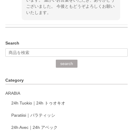
ございました。 今後ともどうぞよろしくお願い
いたします。
kata kata（カタカタ） 印判手小皿 ぶらさがり
Search
2026/06/15
深さや大きさがとてもちょうど良く、手に馴染み、洗いやす
search
く、他の柄も何枚かこちらで買い、毎食時に使用していま
す。ショップの方が大変丁寧で、1枚不良がありましたが快
Category
く交換して下さいました。
ARABIA
この度もレビューをご投稿いただき、誠にあり
24h Tuokio｜24h トゥオキオ
がとうございます。 同じシリーズの器を揃えて
ご愛用いただいているとのこと、大変嬉しく思
Paratiisi｜パラティッシ
います。 温かいお言葉をいただき、ありがとう
ございました。 今後ともどうぞよろしくお願い
24h Avec｜24h アベック
いたします。