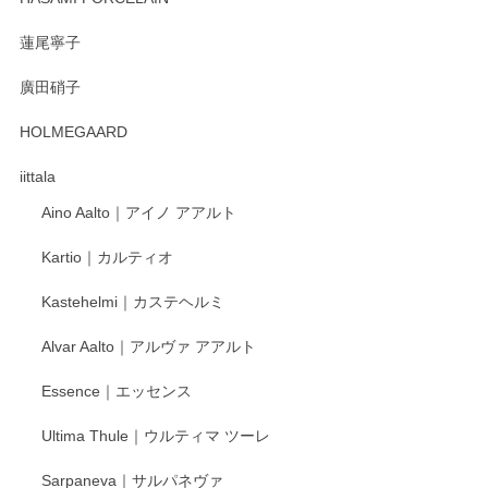
蓮尾寧子
徳永遊心 みかんづくし 口巻皿6寸
廣田硝子
2025/12/31
HOLMEGAARD
徳永遊心さんの作品が好きなので、購入できうれしいです。
これからも楽しみにしています。
iittala
Aino Aalto｜アイノ アアルト
レビューをありがとうございます。 そしてお喜
Kartio｜カルティオ
び頂き嬉しいです。 徳永遊心窯の器はこれから
もいろいろと入荷の予定です。 ペンシルインス
Kastehelmi｜カステヘルミ
タグラムにて入荷状況のご確認をして頂けます
と幸いです。 今後ともよろしくお願いいたしま
Alvar Aalto｜アルヴァ アアルト
す。
Essence｜エッセンス
Ultima Thule｜ウルティマ ツーレ
徳永遊心 色絵花繋ぎ 飯碗
2025/12/24
Sarpaneva｜サルパネヴァ