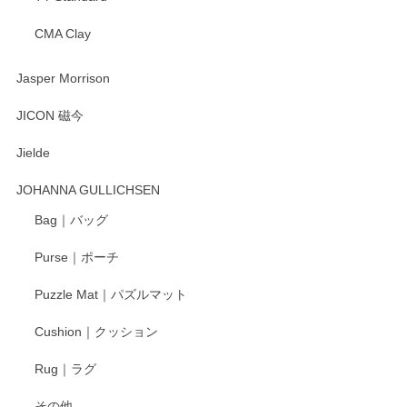
CMA Clay
渡邉陽子 マーメイドタマネギガール 飾蓋付花入
2025/08/20
Jasper Morrison
とても可愛らしい。
JICON 磁今
Jielde
この度はペンシルオンラインショップでのご購
入、そしてレビューまで誠にありがとうござい
JOHANNA GULLICHSEN
ます。気に入って頂けたようで嬉しく思いま
す。今後ともどうぞよろしくお願いいたしま
Bag｜バッグ
す。
Purse｜ポーチ
Puzzle Mat｜パズルマット
柴田慶信商店 大館曲げわっぱ 白木小判弁当箱（大）
Cushion｜クッション
2025/04/16
Rug｜ラグ
入金翌日にすぐ届きました！ 梱包も丁寧にして頂きメッセー
その他