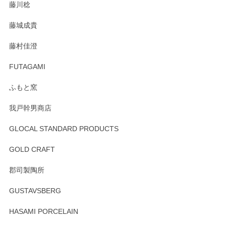
藤川稔
りました。お品もとても素敵でした。ありがとうございまし
た。
藤城成貴
この度はペンシルオンラインショップをご利用
藤村佳澄
頂き誠にありがとうございました。 そしてご丁
寧なレビューをありがとうございます。これか
FUTAGAMI
らもより良いご対応ができるよう努めてまいり
ます。またのご利用をお待ちしております。
ふもと窯
我戸幹男商店
GLOCAL STANDARD PRODUCTS
徳永遊心 みかんづくし 飯碗
2025/12/31
GOLD CRAFT
郡司製陶所
徳永遊心 みかんづくし マグカップ
GUSTAVSBERG
2025/12/31
HASAMI PORCELAIN