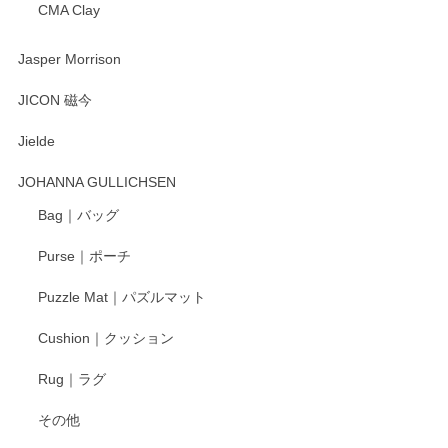
CMA Clay
渡邉陽子 マーメイドタマネギガール 飾蓋付花入
2025/08/20
Jasper Morrison
とても可愛らしい。
JICON 磁今
Jielde
この度はペンシルオンラインショップでのご購
入、そしてレビューまで誠にありがとうござい
JOHANNA GULLICHSEN
ます。気に入って頂けたようで嬉しく思いま
す。今後ともどうぞよろしくお願いいたしま
Bag｜バッグ
す。
Purse｜ポーチ
Puzzle Mat｜パズルマット
柴田慶信商店 大館曲げわっぱ 白木小判弁当箱（大）
Cushion｜クッション
2025/04/16
Rug｜ラグ
入金翌日にすぐ届きました！ 梱包も丁寧にして頂きメッセー
その他
ジもありがとうございました。 初めてのわっぱ弁当箱で大切
な物を開けるようにドキドキしながら開封しました。綺麗な