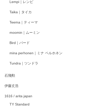
Lempi｜レンピ
丁寧に対応していただきました。ありがとうございます◎
Taika｜タイカ
この度はペンシルオンラインショップをご利用
Teema｜ティーマ
頂き誠にありがとうございました。 そしてご丁
寧なレビューをありがとうございます。これか
moomin｜ムーミン
らもより良いご対応ができるよう努めてまいり
ます。またのご利用をお待ちしております。
Bird｜バード
mina perhonen｜ミナ ペルホネン
宮島工芸製作所 返しヘラ 小
Tundra｜ツンドラ
2025/12/21
石飛勲
伊藤丈浩
渡邉陽子 マグカップ
2025/11/23
1616 / arita japan
TY Standard