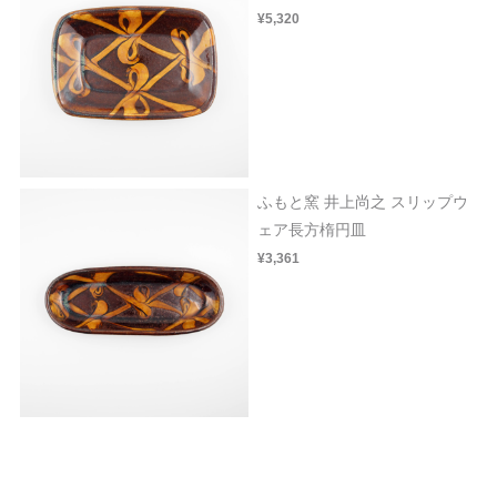
¥5,320
ふもと窯 井上尚之 スリップウ
ェア長方楕円皿
¥3,361