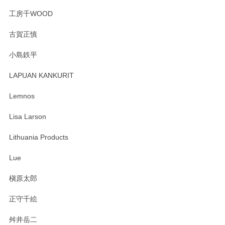
工房千WOOD
森脇靖 湯呑 若苗釉
古賀正慎
2025/04/07
小島鉄平
レビューが遅くなり申し訳ありません、 無事届いておりま
す。 素敵な湯呑みでとても気に入りました。 発送も早く、
LAPUAN KANKURIT
ありがとうございます。 メッセージもありがとうございまし
たm(_)m
Lemnos
Lisa Larson
この度は当店をご利用頂き誠にありがとうござ
います。無事に届いたようで安心いたしまし
Lithuania Products
た。ひとつひとつ個性がある素敵な湯呑ですよ
ね。気に入って頂けてうれしいです。マグカッ
Lue
プと花器のレビューもありがとうございます。
今後ともよろしくお願いいたします。
槇原太郎
正守千絵
舛井岳二
柴田慶信商店 大館曲げわっぱ 白木小判弁当箱（大）