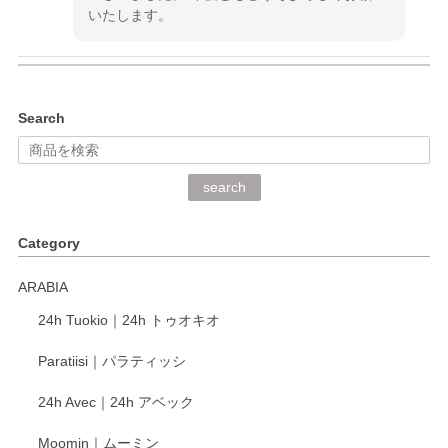
いたします。
kata kata（カタカタ） 印判手小皿 ぶらさがり
Search
2026/06/15
深さや大きさがとてもちょうど良く、手に馴染み、洗いやす
search
く、他の柄も何枚かこちらで買い、毎食時に使用していま
す。ショップの方が大変丁寧で、1枚不良がありましたが快
Category
く交換して下さいました。
ARABIA
この度もレビューをご投稿いただき、誠にあり
24h Tuokio｜24h トゥオキオ
がとうございます。 同じシリーズの器を揃えて
ご愛用いただいているとのこと、大変嬉しく思
Paratiisi｜パラティッシ
います。 温かいお言葉をいただき、ありがとう
ございました。 今後ともどうぞよろしくお願い
24h Avec｜24h アベック
いたします。
Moomin｜ムーミン