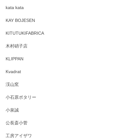
kata kata
この度はペンシルオンラインショップをご利用
頂き誠にありがとうございます。 そしてレビュ
KAY BOJESEN
ーも大変嬉しく思います。 今後ともどうぞよろ
しくお願いいたします。
KITUTUKIFABRICA
木村硝子店
KLIPPAN
森脇靖 マグカップ 若苗釉
2025/04/07
Kvadrat
淡いグリーンのカラーがとても可愛いです❤️ ありがとうござ
渓山窯
いましたm(_)m
小石原ポタリー
この度はペンシルオンラインショップをご利用
小泉誠
いただき誠にありがとうございました。森脇さ
んの作品はほっこりいたしますね。今後ともど
公長斎小菅
うぞよろしくお願いいたします。
工房アイザワ