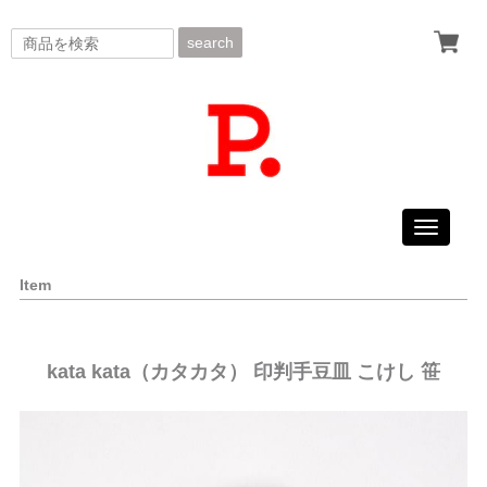
search
Toggle
navigati
Item
kata kata（カタカタ） 印判手豆皿 こけし 笹