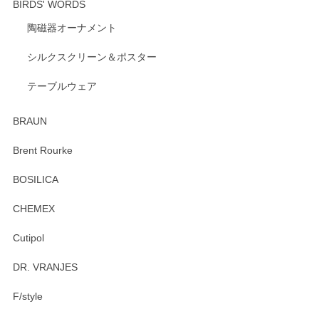
BIRDS' WORDS
陶磁器オーナメント
出西窯 カップ＆ソーサー 呉須
2026/04/24
シルクスクリーン＆ポスター
テーブルウェア
ありがとうございました。 出西窯のカップ&ソーサーを探し
ていたので、購入出来て良かったです♪
BRAUN
この度はペンシルオンラインショップをご利用
Brent Rourke
頂き誠にありがとうございます。 お探しのカッ
プ＆ソーサーをお届けでき嬉しく思います。 今
BOSILICA
後ともどうぞよろしくお願いいたします。
CHEMEX
Cutipol
Brent Rourke（ブレント ルーク） オーバルシェーカーボックス 4
DR. VRANJES
2026/01/15
F/style
注文から手元に届くまでとても早く、梱包もしっかりしてお