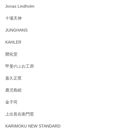
わっぱで感激です！ これから大切に使って風合いが変わるの
Jonas Lindholm
も楽しんで行きたいと思います。
十場天伸
この度はペンシルオンラインショップでのご購
JUNGHANS
入、そしてレビューまで誠にありがとうござい
ます。柴田慶信商店さんの曲げわっぱは、日々
KAHLER
の暮らしを豊かにするお品だと私たちも思って
おります。お手入れ方法がいろいろとございま
開化堂
すが、風合いとともにお楽しみ頂けますと幸い
です。今後ともどうぞよろしくお願いいたしま
甲斐のぶお工房
す。
嘉久正窯
鹿児島睦
Sghr（スガハラ） Mini Vase（ミニベース） 一輪挿し 三角錐 クリアー
金子司
2025/04/07
上出長右衛門窯
プレゼント用に購入したので、まだ中は見れていないのです
が、 しっかり梱包されていたので割れてはないと思います。
KARIMOKU NEW STANDARD