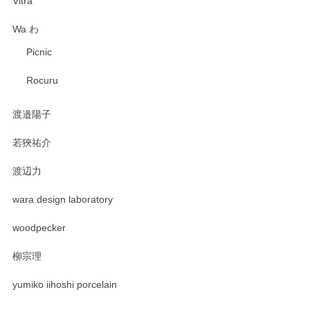
Vitra
Wa わ
Picnic
Rocuru
渡邉陽子
若狹祐介
渡辺力
wara design laboratory
woodpecker
柳宗理
yumiko iihoshi porcelain