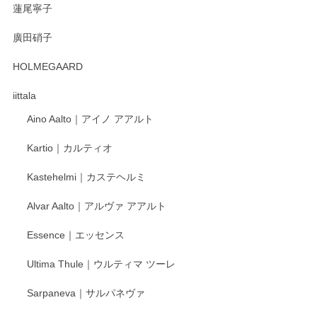
蓮尾寧子
徳永遊心 みかんづくし 口巻皿6寸
廣田硝子
2025/12/31
HOLMEGAARD
徳永遊心さんの作品が好きなので、購入できうれしいです。
これからも楽しみにしています。
iittala
Aino Aalto｜アイノ アアルト
レビューをありがとうございます。 そしてお喜
Kartio｜カルティオ
び頂き嬉しいです。 徳永遊心窯の器はこれから
もいろいろと入荷の予定です。 ペンシルインス
Kastehelmi｜カステヘルミ
タグラムにて入荷状況のご確認をして頂けます
と幸いです。 今後ともよろしくお願いいたしま
Alvar Aalto｜アルヴァ アアルト
す。
Essence｜エッセンス
Ultima Thule｜ウルティマ ツーレ
徳永遊心 色絵花繋ぎ 飯碗
2025/12/24
Sarpaneva｜サルパネヴァ