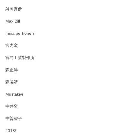
2025/03/30
舛岡真伊
Max Bill
zen to カレー皿 plate245 ホワイト
mina perhonen
2025/03/19
宮内窯
ステキなカレー皿早速使わせていただきました。 色々お手数
宮島工芸製作所
おかけしました。 ありがとうございます。
森正洋
この度はペンシルオンラインショップをご利用
森脇靖
頂き、レビューもありがとうございます。カレ
ー皿を気に入って頂けたようで安心しました。
Mustakivi
気になられるものがありましたら、またお気軽
にお問い合わせください。今後ともよろしくお
中井窯
願いいたします。
中曽智子
2016/