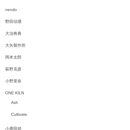
PASS THE BATON（パス ザ バトン） x mina perhonen（ミナ ペルホネン） ディーププレート（咲いている花にただ笑ふ）ミントグリーン
2025/02/12
nendo
野田琺瑯
大治将典
PASS THE BATON（パス ザ バトン） x mina perhonen（ミナ ペルホネン） プレート（咲いている花にただ笑ふ）ミントグリーン
2025/02/12
大矢製作所
岡本太郎
荻野克彦
小野里奈
ONE KILN
Ash
Cultivate
小鹿田焼