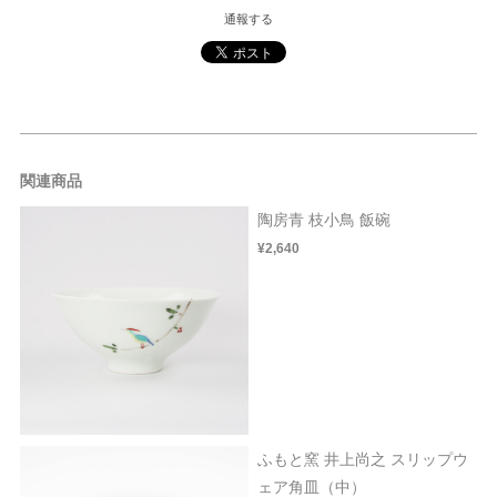
通報する
関連商品
陶房青 枝小鳥 飯碗
¥2,640
ふもと窯 井上尚之 スリップウ
ェア角皿（中）