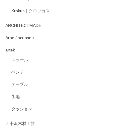
Krokus｜クロッカス
kata kata（カタカタ） 印判手小皿 たんぽぽ
2026/06/15
ARCHITECTMADE
深さや大きさがとてもちょうど良く、手に馴染み、洗いやす
Arne Jacobsen
く、他の柄も何枚かこちらで買い、毎食時に使用していま
artek
す。ショップの方が大変親切、丁寧で、また利用させて頂き
たいショップさんです。
スツール
ベンチ
この度はペンシルオンラインショップをご利用
いただき、誠にありがとうございます。 また、
テーブル
レビューをご投稿いただき、重ねてお礼申し上
げます。 深さや大きさ、使い心地を気に入って
生地
いただけたようで大変嬉しく思います。 毎食時
にご愛用いただいているとのこと、とても光栄
クッション
です。 温かいお言葉をいただき、ありがとうご
ざいます。 またのご利用を心よりお待ちしてお
ります。
四十沢木材工芸