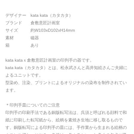
デザイナー kata kata（カタカタ）
ブランド 倉敷意匠計画室
サイズ 約W103xD102xH14mm
素材 磁器
箱 あり
kata kataｘ倉敷意匠計画室の印判手の器です。
kata kata（カタカタ）とは、松永武さんと高井知絵さんご夫婦に
よるユニットです。
型染め、注染、プリントによるオリジナルの染布を制作されてい
ます。
＊印判手皿についてのご注意
印判手の印刷手法である銅版転写法は、呉須と呼ばれる顔料で和
紙に印刷した転写紙から、絵柄を素焼き生地に移し取るもので
す。銅版転写による印判手の皿には、手作業から生まれる絵柄の