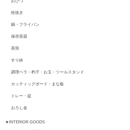
おひつ
栓抜き
鍋・フライパン
保存容器
茶筒
すり鉢
調理ベラ・杓子・お玉・ツールスタンド
カッティッグボード・まな板
トレー・盆
おろし金
★INTERIOR GOODS