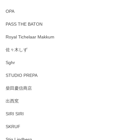
OPA
PASS THE BATON
Royal Tichelaar Makkum
佐々木しず
Sghr
STUDIO PREPA
柴田慶信商店
出西窯
SIRI SIRI
SKRUF
Stig Lindberg