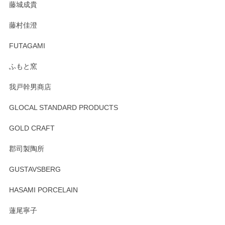
藤城成貴
この度はペンシルオンラインショップをご利用
藤村佳澄
頂き誠にありがとうございました。 そしてご丁
寧なレビューをありがとうございます。これか
FUTAGAMI
らもより良いご対応ができるよう努めてまいり
ます。またのご利用をお待ちしております。
ふもと窯
我戸幹男商店
GLOCAL STANDARD PRODUCTS
徳永遊心 みかんづくし 飯碗
2025/12/31
GOLD CRAFT
郡司製陶所
徳永遊心 みかんづくし マグカップ
GUSTAVSBERG
2025/12/31
HASAMI PORCELAIN
蓮尾寧子
徳永遊心 みかんづくし 口巻皿6寸