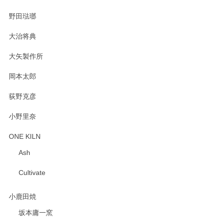
野田琺瑯
大治将典
PASS THE BATON（パス ザ バトン） x mina perhonen（ミナ ペルホネン） プレート（咲いている花にただ笑ふ）ミントグリーン
2025/02/12
大矢製作所
岡本太郎
荻野克彦
小野里奈
ONE KILN
Ash
Cultivate
小鹿田焼
坂本庸一窯