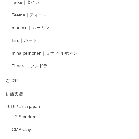
Taika｜タイカ
この度はペンシルオンラインショップをご利用
Teema｜ティーマ
頂き誠にありがとうございました。 そしてご丁
寧なレビューをありがとうございます。これか
moomin｜ムーミン
らもより良いご対応ができるよう努めてまいり
ます。またのご利用をお待ちしております。
Bird｜バード
mina perhonen｜ミナ ペルホネン
宮島工芸製作所 返しヘラ 小
Tundra｜ツンドラ
2025/12/21
石飛勲
伊藤丈浩
渡邉陽子 マグカップ
2025/11/23
1616 / arita japan
TY Standard
CMA Clay
渡邉陽子 マーメイドタマネギガール 飾蓋付花入
2025/08/20