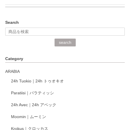
kata kata（カタカタ） 印判手小皿 ぶらさがり
Search
2026/06/15
深さや大きさがとてもちょうど良く、手に馴染み、洗いやす
search
く、他の柄も何枚かこちらで買い、毎食時に使用していま
す。ショップの方が大変丁寧で、1枚不良がありましたが快
Category
く交換して下さいました。
ARABIA
この度もレビューをご投稿いただき、誠にあり
24h Tuokio｜24h トゥオキオ
がとうございます。 同じシリーズの器を揃えて
ご愛用いただいているとのこと、大変嬉しく思
Paratiisi｜パラティッシ
います。 温かいお言葉をいただき、ありがとう
ございました。 今後ともどうぞよろしくお願い
24h Avec｜24h アベック
いたします。
Moomin｜ムーミン
Krokus｜クロッカス