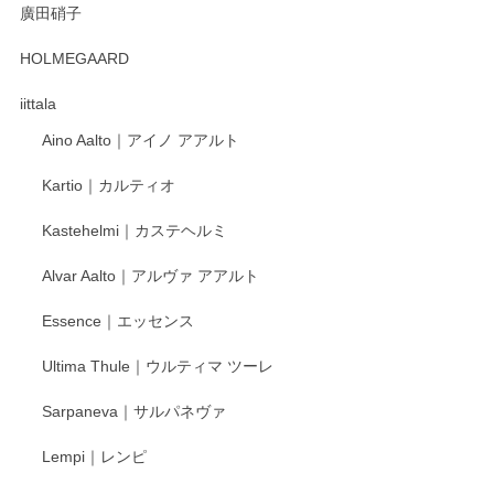
廣田硝子
2025/12/31
HOLMEGAARD
徳永遊心さんの作品が好きなので、購入できうれしいです。
これからも楽しみにしています。
iittala
Aino Aalto｜アイノ アアルト
レビューをありがとうございます。 そしてお喜
Kartio｜カルティオ
び頂き嬉しいです。 徳永遊心窯の器はこれから
もいろいろと入荷の予定です。 ペンシルインス
Kastehelmi｜カステヘルミ
タグラムにて入荷状況のご確認をして頂けます
と幸いです。 今後ともよろしくお願いいたしま
Alvar Aalto｜アルヴァ アアルト
す。
Essence｜エッセンス
Ultima Thule｜ウルティマ ツーレ
徳永遊心 色絵花繋ぎ 飯碗
2025/12/24
Sarpaneva｜サルパネヴァ
Lempi｜レンピ
丁寧に対応していただきました。ありがとうございます◎