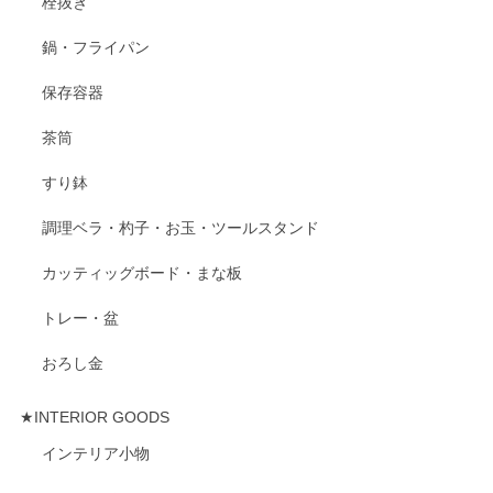
栓抜き
鍋・フライパン
保存容器
茶筒
すり鉢
調理ベラ・杓子・お玉・ツールスタンド
カッティッグボード・まな板
トレー・盆
おろし金
★INTERIOR GOODS
インテリア小物