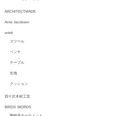
kata kata（カタカタ） 印判手小皿 たんぽぽ
2026/06/15
ARCHITECTMADE
深さや大きさがとてもちょうど良く、手に馴染み、洗いやす
Arne Jacobsen
く、他の柄も何枚かこちらで買い、毎食時に使用していま
artek
す。ショップの方が大変親切、丁寧で、また利用させて頂き
たいショップさんです。
スツール
ベンチ
この度はペンシルオンラインショップをご利用
いただき、誠にありがとうございます。 また、
テーブル
レビューをご投稿いただき、重ねてお礼申し上
げます。 深さや大きさ、使い心地を気に入って
生地
いただけたようで大変嬉しく思います。 毎食時
にご愛用いただいているとのこと、とても光栄
クッション
です。 温かいお言葉をいただき、ありがとうご
ざいます。 またのご利用を心よりお待ちしてお
ります。
四十沢木材工芸
BIRDS' WORDS
陶磁器オーナメント