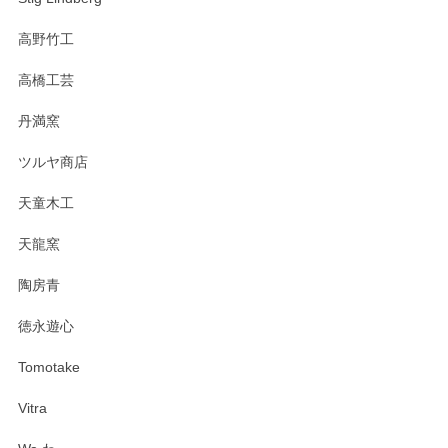
高野竹工
高橋工芸
丹満窯
ツルヤ商店
天童木工
天龍窯
陶房青
徳永遊心
Tomotake
Vitra