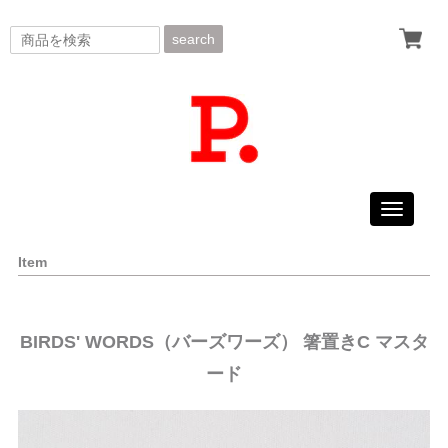
search
Toggle
navigati
Item
BIRDS' WORDS（バーズワーズ） 箸置きC マスタ
ード