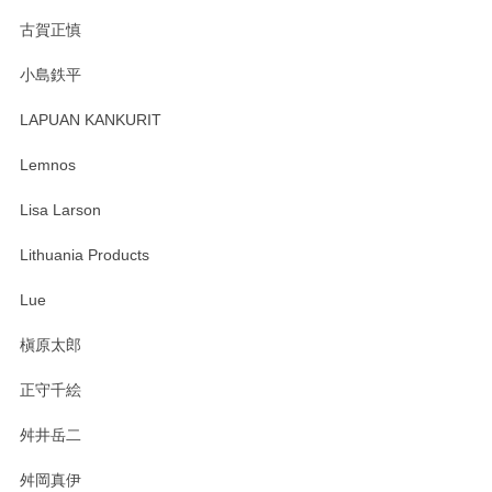
森脇靖 湯呑 若苗釉
古賀正慎
2025/04/07
小島鉄平
レビューが遅くなり申し訳ありません、 無事届いておりま
す。 素敵な湯呑みでとても気に入りました。 発送も早く、
LAPUAN KANKURIT
ありがとうございます。 メッセージもありがとうございまし
たm(_)m
Lemnos
Lisa Larson
この度は当店をご利用頂き誠にありがとうござ
います。無事に届いたようで安心いたしまし
Lithuania Products
た。ひとつひとつ個性がある素敵な湯呑ですよ
ね。気に入って頂けてうれしいです。マグカッ
Lue
プと花器のレビューもありがとうございます。
今後ともよろしくお願いいたします。
槇原太郎
正守千絵
舛井岳二
柴田慶信商店 大館曲げわっぱ 白木小判弁当箱（大）
2025/03/30
舛岡真伊