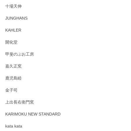
十場天伸
この度はペンシルオンラインショップでのご購
JUNGHANS
入、そしてレビューまで誠にありがとうござい
ます。柴田慶信商店さんの曲げわっぱは、日々
KAHLER
の暮らしを豊かにするお品だと私たちも思って
おります。お手入れ方法がいろいろとございま
開化堂
すが、風合いとともにお楽しみ頂けますと幸い
です。今後ともどうぞよろしくお願いいたしま
甲斐のぶお工房
す。
嘉久正窯
鹿児島睦
Sghr（スガハラ） Mini Vase（ミニベース） 一輪挿し 三角錐 クリアー
金子司
2025/04/07
上出長右衛門窯
プレゼント用に購入したので、まだ中は見れていないのです
が、 しっかり梱包されていたので割れてはないと思います。
KARIMOKU NEW STANDARD
kata kata
この度はペンシルオンラインショップをご利用