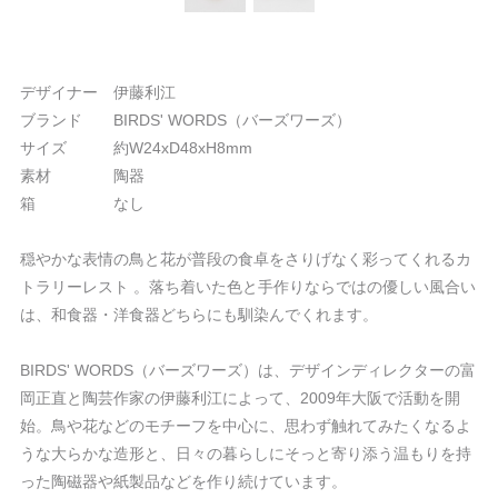
デザイナー 伊藤利江
ブランド BIRDS' WORDS（バーズワーズ）
サイズ 約W24xD48xH8mm
素材 陶器
箱 なし
穏やかな表情の鳥と花が普段の食卓をさりげなく彩ってくれるカ
トラリーレスト 。落ち着いた色と手作りならではの優しい風合い
は、和食器・洋食器どちらにも馴染んでくれます。
BIRDS' WORDS（バーズワーズ）は、デザインディレクターの富
岡正直と陶芸作家の伊藤利江によって、2009年大阪で活動を開
始。鳥や花などのモチーフを中心に、思わず触れてみたくなるよ
うな大らかな造形と、日々の暮らしにそっと寄り添う温もりを持
った陶磁器や紙製品などを作り続けています。