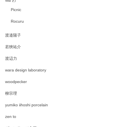
Wa わ
Picnic
Rocuru
渡邉陽子
若狹祐介
渡辺力
wara design laboratory
woodpecker
柳宗理
yumiko iihoshi porcelain
zen to