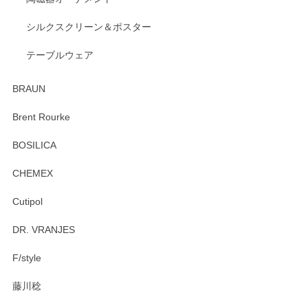
出西窯 カップ＆ソーサー 呉須
2026/04/24
シルクスクリーン＆ポスター
テーブルウェア
ありがとうございました。 出西窯のカップ&ソーサーを探し
ていたので、購入出来て良かったです♪
BRAUN
この度はペンシルオンラインショップをご利用
Brent Rourke
頂き誠にありがとうございます。 お探しのカッ
プ＆ソーサーをお届けでき嬉しく思います。 今
BOSILICA
後ともどうぞよろしくお願いいたします。
CHEMEX
Cutipol
Brent Rourke（ブレント ルーク） オーバルシェーカーボックス 4
DR. VRANJES
2026/01/15
F/style
注文から手元に届くまでとても早く、梱包もしっかりしてお
藤川稔
りました。お品もとても素敵でした。ありがとうございまし
た。