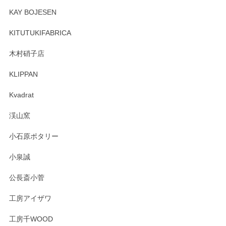
頂き誠にありがとうございます。 そしてレビュ
KAY BOJESEN
ーも大変嬉しく思います。 今後ともどうぞよろ
しくお願いいたします。
KITUTUKIFABRICA
木村硝子店
KLIPPAN
森脇靖 マグカップ 若苗釉
2025/04/07
Kvadrat
淡いグリーンのカラーがとても可愛いです❤️ ありがとうござ
渓山窯
いましたm(_)m
小石原ポタリー
この度はペンシルオンラインショップをご利用
小泉誠
いただき誠にありがとうございました。森脇さ
んの作品はほっこりいたしますね。今後ともど
公長斎小菅
うぞよろしくお願いいたします。
工房アイザワ
工房千WOOD