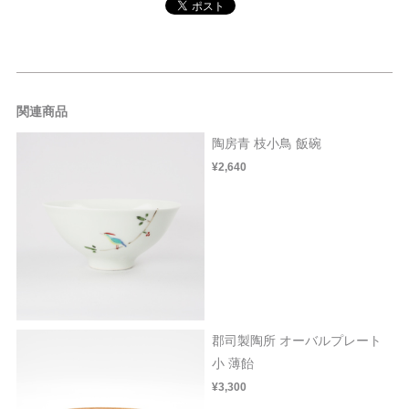
関連商品
陶房青 枝小鳥 飯碗
¥2,640
郡司製陶所 オーバルプレート
小 薄飴
¥3,300