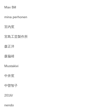
Max Bill
zen to カレー皿 plate245 ホワイト
mina perhonen
2025/03/19
宮内窯
ステキなカレー皿早速使わせていただきました。 色々お手数
宮島工芸製作所
おかけしました。 ありがとうございます。
森正洋
この度はペンシルオンラインショップをご利用
森脇靖
頂き、レビューもありがとうございます。カレ
ー皿を気に入って頂けたようで安心しました。
Mustakivi
気になられるものがありましたら、またお気軽
にお問い合わせください。今後ともよろしくお
中井窯
願いいたします。
中曽智子
2016/
PASS THE BATON（パス ザ バトン） x mina perhonen（ミナ ペルホネン） ディーププレート（咲いている花にただ笑ふ）ミントグリーン
2025/02/12
nendo