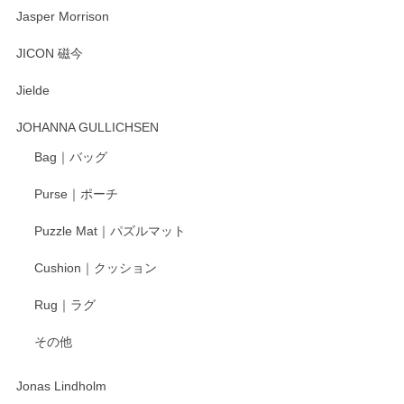
Jasper Morrison
とても可愛らしい。
JICON 磁今
Jielde
この度はペンシルオンラインショップでのご購
入、そしてレビューまで誠にありがとうござい
JOHANNA GULLICHSEN
ます。気に入って頂けたようで嬉しく思いま
す。今後ともどうぞよろしくお願いいたしま
Bag｜バッグ
す。
Purse｜ポーチ
Puzzle Mat｜パズルマット
柴田慶信商店 大館曲げわっぱ 白木小判弁当箱（大）
Cushion｜クッション
2025/04/16
Rug｜ラグ
入金翌日にすぐ届きました！ 梱包も丁寧にして頂きメッセー
その他
ジもありがとうございました。 初めてのわっぱ弁当箱で大切
な物を開けるようにドキドキしながら開封しました。綺麗な
わっぱで感激です！ これから大切に使って風合いが変わるの
Jonas Lindholm
も楽しんで行きたいと思います。