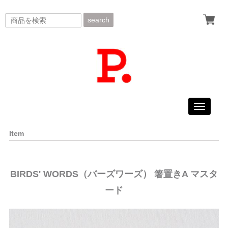
search
Toggle
navigati
Item
BIRDS' WORDS（バーズワーズ） 箸置きA マスタ
ード