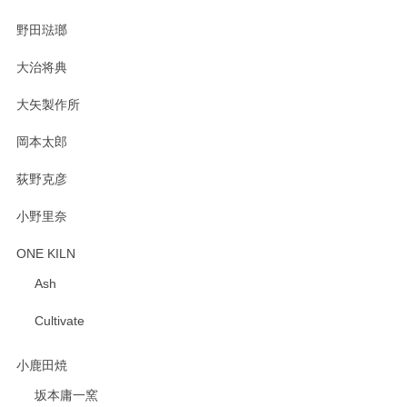
野田琺瑯
大治将典
PASS THE BATON（パス ザ バトン） x mina perhonen（ミナ ペルホネン） プレート（咲いている花にただ笑ふ）ミントグリーン
2025/02/12
大矢製作所
岡本太郎
荻野克彦
小野里奈
ONE KILN
Ash
Cultivate
小鹿田焼
坂本庸一窯