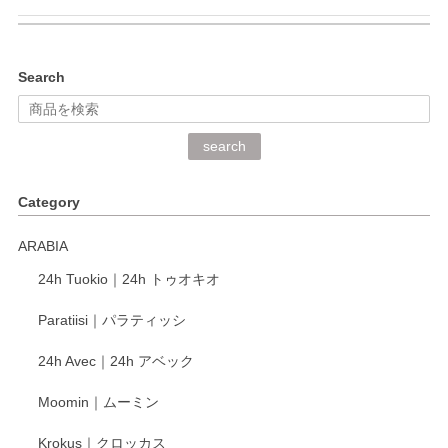
kata kata（カタカタ） 印判手小皿 ぶらさがり
Search
2026/06/15
深さや大きさがとてもちょうど良く、手に馴染み、洗いやす
search
く、他の柄も何枚かこちらで買い、毎食時に使用していま
す。ショップの方が大変丁寧で、1枚不良がありましたが快
Category
く交換して下さいました。
ARABIA
この度もレビューをご投稿いただき、誠にあり
24h Tuokio｜24h トゥオキオ
がとうございます。 同じシリーズの器を揃えて
ご愛用いただいているとのこと、大変嬉しく思
Paratiisi｜パラティッシ
います。 温かいお言葉をいただき、ありがとう
ございました。 今後ともどうぞよろしくお願い
24h Avec｜24h アベック
いたします。
Moomin｜ムーミン
Krokus｜クロッカス