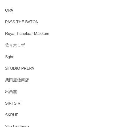
OPA
PASS THE BATON
Royal Tichelaar Makkum
佐々木しず
Sghr
STUDIO PREPA
柴田慶信商店
出西窯
SIRI SIRI
SKRUF
Stig Lindberg