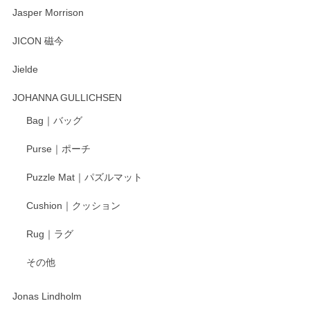
Jasper Morrison
とても可愛らしい。
JICON 磁今
Jielde
この度はペンシルオンラインショップでのご購
入、そしてレビューまで誠にありがとうござい
JOHANNA GULLICHSEN
ます。気に入って頂けたようで嬉しく思いま
す。今後ともどうぞよろしくお願いいたしま
Bag｜バッグ
す。
Purse｜ポーチ
Puzzle Mat｜パズルマット
柴田慶信商店 大館曲げわっぱ 白木小判弁当箱（大）
Cushion｜クッション
2025/04/16
Rug｜ラグ
入金翌日にすぐ届きました！ 梱包も丁寧にして頂きメッセー
その他
ジもありがとうございました。 初めてのわっぱ弁当箱で大切
な物を開けるようにドキドキしながら開封しました。綺麗な
わっぱで感激です！ これから大切に使って風合いが変わるの
Jonas Lindholm
も楽しんで行きたいと思います。