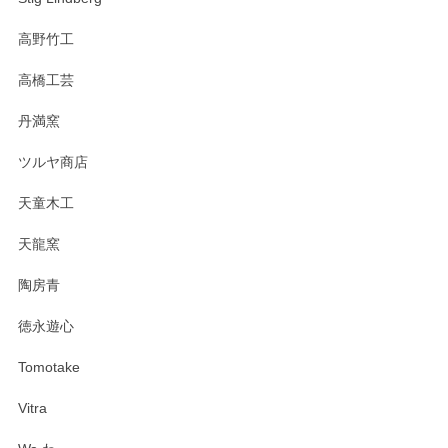
高野竹工
高橋工芸
丹満窯
ツルヤ商店
天童木工
天龍窯
陶房青
徳永遊心
Tomotake
Vitra