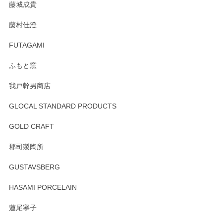
藤城成貴
この度はペンシルオンラインショップをご利用
藤村佳澄
頂き誠にありがとうございました。 そしてご丁
寧なレビューをありがとうございます。これか
FUTAGAMI
らもより良いご対応ができるよう努めてまいり
ます。またのご利用をお待ちしております。
ふもと窯
我戸幹男商店
GLOCAL STANDARD PRODUCTS
徳永遊心 みかんづくし 飯碗
2025/12/31
GOLD CRAFT
郡司製陶所
徳永遊心 みかんづくし マグカップ
GUSTAVSBERG
2025/12/31
HASAMI PORCELAIN
蓮尾寧子
徳永遊心 みかんづくし 口巻皿6寸