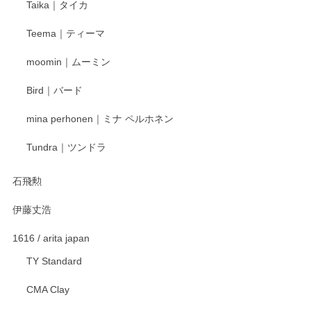
Taika｜タイカ
この度はペンシルオンラインショップをご利用
Teema｜ティーマ
頂き誠にありがとうございました。 そしてご丁
寧なレビューをありがとうございます。これか
moomin｜ムーミン
らもより良いご対応ができるよう努めてまいり
ます。またのご利用をお待ちしております。
Bird｜バード
mina perhonen｜ミナ ペルホネン
宮島工芸製作所 返しヘラ 小
Tundra｜ツンドラ
2025/12/21
石飛勲
伊藤丈浩
渡邉陽子 マグカップ
2025/11/23
1616 / arita japan
TY Standard
CMA Clay
渡邉陽子 マーメイドタマネギガール 飾蓋付花入
2025/08/20