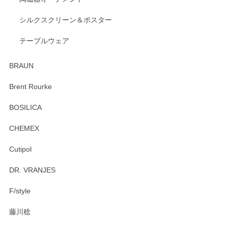
出西窯 カップ＆ソーサー 呉須
2026/04/24
シルクスクリーン＆ポスター
テーブルウェア
ありがとうございました。 出西窯のカップ&ソーサーを探し
ていたので、購入出来て良かったです♪
BRAUN
この度はペンシルオンラインショップをご利用
Brent Rourke
頂き誠にありがとうございます。 お探しのカッ
プ＆ソーサーをお届けでき嬉しく思います。 今
BOSILICA
後ともどうぞよろしくお願いいたします。
CHEMEX
Cutipol
Brent Rourke（ブレント ルーク） オーバルシェーカーボックス 4
DR. VRANJES
2026/01/15
F/style
注文から手元に届くまでとても早く、梱包もしっかりしてお
藤川稔
りました。お品もとても素敵でした。ありがとうございまし
た。