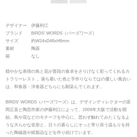
デザイナー 伊藤利江
ブランド BIRDS' WORDS（バーズワーズ）
サイズ 約W24xD48xH8mm
素材 陶器
箱 なし
穏やかな表情の鳥と花が普段の食卓をさりげなく彩ってくれるカ
トラリーレスト 。落ち着いた色と手作りならではの優しい風合い
は、和食器・洋食器どちらにも馴染んでくれます。
BIRDS' WORDS（バーズワーズ）は、デザインディレクターの富
岡正直と陶芸作家の伊藤利江によって、2009年大阪で活動を開
始。鳥や花などのモチーフを中心に、思わず触れてみたくなるよ
うな大らかな造形と、日々の暮らしにそっと寄り添う温もりを持
った陶磁器や紙製品などを作り続けています。