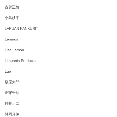
森脇靖 湯呑 若苗釉
古賀正慎
2025/04/07
小島鉄平
レビューが遅くなり申し訳ありません、 無事届いておりま
す。 素敵な湯呑みでとても気に入りました。 発送も早く、
LAPUAN KANKURIT
ありがとうございます。 メッセージもありがとうございまし
たm(_)m
Lemnos
Lisa Larson
この度は当店をご利用頂き誠にありがとうござ
います。無事に届いたようで安心いたしまし
Lithuania Products
た。ひとつひとつ個性がある素敵な湯呑ですよ
ね。気に入って頂けてうれしいです。マグカッ
Lue
プと花器のレビューもありがとうございます。
今後ともよろしくお願いいたします。
槇原太郎
正守千絵
舛井岳二
柴田慶信商店 大館曲げわっぱ 白木小判弁当箱（大）
2025/03/30
舛岡真伊