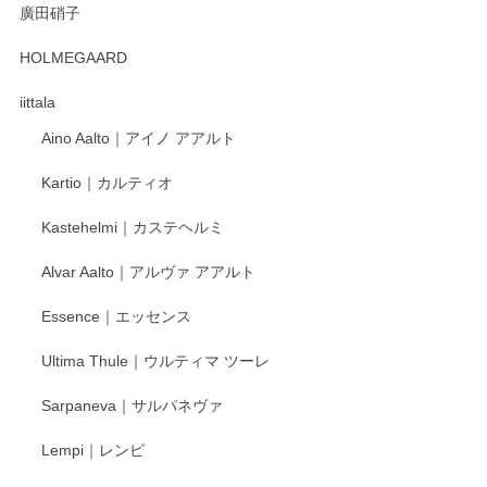
廣田硝子
2025/12/31
HOLMEGAARD
徳永遊心さんの作品が好きなので、購入できうれしいです。
これからも楽しみにしています。
iittala
Aino Aalto｜アイノ アアルト
レビューをありがとうございます。 そしてお喜
Kartio｜カルティオ
び頂き嬉しいです。 徳永遊心窯の器はこれから
もいろいろと入荷の予定です。 ペンシルインス
Kastehelmi｜カステヘルミ
タグラムにて入荷状況のご確認をして頂けます
と幸いです。 今後ともよろしくお願いいたしま
Alvar Aalto｜アルヴァ アアルト
す。
Essence｜エッセンス
Ultima Thule｜ウルティマ ツーレ
徳永遊心 色絵花繋ぎ 飯碗
2025/12/24
Sarpaneva｜サルパネヴァ
Lempi｜レンピ
丁寧に対応していただきました。ありがとうございます◎