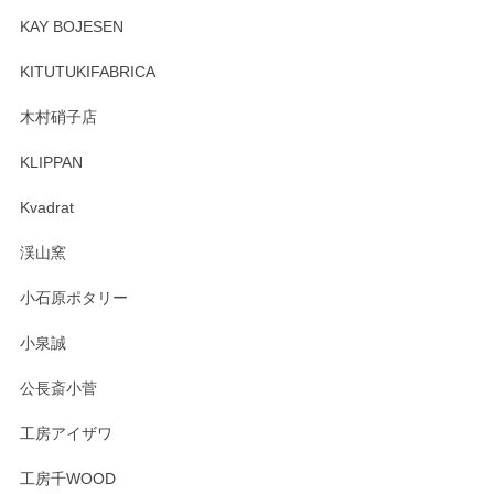
頂き誠にありがとうございます。 そしてレビュ
KAY BOJESEN
ーも大変嬉しく思います。 今後ともどうぞよろ
しくお願いいたします。
KITUTUKIFABRICA
木村硝子店
KLIPPAN
森脇靖 マグカップ 若苗釉
2025/04/07
Kvadrat
淡いグリーンのカラーがとても可愛いです❤️ ありがとうござ
渓山窯
いましたm(_)m
小石原ポタリー
この度はペンシルオンラインショップをご利用
小泉誠
いただき誠にありがとうございました。森脇さ
んの作品はほっこりいたしますね。今後ともど
公長斎小菅
うぞよろしくお願いいたします。
工房アイザワ
工房千WOOD