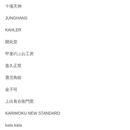
十場天伸
この度はペンシルオンラインショップでのご購
JUNGHANS
入、そしてレビューまで誠にありがとうござい
ます。柴田慶信商店さんの曲げわっぱは、日々
KAHLER
の暮らしを豊かにするお品だと私たちも思って
おります。お手入れ方法がいろいろとございま
開化堂
すが、風合いとともにお楽しみ頂けますと幸い
です。今後ともどうぞよろしくお願いいたしま
甲斐のぶお工房
す。
嘉久正窯
鹿児島睦
Sghr（スガハラ） Mini Vase（ミニベース） 一輪挿し 三角錐 クリアー
金子司
2025/04/07
上出長右衛門窯
プレゼント用に購入したので、まだ中は見れていないのです
が、 しっかり梱包されていたので割れてはないと思います。
KARIMOKU NEW STANDARD
kata kata
この度はペンシルオンラインショップをご利用