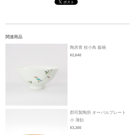
関連商品
陶房青 枝小鳥 飯碗
¥2,640
郡司製陶所 オーバルプレート
小 薄飴
¥3,300