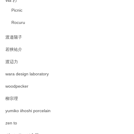
Wa わ
Picnic
Rocuru
渡邉陽子
若狹祐介
渡辺力
wara design laboratory
woodpecker
柳宗理
yumiko iihoshi porcelain
zen to