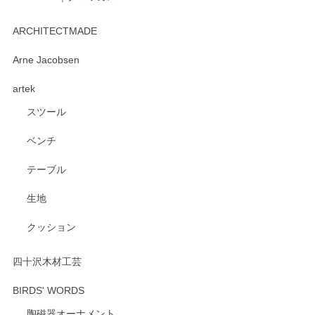
kata kata（カタカタ） 印判手小皿 たんぽぽ
2026/06/15
ARCHITECTMADE
深さや大きさがとてもちょうど良く、手に馴染み、洗いやす
Arne Jacobsen
く、他の柄も何枚かこちらで買い、毎食時に使用していま
artek
す。ショップの方が大変親切、丁寧で、また利用させて頂き
たいショップさんです。
スツール
ベンチ
この度はペンシルオンラインショップをご利用
いただき、誠にありがとうございます。 また、
テーブル
レビューをご投稿いただき、重ねてお礼申し上
げます。 深さや大きさ、使い心地を気に入って
生地
いただけたようで大変嬉しく思います。 毎食時
にご愛用いただいているとのこと、とても光栄
クッション
です。 温かいお言葉をいただき、ありがとうご
ざいます。 またのご利用を心よりお待ちしてお
ります。
四十沢木材工芸
BIRDS' WORDS
陶磁器オーナメント