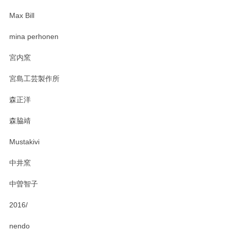
Max Bill
zen to カレー皿 plate245 ホワイト
mina perhonen
2025/03/19
宮内窯
ステキなカレー皿早速使わせていただきました。 色々お手数
宮島工芸製作所
おかけしました。 ありがとうございます。
森正洋
この度はペンシルオンラインショップをご利用
森脇靖
頂き、レビューもありがとうございます。カレ
ー皿を気に入って頂けたようで安心しました。
Mustakivi
気になられるものがありましたら、またお気軽
にお問い合わせください。今後ともよろしくお
中井窯
願いいたします。
中曽智子
2016/
PASS THE BATON（パス ザ バトン） x mina perhonen（ミナ ペルホネン） ディーププレート（咲いている花にただ笑ふ）ミントグリーン
2025/02/12
nendo