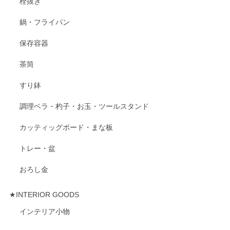
栓抜き
鍋・フライパン
保存容器
茶筒
すり鉢
調理ベラ・杓子・お玉・ツールスタンド
カッティッグボード・まな板
トレー・盆
おろし金
★INTERIOR GOODS
インテリア小物