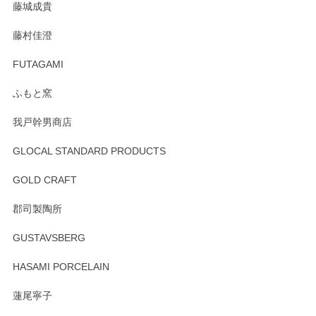
藤城成貴
この度はペンシルオンラインショップをご利用
藤村佳澄
頂き誠にありがとうございました。 そしてご丁
寧なレビューをありがとうございます。これか
FUTAGAMI
らもより良いご対応ができるよう努めてまいり
ます。またのご利用をお待ちしております。
ふもと窯
我戸幹男商店
GLOCAL STANDARD PRODUCTS
徳永遊心 みかんづくし 飯碗
2025/12/31
GOLD CRAFT
郡司製陶所
徳永遊心 みかんづくし マグカップ
GUSTAVSBERG
2025/12/31
HASAMI PORCELAIN
蓮尾寧子
徳永遊心 みかんづくし 口巻皿6寸