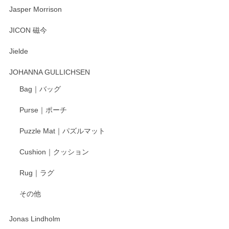
Jasper Morrison
とても可愛らしい。
JICON 磁今
Jielde
この度はペンシルオンラインショップでのご購
入、そしてレビューまで誠にありがとうござい
JOHANNA GULLICHSEN
ます。気に入って頂けたようで嬉しく思いま
す。今後ともどうぞよろしくお願いいたしま
Bag｜バッグ
す。
Purse｜ポーチ
Puzzle Mat｜パズルマット
柴田慶信商店 大館曲げわっぱ 白木小判弁当箱（大）
Cushion｜クッション
2025/04/16
Rug｜ラグ
入金翌日にすぐ届きました！ 梱包も丁寧にして頂きメッセー
その他
ジもありがとうございました。 初めてのわっぱ弁当箱で大切
な物を開けるようにドキドキしながら開封しました。綺麗な
わっぱで感激です！ これから大切に使って風合いが変わるの
Jonas Lindholm
も楽しんで行きたいと思います。