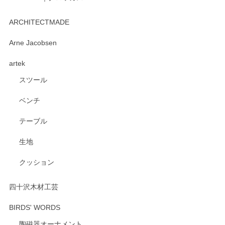
kata kata（カタカタ） 印判手小皿 たんぽぽ
2026/06/15
ARCHITECTMADE
深さや大きさがとてもちょうど良く、手に馴染み、洗いやす
Arne Jacobsen
く、他の柄も何枚かこちらで買い、毎食時に使用していま
artek
す。ショップの方が大変親切、丁寧で、また利用させて頂き
たいショップさんです。
スツール
ベンチ
この度はペンシルオンラインショップをご利用
いただき、誠にありがとうございます。 また、
テーブル
レビューをご投稿いただき、重ねてお礼申し上
げます。 深さや大きさ、使い心地を気に入って
生地
いただけたようで大変嬉しく思います。 毎食時
にご愛用いただいているとのこと、とても光栄
クッション
です。 温かいお言葉をいただき、ありがとうご
ざいます。 またのご利用を心よりお待ちしてお
ります。
四十沢木材工芸
BIRDS' WORDS
陶磁器オーナメント