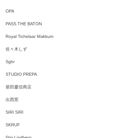
OPA
PASS THE BATON
Royal Tichelaar Makkum
佐々木しず
Sghr
STUDIO PREPA
柴田慶信商店
出西窯
SIRI SIRI
SKRUF
Stig Lindberg