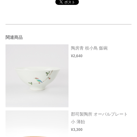
関連商品
陶房青 枝小鳥 飯碗
¥2,640
郡司製陶所 オーバルプレート
小 薄飴
¥3,300