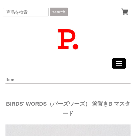
search
Toggle
navigati
Item
BIRDS' WORDS（バーズワーズ） 箸置きB マスタ
ード