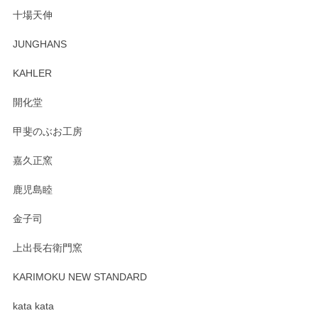
十場天伸
この度はペンシルオンラインショップでのご購
JUNGHANS
入、そしてレビューまで誠にありがとうござい
ます。柴田慶信商店さんの曲げわっぱは、日々
KAHLER
の暮らしを豊かにするお品だと私たちも思って
おります。お手入れ方法がいろいろとございま
開化堂
すが、風合いとともにお楽しみ頂けますと幸い
です。今後ともどうぞよろしくお願いいたしま
甲斐のぶお工房
す。
嘉久正窯
鹿児島睦
Sghr（スガハラ） Mini Vase（ミニベース） 一輪挿し 三角錐 クリアー
金子司
2025/04/07
上出長右衛門窯
プレゼント用に購入したので、まだ中は見れていないのです
が、 しっかり梱包されていたので割れてはないと思います。
KARIMOKU NEW STANDARD
kata kata
この度はペンシルオンラインショップをご利用