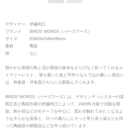
デザイナー 伊藤利江
ブランド BIRDS' WORDS（バーズワーズ）
サイズ 約W24xD48xH8mm
素材 陶器
箱 なし
穏やかな表情の鳥と花が普段の食卓をさりげなく彩ってくれるカ
トラリーレスト 。落ち着いた色と手作りならではの優しい風合い
は、和食器・洋食器どちらにも馴染んでくれます。
BIRDS' WORDS（バーズワーズ）は、デザインディレクターの富
岡正直と陶芸作家の伊藤利江によって、2009年大阪で活動を開
始。鳥や花などのモチーフを中心に、思わず触れてみたくなるよ
うな大らかな造形と、日々の暮らしにそっと寄り添う温もりを持
った陶磁器や紙製品などを作り続けています。