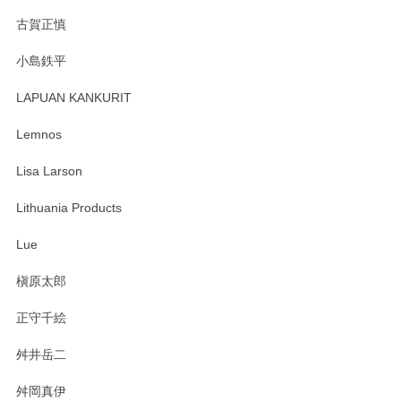
森脇靖 湯呑 若苗釉
古賀正慎
2025/04/07
小島鉄平
レビューが遅くなり申し訳ありません、 無事届いておりま
す。 素敵な湯呑みでとても気に入りました。 発送も早く、
LAPUAN KANKURIT
ありがとうございます。 メッセージもありがとうございまし
たm(_)m
Lemnos
Lisa Larson
この度は当店をご利用頂き誠にありがとうござ
います。無事に届いたようで安心いたしまし
Lithuania Products
た。ひとつひとつ個性がある素敵な湯呑ですよ
ね。気に入って頂けてうれしいです。マグカッ
Lue
プと花器のレビューもありがとうございます。
今後ともよろしくお願いいたします。
槇原太郎
正守千絵
舛井岳二
柴田慶信商店 大館曲げわっぱ 白木小判弁当箱（大）
2025/03/30
舛岡真伊