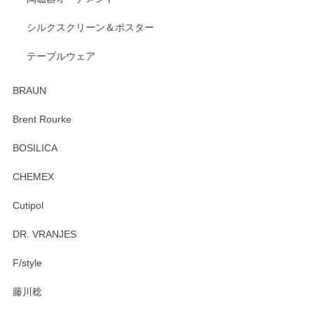
出西窯 カップ＆ソーサー 呉須
2026/04/24
シルクスクリーン＆ポスター
テーブルウェア
ありがとうございました。 出西窯のカップ&ソーサーを探し
ていたので、購入出来て良かったです♪
BRAUN
この度はペンシルオンラインショップをご利用
Brent Rourke
頂き誠にありがとうございます。 お探しのカッ
プ＆ソーサーをお届けでき嬉しく思います。 今
BOSILICA
後ともどうぞよろしくお願いいたします。
CHEMEX
Cutipol
Brent Rourke（ブレント ルーク） オーバルシェーカーボックス 4
DR. VRANJES
2026/01/15
F/style
注文から手元に届くまでとても早く、梱包もしっかりしてお
藤川稔
りました。お品もとても素敵でした。ありがとうございまし
た。