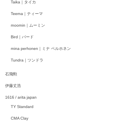
Taika｜タイカ
この度はペンシルオンラインショップをご利用
Teema｜ティーマ
頂き誠にありがとうございました。 そしてご丁
寧なレビューをありがとうございます。これか
moomin｜ムーミン
らもより良いご対応ができるよう努めてまいり
ます。またのご利用をお待ちしております。
Bird｜バード
mina perhonen｜ミナ ペルホネン
宮島工芸製作所 返しヘラ 小
Tundra｜ツンドラ
2025/12/21
石飛勲
伊藤丈浩
渡邉陽子 マグカップ
2025/11/23
1616 / arita japan
TY Standard
CMA Clay
渡邉陽子 マーメイドタマネギガール 飾蓋付花入
2025/08/20