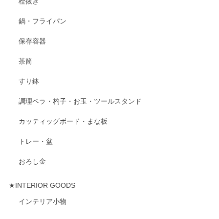
栓抜き
鍋・フライパン
保存容器
茶筒
すり鉢
調理ベラ・杓子・お玉・ツールスタンド
カッティッグボード・まな板
トレー・盆
おろし金
★INTERIOR GOODS
インテリア小物