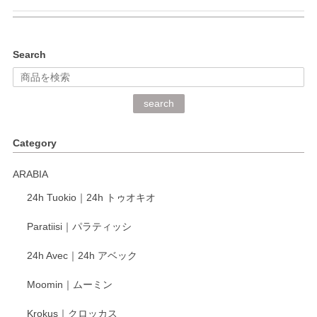
kata kata（カタカタ） 印判手小皿 ぶらさがり
Search
2026/06/15
深さや大きさがとてもちょうど良く、手に馴染み、洗いやす
search
く、他の柄も何枚かこちらで買い、毎食時に使用していま
す。ショップの方が大変丁寧で、1枚不良がありましたが快
Category
く交換して下さいました。
ARABIA
この度もレビューをご投稿いただき、誠にあり
24h Tuokio｜24h トゥオキオ
がとうございます。 同じシリーズの器を揃えて
ご愛用いただいているとのこと、大変嬉しく思
Paratiisi｜パラティッシ
います。 温かいお言葉をいただき、ありがとう
ございました。 今後ともどうぞよろしくお願い
24h Avec｜24h アベック
いたします。
Moomin｜ムーミン
Krokus｜クロッカス