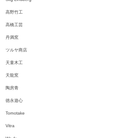
高野竹工
高橋工芸
丹満窯
ツルヤ商店
天童木工
天龍窯
陶房青
徳永遊心
Tomotake
Vitra