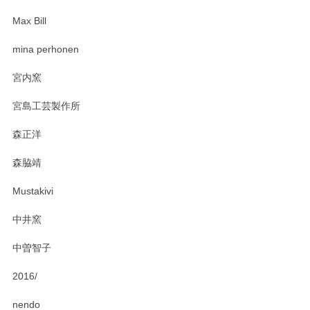
Max Bill
zen to カレー皿 plate245 ホワイト
mina perhonen
2025/03/19
宮内窯
ステキなカレー皿早速使わせていただきました。 色々お手数
宮島工芸製作所
おかけしました。 ありがとうございます。
森正洋
この度はペンシルオンラインショップをご利用
森脇靖
頂き、レビューもありがとうございます。カレ
ー皿を気に入って頂けたようで安心しました。
Mustakivi
気になられるものがありましたら、またお気軽
にお問い合わせください。今後ともよろしくお
中井窯
願いいたします。
中曽智子
2016/
PASS THE BATON（パス ザ バトン） x mina perhonen（ミナ ペルホネン） ディーププレート（咲いている花にただ笑ふ）ミントグリーン
2025/02/12
nendo