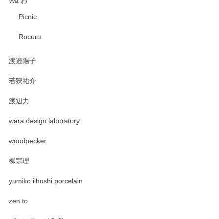
Wa わ
Picnic
Rocuru
渡邉陽子
若狹祐介
渡辺力
wara design laboratory
woodpecker
柳宗理
yumiko iihoshi porcelain
zen to