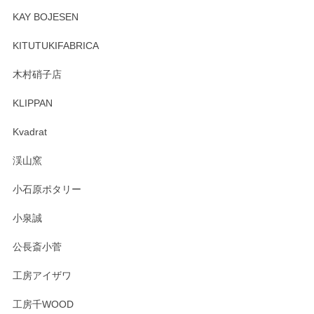
頂き誠にありがとうございます。 そしてレビュ
KAY BOJESEN
ーも大変嬉しく思います。 今後ともどうぞよろ
しくお願いいたします。
KITUTUKIFABRICA
木村硝子店
KLIPPAN
森脇靖 マグカップ 若苗釉
2025/04/07
Kvadrat
淡いグリーンのカラーがとても可愛いです❤️ ありがとうござ
渓山窯
いましたm(_)m
小石原ポタリー
この度はペンシルオンラインショップをご利用
小泉誠
いただき誠にありがとうございました。森脇さ
んの作品はほっこりいたしますね。今後ともど
公長斎小菅
うぞよろしくお願いいたします。
工房アイザワ
工房千WOOD