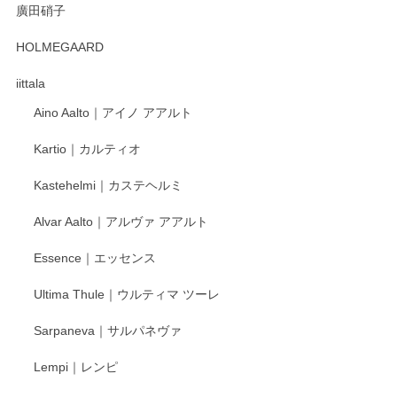
廣田硝子
2025/12/31
HOLMEGAARD
徳永遊心さんの作品が好きなので、購入できうれしいです。
これからも楽しみにしています。
iittala
Aino Aalto｜アイノ アアルト
レビューをありがとうございます。 そしてお喜
Kartio｜カルティオ
び頂き嬉しいです。 徳永遊心窯の器はこれから
もいろいろと入荷の予定です。 ペンシルインス
Kastehelmi｜カステヘルミ
タグラムにて入荷状況のご確認をして頂けます
と幸いです。 今後ともよろしくお願いいたしま
Alvar Aalto｜アルヴァ アアルト
す。
Essence｜エッセンス
Ultima Thule｜ウルティマ ツーレ
徳永遊心 色絵花繋ぎ 飯碗
2025/12/24
Sarpaneva｜サルパネヴァ
Lempi｜レンピ
丁寧に対応していただきました。ありがとうございます◎