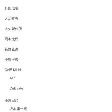
野田琺瑯
大治将典
PASS THE BATON（パス ザ バトン） x mina perhonen（ミナ ペルホネン） プレート（咲いている花にただ笑ふ）ミントグリーン
2025/02/12
大矢製作所
岡本太郎
荻野克彦
小野里奈
ONE KILN
Ash
Cultivate
小鹿田焼
坂本庸一窯