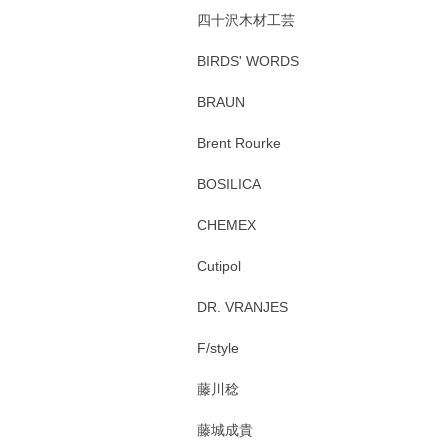
四十沢木材工芸
BIRDS' WORDS
BRAUN
Brent Rourke
BOSILICA
CHEMEX
Cutipol
DR. VRANJES
F/style
藤川稔
藤城成貴