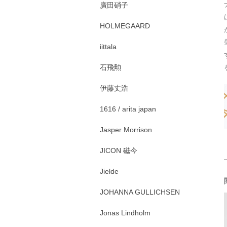
廣田硝子
HOLMEGAARD
iittala
石飛勲
伊藤丈浩
1616 / arita japan
Jasper Morrison
JICON 磁今
Jielde
JOHANNA GULLICHSEN
Jonas Lindholm