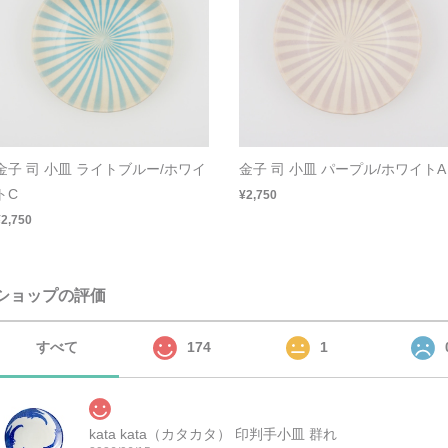
金子 司 小皿 ライトブルー/ホワイ
金子 司 小皿 パープル/ホワイトA
トC
¥2,750
¥2,750
ショップの評価
すべて
174
1
kata kata（カタカタ） 印判手小皿 群れ