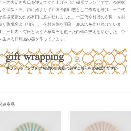
ナーの大治将典氏を迎えて立ち上げられた磁器ブランドです。今村家
は佐世保・三川内に始まり平戸藩の御用窯として作陶を続け、十二代
が窯場拡張のため有田に窯を移しました。十三代今村博の次男・今村
肇が陶悦窯より独立し、今村製陶を開業しJICONを作り続けていま
す。三川内・有田と続く天草陶石を使った白磁の技術を活かした、今
を生きる日用品の器を作っています。
関連商品