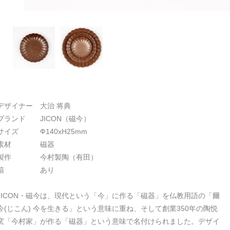
デザイナー 大治 将典
ブランド JICON（磁今）
サイズ Ф140xH25mm
素材 磁器
製作 今村製陶（有田）
箱 あり
JICON・磁今は、現代という「今」に作る「磁器」を仏教用語の「爾
今(じこん) 今を生きる」という意味に重ね、そして創業350年の陶悦
窯「今村家」が作る「磁器」という意味で名付けられました。デザイ