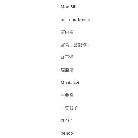
Max Bill
mina perhonen
宮内窯
宮島工芸製作所
森正洋
森脇靖
Mustakivi
中井窯
中曽智子
2016/
nendo