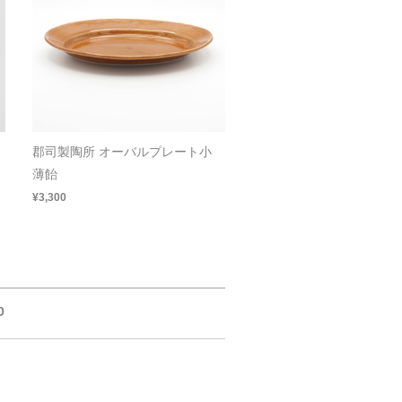
郡司製陶所 オーバルプレート小
薄飴
¥3,300
0