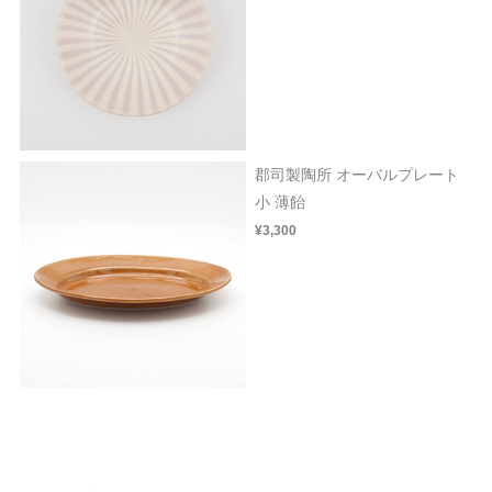
郡司製陶所 オーバルプレート
小 薄飴
¥3,300