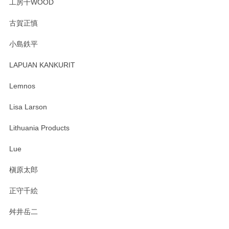
工房千WOOD
森脇靖 湯呑 若苗釉
古賀正慎
2025/04/07
小島鉄平
レビューが遅くなり申し訳ありません、 無事届いておりま
す。 素敵な湯呑みでとても気に入りました。 発送も早く、
LAPUAN KANKURIT
ありがとうございます。 メッセージもありがとうございまし
たm(_)m
Lemnos
Lisa Larson
この度は当店をご利用頂き誠にありがとうござ
います。無事に届いたようで安心いたしまし
Lithuania Products
た。ひとつひとつ個性がある素敵な湯呑ですよ
ね。気に入って頂けてうれしいです。マグカッ
Lue
プと花器のレビューもありがとうございます。
今後ともよろしくお願いいたします。
槇原太郎
正守千絵
舛井岳二
柴田慶信商店 大館曲げわっぱ 白木小判弁当箱（大）
2025/03/30