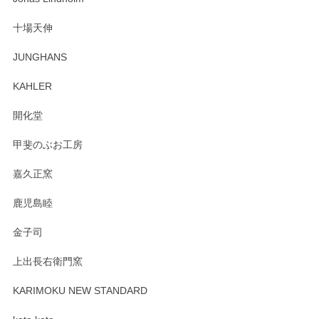
も楽しんで行きたいと思います。
十場天伸
この度はペンシルオンラインショップでのご購
JUNGHANS
入、そしてレビューまで誠にありがとうござい
ます。柴田慶信商店さんの曲げわっぱは、日々
KAHLER
の暮らしを豊かにするお品だと私たちも思って
おります。お手入れ方法がいろいろとございま
開化堂
すが、風合いとともにお楽しみ頂けますと幸い
です。今後ともどうぞよろしくお願いいたしま
甲斐のぶお工房
す。
嘉久正窯
鹿児島睦
Sghr（スガハラ） Mini Vase（ミニベース） 一輪挿し 三角錐 クリアー
金子司
2025/04/07
上出長右衛門窯
プレゼント用に購入したので、まだ中は見れていないのです
が、 しっかり梱包されていたので割れてはないと思います。
KARIMOKU NEW STANDARD