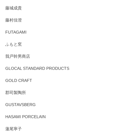
た。
藤城成貴
この度はペンシルオンラインショップをご利用
藤村佳澄
頂き誠にありがとうございました。 そしてご丁
寧なレビューをありがとうございます。これか
FUTAGAMI
らもより良いご対応ができるよう努めてまいり
ます。またのご利用をお待ちしております。
ふもと窯
我戸幹男商店
GLOCAL STANDARD PRODUCTS
徳永遊心 みかんづくし 飯碗
2025/12/31
GOLD CRAFT
郡司製陶所
徳永遊心 みかんづくし マグカップ
GUSTAVSBERG
2025/12/31
HASAMI PORCELAIN
蓮尾寧子