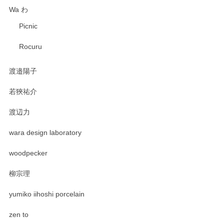
Wa わ
Picnic
Rocuru
渡邉陽子
若狹祐介
渡辺力
wara design laboratory
woodpecker
柳宗理
yumiko iihoshi porcelain
zen to