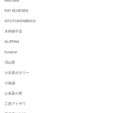
kata kata
この度はペンシルオンラインショップをご利用
頂き誠にありがとうございます。 そしてレビュ
KAY BOJESEN
ーも大変嬉しく思います。 今後ともどうぞよろ
しくお願いいたします。
KITUTUKIFABRICA
木村硝子店
KLIPPAN
森脇靖 マグカップ 若苗釉
2025/04/07
Kvadrat
淡いグリーンのカラーがとても可愛いです❤️ ありがとうござ
渓山窯
いましたm(_)m
小石原ポタリー
この度はペンシルオンラインショップをご利用
小泉誠
いただき誠にありがとうございました。森脇さ
んの作品はほっこりいたしますね。今後ともど
公長斎小菅
うぞよろしくお願いいたします。
工房アイザワ