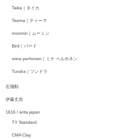
Taika｜タイカ
この度はペンシルオンラインショップをご利用
Teema｜ティーマ
頂き誠にありがとうございました。 そしてご丁
寧なレビューをありがとうございます。これか
moomin｜ムーミン
らもより良いご対応ができるよう努めてまいり
ます。またのご利用をお待ちしております。
Bird｜バード
mina perhonen｜ミナ ペルホネン
宮島工芸製作所 返しヘラ 小
Tundra｜ツンドラ
2025/12/21
石飛勲
伊藤丈浩
渡邉陽子 マグカップ
2025/11/23
1616 / arita japan
TY Standard
CMA Clay
渡邉陽子 マーメイドタマネギガール 飾蓋付花入