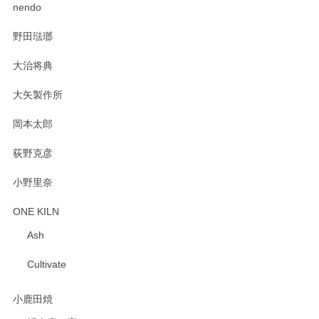
2025/02/12
nendo
野田琺瑯
大治将典
PASS THE BATON（パス ザ バトン） x mina perhonen（ミナ ペルホネン） プレート（咲いている花にただ笑ふ）ミントグリーン
2025/02/12
大矢製作所
岡本太郎
荻野克彦
小野里奈
ONE KILN
Ash
Cultivate
小鹿田焼