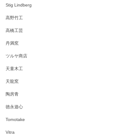
Stig Lindberg
高野竹工
高橋工芸
丹満窯
ツルヤ商店
天童木工
天龍窯
陶房青
徳永遊心
Tomotake
Vitra