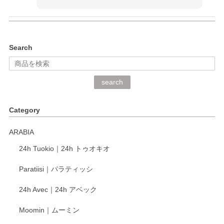
kata kata（カタカタ） 印判手小皿 ぶらさがり
Search
2026/06/15
深さや大きさがとてもちょうど良く、手に馴染み、洗いやす
search
く、他の柄も何枚かこちらで買い、毎食時に使用していま
す。ショップの方が大変丁寧で、1枚不良がありましたが快
Category
く交換して下さいました。
ARABIA
この度もレビューをご投稿いただき、誠にあり
24h Tuokio｜24h トゥオキオ
がとうございます。 同じシリーズの器を揃えて
ご愛用いただいているとのこと、大変嬉しく思
Paratiisi｜パラティッシ
います。 温かいお言葉をいただき、ありがとう
ございました。 今後ともどうぞよろしくお願い
24h Avec｜24h アベック
いたします。
Moomin｜ムーミン