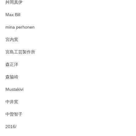
舛岡真伊
Max Bill
zen to カレー皿 plate245 ホワイト
mina perhonen
2025/03/19
宮内窯
ステキなカレー皿早速使わせていただきました。 色々お手数
宮島工芸製作所
おかけしました。 ありがとうございます。
森正洋
この度はペンシルオンラインショップをご利用
森脇靖
頂き、レビューもありがとうございます。カレ
ー皿を気に入って頂けたようで安心しました。
Mustakivi
気になられるものがありましたら、またお気軽
にお問い合わせください。今後ともよろしくお
中井窯
願いいたします。
中曽智子
2016/
PASS THE BATON（パス ザ バトン） x mina perhonen（ミナ ペルホネン） ディーププレート（咲いている花にただ笑ふ）ミントグリーン