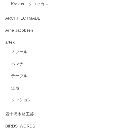
Krokus｜クロッカス
kata kata（カタカタ） 印判手小皿 たんぽぽ
2026/06/15
ARCHITECTMADE
深さや大きさがとてもちょうど良く、手に馴染み、洗いやす
Arne Jacobsen
く、他の柄も何枚かこちらで買い、毎食時に使用していま
artek
す。ショップの方が大変親切、丁寧で、また利用させて頂き
たいショップさんです。
スツール
ベンチ
この度はペンシルオンラインショップをご利用
いただき、誠にありがとうございます。 また、
テーブル
レビューをご投稿いただき、重ねてお礼申し上
げます。 深さや大きさ、使い心地を気に入って
生地
いただけたようで大変嬉しく思います。 毎食時
にご愛用いただいているとのこと、とても光栄
クッション
です。 温かいお言葉をいただき、ありがとうご
ざいます。 またのご利用を心よりお待ちしてお
ります。
四十沢木材工芸
BIRDS' WORDS