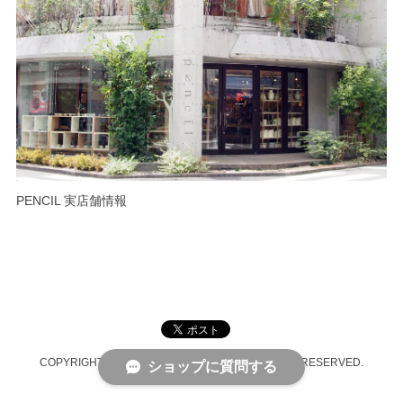
PENCIL 実店舗情報
COPYRIGHT © PENCIL ONLINE SHOP ALL RIGHTS RESERVED.
ショップに質問する