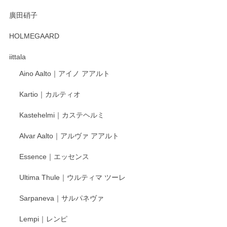
徳永遊心 みかんづくし 口巻皿6寸
廣田硝子
2025/12/31
HOLMEGAARD
徳永遊心さんの作品が好きなので、購入できうれしいです。
これからも楽しみにしています。
iittala
Aino Aalto｜アイノ アアルト
レビューをありがとうございます。 そしてお喜
Kartio｜カルティオ
び頂き嬉しいです。 徳永遊心窯の器はこれから
もいろいろと入荷の予定です。 ペンシルインス
Kastehelmi｜カステヘルミ
タグラムにて入荷状況のご確認をして頂けます
と幸いです。 今後ともよろしくお願いいたしま
Alvar Aalto｜アルヴァ アアルト
す。
Essence｜エッセンス
Ultima Thule｜ウルティマ ツーレ
徳永遊心 色絵花繋ぎ 飯碗
2025/12/24
Sarpaneva｜サルパネヴァ
Lempi｜レンピ
丁寧に対応していただきました。ありがとうございます◎