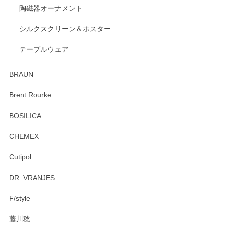
陶磁器オーナメント
出西窯 カップ＆ソーサー 呉須
2026/04/24
シルクスクリーン＆ポスター
テーブルウェア
ありがとうございました。 出西窯のカップ&ソーサーを探し
ていたので、購入出来て良かったです♪
BRAUN
この度はペンシルオンラインショップをご利用
Brent Rourke
頂き誠にありがとうございます。 お探しのカッ
プ＆ソーサーをお届けでき嬉しく思います。 今
BOSILICA
後ともどうぞよろしくお願いいたします。
CHEMEX
Cutipol
Brent Rourke（ブレント ルーク） オーバルシェーカーボックス 4
DR. VRANJES
2026/01/15
F/style
注文から手元に届くまでとても早く、梱包もしっかりしてお
藤川稔
りました。お品もとても素敵でした。ありがとうございまし