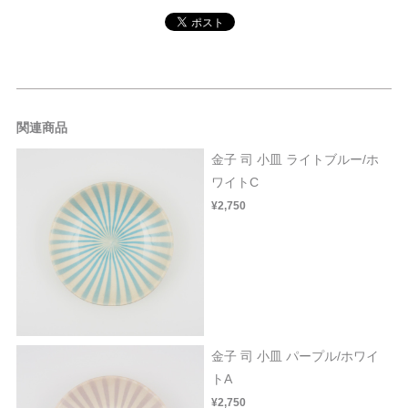
関連商品
金子 司 小皿 ライトブルー/ホ
ワイトC
¥2,750
金子 司 小皿 パープル/ホワイ
トA
¥2,750