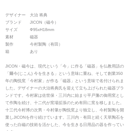
デザイナー 大治 将典
ブランド JICON（磁今）
サイズ Ф95xH18mm
素材 磁器
製作 今村製陶（有田）
箱 あり
JICON・磁今は、現代という「今」に作る「磁器」を仏教用語の
「爾今(じこん) 今を生きる」という意味に重ね、そして創業350
年の陶悦窯「今村家」が作る「磁器」という意味で名付けられま
した。デザイナーの大治将典氏を迎えて立ち上げられた磁器ブラ
ンドです。今村家は佐世保・三川内に始まり平戸藩の御用窯とし
て作陶を続け、十二代が窯場拡張のため有田に窯を移しました。
十三代今村博の次男・今村肇が陶悦窯より独立し、今村製陶を開
業しJICONを作り続けています。三川内・有田と続く天草陶石を
使った白磁の技術を活かした、今を生きる日用品の器を作ってい