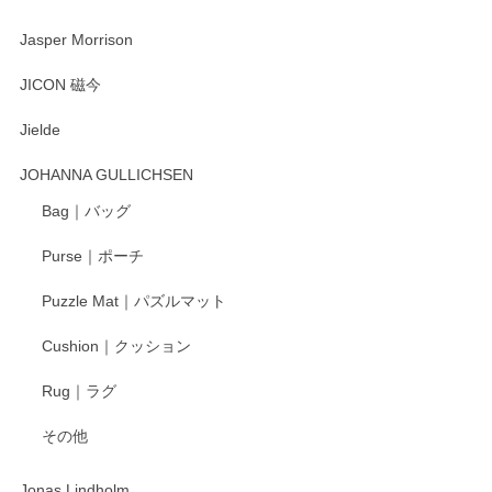
2025/08/20
Jasper Morrison
とても可愛らしい。
JICON 磁今
Jielde
この度はペンシルオンラインショップでのご購
入、そしてレビューまで誠にありがとうござい
JOHANNA GULLICHSEN
ます。気に入って頂けたようで嬉しく思いま
す。今後ともどうぞよろしくお願いいたしま
Bag｜バッグ
す。
Purse｜ポーチ
Puzzle Mat｜パズルマット
柴田慶信商店 大館曲げわっぱ 白木小判弁当箱（大）
Cushion｜クッション
2025/04/16
Rug｜ラグ
入金翌日にすぐ届きました！ 梱包も丁寧にして頂きメッセー
その他
ジもありがとうございました。 初めてのわっぱ弁当箱で大切
な物を開けるようにドキドキしながら開封しました。綺麗な
わっぱで感激です！ これから大切に使って風合いが変わるの
Jonas Lindholm