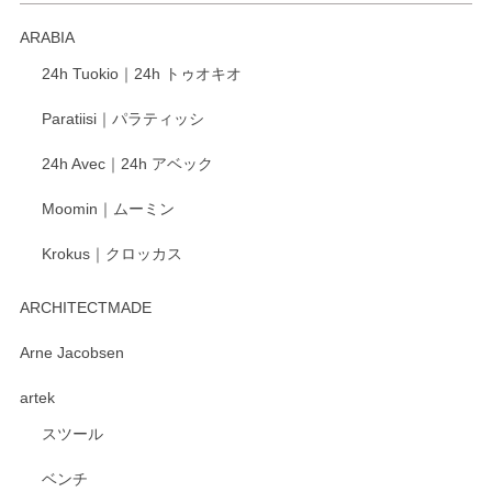
ARABIA
この度もレビューをご投稿いただき、誠にあり
24h Tuokio｜24h トゥオキオ
がとうございます。 同じシリーズの器を揃えて
ご愛用いただいているとのこと、大変嬉しく思
Paratiisi｜パラティッシ
います。 温かいお言葉をいただき、ありがとう
ございました。 今後ともどうぞよろしくお願い
24h Avec｜24h アベック
いたします。
Moomin｜ムーミン
Krokus｜クロッカス
kata kata（カタカタ） 印判手小皿 たんぽぽ
2026/06/15
ARCHITECTMADE
深さや大きさがとてもちょうど良く、手に馴染み、洗いやす
Arne Jacobsen
く、他の柄も何枚かこちらで買い、毎食時に使用していま
artek
す。ショップの方が大変親切、丁寧で、また利用させて頂き
たいショップさんです。
スツール
ベンチ
この度はペンシルオンラインショップをご利用