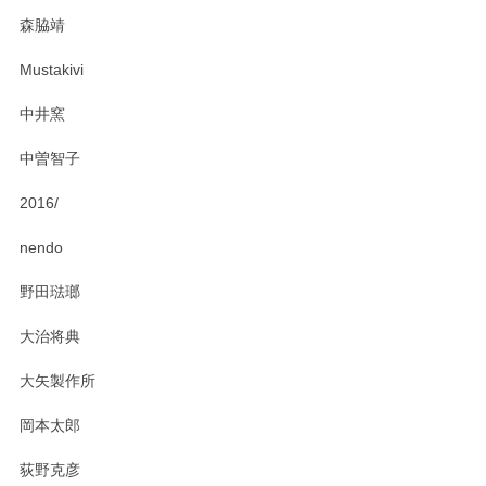
この度はペンシルオンラインショップをご利用
森脇靖
頂き、レビューもありがとうございます。カレ
ー皿を気に入って頂けたようで安心しました。
Mustakivi
気になられるものがありましたら、またお気軽
にお問い合わせください。今後ともよろしくお
中井窯
願いいたします。
中曽智子
2016/
PASS THE BATON（パス ザ バトン） x mina perhonen（ミナ ペルホネン） ディーププレート（咲いている花にただ笑ふ）ミントグリーン
2025/02/12
nendo
野田琺瑯
大治将典
PASS THE BATON（パス ザ バトン） x mina perhonen（ミナ ペルホネン） プレート（咲いている花にただ笑ふ）ミントグリーン
2025/02/12
大矢製作所
岡本太郎
荻野克彦