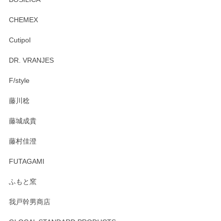
後ともどうぞよろしくお願いいたします。
CHEMEX
Cutipol
Brent Rourke（ブレント ルーク） オーバルシェーカーボックス 4
DR. VRANJES
2026/01/15
F/style
注文から手元に届くまでとても早く、梱包もしっかりしてお
藤川稔
りました。お品もとても素敵でした。ありがとうございまし
た。
藤城成貴
この度はペンシルオンラインショップをご利用
藤村佳澄
頂き誠にありがとうございました。 そしてご丁
寧なレビューをありがとうございます。これか
FUTAGAMI
らもより良いご対応ができるよう努めてまいり
ます。またのご利用をお待ちしております。
ふもと窯
我戸幹男商店