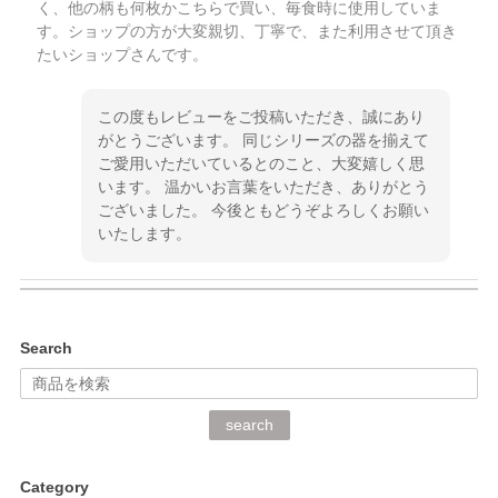
く、他の柄も何枚かこちらで買い、毎食時に使用していま
す。ショップの方が大変親切、丁寧で、また利用させて頂き
たいショップさんです。
この度もレビューをご投稿いただき、誠にあり
がとうございます。 同じシリーズの器を揃えて
ご愛用いただいているとのこと、大変嬉しく思
います。 温かいお言葉をいただき、ありがとう
ございました。 今後ともどうぞよろしくお願い
いたします。
kata kata（カタカタ） 印判手小皿 ぶらさがり
Search
2026/06/15
深さや大きさがとてもちょうど良く、手に馴染み、洗いやす
search
く、他の柄も何枚かこちらで買い、毎食時に使用していま
す。ショップの方が大変丁寧で、1枚不良がありましたが快
Category
く交換して下さいました。