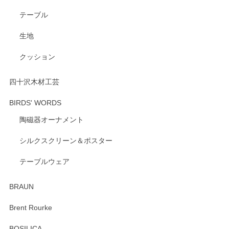
いただき、誠にありがとうございます。 また、
テーブル
レビューをご投稿いただき、重ねてお礼申し上
げます。 深さや大きさ、使い心地を気に入って
生地
いただけたようで大変嬉しく思います。 毎食時
にご愛用いただいているとのこと、とても光栄
クッション
です。 温かいお言葉をいただき、ありがとうご
ざいます。 またのご利用を心よりお待ちしてお
ります。
四十沢木材工芸
BIRDS' WORDS
陶磁器オーナメント
出西窯 カップ＆ソーサー 呉須
2026/04/24
シルクスクリーン＆ポスター
テーブルウェア
ありがとうございました。 出西窯のカップ&ソーサーを探し
ていたので、購入出来て良かったです♪
BRAUN
この度はペンシルオンラインショップをご利用
Brent Rourke
頂き誠にありがとうございます。 お探しのカッ
プ＆ソーサーをお届けでき嬉しく思います。 今
BOSILICA