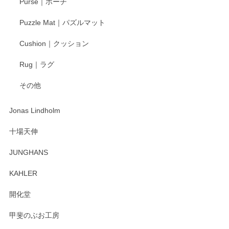
Purse｜ポーチ
Puzzle Mat｜パズルマット
柴田慶信商店 大館曲げわっぱ 白木小判弁当箱（大）
Cushion｜クッション
2025/04/16
Rug｜ラグ
入金翌日にすぐ届きました！ 梱包も丁寧にして頂きメッセー
その他
ジもありがとうございました。 初めてのわっぱ弁当箱で大切
な物を開けるようにドキドキしながら開封しました。綺麗な
わっぱで感激です！ これから大切に使って風合いが変わるの
Jonas Lindholm
も楽しんで行きたいと思います。
十場天伸
この度はペンシルオンラインショップでのご購
JUNGHANS
入、そしてレビューまで誠にありがとうござい
ます。柴田慶信商店さんの曲げわっぱは、日々
KAHLER
の暮らしを豊かにするお品だと私たちも思って
おります。お手入れ方法がいろいろとございま
開化堂
すが、風合いとともにお楽しみ頂けますと幸い
です。今後ともどうぞよろしくお願いいたしま
甲斐のぶお工房
す。