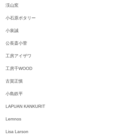
淡いグリーンのカラーがとても可愛いです❤️ ありがとうござ
渓山窯
いましたm(_)m
小石原ポタリー
この度はペンシルオンラインショップをご利用
小泉誠
いただき誠にありがとうございました。森脇さ
んの作品はほっこりいたしますね。今後ともど
公長斎小菅
うぞよろしくお願いいたします。
工房アイザワ
工房千WOOD
森脇靖 湯呑 若苗釉
古賀正慎
2025/04/07
小島鉄平
レビューが遅くなり申し訳ありません、 無事届いておりま
す。 素敵な湯呑みでとても気に入りました。 発送も早く、
LAPUAN KANKURIT
ありがとうございます。 メッセージもありがとうございまし
たm(_)m
Lemnos
Lisa Larson
この度は当店をご利用頂き誠にありがとうござ