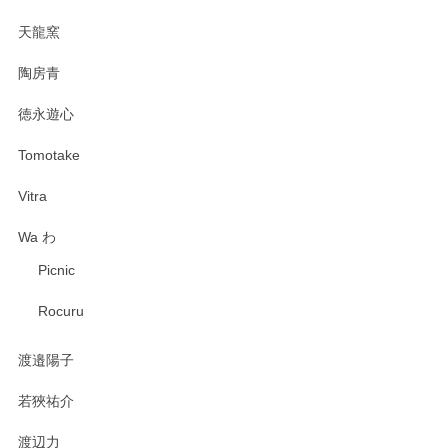
天龍窯
陶房青
徳永遊心
Tomotake
Vitra
Wa わ
Picnic
Rocuru
渡邉陽子
若狹祐介
渡辺力