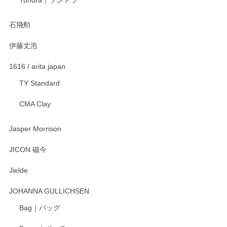
2025/12/21
石飛勲
伊藤丈浩
渡邉陽子 マグカップ
2025/11/23
1616 / arita japan
TY Standard
CMA Clay
渡邉陽子 マーメイドタマネギガール 飾蓋付花入
2025/08/20
Jasper Morrison
とても可愛らしい。
JICON 磁今
Jielde
この度はペンシルオンラインショップでのご購
入、そしてレビューまで誠にありがとうござい
JOHANNA GULLICHSEN
ます。気に入って頂けたようで嬉しく思いま
す。今後ともどうぞよろしくお願いいたしま
Bag｜バッグ
す。