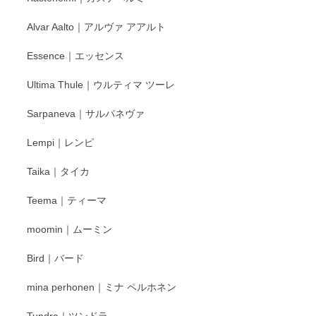
と幸いです。 今後ともよろしくお願いいたしま
Alvar Aalto｜アルヴァ アアルト
す。
Essence｜エッセンス
Ultima Thule｜ウルティマ ツーレ
徳永遊心 色絵花繋ぎ 飯碗
2025/12/24
Sarpaneva｜サルパネヴァ
Lempi｜レンピ
丁寧に対応していただきました。ありがとうございます◎
Taika｜タイカ
この度はペンシルオンラインショップをご利用
Teema｜ティーマ
頂き誠にありがとうございました。 そしてご丁
寧なレビューをありがとうございます。これか
moomin｜ムーミン
らもより良いご対応ができるよう努めてまいり
ます。またのご利用をお待ちしております。
Bird｜バード
mina perhonen｜ミナ ペルホネン
宮島工芸製作所 返しヘラ 小
Tundra｜ツンドラ