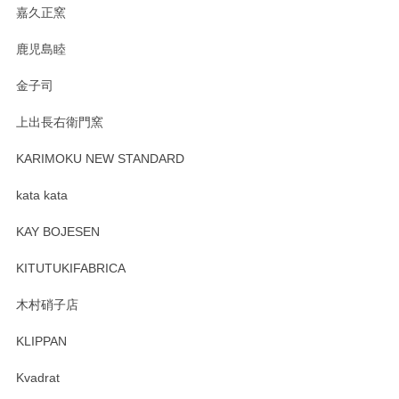
嘉久正窯
鹿児島睦
Sghr（スガハラ） Mini Vase（ミニベース） 一輪挿し 三角錐 クリアー
金子司
2025/04/07
上出長右衛門窯
プレゼント用に購入したので、まだ中は見れていないのです
が、 しっかり梱包されていたので割れてはないと思います。
KARIMOKU NEW STANDARD
kata kata
この度はペンシルオンラインショップをご利用
頂き誠にありがとうございます。 そしてレビュ
KAY BOJESEN
ーも大変嬉しく思います。 今後ともどうぞよろ
しくお願いいたします。
KITUTUKIFABRICA
木村硝子店
KLIPPAN
森脇靖 マグカップ 若苗釉
2025/04/07
Kvadrat