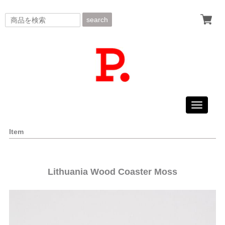
search
Toggle
navigati
Item
Lithuania Wood Coaster Moss