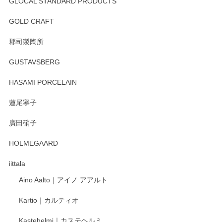
GLOCAL STANDARD PRODUCTS
徳永遊心 みかんづくし 飯碗
2025/12/31
GOLD CRAFT
郡司製陶所
徳永遊心 みかんづくし マグカップ
GUSTAVSBERG
2025/12/31
HASAMI PORCELAIN
蓮尾寧子
徳永遊心 みかんづくし 口巻皿6寸
廣田硝子
2025/12/31
HOLMEGAARD
徳永遊心さんの作品が好きなので、購入できうれしいです。
これからも楽しみにしています。
iittala
Aino Aalto｜アイノ アアルト
レビューをありがとうございます。 そしてお喜
Kartio｜カルティオ
び頂き嬉しいです。 徳永遊心窯の器はこれから
もいろいろと入荷の予定です。 ペンシルインス
Kastehelmi｜カステヘルミ
タグラムにて入荷状況のご確認をして頂けます