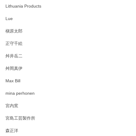
います。無事に届いたようで安心いたしまし
Lithuania Products
た。ひとつひとつ個性がある素敵な湯呑ですよ
ね。気に入って頂けてうれしいです。マグカッ
Lue
プと花器のレビューもありがとうございます。
今後ともよろしくお願いいたします。
槇原太郎
正守千絵
舛井岳二
柴田慶信商店 大館曲げわっぱ 白木小判弁当箱（大）
2025/03/30
舛岡真伊
Max Bill
zen to カレー皿 plate245 ホワイト
mina perhonen
2025/03/19
宮内窯
ステキなカレー皿早速使わせていただきました。 色々お手数
宮島工芸製作所
おかけしました。 ありがとうございます。
森正洋