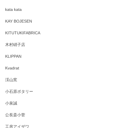
kata kata
この度はペンシルオンラインショップをご利用
頂き誠にありがとうございます。 そしてレビュ
KAY BOJESEN
ーも大変嬉しく思います。 今後ともどうぞよろ
しくお願いいたします。
KITUTUKIFABRICA
木村硝子店
KLIPPAN
森脇靖 マグカップ 若苗釉
2025/04/07
Kvadrat
淡いグリーンのカラーがとても可愛いです❤️ ありがとうござ
渓山窯
いましたm(_)m
小石原ポタリー
この度はペンシルオンラインショップをご利用
小泉誠
いただき誠にありがとうございました。森脇さ
んの作品はほっこりいたしますね。今後ともど
公長斎小菅
うぞよろしくお願いいたします。
工房アイザワ