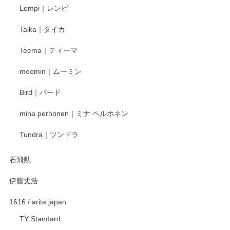
Lempi｜レンピ
丁寧に対応していただきました。ありがとうございます◎
Taika｜タイカ
この度はペンシルオンラインショップをご利用
Teema｜ティーマ
頂き誠にありがとうございました。 そしてご丁
寧なレビューをありがとうございます。これか
moomin｜ムーミン
らもより良いご対応ができるよう努めてまいり
ます。またのご利用をお待ちしております。
Bird｜バード
mina perhonen｜ミナ ペルホネン
宮島工芸製作所 返しヘラ 小
Tundra｜ツンドラ
2025/12/21
石飛勲
伊藤丈浩
渡邉陽子 マグカップ
2025/11/23
1616 / arita japan
TY Standard