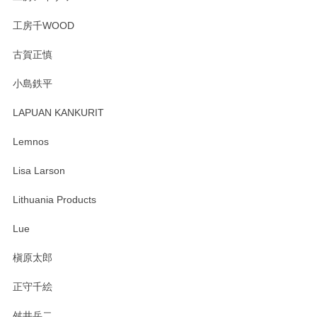
工房千WOOD
森脇靖 湯呑 若苗釉
古賀正慎
2025/04/07
小島鉄平
レビューが遅くなり申し訳ありません、 無事届いておりま
す。 素敵な湯呑みでとても気に入りました。 発送も早く、
LAPUAN KANKURIT
ありがとうございます。 メッセージもありがとうございまし
たm(_)m
Lemnos
Lisa Larson
この度は当店をご利用頂き誠にありがとうござ
います。無事に届いたようで安心いたしまし
Lithuania Products
た。ひとつひとつ個性がある素敵な湯呑ですよ
ね。気に入って頂けてうれしいです。マグカッ
Lue
プと花器のレビューもありがとうございます。
今後ともよろしくお願いいたします。
槇原太郎
正守千絵
舛井岳二