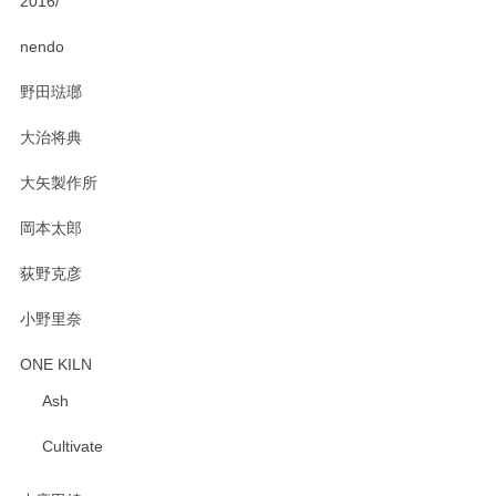
2016/
PASS THE BATON（パス ザ バトン） x mina perhonen（ミナ ペルホネン） ディーププレート（咲いている花にただ笑ふ）ミントグリーン
2025/02/12
nendo
野田琺瑯
大治将典
PASS THE BATON（パス ザ バトン） x mina perhonen（ミナ ペルホネン） プレート（咲いている花にただ笑ふ）ミントグリーン
2025/02/12
大矢製作所
岡本太郎
荻野克彦
小野里奈
ONE KILN
Ash
Cultivate