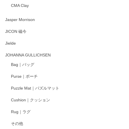
CMA Clay
渡邉陽子 マーメイドタマネギガール 飾蓋付花入
2025/08/20
Jasper Morrison
とても可愛らしい。
JICON 磁今
Jielde
この度はペンシルオンラインショップでのご購
入、そしてレビューまで誠にありがとうござい
JOHANNA GULLICHSEN
ます。気に入って頂けたようで嬉しく思いま
す。今後ともどうぞよろしくお願いいたしま
Bag｜バッグ
す。
Purse｜ポーチ
Puzzle Mat｜パズルマット
柴田慶信商店 大館曲げわっぱ 白木小判弁当箱（大）
Cushion｜クッション
2025/04/16
Rug｜ラグ
入金翌日にすぐ届きました！ 梱包も丁寧にして頂きメッセー
その他
ジもありがとうございました。 初めてのわっぱ弁当箱で大切