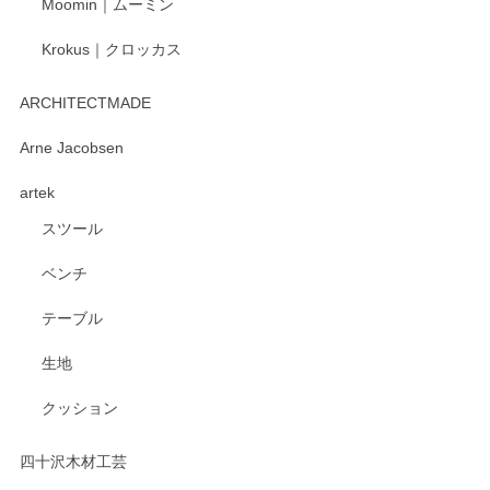
Moomin｜ムーミン
Krokus｜クロッカス
kata kata（カタカタ） 印判手小皿 たんぽぽ
2026/06/15
ARCHITECTMADE
深さや大きさがとてもちょうど良く、手に馴染み、洗いやす
Arne Jacobsen
く、他の柄も何枚かこちらで買い、毎食時に使用していま
artek
す。ショップの方が大変親切、丁寧で、また利用させて頂き
たいショップさんです。
スツール
ベンチ
この度はペンシルオンラインショップをご利用
いただき、誠にありがとうございます。 また、
テーブル
レビューをご投稿いただき、重ねてお礼申し上
げます。 深さや大きさ、使い心地を気に入って
生地
いただけたようで大変嬉しく思います。 毎食時
にご愛用いただいているとのこと、とても光栄
クッション
です。 温かいお言葉をいただき、ありがとうご
ざいます。 またのご利用を心よりお待ちしてお
ります。
四十沢木材工芸