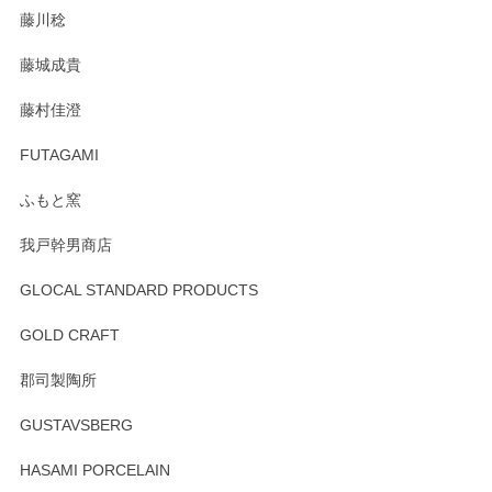
藤川稔
りました。お品もとても素敵でした。ありがとうございまし
た。
藤城成貴
この度はペンシルオンラインショップをご利用
藤村佳澄
頂き誠にありがとうございました。 そしてご丁
寧なレビューをありがとうございます。これか
FUTAGAMI
らもより良いご対応ができるよう努めてまいり
ます。またのご利用をお待ちしております。
ふもと窯
我戸幹男商店
GLOCAL STANDARD PRODUCTS
徳永遊心 みかんづくし 飯碗
2025/12/31
GOLD CRAFT
郡司製陶所
徳永遊心 みかんづくし マグカップ
GUSTAVSBERG
2025/12/31
HASAMI PORCELAIN