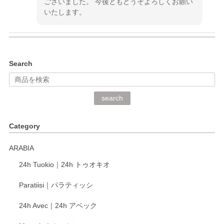
ございました。 今後ともどうぞよろしくお願い
いたします。
kata kata（カタカタ） 印判手小皿 ぶらさがり
Search
2026/06/15
深さや大きさがとてもちょうど良く、手に馴染み、洗いやす
search
く、他の柄も何枚かこちらで買い、毎食時に使用していま
す。ショップの方が大変丁寧で、1枚不良がありましたが快
Category
く交換して下さいました。
ARABIA
この度もレビューをご投稿いただき、誠にあり
24h Tuokio｜24h トゥオキオ
がとうございます。 同じシリーズの器を揃えて
ご愛用いただいているとのこと、大変嬉しく思
Paratiisi｜パラティッシ
います。 温かいお言葉をいただき、ありがとう
ございました。 今後ともどうぞよろしくお願い
24h Avec｜24h アベック
いたします。