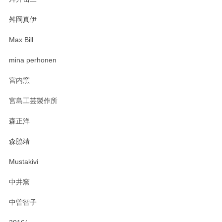
柴田慶信商店 大館曲げわっぱ 白木小判弁当箱（大）
2025/03/30
舛岡真伊
Max Bill
zen to カレー皿 plate245 ホワイト
mina perhonen
2025/03/19
宮内窯
ステキなカレー皿早速使わせていただきました。 色々お手数
宮島工芸製作所
おかけしました。 ありがとうございます。
森正洋
この度はペンシルオンラインショップをご利用
森脇靖
頂き、レビューもありがとうございます。カレ
ー皿を気に入って頂けたようで安心しました。
Mustakivi
気になられるものがありましたら、またお気軽
にお問い合わせください。今後ともよろしくお
中井窯
願いいたします。
中曽智子