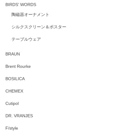
BIRDS' WORDS
陶磁器オーナメント
出西窯 カップ＆ソーサー 呉須
2026/04/24
シルクスクリーン＆ポスター
テーブルウェア
ありがとうございました。 出西窯のカップ&ソーサーを探し
ていたので、購入出来て良かったです♪
BRAUN
この度はペンシルオンラインショップをご利用
Brent Rourke
頂き誠にありがとうございます。 お探しのカッ
プ＆ソーサーをお届けでき嬉しく思います。 今
BOSILICA
後ともどうぞよろしくお願いいたします。
CHEMEX
Cutipol
Brent Rourke（ブレント ルーク） オーバルシェーカーボックス 4
DR. VRANJES
2026/01/15
F/style
注文から手元に届くまでとても早く、梱包もしっかりしてお