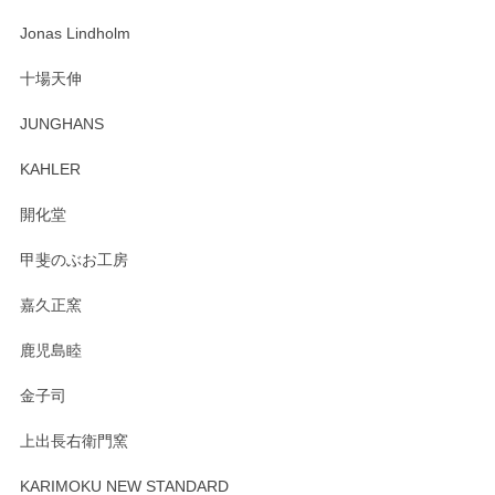
な物を開けるようにドキドキしながら開封しました。綺麗な
わっぱで感激です！ これから大切に使って風合いが変わるの
Jonas Lindholm
も楽しんで行きたいと思います。
十場天伸
この度はペンシルオンラインショップでのご購
JUNGHANS
入、そしてレビューまで誠にありがとうござい
ます。柴田慶信商店さんの曲げわっぱは、日々
KAHLER
の暮らしを豊かにするお品だと私たちも思って
おります。お手入れ方法がいろいろとございま
開化堂
すが、風合いとともにお楽しみ頂けますと幸い
です。今後ともどうぞよろしくお願いいたしま
甲斐のぶお工房
す。
嘉久正窯
鹿児島睦
Sghr（スガハラ） Mini Vase（ミニベース） 一輪挿し 三角錐 クリアー
金子司
2025/04/07
上出長右衛門窯
プレゼント用に購入したので、まだ中は見れていないのです
が、 しっかり梱包されていたので割れてはないと思います。
KARIMOKU NEW STANDARD