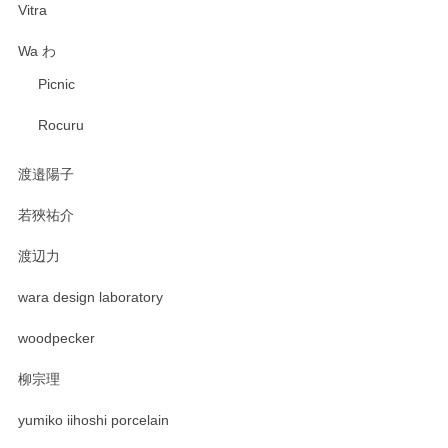
Vitra
Wa わ
Picnic
Rocuru
渡邉陽子
若狹祐介
渡辺力
wara design laboratory
woodpecker
柳宗理
yumiko iihoshi porcelain