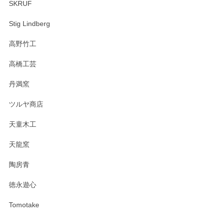
SKRUF
Stig Lindberg
高野竹工
高橋工芸
丹満窯
ツルヤ商店
天童木工
天龍窯
陶房青
徳永遊心
Tomotake