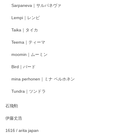
2025/12/24
Sarpaneva｜サルパネヴァ
Lempi｜レンピ
丁寧に対応していただきました。ありがとうございます◎
Taika｜タイカ
この度はペンシルオンラインショップをご利用
Teema｜ティーマ
頂き誠にありがとうございました。 そしてご丁
寧なレビューをありがとうございます。これか
moomin｜ムーミン
らもより良いご対応ができるよう努めてまいり
ます。またのご利用をお待ちしております。
Bird｜バード
mina perhonen｜ミナ ペルホネン
宮島工芸製作所 返しヘラ 小
Tundra｜ツンドラ
2025/12/21
石飛勲
伊藤丈浩
渡邉陽子 マグカップ
2025/11/23
1616 / arita japan