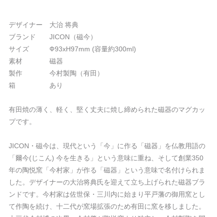
デザイナー 大治 将典
ブランド JICON（磁今）
サイズ Ф93xH97mm (容量約300ml)
素材 磁器
製作 今村製陶（有田）
箱 あり
有田焼の薄く、軽く、堅く丈夫に焼し締められた磁器のマグカッ
プです。
JICON・磁今は、現代という「今」に作る「磁器」を仏教用語の
「爾今(じこん) 今を生きる」という意味に重ね、そして創業350
年の陶悦窯「今村家」が作る「磁器」という意味で名付けられま
した。デザイナーの大治将典氏を迎えて立ち上げられた磁器ブラ
ンドです。今村家は佐世保・三川内に始まり平戸藩の御用窯とし
て作陶を続け、十二代が窯場拡張のため有田に窯を移しました。