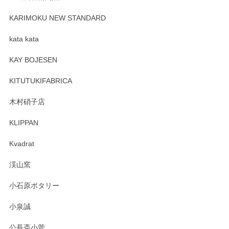
プレゼント用に購入したので、まだ中は見れていないのです
が、 しっかり梱包されていたので割れてはないと思います。
KARIMOKU NEW STANDARD
kata kata
この度はペンシルオンラインショップをご利用
頂き誠にありがとうございます。 そしてレビュ
KAY BOJESEN
ーも大変嬉しく思います。 今後ともどうぞよろ
しくお願いいたします。
KITUTUKIFABRICA
木村硝子店
KLIPPAN
森脇靖 マグカップ 若苗釉
2025/04/07
Kvadrat
淡いグリーンのカラーがとても可愛いです❤️ ありがとうござ
渓山窯
いましたm(_)m
小石原ポタリー
この度はペンシルオンラインショップをご利用
小泉誠
いただき誠にありがとうございました。森脇さ
んの作品はほっこりいたしますね。今後ともど
公長斎小菅