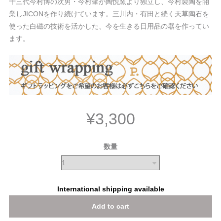
十三代今村博の次男・今村肇が陶悦窯より独立し、今村製陶を開
業しJICONを作り続けています。三川内・有田と続く天草陶石を
使った白磁の技術を活かした、今を生きる日用品の器を作ってい
ます。
¥3,300
数量
International shipping available
Add to cart