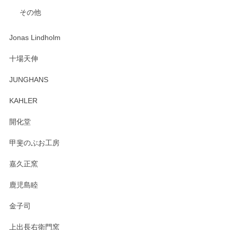
入金翌日にすぐ届きました！ 梱包も丁寧にして頂きメッセー
その他
ジもありがとうございました。 初めてのわっぱ弁当箱で大切
な物を開けるようにドキドキしながら開封しました。綺麗な
わっぱで感激です！ これから大切に使って風合いが変わるの
Jonas Lindholm
も楽しんで行きたいと思います。
十場天伸
この度はペンシルオンラインショップでのご購
JUNGHANS
入、そしてレビューまで誠にありがとうござい
ます。柴田慶信商店さんの曲げわっぱは、日々
KAHLER
の暮らしを豊かにするお品だと私たちも思って
おります。お手入れ方法がいろいろとございま
開化堂
すが、風合いとともにお楽しみ頂けますと幸い
です。今後ともどうぞよろしくお願いいたしま
甲斐のぶお工房
す。
嘉久正窯
鹿児島睦
Sghr（スガハラ） Mini Vase（ミニベース） 一輪挿し 三角錐 クリアー
金子司
2025/04/07
上出長右衛門窯