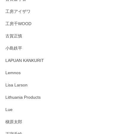
うぞよろしくお願いいたします。
工房アイザワ
工房千WOOD
森脇靖 湯呑 若苗釉
古賀正慎
2025/04/07
小島鉄平
レビューが遅くなり申し訳ありません、 無事届いておりま
す。 素敵な湯呑みでとても気に入りました。 発送も早く、
LAPUAN KANKURIT
ありがとうございます。 メッセージもありがとうございまし
たm(_)m
Lemnos
Lisa Larson
この度は当店をご利用頂き誠にありがとうござ
います。無事に届いたようで安心いたしまし
Lithuania Products
た。ひとつひとつ個性がある素敵な湯呑ですよ
ね。気に入って頂けてうれしいです。マグカッ
Lue
プと花器のレビューもありがとうございます。
今後ともよろしくお願いいたします。
槇原太郎
正守千絵