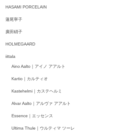
HASAMI PORCELAIN
蓮尾寧子
徳永遊心 みかんづくし 口巻皿6寸
廣田硝子
2025/12/31
HOLMEGAARD
徳永遊心さんの作品が好きなので、購入できうれしいです。
これからも楽しみにしています。
iittala
Aino Aalto｜アイノ アアルト
レビューをありがとうございます。 そしてお喜
Kartio｜カルティオ
び頂き嬉しいです。 徳永遊心窯の器はこれから
もいろいろと入荷の予定です。 ペンシルインス
Kastehelmi｜カステヘルミ
タグラムにて入荷状況のご確認をして頂けます
と幸いです。 今後ともよろしくお願いいたしま
Alvar Aalto｜アルヴァ アアルト
す。
Essence｜エッセンス
Ultima Thule｜ウルティマ ツーレ
徳永遊心 色絵花繋ぎ 飯碗