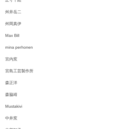
舛井岳二
柴田慶信商店 大館曲げわっぱ 白木小判弁当箱（大）
2025/03/30
舛岡真伊
Max Bill
zen to カレー皿 plate245 ホワイト
mina perhonen
2025/03/19
宮内窯
ステキなカレー皿早速使わせていただきました。 色々お手数
宮島工芸製作所
おかけしました。 ありがとうございます。
森正洋
この度はペンシルオンラインショップをご利用
森脇靖
頂き、レビューもありがとうございます。カレ
ー皿を気に入って頂けたようで安心しました。
Mustakivi
気になられるものがありましたら、またお気軽
にお問い合わせください。今後ともよろしくお
中井窯
願いいたします。