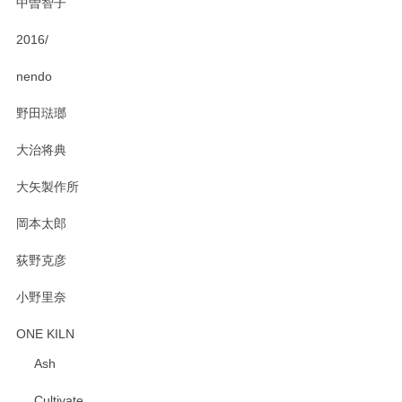
中曽智子
2016/
PASS THE BATON（パス ザ バトン） x mina perhonen（ミナ ペルホネン） ディーププレート（咲いている花にただ笑ふ）ミントグリーン
2025/02/12
nendo
野田琺瑯
大治将典
PASS THE BATON（パス ザ バトン） x mina perhonen（ミナ ペルホネン） プレート（咲いている花にただ笑ふ）ミントグリーン
2025/02/12
大矢製作所
岡本太郎
荻野克彦
小野里奈
ONE KILN
Ash
Cultivate