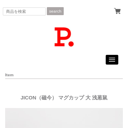
search
Toggle
navigati
Item
JICON（磁今） マグカップ 大 浅葱鼠