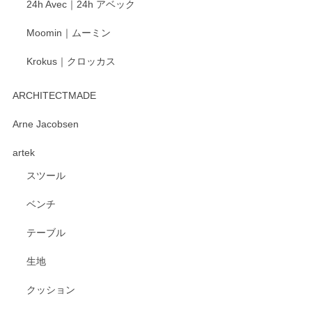
24h Avec｜24h アベック
いたします。
Moomin｜ムーミン
Krokus｜クロッカス
kata kata（カタカタ） 印判手小皿 たんぽぽ
2026/06/15
ARCHITECTMADE
深さや大きさがとてもちょうど良く、手に馴染み、洗いやす
Arne Jacobsen
く、他の柄も何枚かこちらで買い、毎食時に使用していま
artek
す。ショップの方が大変親切、丁寧で、また利用させて頂き
たいショップさんです。
スツール
ベンチ
この度はペンシルオンラインショップをご利用
いただき、誠にありがとうございます。 また、
テーブル
レビューをご投稿いただき、重ねてお礼申し上
げます。 深さや大きさ、使い心地を気に入って
生地
いただけたようで大変嬉しく思います。 毎食時
にご愛用いただいているとのこと、とても光栄
クッション
です。 温かいお言葉をいただき、ありがとうご
ざいます。 またのご利用を心よりお待ちしてお