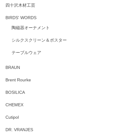
ります。
四十沢木材工芸
BIRDS' WORDS
陶磁器オーナメント
出西窯 カップ＆ソーサー 呉須
2026/04/24
シルクスクリーン＆ポスター
テーブルウェア
ありがとうございました。 出西窯のカップ&ソーサーを探し
ていたので、購入出来て良かったです♪
BRAUN
この度はペンシルオンラインショップをご利用
Brent Rourke
頂き誠にありがとうございます。 お探しのカッ
プ＆ソーサーをお届けでき嬉しく思います。 今
BOSILICA
後ともどうぞよろしくお願いいたします。
CHEMEX
Cutipol
Brent Rourke（ブレント ルーク） オーバルシェーカーボックス 4
DR. VRANJES
2026/01/15