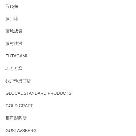
F/style
注文から手元に届くまでとても早く、梱包もしっかりしてお
藤川稔
りました。お品もとても素敵でした。ありがとうございまし
た。
藤城成貴
この度はペンシルオンラインショップをご利用
藤村佳澄
頂き誠にありがとうございました。 そしてご丁
寧なレビューをありがとうございます。これか
FUTAGAMI
らもより良いご対応ができるよう努めてまいり
ます。またのご利用をお待ちしております。
ふもと窯
我戸幹男商店
GLOCAL STANDARD PRODUCTS
徳永遊心 みかんづくし 飯碗
2025/12/31
GOLD CRAFT
郡司製陶所
徳永遊心 みかんづくし マグカップ
GUSTAVSBERG
2025/12/31