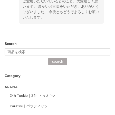
ご愛用いただいているとのこと、大変嬉しく思
います。 温かいお言葉をいただき、ありがとう
ございました。 今後ともどうぞよろしくお願い
いたします。
kata kata（カタカタ） 印判手小皿 ぶらさがり
Search
2026/06/15
深さや大きさがとてもちょうど良く、手に馴染み、洗いやす
search
く、他の柄も何枚かこちらで買い、毎食時に使用していま
す。ショップの方が大変丁寧で、1枚不良がありましたが快
Category
く交換して下さいました。
ARABIA
この度もレビューをご投稿いただき、誠にあり
24h Tuokio｜24h トゥオキオ
がとうございます。 同じシリーズの器を揃えて
ご愛用いただいているとのこと、大変嬉しく思
Paratiisi｜パラティッシ
います。 温かいお言葉をいただき、ありがとう
ございました。 今後ともどうぞよろしくお願い