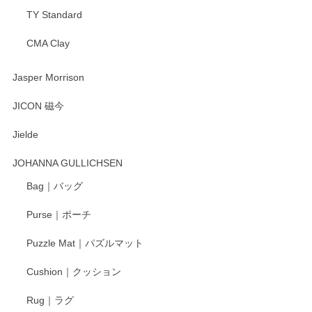
TY Standard
CMA Clay
渡邉陽子 マーメイドタマネギガール 飾蓋付花入
2025/08/20
Jasper Morrison
とても可愛らしい。
JICON 磁今
Jielde
この度はペンシルオンラインショップでのご購
入、そしてレビューまで誠にありがとうござい
JOHANNA GULLICHSEN
ます。気に入って頂けたようで嬉しく思いま
す。今後ともどうぞよろしくお願いいたしま
Bag｜バッグ
す。
Purse｜ポーチ
Puzzle Mat｜パズルマット
柴田慶信商店 大館曲げわっぱ 白木小判弁当箱（大）
Cushion｜クッション
2025/04/16
Rug｜ラグ