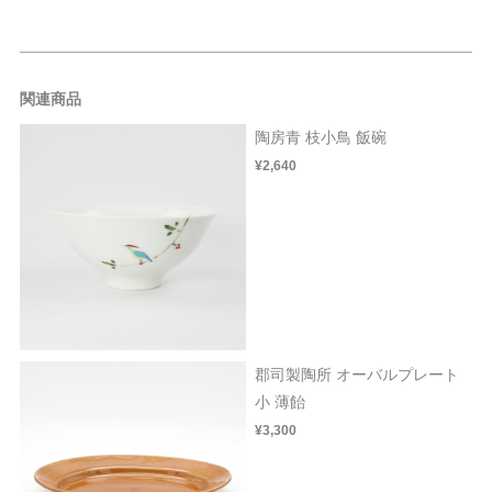
関連商品
陶房青 枝小鳥 飯碗
¥2,640
郡司製陶所 オーバルプレート
小 薄飴
¥3,300