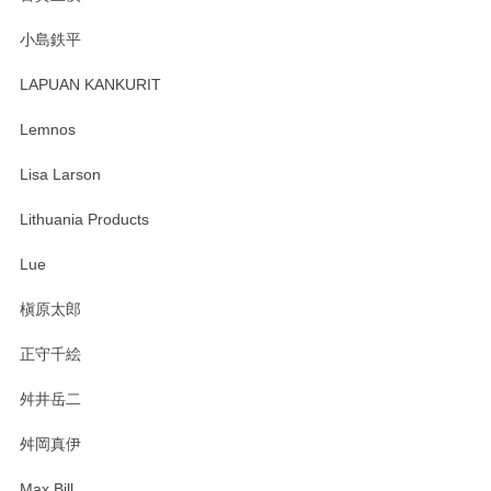
小島鉄平
レビューが遅くなり申し訳ありません、 無事届いておりま
す。 素敵な湯呑みでとても気に入りました。 発送も早く、
LAPUAN KANKURIT
ありがとうございます。 メッセージもありがとうございまし
たm(_)m
Lemnos
Lisa Larson
この度は当店をご利用頂き誠にありがとうござ
います。無事に届いたようで安心いたしまし
Lithuania Products
た。ひとつひとつ個性がある素敵な湯呑ですよ
ね。気に入って頂けてうれしいです。マグカッ
Lue
プと花器のレビューもありがとうございます。
今後ともよろしくお願いいたします。
槇原太郎
正守千絵
舛井岳二
柴田慶信商店 大館曲げわっぱ 白木小判弁当箱（大）
2025/03/30
舛岡真伊
Max Bill