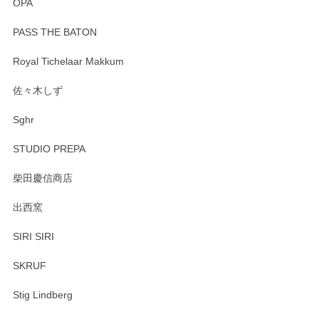
OPA
PASS THE BATON
Royal Tichelaar Makkum
佐々木しず
Sghr
STUDIO PREPA
柴田慶信商店
出西窯
SIRI SIRI
SKRUF
Stig Lindberg