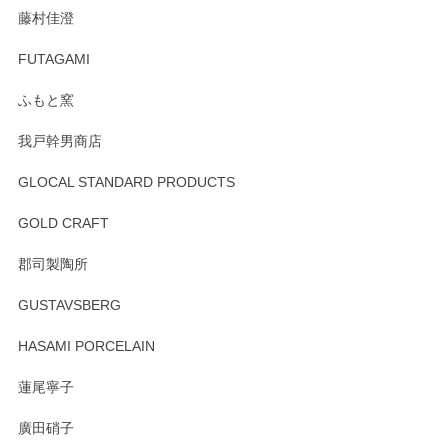
この度はペンシルオンラインショップをご利用
藤村佳澄
頂き誠にありがとうございました。 そしてご丁
寧なレビューをありがとうございます。これか
FUTAGAMI
らもより良いご対応ができるよう努めてまいり
ます。またのご利用をお待ちしております。
ふもと窯
我戸幹男商店
GLOCAL STANDARD PRODUCTS
徳永遊心 みかんづくし 飯碗
2025/12/31
GOLD CRAFT
郡司製陶所
徳永遊心 みかんづくし マグカップ
GUSTAVSBERG
2025/12/31
HASAMI PORCELAIN
蓮尾寧子
徳永遊心 みかんづくし 口巻皿6寸
廣田硝子
2025/12/31