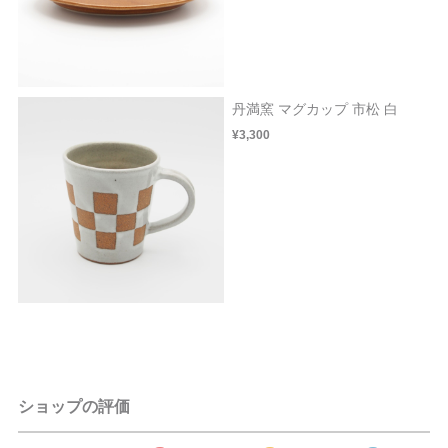
丹満窯 マグカップ 市松 白
¥3,300
ショップの評価