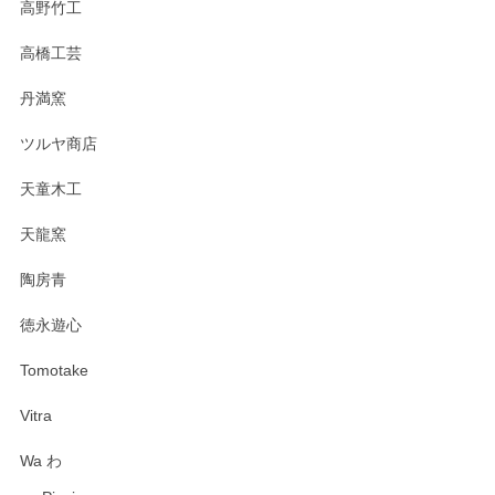
高野竹工
高橋工芸
丹満窯
ツルヤ商店
天童木工
天龍窯
陶房青
徳永遊心
Tomotake
Vitra
Wa わ