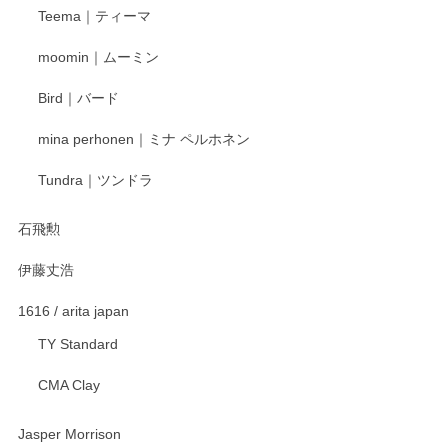
Teema｜ティーマ
頂き誠にありがとうございました。 そしてご丁
寧なレビューをありがとうございます。これか
moomin｜ムーミン
らもより良いご対応ができるよう努めてまいり
ます。またのご利用をお待ちしております。
Bird｜バード
mina perhonen｜ミナ ペルホネン
宮島工芸製作所 返しヘラ 小
Tundra｜ツンドラ
2025/12/21
石飛勲
伊藤丈浩
渡邉陽子 マグカップ
2025/11/23
1616 / arita japan
TY Standard
CMA Clay
渡邉陽子 マーメイドタマネギガール 飾蓋付花入
2025/08/20
Jasper Morrison