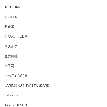
この度はペンシルオンラインショップでのご購
JUNGHANS
入、そしてレビューまで誠にありがとうござい
ます。柴田慶信商店さんの曲げわっぱは、日々
KAHLER
の暮らしを豊かにするお品だと私たちも思って
おります。お手入れ方法がいろいろとございま
開化堂
すが、風合いとともにお楽しみ頂けますと幸い
です。今後ともどうぞよろしくお願いいたしま
甲斐のぶお工房
す。
嘉久正窯
鹿児島睦
Sghr（スガハラ） Mini Vase（ミニベース） 一輪挿し 三角錐 クリアー
金子司
2025/04/07
上出長右衛門窯
プレゼント用に購入したので、まだ中は見れていないのです
が、 しっかり梱包されていたので割れてはないと思います。
KARIMOKU NEW STANDARD
kata kata
この度はペンシルオンラインショップをご利用
頂き誠にありがとうございます。 そしてレビュ
KAY BOJESEN