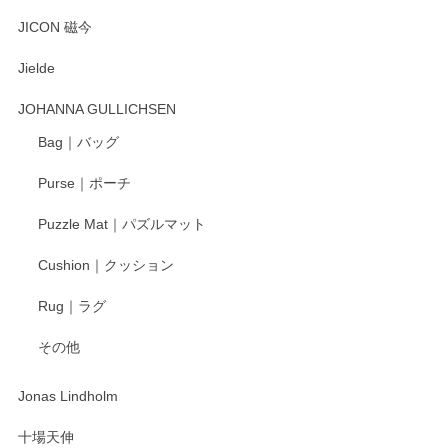
とても可愛らしい。
JICON 磁今
Jielde
この度はペンシルオンラインショップでのご購
入、そしてレビューまで誠にありがとうござい
JOHANNA GULLICHSEN
ます。気に入って頂けたようで嬉しく思いま
す。今後ともどうぞよろしくお願いいたしま
Bag｜バッグ
す。
Purse｜ポーチ
Puzzle Mat｜パズルマット
柴田慶信商店 大館曲げわっぱ 白木小判弁当箱（大）
Cushion｜クッション
2025/04/16
Rug｜ラグ
入金翌日にすぐ届きました！ 梱包も丁寧にして頂きメッセー
その他
ジもありがとうございました。 初めてのわっぱ弁当箱で大切
な物を開けるようにドキドキしながら開封しました。綺麗な
わっぱで感激です！ これから大切に使って風合いが変わるの
Jonas Lindholm
も楽しんで行きたいと思います。
十場天伸