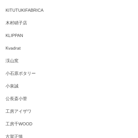
ーも大変嬉しく思います。 今後ともどうぞよろ
しくお願いいたします。
KITUTUKIFABRICA
木村硝子店
KLIPPAN
森脇靖 マグカップ 若苗釉
2025/04/07
Kvadrat
淡いグリーンのカラーがとても可愛いです❤️ ありがとうござ
渓山窯
いましたm(_)m
小石原ポタリー
この度はペンシルオンラインショップをご利用
小泉誠
いただき誠にありがとうございました。森脇さ
んの作品はほっこりいたしますね。今後ともど
公長斎小菅
うぞよろしくお願いいたします。
工房アイザワ
工房千WOOD
森脇靖 湯呑 若苗釉
古賀正慎
2025/04/07