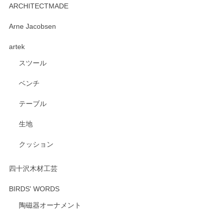
ARCHITECTMADE
深さや大きさがとてもちょうど良く、手に馴染み、洗いやす
Arne Jacobsen
く、他の柄も何枚かこちらで買い、毎食時に使用していま
artek
す。ショップの方が大変親切、丁寧で、また利用させて頂き
たいショップさんです。
スツール
ベンチ
この度はペンシルオンラインショップをご利用
いただき、誠にありがとうございます。 また、
テーブル
レビューをご投稿いただき、重ねてお礼申し上
げます。 深さや大きさ、使い心地を気に入って
生地
いただけたようで大変嬉しく思います。 毎食時
にご愛用いただいているとのこと、とても光栄
クッション
です。 温かいお言葉をいただき、ありがとうご
ざいます。 またのご利用を心よりお待ちしてお
ります。
四十沢木材工芸
BIRDS' WORDS
陶磁器オーナメント
出西窯 カップ＆ソーサー 呉須