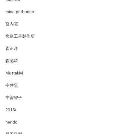
zen to カレー皿 plate245 ホワイト
mina perhonen
2025/03/19
宮内窯
ステキなカレー皿早速使わせていただきました。 色々お手数
宮島工芸製作所
おかけしました。 ありがとうございます。
森正洋
この度はペンシルオンラインショップをご利用
森脇靖
頂き、レビューもありがとうございます。カレ
ー皿を気に入って頂けたようで安心しました。
Mustakivi
気になられるものがありましたら、またお気軽
にお問い合わせください。今後ともよろしくお
中井窯
願いいたします。
中曽智子
2016/
PASS THE BATON（パス ザ バトン） x mina perhonen（ミナ ペルホネン） ディーププレート（咲いている花にただ笑ふ）ミントグリーン
2025/02/12
nendo