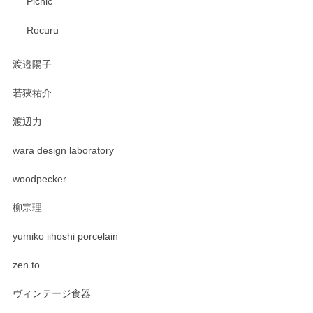
Picnic
Rocuru
渡邉陽子
若狹祐介
渡辺力
wara design laboratory
woodpecker
柳宗理
yumiko iihoshi porcelain
zen to
ヴィンテージ食器