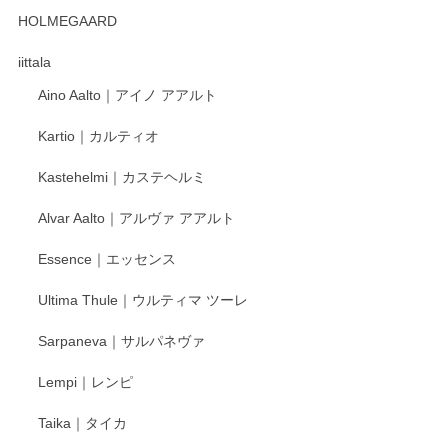
HOLMEGAARD
徳永遊心さんの作品が好きなので、購入できうれしいです。
これからも楽しみにしています。
iittala
Aino Aalto｜アイノ アアルト
レビューをありがとうございます。 そしてお喜
Kartio｜カルティオ
び頂き嬉しいです。 徳永遊心窯の器はこれから
もいろいろと入荷の予定です。 ペンシルインス
Kastehelmi｜カステヘルミ
タグラムにて入荷状況のご確認をして頂けます
と幸いです。 今後ともよろしくお願いいたしま
Alvar Aalto｜アルヴァ アアルト
す。
Essence｜エッセンス
Ultima Thule｜ウルティマ ツーレ
徳永遊心 色絵花繋ぎ 飯碗
2025/12/24
Sarpaneva｜サルパネヴァ
Lempi｜レンピ
丁寧に対応していただきました。ありがとうございます◎
Taika｜タイカ
この度はペンシルオンラインショップをご利用