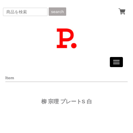
search
Toggle
navigati
Item
柳 宗理 プレートS 白