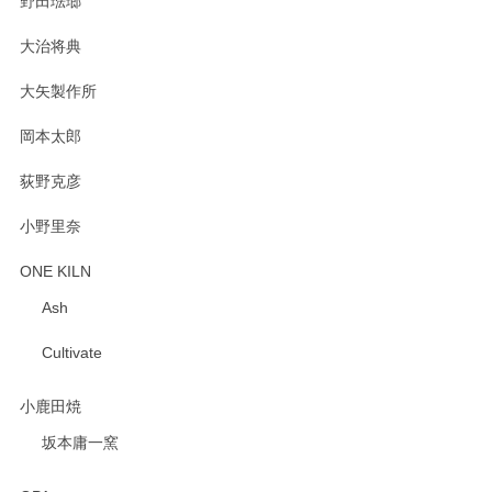
野田琺瑯
大治将典
PASS THE BATON（パス ザ バトン） x mina perhonen（ミナ ペルホネン） プレート（咲いている花にただ笑ふ）ミントグリーン
2025/02/12
大矢製作所
岡本太郎
荻野克彦
小野里奈
ONE KILN
Ash
Cultivate
小鹿田焼
坂本庸一窯