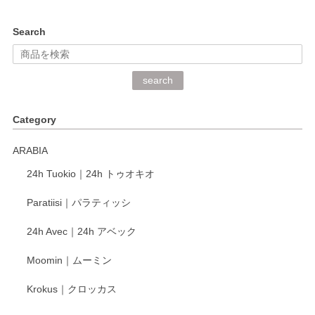
kata kata（カタカタ） 印判手小皿 ぶらさがり
Search
2026/06/15
深さや大きさがとてもちょうど良く、手に馴染み、洗いやす
search
く、他の柄も何枚かこちらで買い、毎食時に使用していま
す。ショップの方が大変丁寧で、1枚不良がありましたが快
Category
く交換して下さいました。
ARABIA
この度もレビューをご投稿いただき、誠にあり
24h Tuokio｜24h トゥオキオ
がとうございます。 同じシリーズの器を揃えて
ご愛用いただいているとのこと、大変嬉しく思
Paratiisi｜パラティッシ
います。 温かいお言葉をいただき、ありがとう
ございました。 今後ともどうぞよろしくお願い
24h Avec｜24h アベック
いたします。
Moomin｜ムーミン
Krokus｜クロッカス
kata kata（カタカタ） 印判手小皿 たんぽぽ
2026/06/15