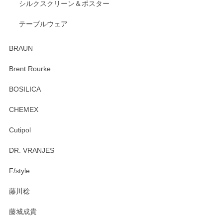
2026/04/24
シルクスクリーン＆ポスター
テーブルウェア
ありがとうございました。 出西窯のカップ&ソーサーを探し
ていたので、購入出来て良かったです♪
BRAUN
この度はペンシルオンラインショップをご利用
Brent Rourke
頂き誠にありがとうございます。 お探しのカッ
プ＆ソーサーをお届けでき嬉しく思います。 今
BOSILICA
後ともどうぞよろしくお願いいたします。
CHEMEX
Cutipol
Brent Rourke（ブレント ルーク） オーバルシェーカーボックス 4
DR. VRANJES
2026/01/15
F/style
注文から手元に届くまでとても早く、梱包もしっかりしてお
藤川稔
りました。お品もとても素敵でした。ありがとうございまし
た。
藤城成貴