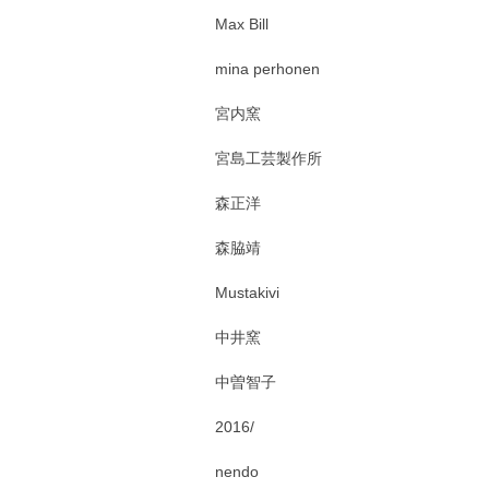
Max Bill
mina perhonen
宮内窯
宮島工芸製作所
森正洋
森脇靖
Mustakivi
中井窯
中曽智子
2016/
nendo