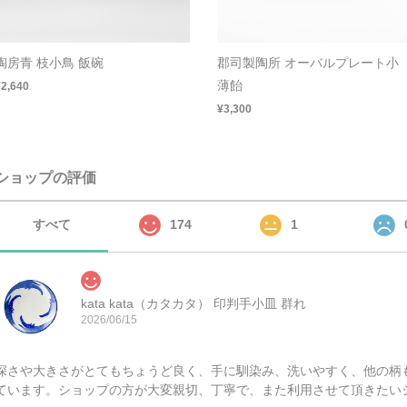
陶房青 枝小鳥 飯碗
郡司製陶所 オーバルプレート小
薄飴
¥2,640
¥3,300
ショップの評価
すべて
174
1
kata kata（カタカタ） 印判手小皿 群れ
2026/06/15
深さや大きさがとてもちょうど良く、手に馴染み、洗いやすく、他の柄
ています。ショップの方が大変親切、丁寧で、また利用させて頂きたい