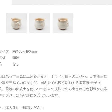
サイズ 約Φ85xH90mm
素材 陶器
箱 なし
山口県萩市三見に工房をかまえ、ミラノ万博への出品や、日本橋三越
や銀座三越での個展など、国内外で幅広く活動する陶芸家 金子 司
氏。萩焼の伝統土を使いつつ独自の技法で生み出される色彩豊かな器
やオブジェは高い評価を受けています。
＊ご購入前にご確認ください