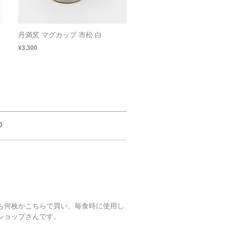
丹満窯 マグカップ 市松 白
¥3,300
0
も何枚かこちらで買い、毎食時に使用し
ショップさんです。