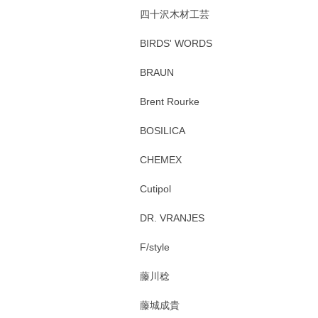
四十沢木材工芸
BIRDS' WORDS
BRAUN
Brent Rourke
BOSILICA
CHEMEX
Cutipol
DR. VRANJES
F/style
藤川稔
藤城成貴