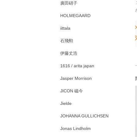
廣田硝子
HOLMEGAARD
iittala
石飛勲
伊藤丈浩
1616 / arita japan
Jasper Morrison
JICON 磁今
Jielde
JOHANNA GULLICHSEN
Jonas Lindholm