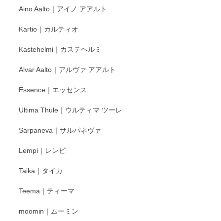
Aino Aalto｜アイノ アアルト
レビューをありがとうございます。 そしてお喜
Kartio｜カルティオ
び頂き嬉しいです。 徳永遊心窯の器はこれから
もいろいろと入荷の予定です。 ペンシルインス
Kastehelmi｜カステヘルミ
タグラムにて入荷状況のご確認をして頂けます
と幸いです。 今後ともよろしくお願いいたしま
Alvar Aalto｜アルヴァ アアルト
す。
Essence｜エッセンス
Ultima Thule｜ウルティマ ツーレ
徳永遊心 色絵花繋ぎ 飯碗
2025/12/24
Sarpaneva｜サルパネヴァ
Lempi｜レンピ
丁寧に対応していただきました。ありがとうございます◎
Taika｜タイカ
この度はペンシルオンラインショップをご利用
Teema｜ティーマ
頂き誠にありがとうございました。 そしてご丁
寧なレビューをありがとうございます。これか
moomin｜ムーミン
らもより良いご対応ができるよう努めてまいり