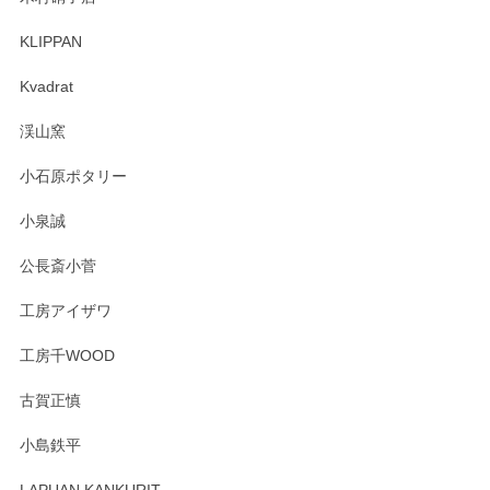
KLIPPAN
森脇靖 マグカップ 若苗釉
2025/04/07
Kvadrat
淡いグリーンのカラーがとても可愛いです❤️ ありがとうござ
渓山窯
いましたm(_)m
小石原ポタリー
この度はペンシルオンラインショップをご利用
小泉誠
いただき誠にありがとうございました。森脇さ
んの作品はほっこりいたしますね。今後ともど
公長斎小菅
うぞよろしくお願いいたします。
工房アイザワ
工房千WOOD
森脇靖 湯呑 若苗釉
古賀正慎
2025/04/07
小島鉄平
レビューが遅くなり申し訳ありません、 無事届いておりま
す。 素敵な湯呑みでとても気に入りました。 発送も早く、