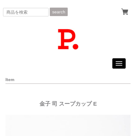
search
Toggle
navigati
Item
金子 司 スープカップ E