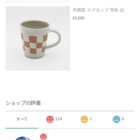
丹満窯 マグカップ 市松 白
¥3,300
ショップの評価
すべて
174
1
0