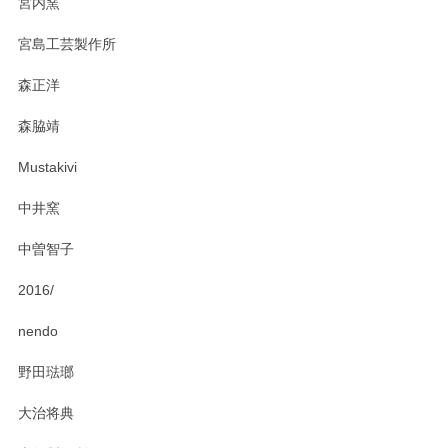
宮内窯
ステキなカレー皿早速使わせていただきました。 色々お手数
宮島工芸製作所
おかけしました。 ありがとうございます。
森正洋
この度はペンシルオンラインショップをご利用
森脇靖
頂き、レビューもありがとうございます。カレ
ー皿を気に入って頂けたようで安心しました。
Mustakivi
気になられるものがありましたら、またお気軽
にお問い合わせください。今後ともよろしくお
中井窯
願いいたします。
中曽智子
2016/
PASS THE BATON（パス ザ バトン） x mina perhonen（ミナ ペルホネン） ディーププレート（咲いている花にただ笑ふ）ミントグリーン
2025/02/12
nendo
野田琺瑯
大治将典
PASS THE BATON（パス ザ バトン） x mina perhonen（ミナ ペルホネン） プレート（咲いている花にただ笑ふ）ミントグリーン
2025/02/12