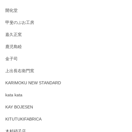
の暮らしを豊かにするお品だと私たちも思って
おります。お手入れ方法がいろいろとございま
開化堂
すが、風合いとともにお楽しみ頂けますと幸い
です。今後ともどうぞよろしくお願いいたしま
甲斐のぶお工房
す。
嘉久正窯
鹿児島睦
Sghr（スガハラ） Mini Vase（ミニベース） 一輪挿し 三角錐 クリアー
金子司
2025/04/07
上出長右衛門窯
プレゼント用に購入したので、まだ中は見れていないのです
が、 しっかり梱包されていたので割れてはないと思います。
KARIMOKU NEW STANDARD
kata kata
この度はペンシルオンラインショップをご利用
頂き誠にありがとうございます。 そしてレビュ
KAY BOJESEN
ーも大変嬉しく思います。 今後ともどうぞよろ
しくお願いいたします。
KITUTUKIFABRICA
木村硝子店