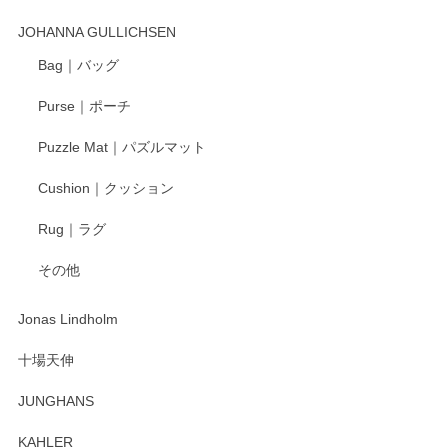
この度はペンシルオンラインショップでのご購
入、そしてレビューまで誠にありがとうござい
JOHANNA GULLICHSEN
ます。気に入って頂けたようで嬉しく思いま
す。今後ともどうぞよろしくお願いいたしま
Bag｜バッグ
す。
Purse｜ポーチ
Puzzle Mat｜パズルマット
柴田慶信商店 大館曲げわっぱ 白木小判弁当箱（大）
Cushion｜クッション
2025/04/16
Rug｜ラグ
入金翌日にすぐ届きました！ 梱包も丁寧にして頂きメッセー
その他
ジもありがとうございました。 初めてのわっぱ弁当箱で大切
な物を開けるようにドキドキしながら開封しました。綺麗な
わっぱで感激です！ これから大切に使って風合いが変わるの
Jonas Lindholm
も楽しんで行きたいと思います。
十場天伸
この度はペンシルオンラインショップでのご購
JUNGHANS
入、そしてレビューまで誠にありがとうござい
ます。柴田慶信商店さんの曲げわっぱは、日々
KAHLER