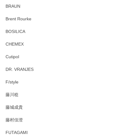
ていたので、購入出来て良かったです♪
BRAUN
この度はペンシルオンラインショップをご利用
Brent Rourke
頂き誠にありがとうございます。 お探しのカッ
プ＆ソーサーをお届けでき嬉しく思います。 今
BOSILICA
後ともどうぞよろしくお願いいたします。
CHEMEX
Cutipol
Brent Rourke（ブレント ルーク） オーバルシェーカーボックス 4
DR. VRANJES
2026/01/15
F/style
注文から手元に届くまでとても早く、梱包もしっかりしてお
藤川稔
りました。お品もとても素敵でした。ありがとうございまし
た。
藤城成貴
この度はペンシルオンラインショップをご利用
藤村佳澄
頂き誠にありがとうございました。 そしてご丁
寧なレビューをありがとうございます。これか
FUTAGAMI