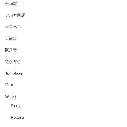
丹満窯
ツルヤ商店
天童木工
天龍窯
陶房青
徳永遊心
Tomotake
Vitra
Wa わ
Picnic
Rocuru