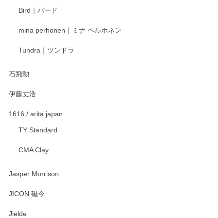
ます。またのご利用をお待ちしております。
Bird｜バード
mina perhonen｜ミナ ペルホネン
宮島工芸製作所 返しヘラ 小
Tundra｜ツンドラ
2025/12/21
石飛勲
伊藤丈浩
渡邉陽子 マグカップ
2025/11/23
1616 / arita japan
TY Standard
CMA Clay
渡邉陽子 マーメイドタマネギガール 飾蓋付花入
2025/08/20
Jasper Morrison
とても可愛らしい。
JICON 磁今
Jielde