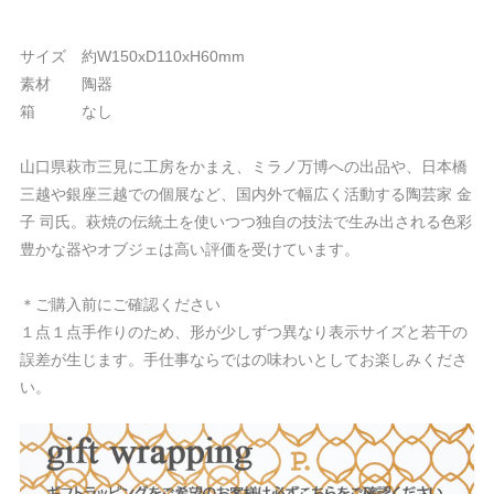
サイズ 約W150xD110xH60mm
素材 陶器
箱 なし
山口県萩市三見に工房をかまえ、ミラノ万博への出品や、日本橋
三越や銀座三越での個展など、国内外で幅広く活動する陶芸家 金
子 司氏。萩焼の伝統土を使いつつ独自の技法で生み出される色彩
豊かな器やオブジェは高い評価を受けています。
＊ご購入前にご確認ください
１点１点手作りのため、形が少しずつ異なり表示サイズと若干の
誤差が生じます。手仕事ならではの味わいとしてお楽しみくださ
い。