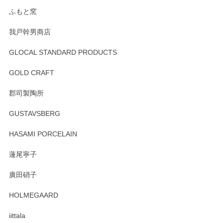
らもより良いご対応ができるよう努めてまいり
ます。またのご利用をお待ちしております。
ふもと窯
我戸幹男商店
GLOCAL STANDARD PRODUCTS
徳永遊心 みかんづくし 飯碗
2025/12/31
GOLD CRAFT
郡司製陶所
徳永遊心 みかんづくし マグカップ
GUSTAVSBERG
2025/12/31
HASAMI PORCELAIN
蓮尾寧子
徳永遊心 みかんづくし 口巻皿6寸
廣田硝子
2025/12/31
HOLMEGAARD
徳永遊心さんの作品が好きなので、購入できうれしいです。
これからも楽しみにしています。
iittala