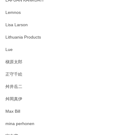
LAPUAN KANKURIT
ありがとうございます。 メッセージもありがとうございまし
たm(_)m
Lemnos
Lisa Larson
この度は当店をご利用頂き誠にありがとうござ
います。無事に届いたようで安心いたしまし
Lithuania Products
た。ひとつひとつ個性がある素敵な湯呑ですよ
ね。気に入って頂けてうれしいです。マグカッ
Lue
プと花器のレビューもありがとうございます。
今後ともよろしくお願いいたします。
槇原太郎
正守千絵
舛井岳二
柴田慶信商店 大館曲げわっぱ 白木小判弁当箱（大）
2025/03/30
舛岡真伊
Max Bill
zen to カレー皿 plate245 ホワイト
mina perhonen
2025/03/19