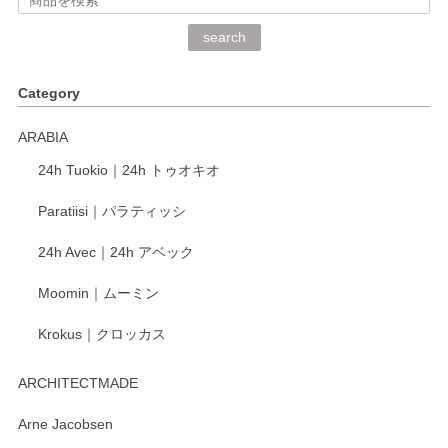
深さや大きさがとてもちょうど良く、手に馴染み、洗いやす
search
く、他の柄も何枚かこちらで買い、毎食時に使用していま
す。ショップの方が大変丁寧で、1枚不良がありましたが快
Category
く交換して下さいました。
ARABIA
この度もレビューをご投稿いただき、誠にあり
24h Tuokio｜24h トゥオキオ
がとうございます。 同じシリーズの器を揃えて
ご愛用いただいているとのこと、大変嬉しく思
Paratiisi｜パラティッシ
います。 温かいお言葉をいただき、ありがとう
ございました。 今後ともどうぞよろしくお願い
24h Avec｜24h アベック
いたします。
Moomin｜ムーミン
Krokus｜クロッカス
kata kata（カタカタ） 印判手小皿 たんぽぽ
2026/06/15
ARCHITECTMADE
深さや大きさがとてもちょうど良く、手に馴染み、洗いやす
Arne Jacobsen
く、他の柄も何枚かこちらで買い、毎食時に使用していま