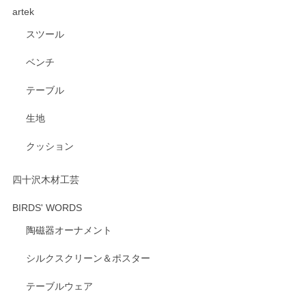
artek
す。ショップの方が大変親切、丁寧で、また利用させて頂き
たいショップさんです。
スツール
ベンチ
この度はペンシルオンラインショップをご利用
いただき、誠にありがとうございます。 また、
テーブル
レビューをご投稿いただき、重ねてお礼申し上
げます。 深さや大きさ、使い心地を気に入って
生地
いただけたようで大変嬉しく思います。 毎食時
にご愛用いただいているとのこと、とても光栄
クッション
です。 温かいお言葉をいただき、ありがとうご
ざいます。 またのご利用を心よりお待ちしてお
ります。
四十沢木材工芸
BIRDS' WORDS
陶磁器オーナメント
出西窯 カップ＆ソーサー 呉須
2026/04/24
シルクスクリーン＆ポスター
テーブルウェア
ありがとうございました。 出西窯のカップ&ソーサーを探し