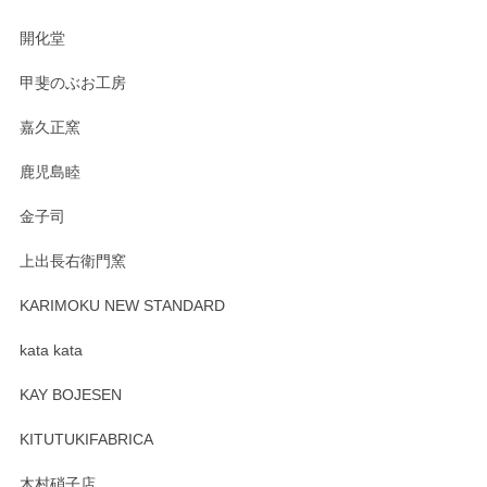
の暮らしを豊かにするお品だと私たちも思って
おります。お手入れ方法がいろいろとございま
開化堂
すが、風合いとともにお楽しみ頂けますと幸い
です。今後ともどうぞよろしくお願いいたしま
甲斐のぶお工房
す。
嘉久正窯
鹿児島睦
Sghr（スガハラ） Mini Vase（ミニベース） 一輪挿し 三角錐 クリアー
金子司
2025/04/07
上出長右衛門窯
プレゼント用に購入したので、まだ中は見れていないのです
が、 しっかり梱包されていたので割れてはないと思います。
KARIMOKU NEW STANDARD
kata kata
この度はペンシルオンラインショップをご利用
頂き誠にありがとうございます。 そしてレビュ
KAY BOJESEN
ーも大変嬉しく思います。 今後ともどうぞよろ
しくお願いいたします。
KITUTUKIFABRICA
木村硝子店