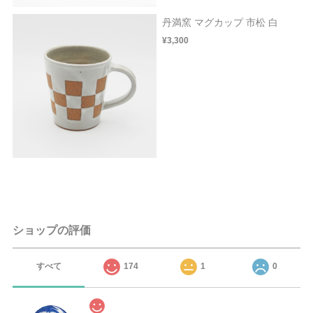
丹満窯 マグカップ 市松 白
¥3,300
ショップの評価
すべて
174
1
0