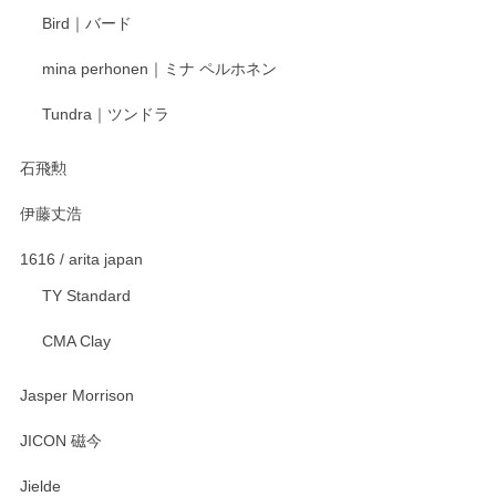
ます。またのご利用をお待ちしております。
Bird｜バード
mina perhonen｜ミナ ペルホネン
宮島工芸製作所 返しヘラ 小
Tundra｜ツンドラ
2025/12/21
石飛勲
伊藤丈浩
渡邉陽子 マグカップ
2025/11/23
1616 / arita japan
TY Standard
CMA Clay
渡邉陽子 マーメイドタマネギガール 飾蓋付花入
2025/08/20
Jasper Morrison
とても可愛らしい。
JICON 磁今
Jielde