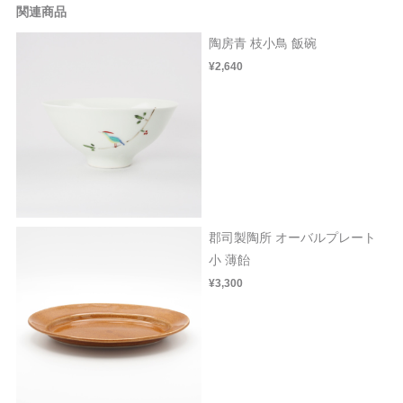
関連商品
陶房青 枝小鳥 飯碗
¥2,640
郡司製陶所 オーバルプレート
小 薄飴
¥3,300