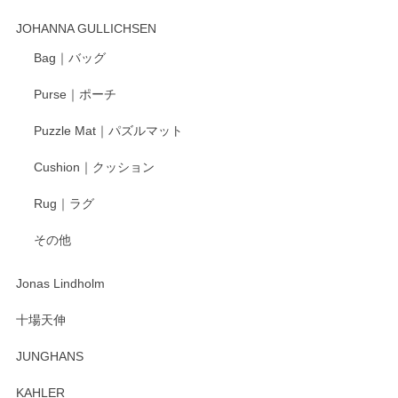
この度はペンシルオンラインショップでのご購
入、そしてレビューまで誠にありがとうござい
JOHANNA GULLICHSEN
ます。気に入って頂けたようで嬉しく思いま
す。今後ともどうぞよろしくお願いいたしま
Bag｜バッグ
す。
Purse｜ポーチ
Puzzle Mat｜パズルマット
柴田慶信商店 大館曲げわっぱ 白木小判弁当箱（大）
Cushion｜クッション
2025/04/16
Rug｜ラグ
入金翌日にすぐ届きました！ 梱包も丁寧にして頂きメッセー
その他
ジもありがとうございました。 初めてのわっぱ弁当箱で大切
な物を開けるようにドキドキしながら開封しました。綺麗な
わっぱで感激です！ これから大切に使って風合いが変わるの
Jonas Lindholm
も楽しんで行きたいと思います。
十場天伸
この度はペンシルオンラインショップでのご購
JUNGHANS
入、そしてレビューまで誠にありがとうござい
ます。柴田慶信商店さんの曲げわっぱは、日々
KAHLER