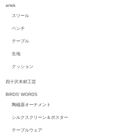
artek
す。ショップの方が大変親切、丁寧で、また利用させて頂き
たいショップさんです。
スツール
ベンチ
この度はペンシルオンラインショップをご利用
いただき、誠にありがとうございます。 また、
テーブル
レビューをご投稿いただき、重ねてお礼申し上
げます。 深さや大きさ、使い心地を気に入って
生地
いただけたようで大変嬉しく思います。 毎食時
にご愛用いただいているとのこと、とても光栄
クッション
です。 温かいお言葉をいただき、ありがとうご
ざいます。 またのご利用を心よりお待ちしてお
ります。
四十沢木材工芸
BIRDS' WORDS
陶磁器オーナメント
出西窯 カップ＆ソーサー 呉須
2026/04/24
シルクスクリーン＆ポスター
テーブルウェア
ありがとうございました。 出西窯のカップ&ソーサーを探し