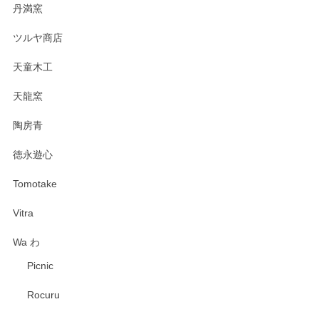
丹満窯
ツルヤ商店
天童木工
天龍窯
陶房青
徳永遊心
Tomotake
Vitra
Wa わ
Picnic
Rocuru