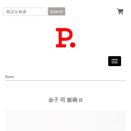
search
Toggle
navigati
Item
金子 司 飯碗 B