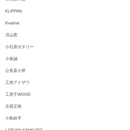
KLIPPAN
森脇靖 マグカップ 若苗釉
2025/04/07
Kvadrat
淡いグリーンのカラーがとても可愛いです❤️ ありがとうござ
渓山窯
いましたm(_)m
小石原ポタリー
この度はペンシルオンラインショップをご利用
小泉誠
いただき誠にありがとうございました。森脇さ
んの作品はほっこりいたしますね。今後ともど
公長斎小菅
うぞよろしくお願いいたします。
工房アイザワ
工房千WOOD
森脇靖 湯呑 若苗釉
古賀正慎
2025/04/07
小島鉄平
レビューが遅くなり申し訳ありません、 無事届いておりま
す。 素敵な湯呑みでとても気に入りました。 発送も早く、