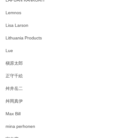
LAPUAN KANKURIT
ありがとうございます。 メッセージもありがとうございまし
たm(_)m
Lemnos
Lisa Larson
この度は当店をご利用頂き誠にありがとうござ
います。無事に届いたようで安心いたしまし
Lithuania Products
た。ひとつひとつ個性がある素敵な湯呑ですよ
ね。気に入って頂けてうれしいです。マグカッ
Lue
プと花器のレビューもありがとうございます。
今後ともよろしくお願いいたします。
槇原太郎
正守千絵
舛井岳二
柴田慶信商店 大館曲げわっぱ 白木小判弁当箱（大）
2025/03/30
舛岡真伊
Max Bill
zen to カレー皿 plate245 ホワイト
mina perhonen
2025/03/19