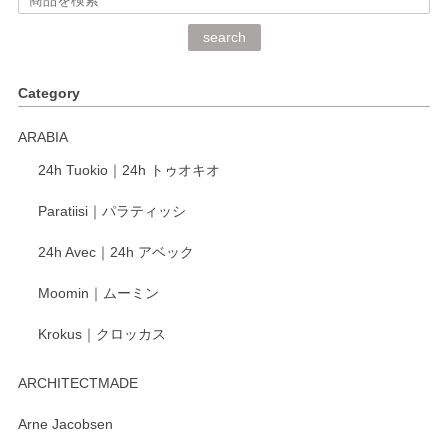
深さや大きさがとてもちょうど良く、手に馴染み、洗いやす
search
く、他の柄も何枚かこちらで買い、毎食時に使用していま
す。ショップの方が大変丁寧で、1枚不良がありましたが快
Category
く交換して下さいました。
ARABIA
この度もレビューをご投稿いただき、誠にあり
24h Tuokio｜24h トゥオキオ
がとうございます。 同じシリーズの器を揃えて
ご愛用いただいているとのこと、大変嬉しく思
Paratiisi｜パラティッシ
います。 温かいお言葉をいただき、ありがとう
ございました。 今後ともどうぞよろしくお願い
24h Avec｜24h アベック
いたします。
Moomin｜ムーミン
Krokus｜クロッカス
kata kata（カタカタ） 印判手小皿 たんぽぽ
2026/06/15
ARCHITECTMADE
深さや大きさがとてもちょうど良く、手に馴染み、洗いやす
Arne Jacobsen
く、他の柄も何枚かこちらで買い、毎食時に使用していま