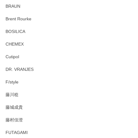
ていたので、購入出来て良かったです♪
BRAUN
この度はペンシルオンラインショップをご利用
Brent Rourke
頂き誠にありがとうございます。 お探しのカッ
プ＆ソーサーをお届けでき嬉しく思います。 今
BOSILICA
後ともどうぞよろしくお願いいたします。
CHEMEX
Cutipol
Brent Rourke（ブレント ルーク） オーバルシェーカーボックス 4
DR. VRANJES
2026/01/15
F/style
注文から手元に届くまでとても早く、梱包もしっかりしてお
藤川稔
りました。お品もとても素敵でした。ありがとうございまし
た。
藤城成貴
この度はペンシルオンラインショップをご利用
藤村佳澄
頂き誠にありがとうございました。 そしてご丁
寧なレビューをありがとうございます。これか
FUTAGAMI