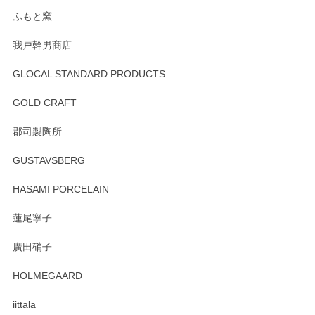
らもより良いご対応ができるよう努めてまいり
ます。またのご利用をお待ちしております。
ふもと窯
我戸幹男商店
GLOCAL STANDARD PRODUCTS
徳永遊心 みかんづくし 飯碗
2025/12/31
GOLD CRAFT
郡司製陶所
徳永遊心 みかんづくし マグカップ
GUSTAVSBERG
2025/12/31
HASAMI PORCELAIN
蓮尾寧子
徳永遊心 みかんづくし 口巻皿6寸
廣田硝子
2025/12/31
HOLMEGAARD
徳永遊心さんの作品が好きなので、購入できうれしいです。
これからも楽しみにしています。
iittala