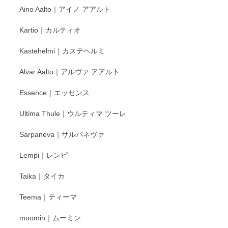
Aino Aalto｜アイノ アアルト
レビューをありがとうございます。 そしてお喜
Kartio｜カルティオ
び頂き嬉しいです。 徳永遊心窯の器はこれから
もいろいろと入荷の予定です。 ペンシルインス
Kastehelmi｜カステヘルミ
タグラムにて入荷状況のご確認をして頂けます
と幸いです。 今後ともよろしくお願いいたしま
Alvar Aalto｜アルヴァ アアルト
す。
Essence｜エッセンス
Ultima Thule｜ウルティマ ツーレ
徳永遊心 色絵花繋ぎ 飯碗
2025/12/24
Sarpaneva｜サルパネヴァ
Lempi｜レンピ
丁寧に対応していただきました。ありがとうございます◎
Taika｜タイカ
この度はペンシルオンラインショップをご利用
Teema｜ティーマ
頂き誠にありがとうございました。 そしてご丁
寧なレビューをありがとうございます。これか
moomin｜ムーミン
らもより良いご対応ができるよう努めてまいり