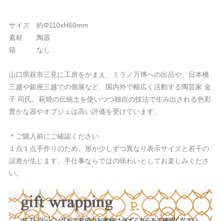
サイズ 約Φ110xH60mm
素材 陶器
箱 なし
山口県萩市三見に工房をかまえ、ミラノ万博への出品や、日本橋
三越や銀座三越での個展など、国内外で幅広く活動する陶芸家 金
子 司氏。萩焼の伝統土を使いつつ独自の技法で生み出される色彩
豊かな器やオブジェは高い評価を受けています。
＊ご購入前にご確認ください
１点１点手作りのため、形が少しずつ異なり表示サイズと若干の
誤差が生じます。手仕事ならではの味わいとしてお楽しみくださ
い。