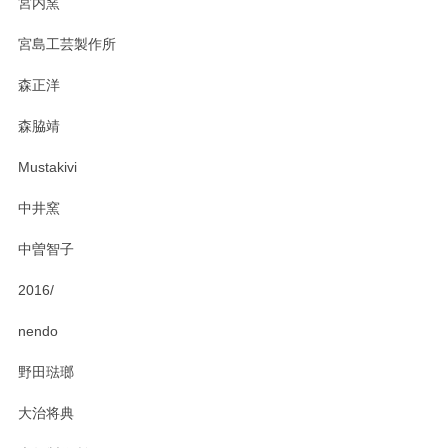
宮内窯
ステキなカレー皿早速使わせていただきました。 色々お手数
宮島工芸製作所
おかけしました。 ありがとうございます。
森正洋
この度はペンシルオンラインショップをご利用
森脇靖
頂き、レビューもありがとうございます。カレ
ー皿を気に入って頂けたようで安心しました。
Mustakivi
気になられるものがありましたら、またお気軽
にお問い合わせください。今後ともよろしくお
中井窯
願いいたします。
中曽智子
2016/
PASS THE BATON（パス ザ バトン） x mina perhonen（ミナ ペルホネン） ディーププレート（咲いている花にただ笑ふ）ミントグリーン
2025/02/12
nendo
野田琺瑯
大治将典
PASS THE BATON（パス ザ バトン） x mina perhonen（ミナ ペルホネン） プレート（咲いている花にただ笑ふ）ミントグリーン
2025/02/12