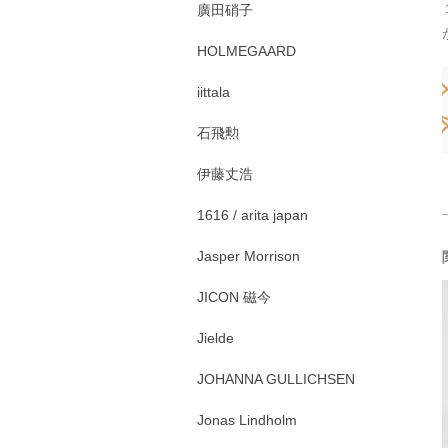
廣田硝子
HOLMEGAARD
iittala
石飛勲
伊藤丈浩
1616 / arita japan
Jasper Morrison
JICON 磁今
Jielde
JOHANNA GULLICHSEN
Jonas Lindholm