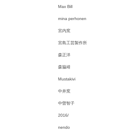
Max Bill
mina perhonen
宮内窯
宮島工芸製作所
森正洋
森脇靖
Mustakivi
中井窯
中曽智子
2016/
nendo