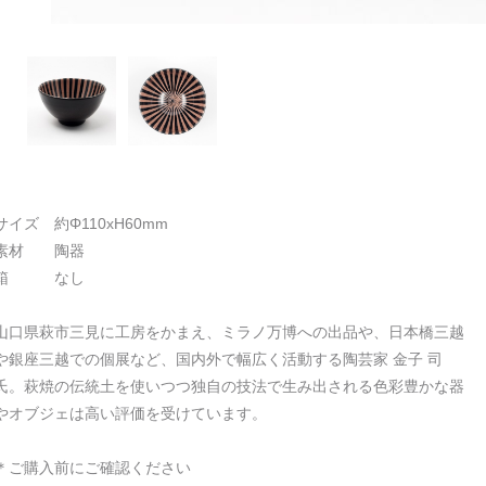
サイズ 約Φ110xH60mm
素材 陶器
箱 なし
山口県萩市三見に工房をかまえ、ミラノ万博への出品や、日本橋三越
や銀座三越での個展など、国内外で幅広く活動する陶芸家 金子 司
氏。萩焼の伝統土を使いつつ独自の技法で生み出される色彩豊かな器
やオブジェは高い評価を受けています。
＊ご購入前にご確認ください