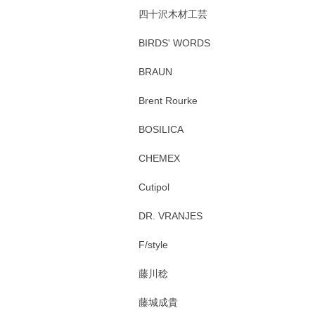
四十沢木材工芸
BIRDS' WORDS
BRAUN
Brent Rourke
BOSILICA
CHEMEX
Cutipol
DR. VRANJES
F/style
藤川稔
藤城成貴