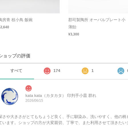
陶房青 枝小鳥 飯碗
郡司製陶所 オーバルプレート小
薄飴
¥2,640
¥3,300
ショップの評価
すべて
174
1
kata kata（カタカタ） 印判手小皿 群れ
2026/06/15
深さや大きさがとてもちょうど良く、手に馴染み、洗いやすく、他の柄
ています。ショップの方が大変親切、丁寧で、また利用させて頂きたい