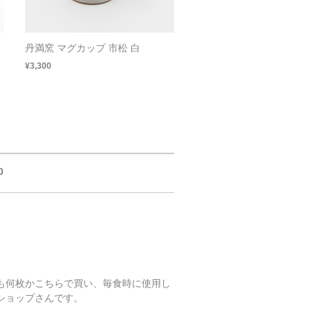
丹満窯 マグカップ 市松 白
¥3,300
0
も何枚かこちらで買い、毎食時に使用し
ショップさんです。