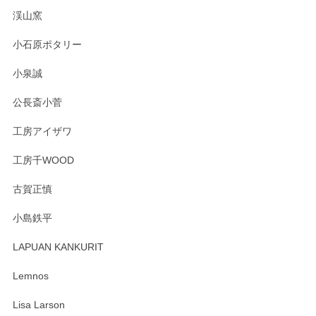
淡いグリーンのカラーがとても可愛いです❤️ ありがとうござ
渓山窯
いましたm(_)m
小石原ポタリー
この度はペンシルオンラインショップをご利用
小泉誠
いただき誠にありがとうございました。森脇さ
んの作品はほっこりいたしますね。今後ともど
公長斎小菅
うぞよろしくお願いいたします。
工房アイザワ
工房千WOOD
森脇靖 湯呑 若苗釉
古賀正慎
2025/04/07
小島鉄平
レビューが遅くなり申し訳ありません、 無事届いておりま
す。 素敵な湯呑みでとても気に入りました。 発送も早く、
LAPUAN KANKURIT
ありがとうございます。 メッセージもありがとうございまし
たm(_)m
Lemnos
Lisa Larson
この度は当店をご利用頂き誠にありがとうござ