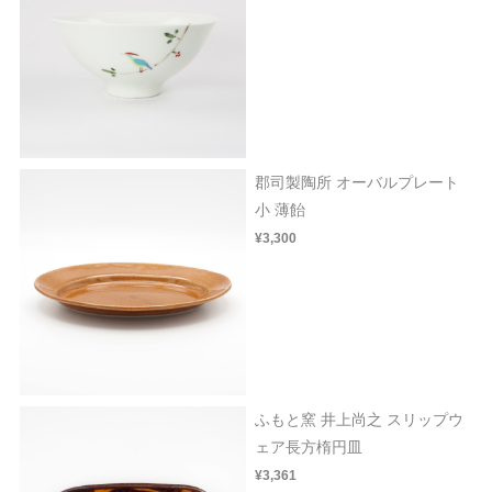
郡司製陶所 オーバルプレート
小 薄飴
¥3,300
ふもと窯 井上尚之 スリップウ
ェア長方楕円皿
¥3,361