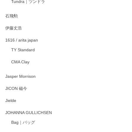
Tundra｜ツンドラ
2025/12/21
石飛勲
伊藤丈浩
渡邉陽子 マグカップ
2025/11/23
1616 / arita japan
TY Standard
CMA Clay
渡邉陽子 マーメイドタマネギガール 飾蓋付花入
2025/08/20
Jasper Morrison
とても可愛らしい。
JICON 磁今
Jielde
この度はペンシルオンラインショップでのご購
入、そしてレビューまで誠にありがとうござい
JOHANNA GULLICHSEN
ます。気に入って頂けたようで嬉しく思いま
す。今後ともどうぞよろしくお願いいたしま
Bag｜バッグ
す。