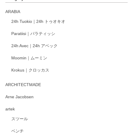
ARABIA
この度もレビューをご投稿いただき、誠にあり
24h Tuokio｜24h トゥオキオ
がとうございます。 同じシリーズの器を揃えて
ご愛用いただいているとのこと、大変嬉しく思
Paratiisi｜パラティッシ
います。 温かいお言葉をいただき、ありがとう
ございました。 今後ともどうぞよろしくお願い
24h Avec｜24h アベック
いたします。
Moomin｜ムーミン
Krokus｜クロッカス
kata kata（カタカタ） 印判手小皿 たんぽぽ
2026/06/15
ARCHITECTMADE
深さや大きさがとてもちょうど良く、手に馴染み、洗いやす
Arne Jacobsen
く、他の柄も何枚かこちらで買い、毎食時に使用していま
artek
す。ショップの方が大変親切、丁寧で、また利用させて頂き
たいショップさんです。
スツール
ベンチ
この度はペンシルオンラインショップをご利用