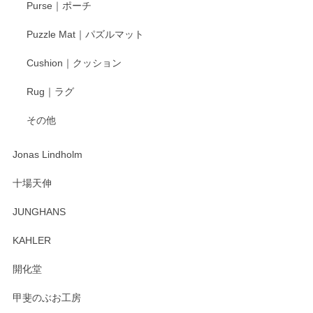
Purse｜ポーチ
Puzzle Mat｜パズルマット
柴田慶信商店 大館曲げわっぱ 白木小判弁当箱（大）
Cushion｜クッション
2025/04/16
Rug｜ラグ
入金翌日にすぐ届きました！ 梱包も丁寧にして頂きメッセー
その他
ジもありがとうございました。 初めてのわっぱ弁当箱で大切
な物を開けるようにドキドキしながら開封しました。綺麗な
わっぱで感激です！ これから大切に使って風合いが変わるの
Jonas Lindholm
も楽しんで行きたいと思います。
十場天伸
この度はペンシルオンラインショップでのご購
JUNGHANS
入、そしてレビューまで誠にありがとうござい
ます。柴田慶信商店さんの曲げわっぱは、日々
KAHLER
の暮らしを豊かにするお品だと私たちも思って
おります。お手入れ方法がいろいろとございま
開化堂
すが、風合いとともにお楽しみ頂けますと幸い
です。今後ともどうぞよろしくお願いいたしま
甲斐のぶお工房
す。