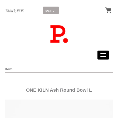
search
Toggle
navigati
Item
ONE KILN Ash Round Bowl L