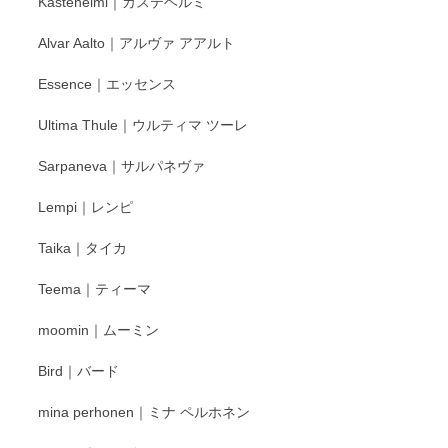
Kastehelmi｜カステヘルミ
タグラムにて入荷状況のご確認をして頂けます
と幸いです。 今後ともよろしくお願いいたしま
Alvar Aalto｜アルヴァ アアルト
す。
Essence｜エッセンス
Ultima Thule｜ウルティマ ツーレ
徳永遊心 色絵花繋ぎ 飯碗
2025/12/24
Sarpaneva｜サルパネヴァ
Lempi｜レンピ
丁寧に対応していただきました。ありがとうございます◎
Taika｜タイカ
この度はペンシルオンラインショップをご利用
Teema｜ティーマ
頂き誠にありがとうございました。 そしてご丁
寧なレビューをありがとうございます。これか
moomin｜ムーミン
らもより良いご対応ができるよう努めてまいり
ます。またのご利用をお待ちしております。
Bird｜バード
mina perhonen｜ミナ ペルホネン
宮島工芸製作所 返しヘラ 小