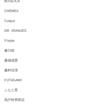
プ＆ソーサーをお届けでき嬉しく思います。 今
BOSILICA
後ともどうぞよろしくお願いいたします。
CHEMEX
Cutipol
Brent Rourke（ブレント ルーク） オーバルシェーカーボックス 4
DR. VRANJES
2026/01/15
F/style
注文から手元に届くまでとても早く、梱包もしっかりしてお
藤川稔
りました。お品もとても素敵でした。ありがとうございまし
た。
藤城成貴
この度はペンシルオンラインショップをご利用
藤村佳澄
頂き誠にありがとうございました。 そしてご丁
寧なレビューをありがとうございます。これか
FUTAGAMI
らもより良いご対応ができるよう努めてまいり
ます。またのご利用をお待ちしております。
ふもと窯
我戸幹男商店