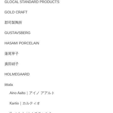
GLOCAL STANDARD PRODUCTS
徳永遊心 みかんづくし 飯碗
2025/12/31
GOLD CRAFT
郡司製陶所
徳永遊心 みかんづくし マグカップ
GUSTAVSBERG
2025/12/31
HASAMI PORCELAIN
蓮尾寧子
徳永遊心 みかんづくし 口巻皿6寸
廣田硝子
2025/12/31
HOLMEGAARD
徳永遊心さんの作品が好きなので、購入できうれしいです。
これからも楽しみにしています。
iittala
Aino Aalto｜アイノ アアルト
レビューをありがとうございます。 そしてお喜
Kartio｜カルティオ
び頂き嬉しいです。 徳永遊心窯の器はこれから
もいろいろと入荷の予定です。 ペンシルインス