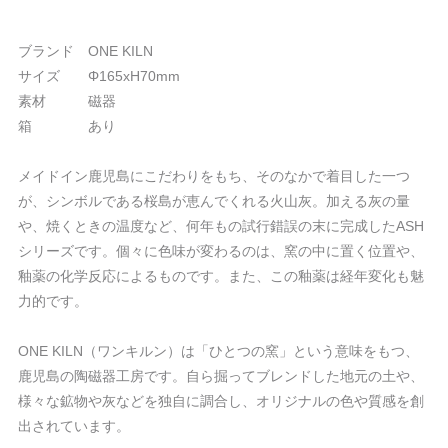
ブランド ONE KILN
サイズ Φ165xH70mm
素材 磁器
箱 あり
メイドイン鹿児島にこだわりをもち、そのなかで着目した一つ
が、シンボルである桜島が恵んでくれる火山灰。加える灰の量
や、焼くときの温度など、何年もの試行錯誤の末に完成したASH
シリーズです。個々に色味が変わるのは、窯の中に置く位置や、
釉薬の化学反応によるものです。また、この釉薬は経年変化も魅
力的です。
ONE KILN（ワンキルン）は「ひとつの窯」という意味をもつ、
鹿児島の陶磁器工房です。自ら掘ってブレンドした地元の土や、
様々な鉱物や灰などを独自に調合し、オリジナルの色や質感を創
出されています。