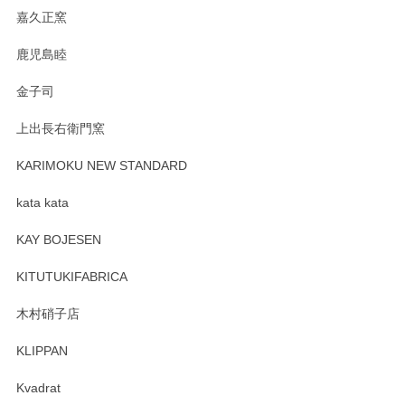
嘉久正窯
鹿児島睦
Sghr（スガハラ） Mini Vase（ミニベース） 一輪挿し 三角錐 クリアー
金子司
2025/04/07
上出長右衛門窯
プレゼント用に購入したので、まだ中は見れていないのです
が、 しっかり梱包されていたので割れてはないと思います。
KARIMOKU NEW STANDARD
kata kata
この度はペンシルオンラインショップをご利用
頂き誠にありがとうございます。 そしてレビュ
KAY BOJESEN
ーも大変嬉しく思います。 今後ともどうぞよろ
しくお願いいたします。
KITUTUKIFABRICA
木村硝子店
KLIPPAN
森脇靖 マグカップ 若苗釉
2025/04/07
Kvadrat