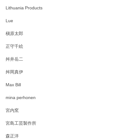
います。無事に届いたようで安心いたしまし
Lithuania Products
た。ひとつひとつ個性がある素敵な湯呑ですよ
ね。気に入って頂けてうれしいです。マグカッ
Lue
プと花器のレビューもありがとうございます。
今後ともよろしくお願いいたします。
槇原太郎
正守千絵
舛井岳二
柴田慶信商店 大館曲げわっぱ 白木小判弁当箱（大）
2025/03/30
舛岡真伊
Max Bill
zen to カレー皿 plate245 ホワイト
mina perhonen
2025/03/19
宮内窯
ステキなカレー皿早速使わせていただきました。 色々お手数
宮島工芸製作所
おかけしました。 ありがとうございます。
森正洋