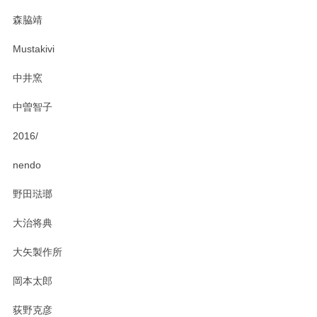
この度はペンシルオンラインショップをご利用
森脇靖
頂き、レビューもありがとうございます。カレ
ー皿を気に入って頂けたようで安心しました。
Mustakivi
気になられるものがありましたら、またお気軽
にお問い合わせください。今後ともよろしくお
中井窯
願いいたします。
中曽智子
2016/
PASS THE BATON（パス ザ バトン） x mina perhonen（ミナ ペルホネン） ディーププレート（咲いている花にただ笑ふ）ミントグリーン
2025/02/12
nendo
野田琺瑯
大治将典
PASS THE BATON（パス ザ バトン） x mina perhonen（ミナ ペルホネン） プレート（咲いている花にただ笑ふ）ミントグリーン
2025/02/12
大矢製作所
岡本太郎
荻野克彦