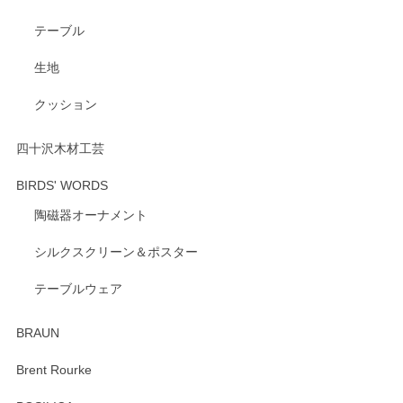
いただき、誠にありがとうございます。 また、
テーブル
レビューをご投稿いただき、重ねてお礼申し上
げます。 深さや大きさ、使い心地を気に入って
生地
いただけたようで大変嬉しく思います。 毎食時
にご愛用いただいているとのこと、とても光栄
クッション
です。 温かいお言葉をいただき、ありがとうご
ざいます。 またのご利用を心よりお待ちしてお
ります。
四十沢木材工芸
BIRDS' WORDS
陶磁器オーナメント
出西窯 カップ＆ソーサー 呉須
2026/04/24
シルクスクリーン＆ポスター
テーブルウェア
ありがとうございました。 出西窯のカップ&ソーサーを探し
ていたので、購入出来て良かったです♪
BRAUN
この度はペンシルオンラインショップをご利用
Brent Rourke
頂き誠にありがとうございます。 お探しのカッ