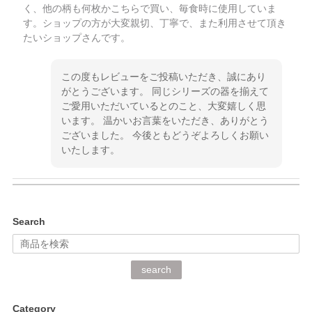
く、他の柄も何枚かこちらで買い、毎食時に使用していま
す。ショップの方が大変親切、丁寧で、また利用させて頂き
たいショップさんです。
この度もレビューをご投稿いただき、誠にあり
がとうございます。 同じシリーズの器を揃えて
ご愛用いただいているとのこと、大変嬉しく思
います。 温かいお言葉をいただき、ありがとう
ございました。 今後ともどうぞよろしくお願い
いたします。
kata kata（カタカタ） 印判手小皿 ぶらさがり
Search
2026/06/15
深さや大きさがとてもちょうど良く、手に馴染み、洗いやす
search
く、他の柄も何枚かこちらで買い、毎食時に使用していま
す。ショップの方が大変丁寧で、1枚不良がありましたが快
Category
く交換して下さいました。