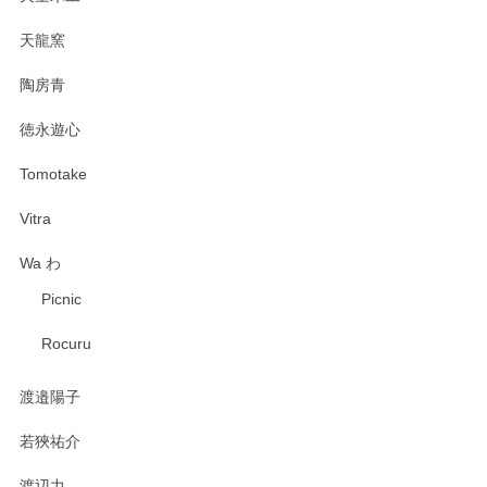
天龍窯
陶房青
徳永遊心
Tomotake
Vitra
Wa わ
Picnic
Rocuru
渡邉陽子
若狹祐介
渡辺力