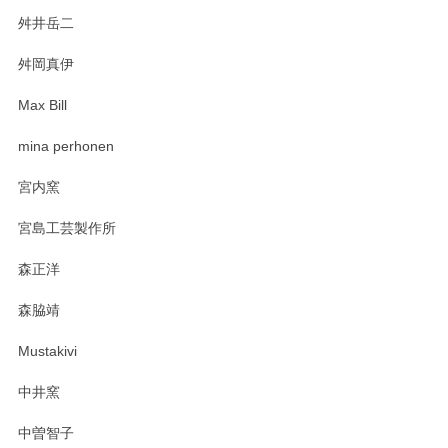
舛井岳二
柴田慶信商店 大館曲げわっぱ 白木小判弁当箱（大）
2025/03/30
舛岡真伊
Max Bill
zen to カレー皿 plate245 ホワイト
mina perhonen
2025/03/19
宮内窯
ステキなカレー皿早速使わせていただきました。 色々お手数
宮島工芸製作所
おかけしました。 ありがとうございます。
森正洋
この度はペンシルオンラインショップをご利用
森脇靖
頂き、レビューもありがとうございます。カレ
ー皿を気に入って頂けたようで安心しました。
Mustakivi
気になられるものがありましたら、またお気軽
にお問い合わせください。今後ともよろしくお
中井窯
願いいたします。
中曽智子