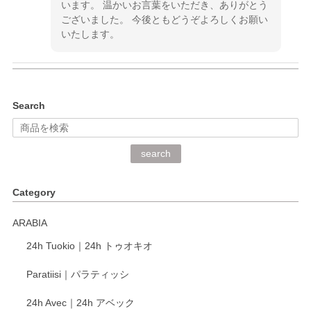
います。 温かいお言葉をいただき、ありがとう
ございました。 今後ともどうぞよろしくお願い
いたします。
kata kata（カタカタ） 印判手小皿 ぶらさがり
Search
2026/06/15
深さや大きさがとてもちょうど良く、手に馴染み、洗いやす
search
く、他の柄も何枚かこちらで買い、毎食時に使用していま
す。ショップの方が大変丁寧で、1枚不良がありましたが快
Category
く交換して下さいました。
ARABIA
この度もレビューをご投稿いただき、誠にあり
24h Tuokio｜24h トゥオキオ
がとうございます。 同じシリーズの器を揃えて
ご愛用いただいているとのこと、大変嬉しく思
Paratiisi｜パラティッシ
います。 温かいお言葉をいただき、ありがとう
ございました。 今後ともどうぞよろしくお願い
24h Avec｜24h アベック
いたします。