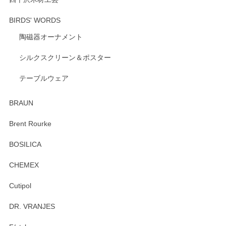
BIRDS' WORDS
陶磁器オーナメント
出西窯 カップ＆ソーサー 呉須
2026/04/24
シルクスクリーン＆ポスター
テーブルウェア
ありがとうございました。 出西窯のカップ&ソーサーを探し
ていたので、購入出来て良かったです♪
BRAUN
この度はペンシルオンラインショップをご利用
Brent Rourke
頂き誠にありがとうございます。 お探しのカッ
プ＆ソーサーをお届けでき嬉しく思います。 今
BOSILICA
後ともどうぞよろしくお願いいたします。
CHEMEX
Cutipol
Brent Rourke（ブレント ルーク） オーバルシェーカーボックス 4
DR. VRANJES
2026/01/15