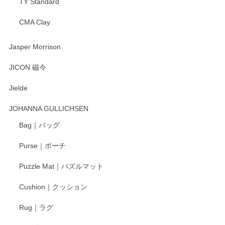
TY Standard
CMA Clay
渡邉陽子 マーメイドタマネギガール 飾蓋付花入
2025/08/20
Jasper Morrison
とても可愛らしい。
JICON 磁今
Jielde
この度はペンシルオンラインショップでのご購
入、そしてレビューまで誠にありがとうござい
JOHANNA GULLICHSEN
ます。気に入って頂けたようで嬉しく思いま
す。今後ともどうぞよろしくお願いいたしま
Bag｜バッグ
す。
Purse｜ポーチ
Puzzle Mat｜パズルマット
柴田慶信商店 大館曲げわっぱ 白木小判弁当箱（大）
Cushion｜クッション
2025/04/16
Rug｜ラグ
入金翌日にすぐ届きました！ 梱包も丁寧にして頂きメッセー