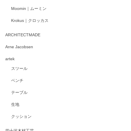
Moomin｜ムーミン
Krokus｜クロッカス
kata kata（カタカタ） 印判手小皿 たんぽぽ
2026/06/15
ARCHITECTMADE
深さや大きさがとてもちょうど良く、手に馴染み、洗いやす
Arne Jacobsen
く、他の柄も何枚かこちらで買い、毎食時に使用していま
artek
す。ショップの方が大変親切、丁寧で、また利用させて頂き
たいショップさんです。
スツール
ベンチ
この度はペンシルオンラインショップをご利用
いただき、誠にありがとうございます。 また、
テーブル
レビューをご投稿いただき、重ねてお礼申し上
げます。 深さや大きさ、使い心地を気に入って
生地
いただけたようで大変嬉しく思います。 毎食時
にご愛用いただいているとのこと、とても光栄
クッション
です。 温かいお言葉をいただき、ありがとうご
ざいます。 またのご利用を心よりお待ちしてお
ります。
四十沢木材工芸