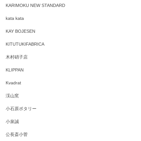
が、 しっかり梱包されていたので割れてはないと思います。
KARIMOKU NEW STANDARD
kata kata
この度はペンシルオンラインショップをご利用
頂き誠にありがとうございます。 そしてレビュ
KAY BOJESEN
ーも大変嬉しく思います。 今後ともどうぞよろ
しくお願いいたします。
KITUTUKIFABRICA
木村硝子店
KLIPPAN
森脇靖 マグカップ 若苗釉
2025/04/07
Kvadrat
淡いグリーンのカラーがとても可愛いです❤️ ありがとうござ
渓山窯
いましたm(_)m
小石原ポタリー
この度はペンシルオンラインショップをご利用
小泉誠
いただき誠にありがとうございました。森脇さ
んの作品はほっこりいたしますね。今後ともど
公長斎小菅
うぞよろしくお願いいたします。