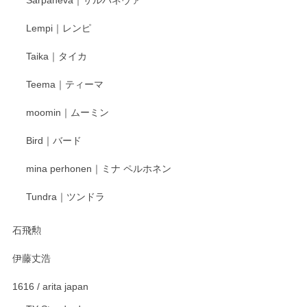
Lempi｜レンピ
丁寧に対応していただきました。ありがとうございます◎
Taika｜タイカ
この度はペンシルオンラインショップをご利用
Teema｜ティーマ
頂き誠にありがとうございました。 そしてご丁
寧なレビューをありがとうございます。これか
moomin｜ムーミン
らもより良いご対応ができるよう努めてまいり
ます。またのご利用をお待ちしております。
Bird｜バード
mina perhonen｜ミナ ペルホネン
宮島工芸製作所 返しヘラ 小
Tundra｜ツンドラ
2025/12/21
石飛勲
伊藤丈浩
渡邉陽子 マグカップ
2025/11/23
1616 / arita japan