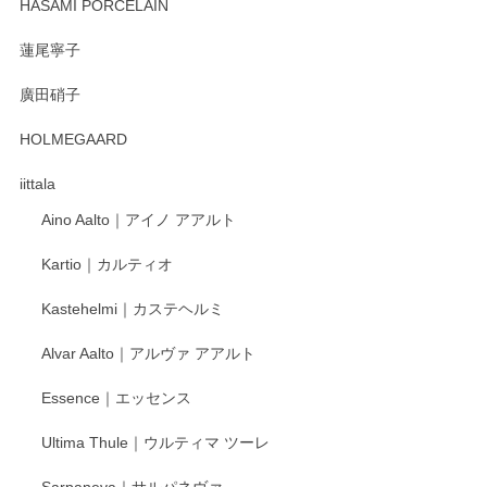
HASAMI PORCELAIN
蓮尾寧子
徳永遊心 みかんづくし 口巻皿6寸
廣田硝子
2025/12/31
HOLMEGAARD
徳永遊心さんの作品が好きなので、購入できうれしいです。
これからも楽しみにしています。
iittala
Aino Aalto｜アイノ アアルト
レビューをありがとうございます。 そしてお喜
Kartio｜カルティオ
び頂き嬉しいです。 徳永遊心窯の器はこれから
もいろいろと入荷の予定です。 ペンシルインス
Kastehelmi｜カステヘルミ
タグラムにて入荷状況のご確認をして頂けます
と幸いです。 今後ともよろしくお願いいたしま
Alvar Aalto｜アルヴァ アアルト
す。
Essence｜エッセンス
Ultima Thule｜ウルティマ ツーレ
徳永遊心 色絵花繋ぎ 飯碗
2025/12/24
Sarpaneva｜サルパネヴァ