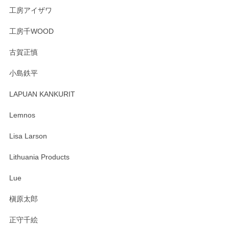
工房アイザワ
工房千WOOD
森脇靖 湯呑 若苗釉
古賀正慎
2025/04/07
小島鉄平
レビューが遅くなり申し訳ありません、 無事届いておりま
す。 素敵な湯呑みでとても気に入りました。 発送も早く、
LAPUAN KANKURIT
ありがとうございます。 メッセージもありがとうございまし
たm(_)m
Lemnos
Lisa Larson
この度は当店をご利用頂き誠にありがとうござ
います。無事に届いたようで安心いたしまし
Lithuania Products
た。ひとつひとつ個性がある素敵な湯呑ですよ
ね。気に入って頂けてうれしいです。マグカッ
Lue
プと花器のレビューもありがとうございます。
今後ともよろしくお願いいたします。
槇原太郎
正守千絵