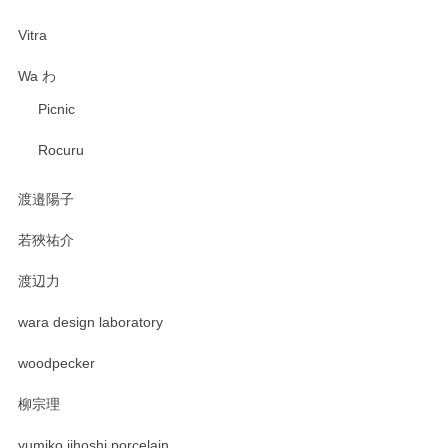
Vitra
Wa わ
Picnic
Rocuru
渡邉陽子
若狹祐介
渡辺力
wara design laboratory
woodpecker
柳宗理
yumiko iihoshi porcelain