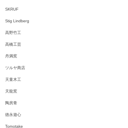
SKRUF
Stig Lindberg
高野竹工
高橋工芸
丹満窯
ツルヤ商店
天童木工
天龍窯
陶房青
徳永遊心
Tomotake