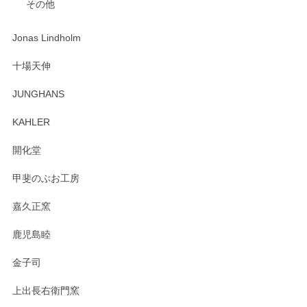
その他
ジもありがとうございました。 初めてのわっぱ弁当箱で大切
な物を開けるようにドキドキしながら開封しました。綺麗な
わっぱで感激です！ これから大切に使って風合いが変わるの
Jonas Lindholm
も楽しんで行きたいと思います。
十場天伸
この度はペンシルオンラインショップでのご購
JUNGHANS
入、そしてレビューまで誠にありがとうござい
ます。柴田慶信商店さんの曲げわっぱは、日々
KAHLER
の暮らしを豊かにするお品だと私たちも思って
おります。お手入れ方法がいろいろとございま
開化堂
すが、風合いとともにお楽しみ頂けますと幸い
です。今後ともどうぞよろしくお願いいたしま
甲斐のぶお工房
す。
嘉久正窯
鹿児島睦
Sghr（スガハラ） Mini Vase（ミニベース） 一輪挿し 三角錐 クリアー
金子司
2025/04/07
上出長右衛門窯
プレゼント用に購入したので、まだ中は見れていないのです