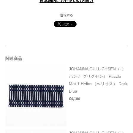
日本国内にお住まいの方向け
通報する
関連商品
JOHANNA GULLICHSEN（ヨ
ハンナ グリクセン） Puzzle
Mat 1 Helios（ヘリオス） Dark
Blue
¥4,180
JOHANNA GULLICHSEN（ヨ