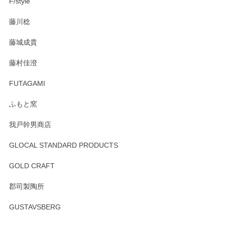
F/style
注文から手元に届くまでとても早く、梱包もしっかりしてお
藤川稔
りました。お品もとても素敵でした。ありがとうございまし
た。
藤城成貴
この度はペンシルオンラインショップをご利用
藤村佳澄
頂き誠にありがとうございました。 そしてご丁
寧なレビューをありがとうございます。これか
FUTAGAMI
らもより良いご対応ができるよう努めてまいり
ます。またのご利用をお待ちしております。
ふもと窯
我戸幹男商店
GLOCAL STANDARD PRODUCTS
徳永遊心 みかんづくし 飯碗
2025/12/31
GOLD CRAFT
郡司製陶所
徳永遊心 みかんづくし マグカップ
GUSTAVSBERG
2025/12/31