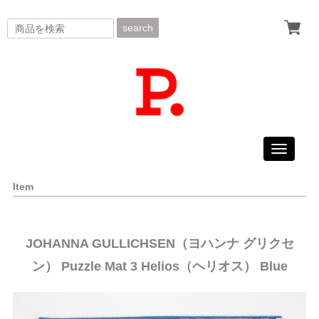
search
Toggle
navigati
Item
JOHANNA GULLICHSEN（ヨハンナ グリクセ
ン） Puzzle Mat 3 Helios（ヘリオス） Blue