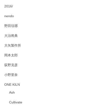
2016/
PASS THE BATON（パス ザ バトン） x mina perhonen（ミナ ペルホネン） ディーププレート（咲いている花にただ笑ふ）ミントグリーン
2025/02/12
nendo
野田琺瑯
大治将典
PASS THE BATON（パス ザ バトン） x mina perhonen（ミナ ペルホネン） プレート（咲いている花にただ笑ふ）ミントグリーン
2025/02/12
大矢製作所
岡本太郎
荻野克彦
小野里奈
ONE KILN
Ash
Cultivate