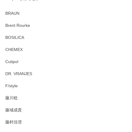
ありがとうございました。 出西窯のカップ&ソーサーを探し
ていたので、購入出来て良かったです♪
BRAUN
この度はペンシルオンラインショップをご利用
Brent Rourke
頂き誠にありがとうございます。 お探しのカッ
プ＆ソーサーをお届けでき嬉しく思います。 今
BOSILICA
後ともどうぞよろしくお願いいたします。
CHEMEX
Cutipol
Brent Rourke（ブレント ルーク） オーバルシェーカーボックス 4
DR. VRANJES
2026/01/15
F/style
注文から手元に届くまでとても早く、梱包もしっかりしてお
藤川稔
りました。お品もとても素敵でした。ありがとうございまし
た。
藤城成貴
この度はペンシルオンラインショップをご利用
藤村佳澄
頂き誠にありがとうございました。 そしてご丁