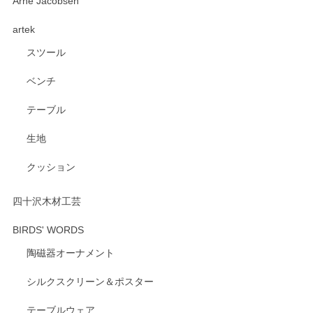
深さや大きさがとてもちょうど良く、手に馴染み、洗いやす
Arne Jacobsen
く、他の柄も何枚かこちらで買い、毎食時に使用していま
artek
す。ショップの方が大変親切、丁寧で、また利用させて頂き
たいショップさんです。
スツール
ベンチ
この度はペンシルオンラインショップをご利用
いただき、誠にありがとうございます。 また、
テーブル
レビューをご投稿いただき、重ねてお礼申し上
げます。 深さや大きさ、使い心地を気に入って
生地
いただけたようで大変嬉しく思います。 毎食時
にご愛用いただいているとのこと、とても光栄
クッション
です。 温かいお言葉をいただき、ありがとうご
ざいます。 またのご利用を心よりお待ちしてお
ります。
四十沢木材工芸
BIRDS' WORDS
陶磁器オーナメント
出西窯 カップ＆ソーサー 呉須
2026/04/24
シルクスクリーン＆ポスター
テーブルウェア