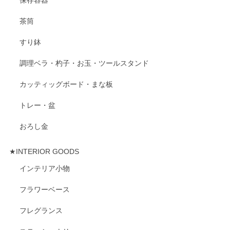
保存容器
茶筒
すり鉢
調理ベラ・杓子・お玉・ツールスタンド
カッティッグボード・まな板
トレー・盆
おろし金
★INTERIOR GOODS
インテリア小物
フラワーベース
フレグランス