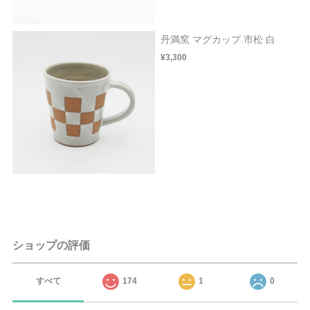
丹満窯 マグカップ 市松 白
¥3,300
ショップの評価
すべて
174
1
0