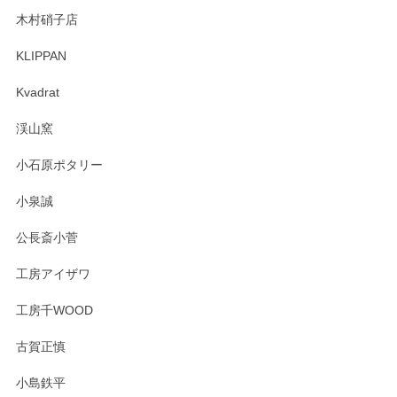
木村硝子店
KLIPPAN
森脇靖 マグカップ 若苗釉
2025/04/07
Kvadrat
淡いグリーンのカラーがとても可愛いです❤️ ありがとうござ
渓山窯
いましたm(_)m
小石原ポタリー
この度はペンシルオンラインショップをご利用
小泉誠
いただき誠にありがとうございました。森脇さ
んの作品はほっこりいたしますね。今後ともど
公長斎小菅
うぞよろしくお願いいたします。
工房アイザワ
工房千WOOD
森脇靖 湯呑 若苗釉
古賀正慎
2025/04/07
小島鉄平