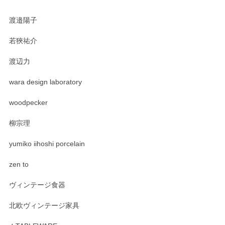
渡邉陽子
若狹祐介
渡辺力
wara design laboratory
woodpecker
柳宗理
yumiko iihoshi porcelain
zen to
ヴィンテージ食器
北欧ヴィンテージ家具