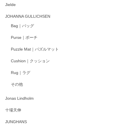
Jielde
この度はペンシルオンラインショップでのご購
入、そしてレビューまで誠にありがとうござい
JOHANNA GULLICHSEN
ます。気に入って頂けたようで嬉しく思いま
す。今後ともどうぞよろしくお願いいたしま
Bag｜バッグ
す。
Purse｜ポーチ
Puzzle Mat｜パズルマット
柴田慶信商店 大館曲げわっぱ 白木小判弁当箱（大）
Cushion｜クッション
2025/04/16
Rug｜ラグ
入金翌日にすぐ届きました！ 梱包も丁寧にして頂きメッセー
その他
ジもありがとうございました。 初めてのわっぱ弁当箱で大切
な物を開けるようにドキドキしながら開封しました。綺麗な
わっぱで感激です！ これから大切に使って風合いが変わるの
Jonas Lindholm
も楽しんで行きたいと思います。
十場天伸
この度はペンシルオンラインショップでのご購
JUNGHANS
入、そしてレビューまで誠にありがとうござい