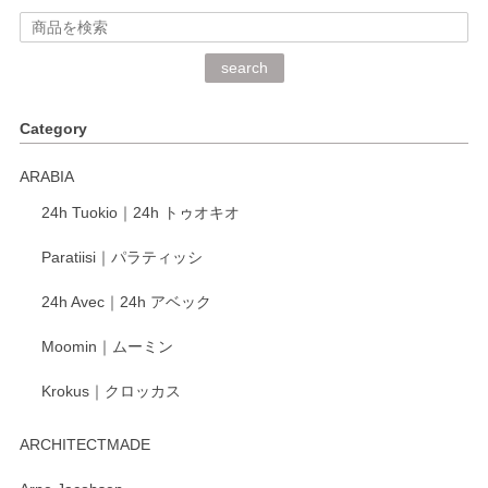
2026/06/15
深さや大きさがとてもちょうど良く、手に馴染み、洗いやす
search
く、他の柄も何枚かこちらで買い、毎食時に使用していま
す。ショップの方が大変丁寧で、1枚不良がありましたが快
Category
く交換して下さいました。
ARABIA
この度もレビューをご投稿いただき、誠にあり
24h Tuokio｜24h トゥオキオ
がとうございます。 同じシリーズの器を揃えて
ご愛用いただいているとのこと、大変嬉しく思
Paratiisi｜パラティッシ
います。 温かいお言葉をいただき、ありがとう
ございました。 今後ともどうぞよろしくお願い
24h Avec｜24h アベック
いたします。
Moomin｜ムーミン
Krokus｜クロッカス
kata kata（カタカタ） 印判手小皿 たんぽぽ
2026/06/15
ARCHITECTMADE