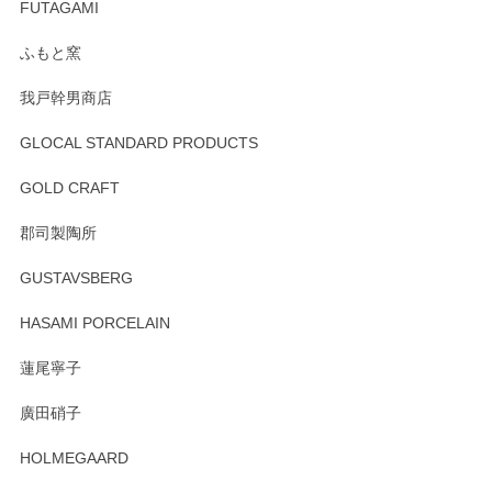
寧なレビューをありがとうございます。これか
FUTAGAMI
らもより良いご対応ができるよう努めてまいり
ます。またのご利用をお待ちしております。
ふもと窯
我戸幹男商店
GLOCAL STANDARD PRODUCTS
徳永遊心 みかんづくし 飯碗
2025/12/31
GOLD CRAFT
郡司製陶所
徳永遊心 みかんづくし マグカップ
GUSTAVSBERG
2025/12/31
HASAMI PORCELAIN
蓮尾寧子
徳永遊心 みかんづくし 口巻皿6寸
廣田硝子
2025/12/31
HOLMEGAARD
徳永遊心さんの作品が好きなので、購入できうれしいです。