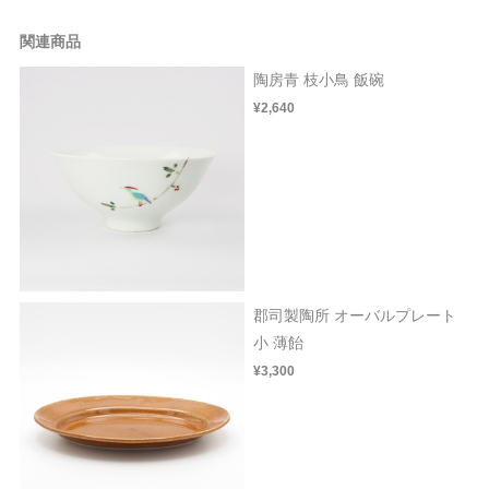
関連商品
陶房青 枝小鳥 飯碗
¥2,640
郡司製陶所 オーバルプレート
小 薄飴
¥3,300