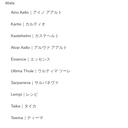
これからも楽しみにしています。
iittala
Aino Aalto｜アイノ アアルト
レビューをありがとうございます。 そしてお喜
Kartio｜カルティオ
び頂き嬉しいです。 徳永遊心窯の器はこれから
もいろいろと入荷の予定です。 ペンシルインス
Kastehelmi｜カステヘルミ
タグラムにて入荷状況のご確認をして頂けます
と幸いです。 今後ともよろしくお願いいたしま
Alvar Aalto｜アルヴァ アアルト
す。
Essence｜エッセンス
Ultima Thule｜ウルティマ ツーレ
徳永遊心 色絵花繋ぎ 飯碗
2025/12/24
Sarpaneva｜サルパネヴァ
Lempi｜レンピ
丁寧に対応していただきました。ありがとうございます◎
Taika｜タイカ
この度はペンシルオンラインショップをご利用
Teema｜ティーマ
頂き誠にありがとうございました。 そしてご丁
寧なレビューをありがとうございます。これか