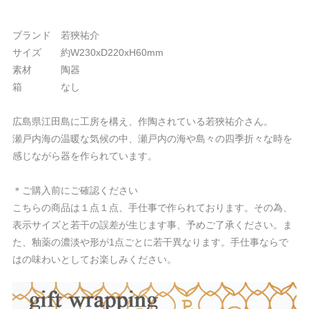
ブランド 若狹祐介
サイズ 約W230xD220xH60mm
素材 陶器
箱 なし
広島県江田島に工房を構え、作陶されている若狹祐介さん。
瀬戸内海の温暖な気候の中、瀬戸内の海や島々の​四季折々な時を
感じながら器を作られています。
＊ご購入前にご確認ください
こちらの商品は１点１点、手仕事で作られております。その為、
表示サイズと若干の誤差が生じます事、予めご了承ください。ま
た、釉薬の濃淡や形が1点ごとに若干異なります。手仕事ならで
はの味わいとしてお楽しみください。