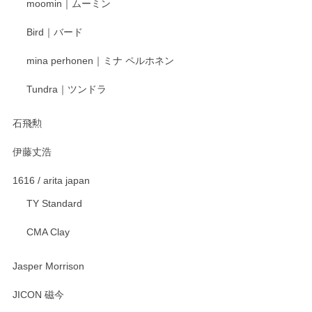
moomin｜ムーミン
らもより良いご対応ができるよう努めてまいり
ます。またのご利用をお待ちしております。
Bird｜バード
mina perhonen｜ミナ ペルホネン
宮島工芸製作所 返しヘラ 小
Tundra｜ツンドラ
2025/12/21
石飛勲
伊藤丈浩
渡邉陽子 マグカップ
2025/11/23
1616 / arita japan
TY Standard
CMA Clay
渡邉陽子 マーメイドタマネギガール 飾蓋付花入
2025/08/20
Jasper Morrison
とても可愛らしい。
JICON 磁今