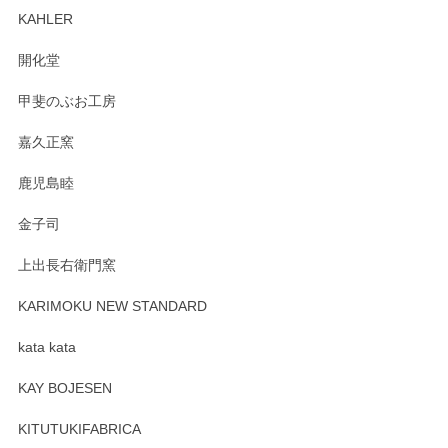
ます。柴田慶信商店さんの曲げわっぱは、日々
KAHLER
の暮らしを豊かにするお品だと私たちも思って
おります。お手入れ方法がいろいろとございま
開化堂
すが、風合いとともにお楽しみ頂けますと幸い
です。今後ともどうぞよろしくお願いいたしま
甲斐のぶお工房
す。
嘉久正窯
鹿児島睦
Sghr（スガハラ） Mini Vase（ミニベース） 一輪挿し 三角錐 クリアー
金子司
2025/04/07
上出長右衛門窯
プレゼント用に購入したので、まだ中は見れていないのです
が、 しっかり梱包されていたので割れてはないと思います。
KARIMOKU NEW STANDARD
kata kata
この度はペンシルオンラインショップをご利用
頂き誠にありがとうございます。 そしてレビュ
KAY BOJESEN
ーも大変嬉しく思います。 今後ともどうぞよろ
しくお願いいたします。
KITUTUKIFABRICA