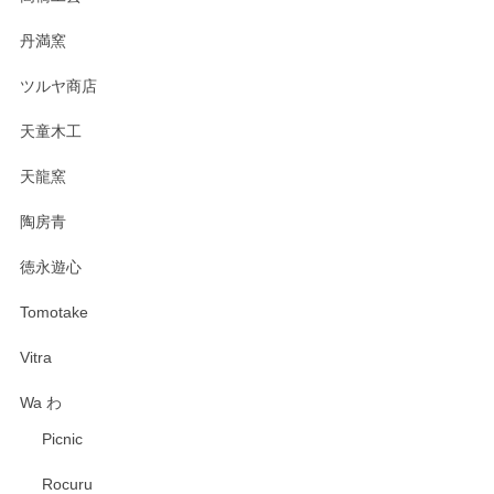
丹満窯
ツルヤ商店
天童木工
天龍窯
陶房青
徳永遊心
Tomotake
Vitra
Wa わ
Picnic
Rocuru