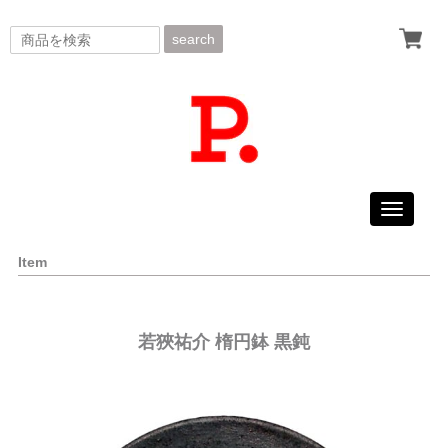
search
Toggle
navigati
Item
若狹祐介 楕円鉢 黒鈍