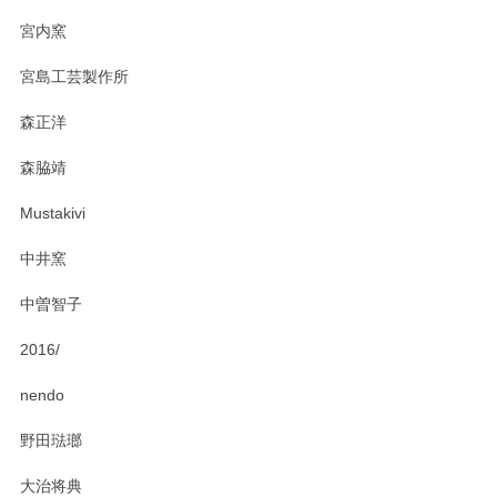
宮内窯
ステキなカレー皿早速使わせていただきました。 色々お手数
宮島工芸製作所
おかけしました。 ありがとうございます。
森正洋
この度はペンシルオンラインショップをご利用
森脇靖
頂き、レビューもありがとうございます。カレ
ー皿を気に入って頂けたようで安心しました。
Mustakivi
気になられるものがありましたら、またお気軽
にお問い合わせください。今後ともよろしくお
中井窯
願いいたします。
中曽智子
2016/
PASS THE BATON（パス ザ バトン） x mina perhonen（ミナ ペルホネン） ディーププレート（咲いている花にただ笑ふ）ミントグリーン
2025/02/12
nendo
野田琺瑯
大治将典
PASS THE BATON（パス ザ バトン） x mina perhonen（ミナ ペルホネン） プレート（咲いている花にただ笑ふ）ミントグリーン