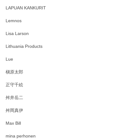
レビューが遅くなり申し訳ありません、 無事届いておりま
す。 素敵な湯呑みでとても気に入りました。 発送も早く、
LAPUAN KANKURIT
ありがとうございます。 メッセージもありがとうございまし
たm(_)m
Lemnos
Lisa Larson
この度は当店をご利用頂き誠にありがとうござ
います。無事に届いたようで安心いたしまし
Lithuania Products
た。ひとつひとつ個性がある素敵な湯呑ですよ
ね。気に入って頂けてうれしいです。マグカッ
Lue
プと花器のレビューもありがとうございます。
今後ともよろしくお願いいたします。
槇原太郎
正守千絵
舛井岳二
柴田慶信商店 大館曲げわっぱ 白木小判弁当箱（大）
2025/03/30
舛岡真伊
Max Bill
zen to カレー皿 plate245 ホワイト
mina perhonen
2025/03/19