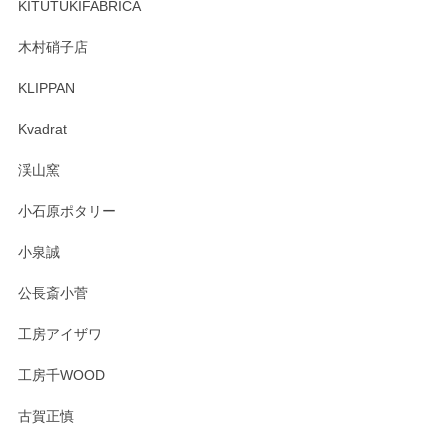
しくお願いいたします。
KITUTUKIFABRICA
木村硝子店
KLIPPAN
森脇靖 マグカップ 若苗釉
2025/04/07
Kvadrat
淡いグリーンのカラーがとても可愛いです❤️ ありがとうござ
渓山窯
いましたm(_)m
小石原ポタリー
この度はペンシルオンラインショップをご利用
小泉誠
いただき誠にありがとうございました。森脇さ
んの作品はほっこりいたしますね。今後ともど
公長斎小菅
うぞよろしくお願いいたします。
工房アイザワ
工房千WOOD
森脇靖 湯呑 若苗釉
古賀正慎
2025/04/07