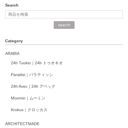
kata kata（カタカタ） 印判手小皿 ぶらさがり
Search
2026/06/15
深さや大きさがとてもちょうど良く、手に馴染み、洗いやす
search
く、他の柄も何枚かこちらで買い、毎食時に使用していま
す。ショップの方が大変丁寧で、1枚不良がありましたが快
Category
く交換して下さいました。
ARABIA
この度もレビューをご投稿いただき、誠にあり
24h Tuokio｜24h トゥオキオ
がとうございます。 同じシリーズの器を揃えて
ご愛用いただいているとのこと、大変嬉しく思
Paratiisi｜パラティッシ
います。 温かいお言葉をいただき、ありがとう
ございました。 今後ともどうぞよろしくお願い
24h Avec｜24h アベック
いたします。
Moomin｜ムーミン
Krokus｜クロッカス
kata kata（カタカタ） 印判手小皿 たんぽぽ
2026/06/15
ARCHITECTMADE