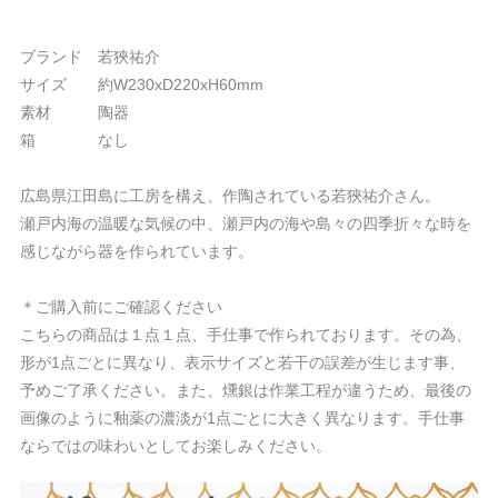
ブランド 若狹祐介
サイズ 約W230xD220xH60mm
素材 陶器
箱 なし
広島県江田島に工房を構え、作陶されている若狹祐介さん。
瀬戸内海の温暖な気候の中、瀬戸内の海や島々の​四季折々な時を
感じながら器を作られています。
＊ご購入前にご確認ください
こちらの商品は１点１点、手仕事で作られております。その為、
形が1点ごとに異なり、表示サイズと若干の誤差が生じます事、
予めご了承ください。また、燻銀は作業工程が違うため、最後の
画像のように釉薬の濃淡が1点ごとに大きく異なります。手仕事
ならではの味わいとしてお楽しみください。