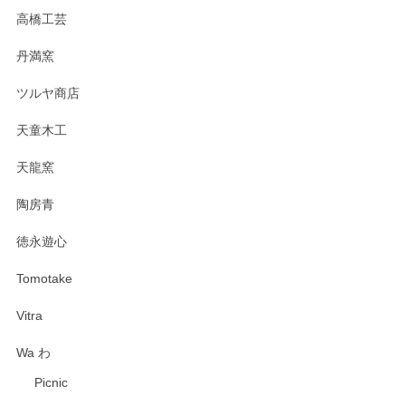
高橋工芸
丹満窯
ツルヤ商店
天童木工
天龍窯
陶房青
徳永遊心
Tomotake
Vitra
Wa わ
Picnic