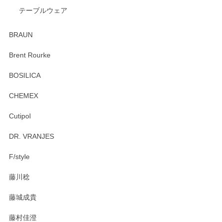
テーブルウェア
ありがとうございました。 出西窯のカップ&ソーサーを探し
ていたので、購入出来て良かったです♪
BRAUN
この度はペンシルオンラインショップをご利用
Brent Rourke
頂き誠にありがとうございます。 お探しのカッ
プ＆ソーサーをお届けでき嬉しく思います。 今
BOSILICA
後ともどうぞよろしくお願いいたします。
CHEMEX
Cutipol
Brent Rourke（ブレント ルーク） オーバルシェーカーボックス 4
DR. VRANJES
2026/01/15
F/style
注文から手元に届くまでとても早く、梱包もしっかりしてお
藤川稔
りました。お品もとても素敵でした。ありがとうございまし
た。
藤城成貴
この度はペンシルオンラインショップをご利用
藤村佳澄