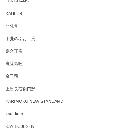
JUNGHANS
入、そしてレビューまで誠にありがとうござい
ます。柴田慶信商店さんの曲げわっぱは、日々
KAHLER
の暮らしを豊かにするお品だと私たちも思って
おります。お手入れ方法がいろいろとございま
開化堂
すが、風合いとともにお楽しみ頂けますと幸い
です。今後ともどうぞよろしくお願いいたしま
甲斐のぶお工房
す。
嘉久正窯
鹿児島睦
Sghr（スガハラ） Mini Vase（ミニベース） 一輪挿し 三角錐 クリアー
金子司
2025/04/07
上出長右衛門窯
プレゼント用に購入したので、まだ中は見れていないのです
が、 しっかり梱包されていたので割れてはないと思います。
KARIMOKU NEW STANDARD
kata kata
この度はペンシルオンラインショップをご利用
頂き誠にありがとうございます。 そしてレビュ
KAY BOJESEN
ーも大変嬉しく思います。 今後ともどうぞよろ