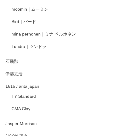
寧なレビューをありがとうございます。これか
moomin｜ムーミン
らもより良いご対応ができるよう努めてまいり
ます。またのご利用をお待ちしております。
Bird｜バード
mina perhonen｜ミナ ペルホネン
宮島工芸製作所 返しヘラ 小
Tundra｜ツンドラ
2025/12/21
石飛勲
伊藤丈浩
渡邉陽子 マグカップ
2025/11/23
1616 / arita japan
TY Standard
CMA Clay
渡邉陽子 マーメイドタマネギガール 飾蓋付花入
2025/08/20
Jasper Morrison
とても可愛らしい。