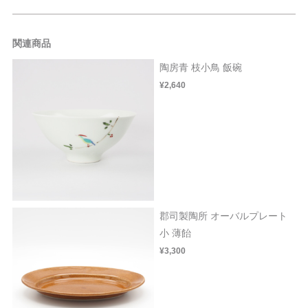
関連商品
陶房青 枝小鳥 飯碗
¥2,640
郡司製陶所 オーバルプレート
小 薄飴
¥3,300