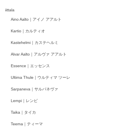
徳永遊心さんの作品が好きなので、購入できうれしいです。
これからも楽しみにしています。
iittala
Aino Aalto｜アイノ アアルト
レビューをありがとうございます。 そしてお喜
Kartio｜カルティオ
び頂き嬉しいです。 徳永遊心窯の器はこれから
もいろいろと入荷の予定です。 ペンシルインス
Kastehelmi｜カステヘルミ
タグラムにて入荷状況のご確認をして頂けます
と幸いです。 今後ともよろしくお願いいたしま
Alvar Aalto｜アルヴァ アアルト
す。
Essence｜エッセンス
Ultima Thule｜ウルティマ ツーレ
徳永遊心 色絵花繋ぎ 飯碗
2025/12/24
Sarpaneva｜サルパネヴァ
Lempi｜レンピ
丁寧に対応していただきました。ありがとうございます◎
Taika｜タイカ
この度はペンシルオンラインショップをご利用
Teema｜ティーマ
頂き誠にありがとうございました。 そしてご丁