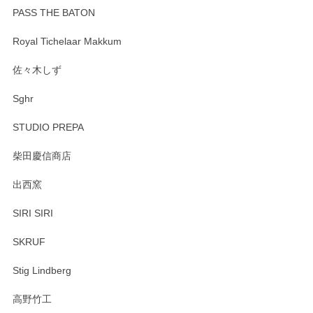
PASS THE BATON
Royal Tichelaar Makkum
佐々木しず
Sghr
STUDIO PREPA
柴田慶信商店
出西窯
SIRI SIRI
SKRUF
Stig Lindberg
高野竹工