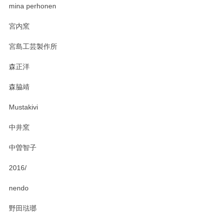
zen to カレー皿 plate245 ホワイト
mina perhonen
2025/03/19
宮内窯
ステキなカレー皿早速使わせていただきました。 色々お手数
宮島工芸製作所
おかけしました。 ありがとうございます。
森正洋
この度はペンシルオンラインショップをご利用
森脇靖
頂き、レビューもありがとうございます。カレ
ー皿を気に入って頂けたようで安心しました。
Mustakivi
気になられるものがありましたら、またお気軽
にお問い合わせください。今後ともよろしくお
中井窯
願いいたします。
中曽智子
2016/
PASS THE BATON（パス ザ バトン） x mina perhonen（ミナ ペルホネン） ディーププレート（咲いている花にただ笑ふ）ミントグリーン
2025/02/12
nendo
野田琺瑯