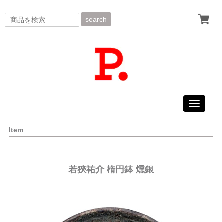
search
Toggle
navigati
Item
若狹祐介 楕円鉢 燻銀