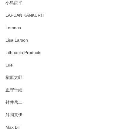
小島鉄平
レビューが遅くなり申し訳ありません、 無事届いておりま
す。 素敵な湯呑みでとても気に入りました。 発送も早く、
LAPUAN KANKURIT
ありがとうございます。 メッセージもありがとうございまし
たm(_)m
Lemnos
Lisa Larson
この度は当店をご利用頂き誠にありがとうござ
います。無事に届いたようで安心いたしまし
Lithuania Products
た。ひとつひとつ個性がある素敵な湯呑ですよ
ね。気に入って頂けてうれしいです。マグカッ
Lue
プと花器のレビューもありがとうございます。
今後ともよろしくお願いいたします。
槇原太郎
正守千絵
舛井岳二
柴田慶信商店 大館曲げわっぱ 白木小判弁当箱（大）
2025/03/30
舛岡真伊
Max Bill