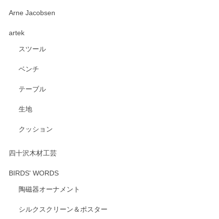
深さや大きさがとてもちょうど良く、手に馴染み、洗いやす
Arne Jacobsen
く、他の柄も何枚かこちらで買い、毎食時に使用していま
artek
す。ショップの方が大変親切、丁寧で、また利用させて頂き
たいショップさんです。
スツール
ベンチ
この度はペンシルオンラインショップをご利用
いただき、誠にありがとうございます。 また、
テーブル
レビューをご投稿いただき、重ねてお礼申し上
げます。 深さや大きさ、使い心地を気に入って
生地
いただけたようで大変嬉しく思います。 毎食時
にご愛用いただいているとのこと、とても光栄
クッション
です。 温かいお言葉をいただき、ありがとうご
ざいます。 またのご利用を心よりお待ちしてお
ります。
四十沢木材工芸
BIRDS' WORDS
陶磁器オーナメント
出西窯 カップ＆ソーサー 呉須
2026/04/24
シルクスクリーン＆ポスター