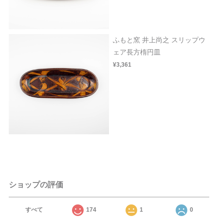
ふもと窯 井上尚之 スリップウ
ェア長方楕円皿
¥3,361
ショップの評価
すべて
174
1
0