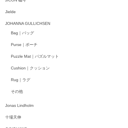
JICON 磁今
Jielde
この度はペンシルオンラインショップでのご購
入、そしてレビューまで誠にありがとうござい
JOHANNA GULLICHSEN
ます。気に入って頂けたようで嬉しく思いま
す。今後ともどうぞよろしくお願いいたしま
Bag｜バッグ
す。
Purse｜ポーチ
Puzzle Mat｜パズルマット
柴田慶信商店 大館曲げわっぱ 白木小判弁当箱（大）
Cushion｜クッション
2025/04/16
Rug｜ラグ
入金翌日にすぐ届きました！ 梱包も丁寧にして頂きメッセー
その他
ジもありがとうございました。 初めてのわっぱ弁当箱で大切
な物を開けるようにドキドキしながら開封しました。綺麗な
わっぱで感激です！ これから大切に使って風合いが変わるの
Jonas Lindholm
も楽しんで行きたいと思います。
十場天伸
この度はペンシルオンラインショップでのご購