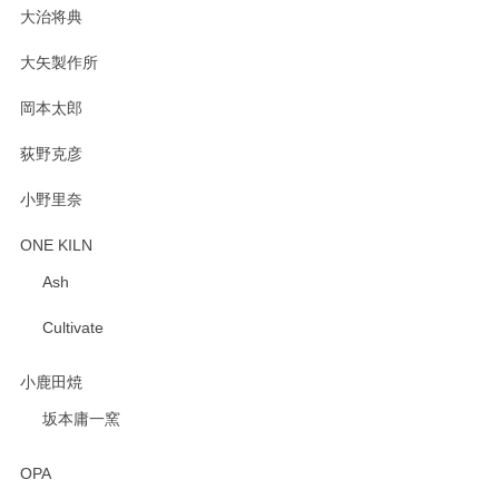
大治将典
PASS THE BATON（パス ザ バトン） x mina perhonen（ミナ ペルホネン） プレート（咲いている花にただ笑ふ）ミントグリーン
2025/02/12
大矢製作所
岡本太郎
荻野克彦
小野里奈
ONE KILN
Ash
Cultivate
小鹿田焼
坂本庸一窯
OPA