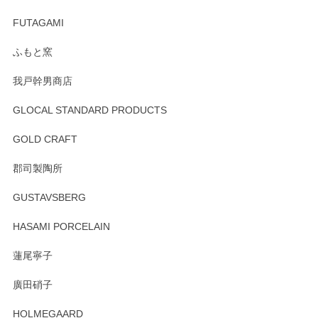
頂き誠にありがとうございました。 そしてご丁
寧なレビューをありがとうございます。これか
FUTAGAMI
らもより良いご対応ができるよう努めてまいり
ます。またのご利用をお待ちしております。
ふもと窯
我戸幹男商店
GLOCAL STANDARD PRODUCTS
徳永遊心 みかんづくし 飯碗
2025/12/31
GOLD CRAFT
郡司製陶所
徳永遊心 みかんづくし マグカップ
GUSTAVSBERG
2025/12/31
HASAMI PORCELAIN
蓮尾寧子
徳永遊心 みかんづくし 口巻皿6寸
廣田硝子
2025/12/31
HOLMEGAARD