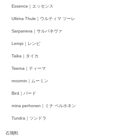
Essence｜エッセンス
Ultima Thule｜ウルティマ ツーレ
徳永遊心 色絵花繋ぎ 飯碗
2025/12/24
Sarpaneva｜サルパネヴァ
Lempi｜レンピ
丁寧に対応していただきました。ありがとうございます◎
Taika｜タイカ
この度はペンシルオンラインショップをご利用
Teema｜ティーマ
頂き誠にありがとうございました。 そしてご丁
寧なレビューをありがとうございます。これか
moomin｜ムーミン
らもより良いご対応ができるよう努めてまいり
ます。またのご利用をお待ちしております。
Bird｜バード
mina perhonen｜ミナ ペルホネン
宮島工芸製作所 返しヘラ 小
Tundra｜ツンドラ
2025/12/21
石飛勲