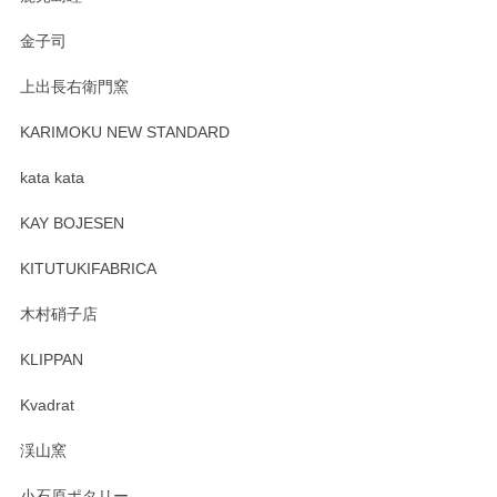
Sghr（スガハラ） Mini Vase（ミニベース） 一輪挿し 三角錐 クリアー
金子司
2025/04/07
上出長右衛門窯
プレゼント用に購入したので、まだ中は見れていないのです
が、 しっかり梱包されていたので割れてはないと思います。
KARIMOKU NEW STANDARD
kata kata
この度はペンシルオンラインショップをご利用
頂き誠にありがとうございます。 そしてレビュ
KAY BOJESEN
ーも大変嬉しく思います。 今後ともどうぞよろ
しくお願いいたします。
KITUTUKIFABRICA
木村硝子店
KLIPPAN
森脇靖 マグカップ 若苗釉
2025/04/07
Kvadrat
淡いグリーンのカラーがとても可愛いです❤️ ありがとうござ
渓山窯
いましたm(_)m
小石原ポタリー