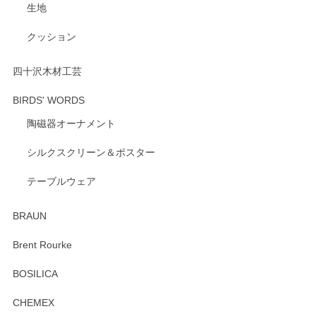
生地
いただけたようで大変嬉しく思います。 毎食時
にご愛用いただいているとのこと、とても光栄
クッション
です。 温かいお言葉をいただき、ありがとうご
ざいます。 またのご利用を心よりお待ちしてお
ります。
四十沢木材工芸
BIRDS' WORDS
陶磁器オーナメント
出西窯 カップ＆ソーサー 呉須
2026/04/24
シルクスクリーン＆ポスター
テーブルウェア
ありがとうございました。 出西窯のカップ&ソーサーを探し
ていたので、購入出来て良かったです♪
BRAUN
この度はペンシルオンラインショップをご利用
Brent Rourke
頂き誠にありがとうございます。 お探しのカッ
プ＆ソーサーをお届けでき嬉しく思います。 今
BOSILICA
後ともどうぞよろしくお願いいたします。
CHEMEX