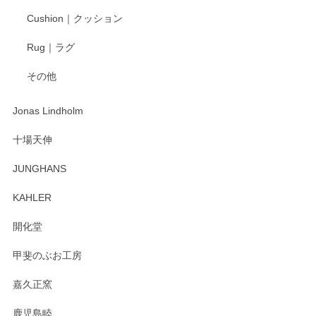
柴田慶信商店 大館曲げわっぱ 白木小判弁当箱（大）
Cushion｜クッション
2025/04/16
Rug｜ラグ
入金翌日にすぐ届きました！ 梱包も丁寧にして頂きメッセー
その他
ジもありがとうございました。 初めてのわっぱ弁当箱で大切
な物を開けるようにドキドキしながら開封しました。綺麗な
わっぱで感激です！ これから大切に使って風合いが変わるの
Jonas Lindholm
も楽しんで行きたいと思います。
十場天伸
この度はペンシルオンラインショップでのご購
JUNGHANS
入、そしてレビューまで誠にありがとうござい
ます。柴田慶信商店さんの曲げわっぱは、日々
KAHLER
の暮らしを豊かにするお品だと私たちも思って
おります。お手入れ方法がいろいろとございま
開化堂
すが、風合いとともにお楽しみ頂けますと幸い
です。今後ともどうぞよろしくお願いいたしま
甲斐のぶお工房
す。
嘉久正窯
鹿児島睦