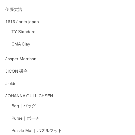
伊藤丈浩
渡邉陽子 マグカップ
2025/11/23
1616 / arita japan
TY Standard
CMA Clay
渡邉陽子 マーメイドタマネギガール 飾蓋付花入
2025/08/20
Jasper Morrison
とても可愛らしい。
JICON 磁今
Jielde
この度はペンシルオンラインショップでのご購
入、そしてレビューまで誠にありがとうござい
JOHANNA GULLICHSEN
ます。気に入って頂けたようで嬉しく思いま
す。今後ともどうぞよろしくお願いいたしま
Bag｜バッグ
す。
Purse｜ポーチ
Puzzle Mat｜パズルマット