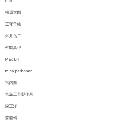
Lue
プと花器のレビューもありがとうございます。
今後ともよろしくお願いいたします。
槇原太郎
正守千絵
舛井岳二
柴田慶信商店 大館曲げわっぱ 白木小判弁当箱（大）
2025/03/30
舛岡真伊
Max Bill
zen to カレー皿 plate245 ホワイト
mina perhonen
2025/03/19
宮内窯
ステキなカレー皿早速使わせていただきました。 色々お手数
宮島工芸製作所
おかけしました。 ありがとうございます。
森正洋
この度はペンシルオンラインショップをご利用
森脇靖
頂き、レビューもありがとうございます。カレ
ー皿を気に入って頂けたようで安心しました。