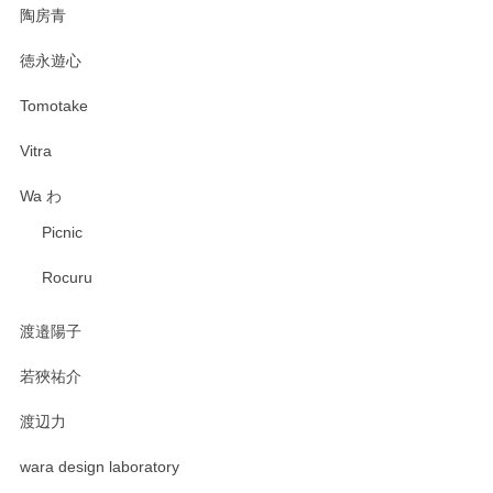
陶房青
徳永遊心
Tomotake
Vitra
Wa わ
Picnic
Rocuru
渡邉陽子
若狹祐介
渡辺力
wara design laboratory