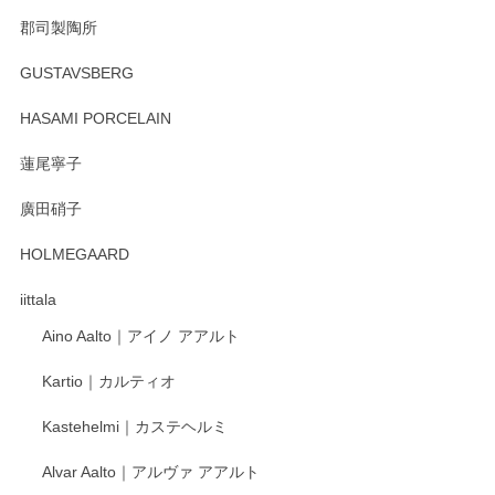
郡司製陶所
徳永遊心 みかんづくし マグカップ
GUSTAVSBERG
2025/12/31
HASAMI PORCELAIN
蓮尾寧子
徳永遊心 みかんづくし 口巻皿6寸
廣田硝子
2025/12/31
HOLMEGAARD
徳永遊心さんの作品が好きなので、購入できうれしいです。
これからも楽しみにしています。
iittala
Aino Aalto｜アイノ アアルト
レビューをありがとうございます。 そしてお喜
Kartio｜カルティオ
び頂き嬉しいです。 徳永遊心窯の器はこれから
もいろいろと入荷の予定です。 ペンシルインス
Kastehelmi｜カステヘルミ
タグラムにて入荷状況のご確認をして頂けます
と幸いです。 今後ともよろしくお願いいたしま
Alvar Aalto｜アルヴァ アアルト
す。