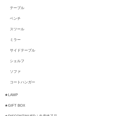
テーブル
ベンチ
スツール
ミラー
サイドテーブル
シェルフ
ソファ
コートハンガー
★LAMP
★GIFT BOX
★DISCONTINUED｜生産終了品