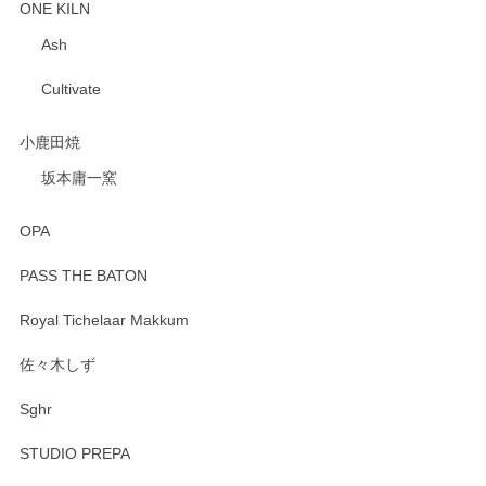
ONE KILN
Ash
Cultivate
小鹿田焼
坂本庸一窯
OPA
PASS THE BATON
Royal Tichelaar Makkum
佐々木しず
Sghr
STUDIO PREPA