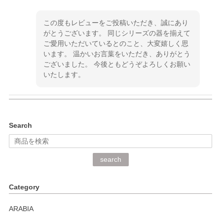
この度もレビューをご投稿いただき、誠にあり
がとうございます。 同じシリーズの器を揃えて
ご愛用いただいているとのこと、大変嬉しく思
います。 温かいお言葉をいただき、ありがとう
ございました。 今後ともどうぞよろしくお願い
いたします。
kata kata（カタカタ） 印判手小皿 ぶらさがり
Search
2026/06/15
深さや大きさがとてもちょうど良く、手に馴染み、洗いやす
search
く、他の柄も何枚かこちらで買い、毎食時に使用していま
す。ショップの方が大変丁寧で、1枚不良がありましたが快
Category
く交換して下さいました。
ARABIA
この度もレビューをご投稿いただき、誠にあり