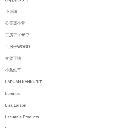
この度はペンシルオンラインショップをご利用
小泉誠
いただき誠にありがとうございました。森脇さ
んの作品はほっこりいたしますね。今後ともど
公長斎小菅
うぞよろしくお願いいたします。
工房アイザワ
工房千WOOD
森脇靖 湯呑 若苗釉
古賀正慎
2025/04/07
小島鉄平
レビューが遅くなり申し訳ありません、 無事届いておりま
す。 素敵な湯呑みでとても気に入りました。 発送も早く、
LAPUAN KANKURIT
ありがとうございます。 メッセージもありがとうございまし
たm(_)m
Lemnos
Lisa Larson
この度は当店をご利用頂き誠にありがとうござ
います。無事に届いたようで安心いたしまし
Lithuania Products
た。ひとつひとつ個性がある素敵な湯呑ですよ
ね。気に入って頂けてうれしいです。マグカッ