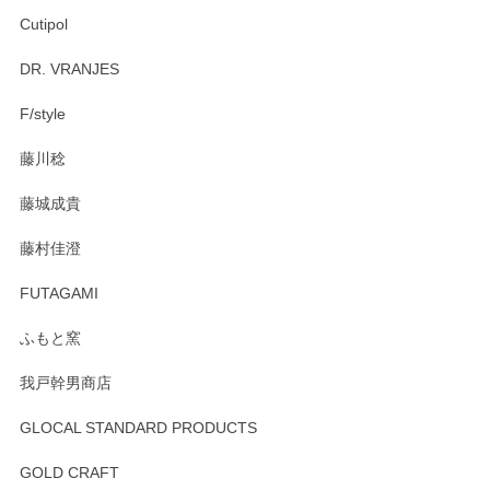
Cutipol
Brent Rourke（ブレント ルーク） オーバルシェーカーボックス 4
DR. VRANJES
2026/01/15
F/style
注文から手元に届くまでとても早く、梱包もしっかりしてお
藤川稔
りました。お品もとても素敵でした。ありがとうございまし
た。
藤城成貴
この度はペンシルオンラインショップをご利用
藤村佳澄
頂き誠にありがとうございました。 そしてご丁
寧なレビューをありがとうございます。これか
FUTAGAMI
らもより良いご対応ができるよう努めてまいり
ます。またのご利用をお待ちしております。
ふもと窯
我戸幹男商店
GLOCAL STANDARD PRODUCTS
徳永遊心 みかんづくし 飯碗
2025/12/31
GOLD CRAFT