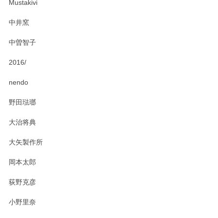
Mustakivi
気になられるものがありましたら、またお気軽
にお問い合わせください。今後ともよろしくお
中井窯
願いいたします。
中曽智子
2016/
PASS THE BATON（パス ザ バトン） x mina perhonen（ミナ ペルホネン） ディーププレート（咲いている花にただ笑ふ）ミントグリーン
2025/02/12
nendo
野田琺瑯
大治将典
PASS THE BATON（パス ザ バトン） x mina perhonen（ミナ ペルホネン） プレート（咲いている花にただ笑ふ）ミントグリーン
2025/02/12
大矢製作所
岡本太郎
荻野克彦
小野里奈