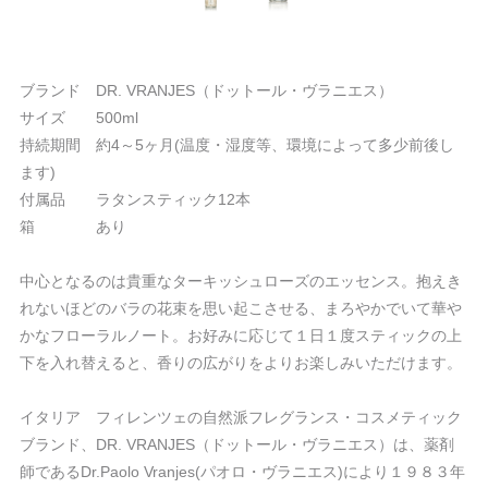
ブランド DR. VRANJES（ドットール・ヴラニエス）
サイズ 500ml
持続期間 約4～5ヶ月(温度・湿度等、環境によって多少前後し
ます)
付属品 ラタンスティック12本
箱 あり
中心となるのは貴重なターキッシュローズのエッセンス。抱えき
れないほどのバラの花束を思い起こさせる、まろやかでいて華や
かなフローラルノート。お好みに応じて１日１度スティックの上
下を入れ替えると、香りの広がりをよりお楽しみいただけます。
イタリア フィレンツェの自然派フレグランス・コスメティック
ブランド、DR. VRANJES（ドットール・ヴラニエス）は、薬剤
師であるDr.Paolo Vranjes(パオロ・ヴラニエス)により１９８３年