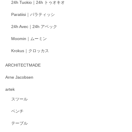
24h Tuokio｜24h トゥオキオ
がとうございます。 同じシリーズの器を揃えて
ご愛用いただいているとのこと、大変嬉しく思
Paratiisi｜パラティッシ
います。 温かいお言葉をいただき、ありがとう
ございました。 今後ともどうぞよろしくお願い
24h Avec｜24h アベック
いたします。
Moomin｜ムーミン
Krokus｜クロッカス
kata kata（カタカタ） 印判手小皿 たんぽぽ
2026/06/15
ARCHITECTMADE
深さや大きさがとてもちょうど良く、手に馴染み、洗いやす
Arne Jacobsen
く、他の柄も何枚かこちらで買い、毎食時に使用していま
artek
す。ショップの方が大変親切、丁寧で、また利用させて頂き
たいショップさんです。
スツール
ベンチ
この度はペンシルオンラインショップをご利用
いただき、誠にありがとうございます。 また、
テーブル
レビューをご投稿いただき、重ねてお礼申し上
げます。 深さや大きさ、使い心地を気に入って